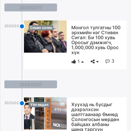
2023/03/17
2023/03/17
Монгол тулгатны 100
Сонин хачин
эрхмийн нэг Стивен
Сигал: Би 100 хувь
Оросыг дэмжигч,
1,000,000 хувь Орос
хүн
3
1
2023/02/27
2023/02/27
Хүүхэд нь бусдыг
Үйл явдал
дээрэлхсэн
шалтгаанаар Өмнөд
Солонгосын мөрдөн
байцаах албаны
шинэ тэргүүн