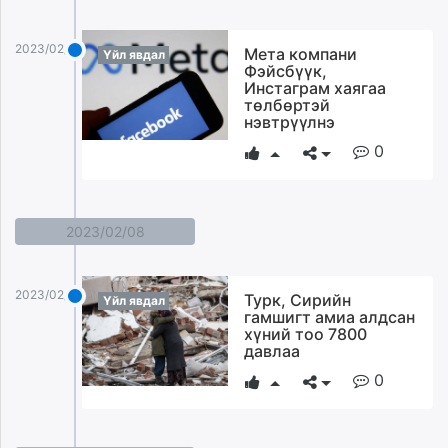
2023/02/20
Мета компани
Үйл явдал
Фэйсбүүк,
Инстаграм хаягаа
төлбөртэй
нэвтрүүлнэ
0
2023/02/08
2023/02/08
Турк, Сирийн
Үйл явдал
гамшигт амиа алдсан
хүний тоо 7800
давлаа
0