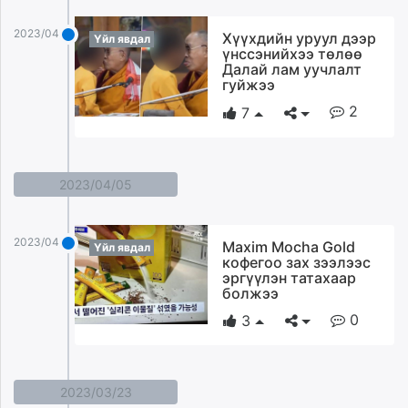
2023/04/10
Хүүхдийн уруул дээр
Үйл явдал
үнссэнийхээ төлөө
Далай лам уучлалт
гуйжээ
2
7
2023/04/05
2023/04/05
Maxim Mocha Gold
Үйл явдал
кофегоо зах зээлээс
эргүүлэн татахаар
болжээ
0
3
2023/03/23