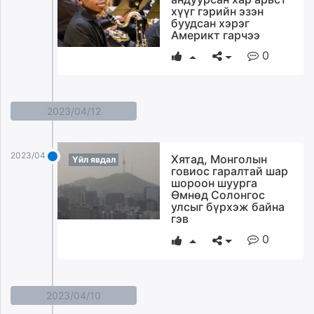
хүүг гэрийн эзэн
буудсан хэрэг
Америкт гарчээ
0
2023/04/12
2023/04/12
Хятад, Монголын
Үйл явдал
говиос гаралтай шар
шороон шуурга
Өмнөд Солонгос
улсыг бүрхэж байна
гэв
0
2023/04/10