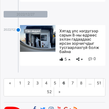
2022/12/27
2022/12/27
Хятад улс нэгдүгээр
Үйл явдал
сарын 8-ны өдрөөс
эхлэн гадаадаас
ирсэн зорчигчдыг
тусгаарлахгүй болж
байна
0
5
«
1
2
3
4
5
6
7
8
...
51
52
»