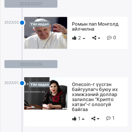
2023/02/07
2023/02/07
Ромын пап Монголд
Үйл явдал
айлчилна
0
2
2023/01/24
2023/01/24
Onecoin-г үүсгэн
Үйл явдал
байгуулагч буюу их
хэмжээний доллар
залилсан “Крипто
хатан”-г олоогүй
байгаа
1
1