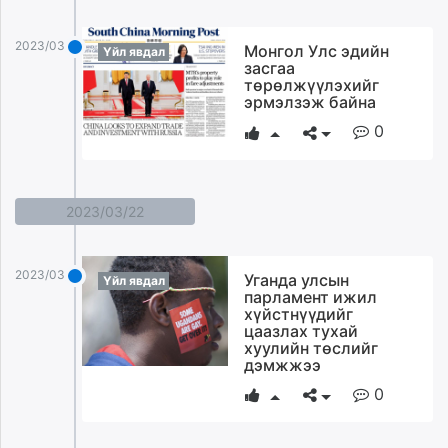
2023/03/23
Монгол Улс эдийн
Үйл явдал
засгаа
төрөлжүүлэхийг
эрмэлзэж байна
0
2023/03/22
2023/03/22
Уганда улсын
Үйл явдал
парламент ижил
хүйстнүүдийг
цаазлах тухай
хуулийн төслийг
дэмжжээ
0