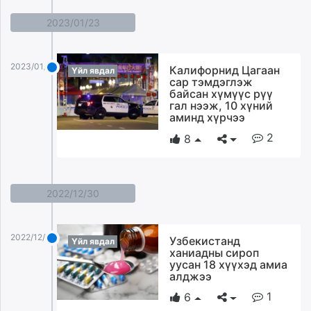
2023/01/23
2023/01/23
Калифорнид Цагаан
Үйл явдал
сар тэмдэглэж
байсан хүмүүс рүү
гал нээж, 10 хүний
аминд хүрчээ
2
8
2022/12/30
2022/12/30
Узбекистанд
Үйл явдал
ханиадны сироп
уусан 18 хүүхэд амиа
алджээ
1
6