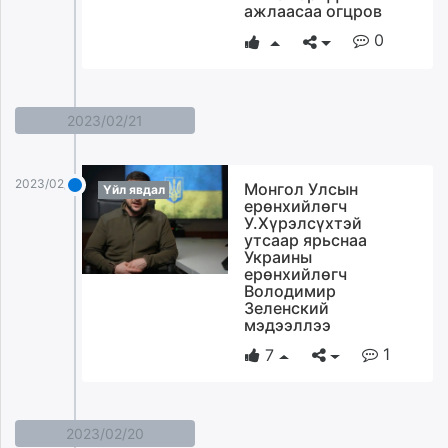
ажлаасаа огцров
0
2023/02/21
2023/02/21
Монгол Улсын
Үйл явдал
ерөнхийлөгч
У.Хүрэлсүхтэй
утсаар ярьснаа
Украины
ерөнхийлөгч
Володимир
Зеленский
мэдээллээ
1
7
2023/02/20