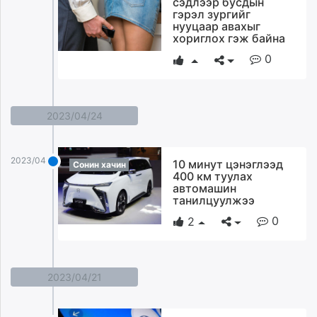
сэдлээр бусдын
ikon.mn
гэрэл зургийг
нууцаар авахыг
mnb.mn
хориглох гэж байна
Livetv.mn
0
Eguur.mn
24tsag.mn
shuud.mn
2023/04/24
eagle.mn
ergelt.mn
zarig.mn
2023/04/24
10 минут цэнэглээд
Сонин хачин
today.mn
400 км туулах
автомашин
zuv.mn
танилцуулжээ
mminfo.mn
0
2
ugluu.mn
urlag.mn
unen.mn
asu.mn
2023/04/21
shudarga.mn
shuurhai.mn