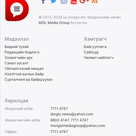
© 2013-2026 он Dorgio.mn, Мэдээллийн хөтөч
MGL Media Group
бүтээсэн.
Мэдээлэл
Хамтрагч
Бидний тухай
Байгууллага
Редакцийн бодлого
Сайтууд
Зохиогчийн эрх
Чөлөөт нийтлэгч
Санал хүсэлт
Үйлчилгээний нөхцөл
Нээлттэй ажлын байр
Сурталчилгаа байршуулах
Харилцаа
Мэдээний алба:
7711 4747
dorgio.news@yahoo.com
Маркетингийн алба:
8800 4147
,
7711 4747
mongolmediagroup@yahoo.com
Оффис:
7711 4747