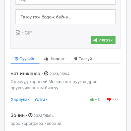
·
GIF
Илгээх
Сүүлийн
Шилдэг
Таагүй
Бат инженер ·
2023/05/04
Оросууд харалгүй Москва хот руугаа дрон
оруулчихсан юм биш үү
·
Хариулах
Устгах
-
0
-
0
Зочин ·
2023/05/04
орос хорогджээ хөөрхий