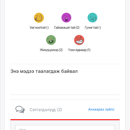
Хөгжилтэй (
)
Гайхамшигтай (
2
)
Гунигтай (
)
Жихүүцмээр (
2
)
Үзэн ядмаар (
1
)
Энэ мэдээ таалагдаж байвал
Сэтгэгдэлүүд (2)
Анхаарах зүйлс