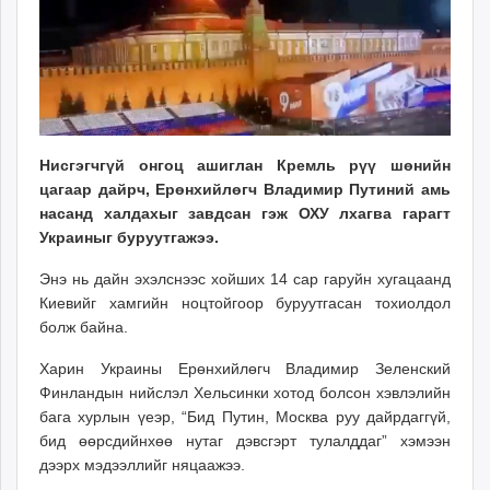
ikon.mn
mnb.mn
Livetv.mn
Eguur.mn
24tsag.mn
shuud.mn
Нисгэгчгүй онгоц ашиглан Кремль рүү шөнийн
eagle.mn
цагаар дайрч, Ерөнхийлөгч Владимир Путиний амь
ergelt.mn
насанд халдахыг завдсан гэж ОХУ лхагва гарагт
zarig.mn
Украиныг буруутгажээ.
today.mn
Энэ нь дайн эхэлснээс хойших 14 сар гаруйн хугацаанд
zuv.mn
Киевийг хамгийн ноцтойгоор буруутгасан тохиолдол
mminfo.mn
болж байна.
ugluu.mn
Харин Украины Ерөнхийлөгч Владимир Зеленский
urlag.mn
Финландын нийслэл Хельсинки хотод болсон хэвлэлийн
unen.mn
бага хурлын үеэр, “Бид Путин, Москва руу дайрдаггүй,
asu.mn
бид өөрсдийнхөө нутаг дэвсгэрт тулалддаг” хэмээн
shudarga.mn
дээрх мэдээллийг няцаажээ.
shuurhai.mn