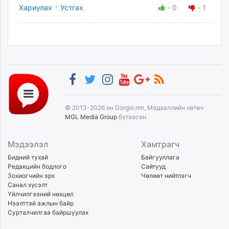
·
Хариулах
Устгах
-
0
-
1
© 2013-2026 он Dorgio.mn, Мэдээллийн хөтөч
MGL Media Group
бүтээсэн.
Мэдээлэл
Хамтрагч
Бидний тухай
Байгууллага
Редакцийн бодлого
Сайтууд
Зохиогчийн эрх
Чөлөөт нийтлэгч
Санал хүсэлт
Үйлчилгээний нөхцөл
Нээлттэй ажлын байр
Сурталчилгаа байршуулах