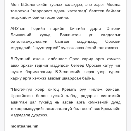
Мөн В.Зеленскийн туслах хэлэхдээ, энэ хэрэг Москва
unuudur.mn
томоохон “террорист өдөөн хатгалгад” бэлтгэж байгааг
isee.mn
илэрхийлж байна гэсэн байна.
mglradio.com
fact.mn
АНУ-ын Төрийн нарийн бичгийн дарга Энтони
itoim.mn
Блинкений хувьд, Вашингтон уг халдлагыг
баталгаажуулаагүй байгааг мэдэгдээд, Оросын
tumen.mn
мэдэгдлийг “шүүлтүүртэй” хүлээж авах ёстой гэж хэлжээ.
shuum.mn
times.mn
В.Путиний ажлын албанаас Орос хариу арга хэмжээ
tvmongolia.mn
авах эрхтэй гэдгийг мэдэгдсэн бөгөөд Оросын хатуу чиг
mass.mn
шугам баримтлагчид В.Зеленскийн эсрэг үтэр түргэн
хариу арга хэмжээ авахыг шаардсан байна.
unegui.mn
assa.mn
“Нисгэгчгүй хоёр онгоц Кремль рүү чиглэж байсан.
toim.mn
Цэргийнхэн болон тусгай албад радарын системийг
tac.mn
ашиглан цаг тухайд нь авсан арга хэмжээний дүнд
paparazzi.mn
төхөөрөмжүүдийг ажиллагаагүй болгосон" гэж Кремлийн
unread.today
мэдэгдэлд дурджээ.
montsame.mn