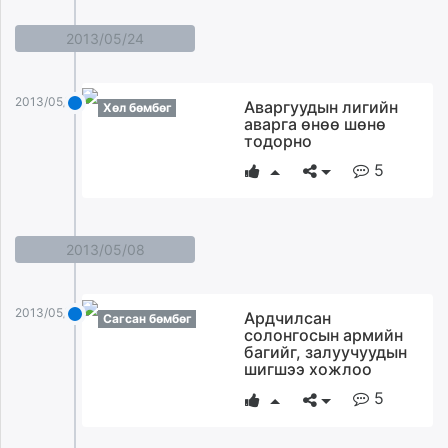
2013/05/24
2013/05/24
Аваргуудын лигийн
Хөл бөмбөг
аварга өнөө шөнө
тодорно
5
2013/05/08
2013/05/08
Ардчилсан
Сагсан бөмбөг
солонгосын армийн
багийг, залуучуудын
шигшээ хожлоо
5