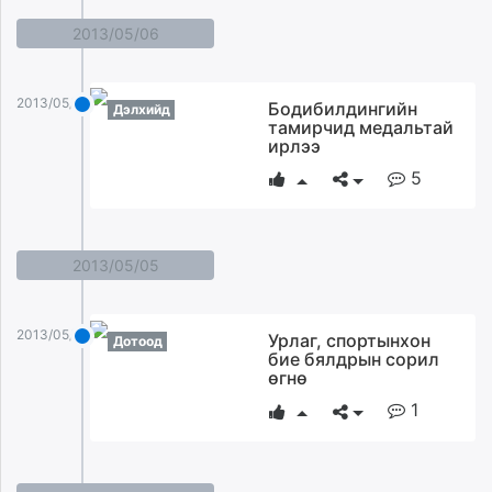
2013/05/06
2013/05/06
Бодибилдингийн
Дэлхийд
тамирчид медальтай
ирлээ
5
2013/05/05
2013/05/05
Урлаг, спортынхон
Дотоод
бие бялдрын сорил
өгнө
1