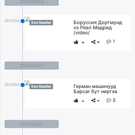
2013/04/24
2013/04/24
Боруссия Дортмунд
Хөл бөмбөг
vs Реал Мадрид
/video/
1
2013/04/23
2013/04/23
Герман машинууд
Хөл бөмбөг
Барсаг бут ниргэв
8
2013/04/21