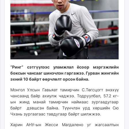
ikon.mn
mnb.mn
Livetv.mn
Eguur.mn
24tsag.mn
shuud.mn
eagle.mn
ergelt.mn
zarig.mn
“Ринг” сэтгүүлээс уламжлал ёсоор мэргэжлийн
today.mn
боксын чансааг шинэчлэн гаргажээ. Гурван жингийн
zuv.mn
эхний 10 байрт өөрчлөлт орсон байна.
mminfo.mn
Монгол Улсын Гавьяат тамирчин С.Төгсцогт энэхүү
ugluu.mn
чансаанд байр ахиулж чаджээ. Тодруулбал, 57.2 кг-
urlag.mn
ын жинд манай тамирчин наймаас зургаадугаар
unen.mn
байрт дэвшсэн байна. Түүнчлэн урд хөршийн Сю
asu.mn
Чхань зургаагаас тавдугаар байрт шилжжээ.
shudarga.mn
Харин АНУ-ын Жесси Магдалено уг жагсаалтын
shuurhai.mn