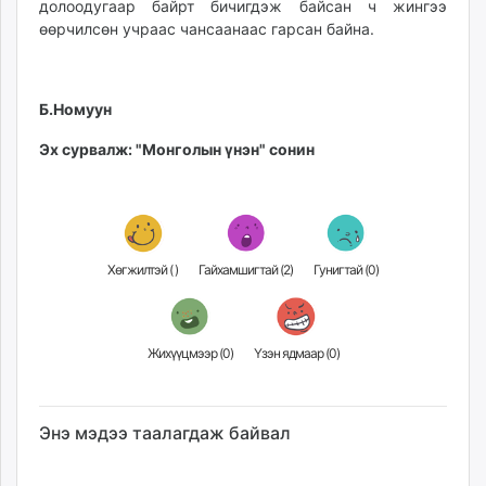
долоодугаар байрт бичигдэж байсан ч жингээ
unuudur.mn
өөрчилсөн учраас чансаанаас гарсан байна.
isee.mn
mglradio.com
fact.mn
Б.Номуун
itoim.mn
Эх сурвалж: "Монголын үнэн" сонин
tumen.mn
shuum.mn
times.mn
tvmongolia.mn
mass.mn
Хөгжилтэй (
)
Гайхамшигтай (
2
)
Гунигтай (
0
)
unegui.mn
assa.mn
toim.mn
Жихүүцмээр (
0
)
Үзэн ядмаар (
0
)
tac.mn
paparazzi.mn
unread.today
Энэ мэдээ таалагдаж байвал