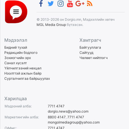
© 2013-2026 он Dorgio.mn, Мэдээллийн хөтөч
MGL Media Group
бүтээсэн.
Мэдээлэл
Хамтрагч
Бидний тухай
Байгууллага
Редакцийн бодлого
Сайтууд
Зохиогчийн эрх
Чөлөөт нийтлэгч
Санал хүсэлт
Үйлчилгээний нөхцөл
Нээлттэй ажлын байр
Сурталчилгаа байршуулах
Харилцаа
Мэдээний алба:
7711 4747
dorgio.news@yahoo.com
Маркетингийн алба:
8800 4147
,
7711 4747
mongolmediagroup@yahoo.com
Оффис:
7711 4747