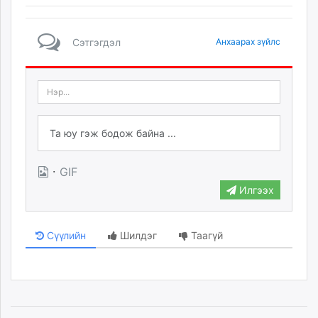
Сэтгэгдэл
Анхаарах зүйлс
·
GIF
Илгээх
Сүүлийн
Шилдэг
Таагүй