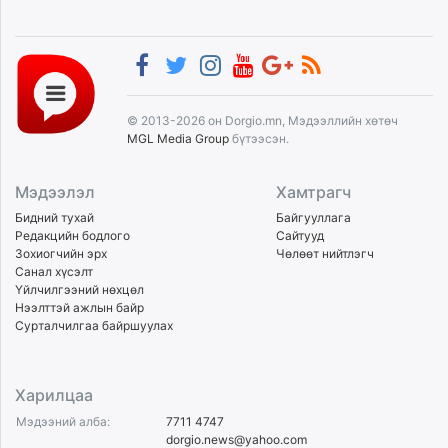
© 2013-2026 он Dorgio.mn, Мэдээллийн хөтөч
MGL Media Group
бүтээсэн.
Мэдээлэл
Хамтрагч
Бидний тухай
Байгууллага
Редакцийн бодлого
Сайтууд
Зохиогчийн эрх
Чөлөөт нийтлэгч
Санал хүсэлт
Үйлчилгээний нөхцөл
Нээлттэй ажлын байр
Сурталчилгаа байршуулах
Харилцаа
Мэдээний алба:
7711 4747
dorgio.news@yahoo.com