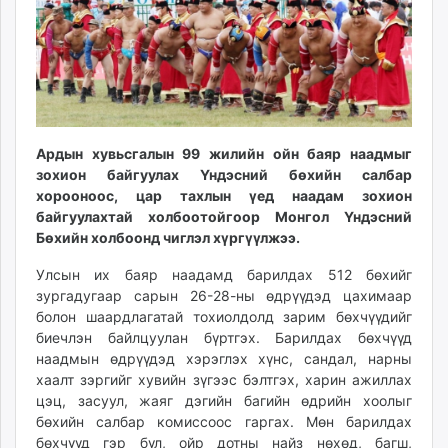
ikon.mn
mnb.mn
Livetv.mn
Eguur.mn
24tsag.mn
shuud.mn
Ардын хувьсгалын 99 жилийн ойн баяр наадмыг
eagle.mn
зохион байгуулах Үндэсний бөхийн салбар
ergelt.mn
хорооноос, цар тахлын үед наадам зохион
zarig.mn
байгуулахтай холбоотойгоор Монгол Үндэсний
Бөхийн холбоонд чиглэл хүргүүлжээ.
today.mn
zuv.mn
Улсын их баяр наадамд барилдах 512 бөхийг
mminfo.mn
зургадугаар сарын 26-28-ны өдрүүдэд цахимаар
ugluu.mn
болон шаардлагатай тохиолдолд зарим бөхчүүдийг
биечлэн байлцуулан бүртгэх. Барилдах бөхчүүд
urlag.mn
наадмын өдрүүдэд хэрэглэх хүнс, сандал, нарны
unen.mn
хаалт зэргийг хувийн зүгээс бэлтгэх, харин ажиллах
asu.mn
цэц, засуул, жаяг дэгийн багийн өдрийн хоолыг
shudarga.mn
бөхийн салбар комиссоос гаргах. Мөн барилдах
shuurhai.mn
бөхчүүд гэр бүл, ойр дотны найз нөхөд, багш,