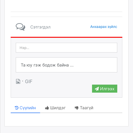
Сэтгэгдэл
Анхаарах зүйлс
·
GIF
Илгээх
Сүүлийн
Шилдэг
Таагүй