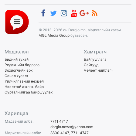
© 2013-2026 он Dorgio.mn, Мэдээллийн хөтөч
MGL Media Group
бүтээсэн.
Мэдээлэл
Хамтрагч
Бидний тухай
Байгууллага
Редакцийн бодлого
Сайтууд
Зохиогчийн эрх
Чөлөөт нийтлэгч
Санал хүсэлт
Үйлчилгээний нөхцөл
Нээлттэй ажлын байр
Сурталчилгаа байршуулах
Харилцаа
Мэдээний алба:
7711 4747
dorgio.news@yahoo.com
Маркетингийн алба:
8800 4147
,
7711 4747