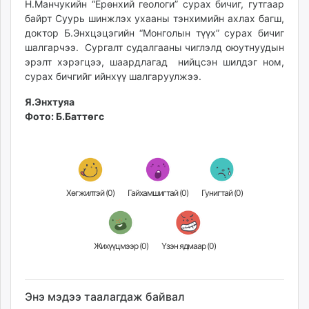
Н.Манчукийн “Ерөнхий геологи” сурах бичиг, гутгаар
unuudur.mn
байрт Суурь шинжлэх ухааны тэнхимийн ахлах багш,
isee.mn
доктор Б.Энхцэцэгийн “Монголын түүх” сурах бичиг
mglradio.com
шалгарчээ. Сургалт судалгааны чиглэлд оюутнуудын
эрэлт хэрэгцээ, шаардлагад нийцсэн шилдэг ном,
fact.mn
сурах бичгийг ийнхүү шалгаруулжээ.
itoim.mn
tumen.mn
Я.Энхтуяа
shuum.mn
Фото: Б.Баттөгс
times.mn
tvmongolia.mn
mass.mn
unegui.mn
Хөгжилтэй (
0
)
Гайхамшигтай (
0
)
Гунигтай (
0
)
assa.mn
toim.mn
tac.mn
Жихүүцмээр (
0
)
Үзэн ядмаар (
0
)
paparazzi.mn
unread.today
Энэ мэдээ таалагдаж байвал