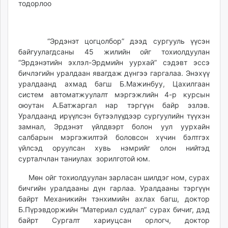
ikon.mn
mnb.mn
Livetv.mn
“Эрдэнэт цогцолбор” дээд сургууль үүсэн
Eguur.mn
байгуулагдсаны 45 жилийн ойг тохиолдуулан
24tsag.mn
“Эрдэнэтийн эхлэл-Эрдмийн уурхай” сэдэвт эссэ
shuud.mn
бичлэгийн уралдаан явагдаж дүнгээ гаргалаа. Энэхүү
уралдаанд ахмад багш Б.Мажинбуу, Цахилгаан
eagle.mn
систем автоматжуулалт мэргэжлийн 4-р курсын
ergelt.mn
оюутан А.Батжаргал нар тэргүүн байр эзлэв.
zarig.mn
Уралдаанд ирүүлсэн бүтээлүүдээр сургуулийн түүхэн
today.mn
замнал, Эрдэнэт үйлдвэрт болон уул уурхайн
zuv.mn
салбарын мэргэжилтэй боловсон хүчин бэлтгэх
mminfo.mn
үйлсэд оруулсан хувь нэмрийг олон нийтэд
сурталчлан таниулах зорилготой юм.
ugluu.mn
urlag.mn
Мөн ойг тохиолдуулан зарласан шилдэг ном, сурах
unen.mn
бичгийн уралдааны дүн гарлаа. Уралдааны тэргүүн
asu.mn
байрт Механикийн тэнхимийн ахлах багш, доктор
Б.Пүрэвдоржийн “Материал судлал” сурах бичиг, дэд
shudarga.mn
байрт Сургалт хариуцсан орлогч, доктор
shuurhai.mn