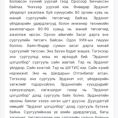
Боловсон хүчний уурхай гээд Оросоор биччихсэн
байлаа. Үнэхээр уурхай юм. Өнөөдөр Эрдэнэт
үйлдвэрт ажиллаж буй хүмүүсийн 80 орчим хувь нь
манай сургуулийн төгсөгчид байгаа. Эрдэнэт
үйлдвэрийн удирдлагууд болон инженер техникийн
ажиллагчдын 80-90 хувьд нь манай төгсөгчид
ажиллаж ирсэн. Орхон аймгийн Засаг дарга энэ
сургуулийн төгсөгч байсан. Одоо УИХ-ын гишүүн
боллоо. Баян-Өндөр сумын засаг дарга манай
сургуулийг төгссөн. Энэ бүхэн бодит жишээ. Тэгэхээр
энэ сургуульд маш их ирээдүй бий. “Эрдэнэт
цогцолбор” сургууль сайн аавтай. Тэр нь Эрдэнэт
үйлдвэр. Сайн ээжтэй. Тэр нь ШУТИС юм. Сайн хүний
нэрэмжит. Энэ нь Шагдарын Отгонбилэг агсан.
Тэгэхээр энэ сургууль Эрдэнэт хот, үйлдвэрийн
хөгжлийг тодорхойлно. Эрдэнэтийн хүүхдүүдийг
хүмүүжүүлдэг, хөгжүүлдэг газар нь “Эрдэнэт
цогцолбор” дээд сургууль байх болно. Эрдэнэтийн
овооны баялаг хэзээ нэгэн цагт дуусна. Дуусдаггүй
нөөцийг “Эрдэнэт цогцолбор” дээд сургууль бүтээж
байна. Сургуулийнхаа үе үеийн удирдлагууд, багш
ажилчид, төгсөгчдөдөө чин сэтгэлийн халуун баярын