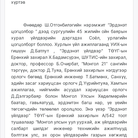
ikon.mn
mnb.mn
Livetv.mn
Өнөөдөр Ш.Отгонбилэгийн нэрэмжит “Эрдэнэт
Eguur.mn
цогцолбор “ дээд сургуулийн 45 жилийн ойн баярын
24tsag.mn
хурал үйлдвэрийн дэргэдэх Соёл, урлагийн
shuud.mn
цогцолборт боллоо. Хурлын үйл ажиллагаанд УИХ-ын
гишүүн Д.Батлут , "Эрдэнэт үйлдвэр" ТӨҮГ-ын
eagle.mn
Ерөнхий захирал Х.Бадамсүрэн, ШУТИС-ийн захирал,
ergelt.mn
доктор, профессор Б.Очирбат, “Монгол 21” сангийн
zarig.mn
тэргүүн, доктор Д.Туяа, Ерөнхий захирлын нэгдүгээр
today.mn
орлогч бөгөөд Ерөнхий инженер Т.Батмөнх, Санхүү,
zuv.mn
эдийн засаг хариуцсан орлогч Д.Үүрийнтуяа, Хамтын
mminfo.mn
ажиллагаа, нийгмийн асуудал хариуцсан орлогч
Д.Дэлгэрбаяр болон Монгол Улсын Хөдөлмөрийн
ugluu.mn
баатар, гавьяатууд, эрдэмтэн багш нар, үе үеийн
urlag.mn
төгсөгчдийн төлөөлөл оролцлоо. Энэ үеэр “Эрдэнэт
unen.mn
үйлдвэр” ТӨҮГ-ын Ерөнхий захирлын А/542 тоот
asu.mn
тушаалаар “Монгол улсын уул уурхай, аж үйлдвэрийн
shudarga.mn
салбарт шилдэг инженер техникийн ажилтнууд
бэлтгэж улс, эх орон үйлдвэрийн газрын хөгжилд
shuurhai.mn