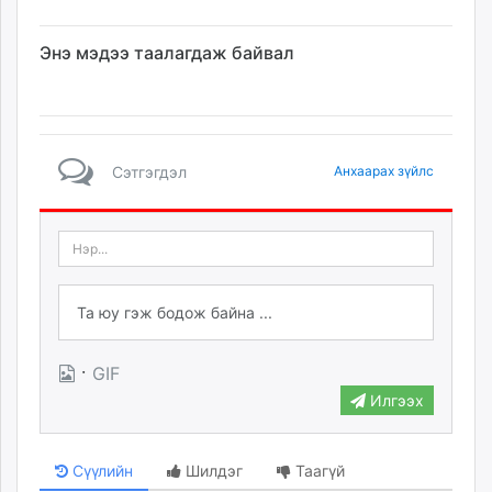
Энэ мэдээ таалагдаж байвал
Сэтгэгдэл
Анхаарах зүйлс
·
GIF
Илгээх
Сүүлийн
Шилдэг
Таагүй