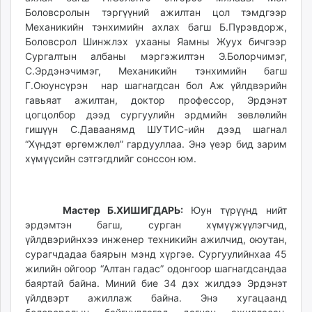
Боловсролын тэргүүний ажилтан цол тэмдгээр
Механикийн тэнхимийн ахлах багш Б.Пүрэвдорж,
Боловсрол Шинжлэх ухааны Яамны Жуух бичгээр
Сургалтын албаны мэргэжилтэн Э.Болорчимэг,
С.Эрдэнэчимэг, Механикийн тэнхимийн багш
Г.Оюунсүрэн нар шагнагдсан бол Аж үйлдвэрийн
гавьяат ажилтан, доктор профессор, Эрдэнэт
цогцолбор дээд сургуулийн эрдмийн зөвлөлийн
гишүүн С.Даваанямд ШУТИС-ийн дээд шагнал
“Хүндэт өргөмжлөл” гардууллаа. Энэ үеэр бид зарим
хүмүүсийн сэтгэгдлийг сонссон юм.
Мастер Б.ХИШИГДАРЬ:
Юун түрүүнд нийт
эрдэмтэн багш, сурган хүмүүжүүлэгчид,
үйлдвэрийнхээ инженер техникийн ажилчид, оюутан,
сурагчдадаа баярын мэнд хүргэе. Сургуулийнхаа 45
жилийн ойгоор “Алтан гадас” одонгоор шагнагдсандаа
баяртай байна. Миний бие 34 дэх жилдээ Эрдэнэт
үйлдвэрт ажиллаж байна. Энэ хугацаанд