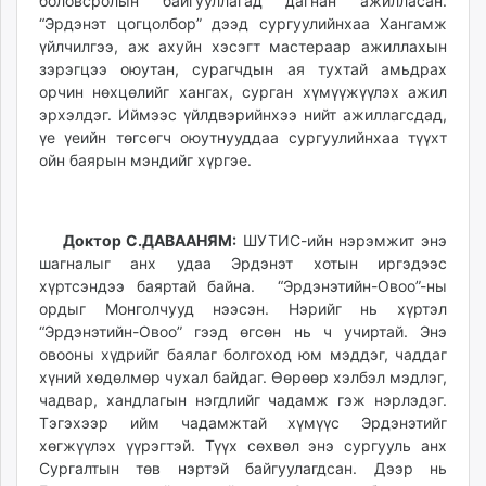
боловсролын байгууллагад дагнан ажилласан.
“Эрдэнэт цогцолбор” дээд сургуулийнхаа Хангамж
үйлчилгээ, аж ахуйн хэсэгт мастераар ажиллахын
зэрэгцээ оюутан, сурагчдын ая тухтай амьдрах
орчин нөхцөлийг хангах, сурган хүмүүжүүлэх ажил
эрхэлдэг. Иймээс үйлдвэрийнхээ нийт ажиллагсдад,
үе үеийн төгсөгч оюутнууддаа сургуулийнхаа түүхт
ойн баярын мэндийг хүргэе.
Доктор С.ДАВААНЯМ:
ШУТИС-ийн нэрэмжит энэ
шагналыг анх удаа Эрдэнэт хотын иргэдээс
хүртсэндээ баяртай байна. “Эрдэнэтийн-Овоо”-ны
ордыг Монголчууд нээсэн. Нэрийг нь хүртэл
“Эрдэнэтийн-Овоо” гээд өгсөн нь ч учиртай. Энэ
овооны хүдрийг баялаг болгоход юм мэддэг, чаддаг
хүний хөдөлмөр чухал байдаг. Өөрөөр хэлбэл мэдлэг,
чадвар, хандлагын нэгдлийг чадамж гэж нэрлэдэг.
Тэгэхээр ийм чадамжтай хүмүүс Эрдэнэтийг
хөгжүүлэх үүрэгтэй. Түүх сөхвөл энэ сургууль анх
Сургалтын төв нэртэй байгуулагдсан. Дээр нь