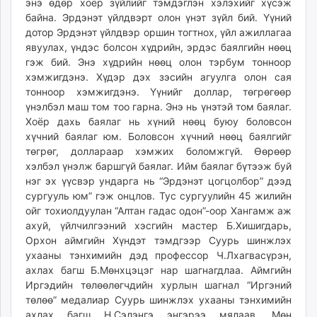
энэ өдөр хоёр зүйлийг тэмдэглэн хэлэхийг хүсэж
байна. Эрдэнэт үйлдвэрт олон үнэт зүйл бий. Үүний
дотор Эрдэнэт үйлдвэр оршин тогтнох, үйл ажиллагаа
явуулах, үндэс болсон хүдрийн, эрдэс баялгийн нөөц
гэж бий. Энэ хүдрийн нөөц олон тэрбум тонноор
хэмжигдэнэ. Хүдэр дэх зэсийн агуулга олон сая
тонноор хэмжигдэнэ. Үүнийг доллар, төгрөгөөр
үнэлбэл маш том тоо гарна. Энэ нь үнэтэй том баялаг.
Хоёр дахь баялаг нь хүний нөөц буюу боловсон
хүчний баялаг юм. Боловсон хүчний нөөц баялгийг
төгрөг, доллараар хэмжих боломжгүй. Өөрөөр
хэлбэл үнэлж баршгүй баялаг. Ийм баялаг бүтээж буй
нэг эх үүсвэр ундарга нь “Эрдэнэт цогцолбор” дээд
сургууль юм” гэж онцлов. Тус сургуулийн 45 жилийн
ойг тохиолдуулан “Алтан гадас одон”-оор Хангамж аж
ахуй, үйлчилгээний хэсгийн мастер Б.Хишигдарь,
Орхон аймгийн Хүндэт тэмдгээр Суурь шинжлэх
ухааны тэнхимийн дэд профессор Ч.Лхагвасүрэн,
ахлах багш Б.Мөнхцэцэг нар шагнагдлаа. Аймгийн
Иргэдийн төлөөлөгчдийн хурлын шагнал “Иргэний
төлөө” медалиар Суурь шинжлэх ухааны тэнхимийн
ахлах багш Н.Сэлэнгэ энгэрээ мялаав. Мөн