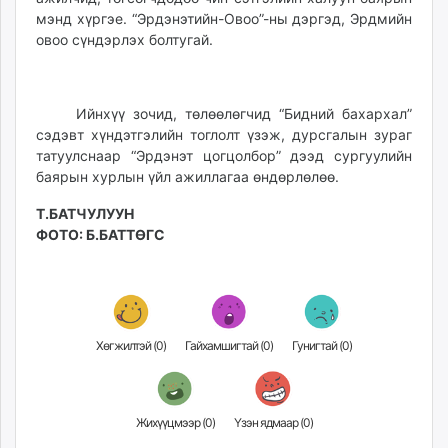
мэнд хүргэе. “Эрдэнэтийн-Овоо”-ны дэргэд, Эрдмийн
овоо сүндэрлэх болтугай.
Ийнхүү зочид, төлөөлөгчид “Бидний бахархал”
сэдэвт хүндэтгэлийн тоглолт үзэж, дурсгалын зураг
татуулснаар “Эрдэнэт цогцолбор” дээд сургуулийн
баярын хурлын үйл ажиллагаа өндөрлөлөө.
Т.БАТЧУЛУУН
ФОТО: Б.БАТТӨГС
Хөгжилтэй (
0
)
Гайхамшигтай (
0
)
Гунигтай (
0
)
Жихүүцмээр (
0
)
Үзэн ядмаар (
0
)