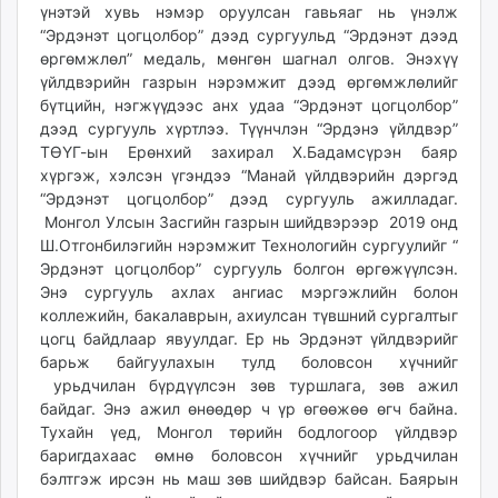
үнэтэй хувь нэмэр оруулсан гавьяаг нь үнэлж
unuudur.mn
“Эрдэнэт цогцолбор” дээд сургуульд “Эрдэнэт дээд
isee.mn
өргөмжлөл” медаль, мөнгөн шагнал олгов. Энэхүү
mglradio.com
үйлдвэрийн газрын нэрэмжит дээд өргөмжлөлийг
fact.mn
бүтцийн, нэгжүүдээс анх удаа “Эрдэнэт цогцолбор”
дээд сургууль хүртлээ. Түүнчлэн “Эрдэнэ үйлдвэр”
itoim.mn
ТӨҮГ-ын Ерөнхий захирал Х.Бадамсүрэн баяр
tumen.mn
хүргэж, хэлсэн үгэндээ “Манай үйлдвэрийн дэргэд
shuum.mn
“Эрдэнэт цогцолбор” дээд сургууль ажилладаг.
times.mn
Монгол Улсын Засгийн газрын шийдвэрээр 2019 онд
tvmongolia.mn
Ш.Отгонбилэгийн нэрэмжит Технологийн сургуулийг “
Эрдэнэт цогцолбор” сургууль болгон өргөжүүлсэн.
mass.mn
Энэ сургууль ахлах ангиас мэргэжлийн болон
unegui.mn
коллежийн, бакалаврын, ахиулсан түвшний сургалтыг
assa.mn
цогц байдлаар явуулдаг. Ер нь Эрдэнэт үйлдвэрийг
toim.mn
барьж байгуулахын тулд боловсон хүчнийг
tac.mn
урьдчилан бүрдүүлсэн зөв туршлага, зөв ажил
paparazzi.mn
байдаг. Энэ ажил өнөөдөр ч үр өгөөжөө өгч байна.
Тухайн үед, Монгол төрийн бодлогоор үйлдвэр
unread.today
баригдахаас өмнө боловсон хүчнийг урьдчилан
бэлтгэж ирсэн нь маш зөв шийдвэр байсан. Баярын