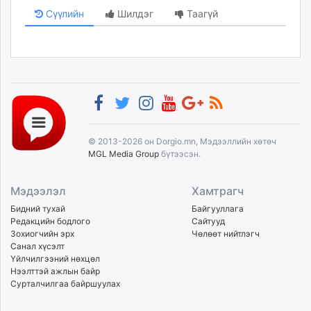
Сүүлийн
Шилдэг
Таагүй
© 2013-2026 он Dorgio.mn, Мэдээллийн хөтөч
MGL Media Group
бүтээсэн.
Мэдээлэл
Хамтрагч
Бидний тухай
Байгууллага
Редакцийн бодлого
Сайтууд
Зохиогчийн эрх
Чөлөөт нийтлэгч
Санал хүсэлт
Үйлчилгээний нөхцөл
Нээлттэй ажлын байр
Сурталчилгаа байршуулах