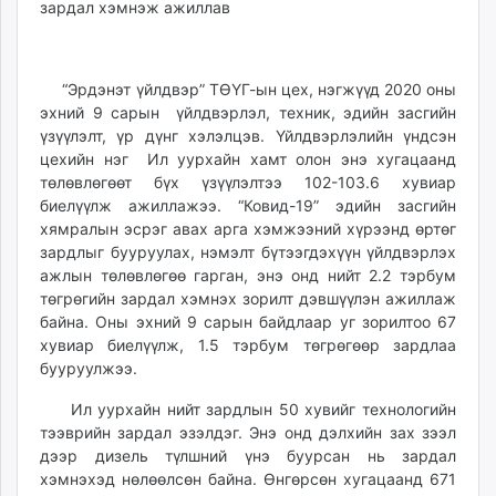
ikon.mn
mnb.mn
Livetv.mn
“Эрдэнэт үйлдвэр” ТӨҮГ-ын цех, нэгжүүд 2020 оны
Eguur.mn
эхний 9 сарын үйлдвэрлэл, техник, эдийн засгийн
24tsag.mn
үзүүлэлт, үр дүнг хэлэлцэв. Үйлдвэрлэлийн үндсэн
shuud.mn
цехийн нэг Ил уурхайн хамт олон энэ хугацаанд
төлөвлөгөөт бүх үзүүлэлтээ 102-103.6 хувиар
eagle.mn
биелүүлж ажиллажээ. “Ковид-19” эдийн засгийн
ergelt.mn
хямралын эсрэг авах арга хэмжээний хүрээнд өртөг
zarig.mn
зардлыг бууруулах, нэмэлт бүтээгдэхүүн үйлдвэрлэх
today.mn
ажлын төлөвлөгөө гарган, энэ онд нийт 2.2 тэрбум
zuv.mn
төгрөгийн зардал хэмнэх зорилт дэвшүүлэн ажиллаж
mminfo.mn
байна. Оны эхний 9 сарын байдлаар уг зорилтоо 67
хувиар биелүүлж, 1.5 тэрбум төгрөгөөр зардлаа
ugluu.mn
бууруулжээ.
urlag.mn
unen.mn
Ил уурхайн нийт зардлын 50 хувийг технологийн
asu.mn
тээврийн зардал эзэлдэг. Энэ онд дэлхийн зах зээл
дээр дизель түлшний үнэ буурсан нь зардал
shudarga.mn
хэмнэхэд нөлөөлсөн байна. Өнгөрсөн хугацаанд 671
shuurhai.mn