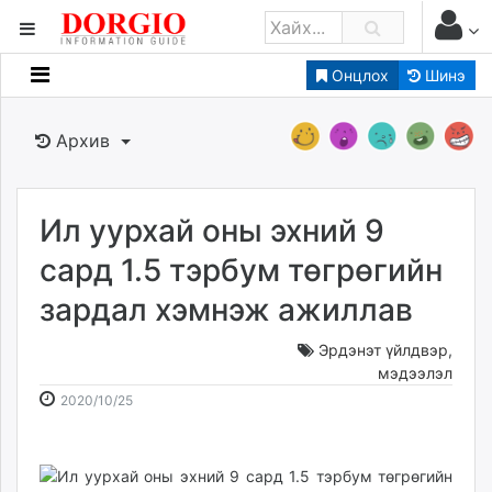
Онцлох
Шинэ
Мэдээллийн
Зар мэдээллийн
Архив
Банк санхүү
Бизнес ААН
Төрийн
Ил уурхай оны эхний 9
Нийслэлийн
сард 1.5 тэрбум төгрөгийн
зардал хэмнэж ажиллав
dorgio.mn
Gogo.mn
Эрдэнэт үйлдвэр
,
caak.mn
мэдээлэл
2020-
2026-
news.mn
2020/10/25
10-
08-
zindaa.mn
25
10
Baabar.mn
13:57:53
16:48:33
tovch.mn