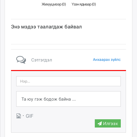
Жихүүцмээр (
0
)
Үзэн ядмаар (
0
)
Энэ мэдээ таалагдаж байвал
Сэтгэгдэл
Анхаарах зүйлс
·
GIF
Илгээх