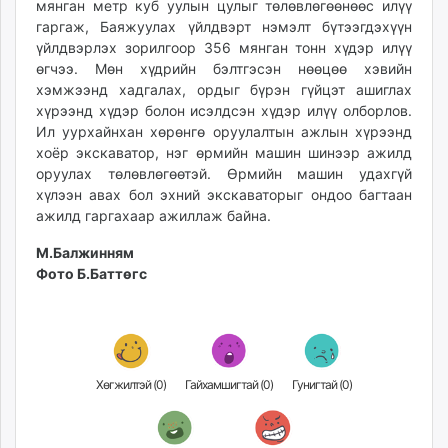
мянган метр куб уулын цулыг төлөвлөгөөнөөс илүү
unuudur.mn
гаргаж, Баяжуулах үйлдвэрт нэмэлт бүтээгдэхүүн
isee.mn
үйлдвэрлэх зорилгоор 356 мянган тонн хүдэр илүү
mglradio.com
өгчээ. Мөн хүдрийн бэлтгэсэн нөөцөө хэвийн
хэмжээнд хадгалах, ордыг бүрэн гүйцэт ашиглах
fact.mn
хүрээнд хүдэр болон исэлдсэн хүдэр илүү олборлов.
itoim.mn
Ил уурхайнхан хөрөнгө оруулалтын ажлын хүрээнд
tumen.mn
хоёр экскаватор, нэг өрмийн машин шинээр ажилд
shuum.mn
оруулах төлөвлөгөөтэй. Өрмийн машин удахгүй
times.mn
хүлээн авах бол эхний экскаваторыг ондоо багтаан
ажилд гаргахаар ажиллаж байна.
tvmongolia.mn
mass.mn
М.Балжинням
unegui.mn
Фото Б.Баттөгс
assa.mn
toim.mn
tac.mn
paparazzi.mn
Хөгжилтэй (
0
)
Гайхамшигтай (
0
)
Гунигтай (
0
)
unread.today