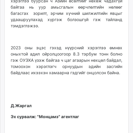
хэрэглээ буурсан ч Азийн өсөлтийг нөхөж чадахгүй
байгаа нь уур амьсгалын өөрчлөлтийн нөлөөг
багасгах зорилт, эрчим хүчний шилжилтийн явцыг
удаашруулахад хүргэж болзошгүй гэж тайланд
тэмдэглэжээ.
2023 оны эцэс гэхэд нүүрсний хэрэглээ өмнөх
оныхтой адил ойролцоогоор 8.3 тэрбум тонн болно
гэж ОУЭХА үзэж байгаа ч цаг агаарын нөхцөл байдал,
томоохон хэрэглэгч орнуудын эдийн засгийн
байдлаас ихээхэн хамаарна гэдгийг онцолсон байна.
Д.Жаргал
Эх сурвалж: "Монцамэ" агентлаг