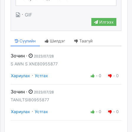
·
GIF
Илгээх
Сүүлийн
Шилдэг
Таагүй
Зочин ·
2023/07/28
S AWN S XNE80955877
·
Хариулах
Устгах
-
0
-
0
Зочин ·
2023/07/28
TANILTSI80955877
·
Хариулах
Устгах
-
0
-
0