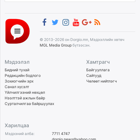
© 2013-2026 он Dorgio.mn, Мэдээллийн хөтөч
MGL Media Group
бүтээсэн.
Мэдээлэл
Хамтрагч
Бидний тухай
Байгууллага
Редакцийн бодлого
Сайтууд
Зохиогчийн эрх
Чөлөөт нийтлэгч
Санал хүсэлт
Үйлчилгээний нөхцөл
Нээлттэй ажлын байр
Сурталчилгаа байршуулах
Харилцаа
Мэдээний алба:
7711 4747
dorgio.news@yahoo.com