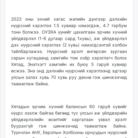
unuudur.mn
isee.mn
2023 оны эхний хагас жилийн дүнгээр дэлхийн
mglradio.com
нүүрсний хэрэглээ 1.5 хувиар нэмэгдэж, 4.7 тэрбум
fact.mn
тонн болжээ. ОУЭХА үүнийг цахилгаан эрчим хүчний
itoim.mn
үйлдвэрлэл (1-6 дугаар сард 1хувь), аж үйлдвэрлэл
tumen.mn
дэх нүүрсний хэрэглээ (2 хувь) нэмэгдсэнтэй холбон
тайлбарлажээ. Нүүрсний эрэлт өнгөрсөн зургаан
shuum.mn
сарын хугацаанд хамгийн том хоёр хэрэглэгч болох
times.mn
Хятад, Энэтхэгт хамгийн их буюу 5 гаруй хувиар
tvmongolia.mn
өсжээ. Энэ онд дэлхийн нүүрсний хэрэглээнд эдгээр
mass.mn
улсын эзлэх хувь 70 хувь руу дөхнө гэж шинжээчид
unegui.mn
таамаглаж байна.
assa.mn
toim.mn
tac.mn
Хятадын эрчим хүчний балансын 60 гаруй хувийг
нүүрс эзэлж байгаа бөгөөд тус улсын аж үйлдвэрийн
paparazzi.mn
үйлдвэрлэлийн өсөлтийг харгалзан үзвэл эрэлт
unread.today
буурахгүй гэж шинжээчид таамаглаж байна.
Түүнчлэн АНУ, Европын Холбооны орнуудын нүүрсний