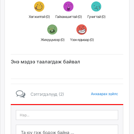
Хөгжилтэй (
0
)
Гайхамшигтай (
0
)
Гунигтай (
0
)
Жихүүцмээр (
0
)
Үзэн ядмаар (
0
)
Энэ мэдээ таалагдаж байвал
Сэтгэгдэлүүд (2)
Анхаарах зүйлс