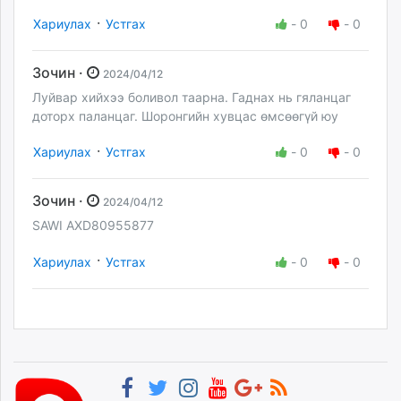
·
Хариулах
Устгах
-
0
-
0
Зочин ·
2024/04/12
Луйвар хийхээ боливол таарна. Гаднах нь гяланцаг
доторх паланцаг. Шоронгийн хувцас өмсөөгүй юу
·
Хариулах
Устгах
-
0
-
0
Зочин ·
2024/04/12
SAWI AXD80955877
·
Хариулах
Устгах
-
0
-
0