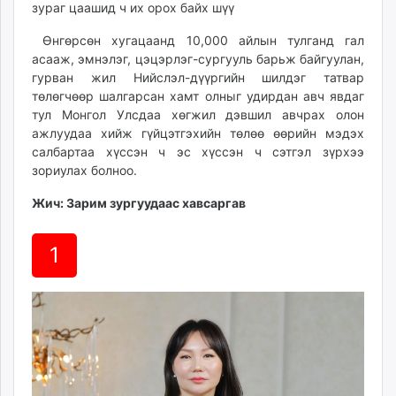
зураг цаашид ч их орох байх шүү
Өнгөрсөн хугацаанд 10,000 айлын тулганд гал
асааж, эмнэлэг, цэцэрлэг-сургууль барьж байгуулан,
гурван жил Нийслэл-дүүргийн шилдэг татвар
төлөгчөөр шалгарсан хамт олныг удирдан авч явдаг
тул Монгол Улсдаа хөгжил дэвшил авчрах олон
ажлуудаа хийж гүйцэтгэхийн төлөө өөрийн мэдэх
салбартаа хүссэн ч эс хүссэн ч сэтгэл зүрхээ
зориулах болноо.
Жич: Зарим зургуудаас хавсаргав
1