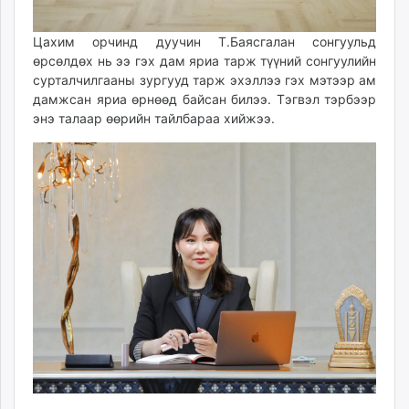
unuudur.mn
isee.mn
Цахим орчинд дуучин Т.Баясгалан сонгуульд
өрсөлдөх нь ээ гэх дам яриа тарж түүний сонгуулийн
mglradio.com
сурталчилгааны зургууд тарж эхэллээ гэх мэтээр ам
fact.mn
дамжсан яриа өрнөөд байсан билээ. Тэгвэл тэрбээр
itoim.mn
энэ талаар өөрийн тайлбараа хийжээ.
tumen.mn
shuum.mn
times.mn
tvmongolia.mn
mass.mn
unegui.mn
assa.mn
toim.mn
tac.mn
paparazzi.mn
unread.today