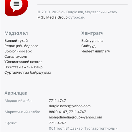
© 2013-2026 он Dorgio.mn, Мэдээллийн хөтөч
MGL Media Group
бүтээсэн.
Мэдээлэл
Хамтрагч
Бидний тухай
Байгууллага
Редакцийн бодлого
Сайтууд
Зохиогчийн эрх
Чөлөөт нийтлэгч
Санал хүсэлт
Үйлчилгээний нөхцөл
Нээлттэй ажлын байр
Сурталчилгаа байршуулах
Харилцаа
Мэдээний алба:
7711 4747
dorgio.news@yahoo.com
Маркетингийн алба:
8800 4147
,
7711 4747
mongolmediagroup@yahoo.com
Оффис:
7711 4747
001 тоот, B1 давхар, Тусгаар тогтнолын