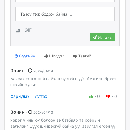
·
GIF
Илгээх
Сүүлийн
Шилдэг
Таагүй
Зочин ·
2024/04/14
Баясах сэтгэлтэй сайхан бүсгүй шүү?! Амжилт. Эрүүл
энхийг хүсье!!!
·
Хариулах
Устгах
-
0
-
0
Зочин ·
2024/04/13
хэрэг ч инь юу болсон вэ батбаяр та хоёрын
залиланг шүүх шийдэхгүй байна уу авилгал өгсөн үү