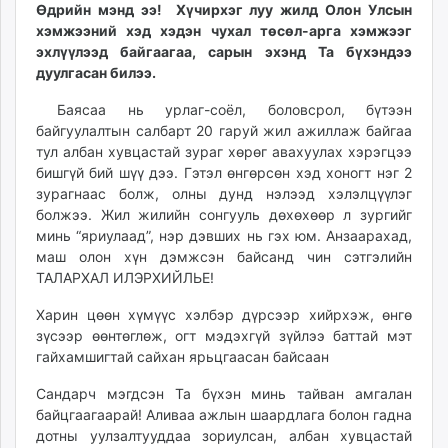
Өдрийн мэнд ээ! Хүчирхэг луу жилд Олон Улсын
хэмжээний хэд хэдэн чухал төсөл-арга хэмжээг
эхлүүлээд байгаагаа, сарын эхэнд Та бүхэндээ
дуулгасан билээ.
Баясаа нь урлаг-соёл, боловсрол, бүтээн
байгуулалтын салбарт 20 гаруй жил ажиллаж байгаа
тул албан хувцастай зураг хөрөг авахуулах хэрэгцээ
бишгүй бий шүү дээ. Гэтэл өнгөрсөн хэд хоногт нэг 2
зурагнаас болж, олны дунд нэлээд хэлэлцүүлэг
болжээ. Жил жилийн сонгууль дөхөхөөр л зургийг
минь “яриулаад”, нэр дэвших нь гэх юм. Анзаарахад,
маш олон хүн дэмжсэн байсанд чин сэтгэлийн
ТАЛАРХАЛ ИЛЭРХИЙЛЬЕ!
Харин цөөн хүмүүс хэлбэр дүрсээр хийрхэж, өнгө
зүсээр өөнтөглөж, огт мэдэхгүй зүйлээ баттай мэт
гайхамшигтай сайхан ярьцгаасан байсаан
Сандарч мэгдсэн Та бүхэн минь тайван амгалан
байцгаагаарай! Аливаа ажлын шаардлага болон гадна
дотны уулзалтууддаа зориулсан, албан хувцастай