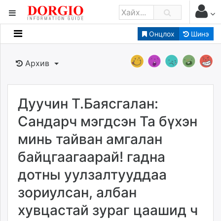
Онцлох
Шинэ
Мэдээллийн
Зар мэдээллийн
Архив
Банк санхүү
Бизнес ААН
Төрийн
Дуучин Т.Баясгалан:
Нийслэлийн
Сандарч мэгдсэн Та бүхэн
минь тайван амгалан
dorgio.mn
байцгаагаарай! гадна
Gogo.mn
caak.mn
дотны уулзалтууддаа
news.mn
зориулсан, албан
zindaa.mn
Baabar.mn
хувцастай зураг цаашид ч
tovch.mn