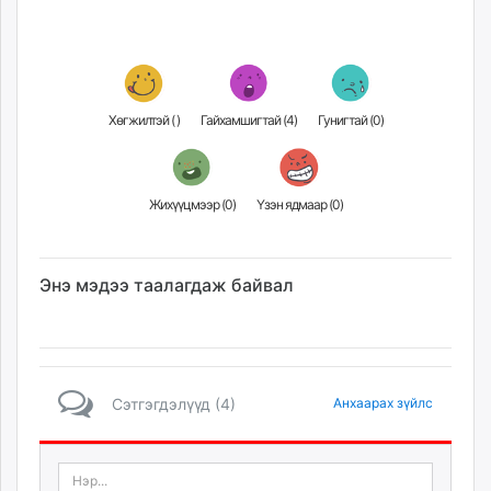
Хөгжилтэй (
)
Гайхамшигтай (
4
)
Гунигтай (
0
)
Жихүүцмээр (
0
)
Үзэн ядмаар (
0
)
Энэ мэдээ таалагдаж байвал
Сэтгэгдэлүүд (4)
Анхаарах зүйлс