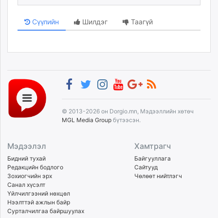
Сүүлийн
Шилдэг
Таагүй
© 2013-2026 он Dorgio.mn, Мэдээллийн хөтөч
MGL Media Group
бүтээсэн.
Мэдээлэл
Хамтрагч
Бидний тухай
Байгууллага
Редакцийн бодлого
Сайтууд
Зохиогчийн эрх
Чөлөөт нийтлэгч
Санал хүсэлт
Үйлчилгээний нөхцөл
Нээлттэй ажлын байр
Сурталчилгаа байршуулах