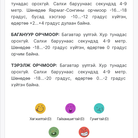
тунадас орохгүй. Салхи баруунаас секундэд 4-9
unuudur.mn
метр. Шөнөдөө Яармаг-Сонгины орчмоор -16...-18
isee.mn
градус, бусад хэсгээр -10…-12 градус хүйтэн,
mglradio.com
өдөртөө +2...+4 градус дулаан байна.
fact.mn
БАГАНУУР ОРЧМООР:
Багавтар үүлтэй. Хур тунадас
itoim.mn
орохгүй. Салхи баруунаас секундэд 4-9 метр.
tumen.mn
Шөнөдөө -18…-20 градус хүйтэн, өдөртөө 0 градус
shuum.mn
орчим байна.
times.mn
ТЭРЭЛЖ ОРЧМООР:
Багавтар үүлтэй. Хур тунадас
tvmongolia.mn
орохгүй. Салхи баруунаас секундэд 4-9 метр.
mass.mn
Шөнөдөө -18…-20 градус, өдөртөө 0...-2 градус
unegui.mn
хүйтэн байна.
assa.mn
toim.mn
tac.mn
paparazzi.mn
Хөгжилтэй (
0
)
Гайхамшигтай (
0
)
Гунигтай (
0
)
unread.today