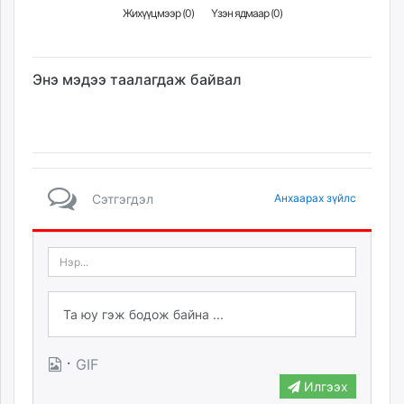
Жихүүцмээр (
0
)
Үзэн ядмаар (
0
)
Энэ мэдээ таалагдаж байвал
Сэтгэгдэл
Анхаарах зүйлс
·
GIF
Илгээх