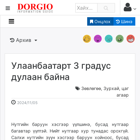
Онцлох
Шинэ
Мэдээллийн
Зар мэдээллийн
Архив
Банк санхүү
Бизнес ААН
Төрийн
Улаанбаатарт 3 градус
Нийслэлийн
дулаан байна
Зөвлөгөө
,
Зурхай, цаг
dorgio.mn
агаар
Gogo.mn
2024-
2026-
2024/11/05
caak.mn
11-
08-
news.mn
05
08
zindaa.mn
08:34:59
13:25:17
Нутгийн баруун хэсгээр үүлшинэ, бусад нутгаар
Baabar.mn
багавтар үүлтэй. Нийт нутгаар хур тунадас орохгүй.
tovch.mn
Салхи нутгийн зүүн хэсгээр баруун хойноос, бусад