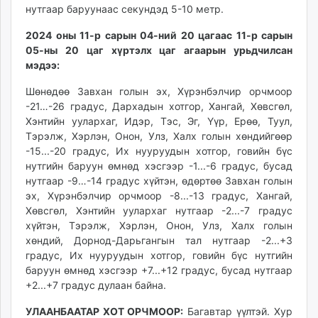
нутгаар баруунаас секундэд 5-10 метр.
ikon.mn
mnb.mn
2024 оны 11-р сарын 04-ний 20 цагаас 11-р сарын
Livetv.mn
05-ны 20 цаг хүртэлх цаг агаарын урьдчилсан
Eguur.mn
мэдээ:
24tsag.mn
Шөнөдөө Завхан голын эх, Хүрэнбэлчир орчмоор
shuud.mn
-21…-26 градус, Дархадын хотгор, Хангай, Хөвсгөл,
eagle.mn
Хэнтийн уулархаг, Идэр, Тэс, Эг, Үүр, Ерөө, Туул,
ergelt.mn
Тэрэлж, Хэрлэн, Онон, Улз, Халх голын хөндийгөөр
-15...-20 градус, Их нууруудын хотгор, говийн бүс
zarig.mn
нутгийн баруун өмнөд хэсгээр -1...-6 градус, бусад
today.mn
нутгаар -9…-14 градус хүйтэн, өдөртөө Завхан голын
zuv.mn
эх, Хүрэнбэлчир орчмоор -8...-13 градус, Хангай,
mminfo.mn
Хөвсгөл, Хэнтийн уулархаг нутгаар -2...-7 градус
ugluu.mn
хүйтэн, Тэрэлж, Хэрлэн, Онон, Улз, Халх голын
хөндий, Дорнод-Дарьгангын тал нутгаар -2...+3
urlag.mn
градус, Их нууруудын хотгор, говийн бүс нутгийн
unen.mn
баруун өмнөд хэсгээр +7...+12 градус, бусад нутгаар
asu.mn
+2...+7 градус дулаан байна.
shudarga.mn
УЛААНБААТАР ХОТ ОРЧМООР:
Багавтар үүлтэй. Хур
shuurhai.mn