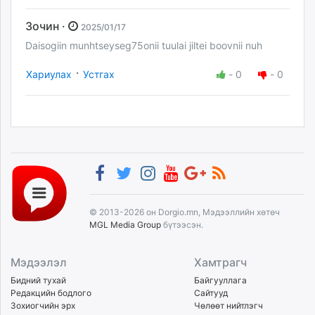
Зочин ·
2025/01/17
Daisogiin munhtseyseg75onii tuulai jiltei boovnii nuh
·
Хариулах
Устгах
-
0
-
0
© 2013-2026 он Dorgio.mn, Мэдээллийн хөтөч
MGL Media Group
бүтээсэн.
Мэдээлэл
Хамтрагч
Бидний тухай
Байгууллага
Редакцийн бодлого
Сайтууд
Зохиогчийн эрх
Чөлөөт нийтлэгч