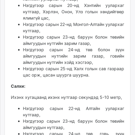
Нэгдүгээр сарын 20-нд Хэнтийн уулархаг
unuudur.mn
нутгаар, Хэрлэн, Онон, Улз голын хөндийгөөр
isee.mn
ялимгүй цас,
mglradio.com
Нэгдүгээр сарын 22-нд Монгол-Алтайн уулархаг
fact.mn
нутгаар,
itoim.mn
Нэгдүгээр сарын 23-нд баруун болон төвийн
tumen.mn
аймгуудын нутгийн зарим газар,
Нэгдүгээр сарын 24-нд төв болон зүүн
shuum.mn
аймгуудын нутгийн зарим газар, говийн
times.mn
аймгуудын нутгийн хойд хэсгээр,
tvmongolia.mn
Нэгдүгээр сарын 25-нд Халх голын сав газраар
mass.mn
цас орж, цасан шуурга шуурна.
unegui.mn
Салхи:
assa.mn
toim.mn
Ихэнх хугацаанд ихэнх нутгаар секундэд 5-10 метр,
tac.mn
Нэгдүгээр сарын 22-нд Алтайн уулархаг
paparazzi.mn
нутгаар,
unread.today
Нэгдүгээр сарын 23-нд баруун болон төвийн
аймгуудын нутгаар,
Нэгдүгээр сарын 24-нд төв, говь, зүүн