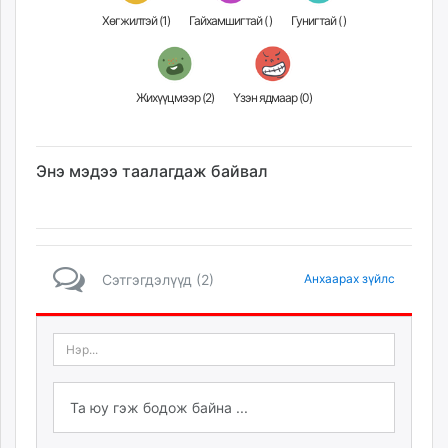
Хөгжилтэй (
1
)
Гайхамшигтай (
)
Гунигтай (
)
Жихүүцмээр (
2
)
Үзэн ядмаар (
0
)
Энэ мэдээ таалагдаж байвал
Сэтгэгдэлүүд (2)
Анхаарах зүйлс