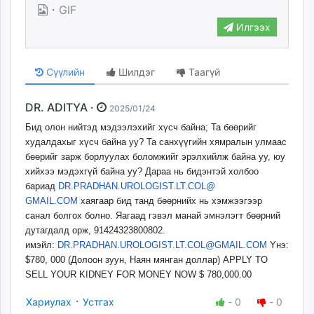
·
GIF
Илгээх
Сүүлийн
Шилдэг
Таагүй
DR. ADITYA ·
2025/01/24
Бид олон нийтэд мэдээлэхийг хүсч байна; Та бөөрийг
худалдахыг хүсч байна уу? Та санхүүгийн хямралын улмаас
бөөрийг зарж борлуулах боломжийг эрэлхийлж байна уу, юу
хийхээ мэдэхгүй байна уу? Дараа нь бидэнтэй холбоо
бариад
DR.PRADHAN.UROLOGIST.LT.COL@
GMAIL.COM
хаягаар бид танд бөөрнийх нь хэмжээгээр
санал болгох болно. Яагаад гэвэл манай эмнэлэгт бөөрний
дутагдалд орж, 91424323800802.
имэйл:
DR.PRADHAN.UROLOGIST.LT.COL@
GMAIL.COM
Yнэ:
$780, 000 (Долоон зуун, Наян мянган доллар) APPLY TO
SELL YOUR KIDNEY FOR MONEY NOW $ 780,000.00
·
Хариулах
Устгах
-
0
-
0