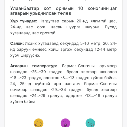
Улаанбаатар хот орчмын 10 хоногийн цаг
агаарын урьдчилсан төлөв
Хур тунадас:
Нэгдүгээр сарын 20-нд ялимгүй цас,
24-нд цас орж, цасан шуурга шуурна. Бусад
хугацаанд цас орохгүй.
Салхи:
Ихэнх хугацаанд секундэд 5-10 метр, 20, 24-
нд баруун өмнөөс хойш эргэж секундэд 12-14 метр
хүрч ширүүснэ.
Агаарын температур:
Яармаг-Сонгины орчмоор
шөнөдөө -25..-30 градус, бусад хэсгээр шөнөдөө
-18...-23 градус, өдөртөө -8...-13 градус хүйтэн байна.
24, 25-нд хүйтний эрч чангарч Яармаг-Сонгины
орчмоор шөнөдөө -29..-34 градус, бусад хэсгээр
шөнөдөө -24..-29 градус, өдөртөө -13...-18 градус
хүйтэн байна.