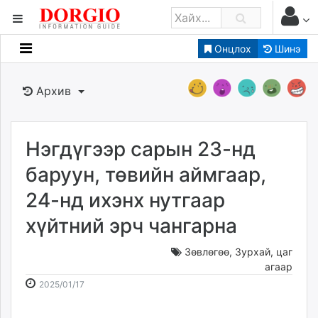
Онцлох
Шинэ
Мэдээллийн
Зар мэдээллийн
Архив
Банк санхүү
Бизнес ААН
Төрийн
Нэгдүгээр сарын 23-нд
Нийслэлийн
баруун, төвийн аймгаар,
24-нд ихэнх нутгаар
dorgio.mn
хүйтний эрч чангарна
Gogo.mn
caak.mn
Зөвлөгөө
,
Зурхай, цаг
news.mn
агаар
zindaa.mn
2025-
2026-
2025/01/17
Baabar.mn
01-
08-
tovch.mn
17
09