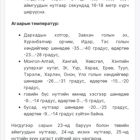
аймгуудын нутгаар секундэд 16-18 метр хүрч
ширүүснэ.
Агаарын температур:
Дархадын хотгор, Завхан голын эх,
Хүрэнбэлчир орчим, Идэр, Тэс голын
хөндийгөөр шөнөдөө -35...-40 градус, өдөртөө
-23...-28 градус,
Монгол-Алтай, Хангай, Хөвсгөл, Хэнтийн
уулархаг нутаг, Эг, Үүр, Хараа, Ерөө, Туул,
Тэрэлж, Хэрлэн, Онон, Улз голын хөндийгөөр
шөнөдөө -26....-31 градус, өдөртөө -15...-20
градус,
говийн бүс нутгийн өмнөд хэсгээр шөнөдөө
-9...-14 градус, өдөртөө 0...-5 градус,
бусад нутгаар шөнөдөө -20...-25 градус,
өдөртөө -9...-14 градус хүйтэн байна.
Нэгдүгээр сарын 23-нд баруун болон төвийн
аймгуудын нутгаар, 24-нд ихэнх нутгаар, 25-нд
нутгийн зүүн хагаст хүйтний эрч чангарна.