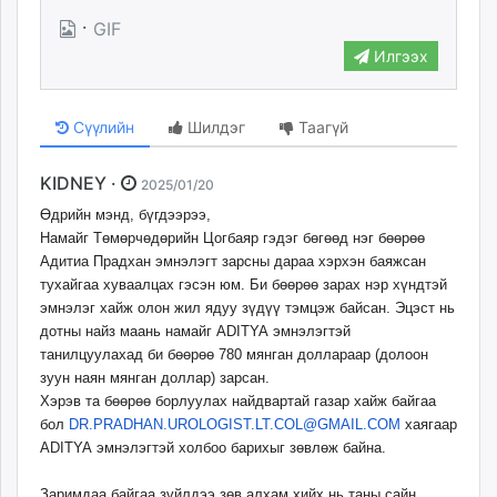
·
GIF
Илгээх
Сүүлийн
Шилдэг
Таагүй
KIDNEY ·
2025/01/20
Өдрийн мэнд, бүгдээрээ,
Намайг Төмөрчөдөрийн Цогбаяр гэдэг бөгөөд нэг бөөрөө
Адитиа Прадхан эмнэлэгт зарсны дараа хэрхэн баяжсан
тухайгаа хуваалцах гэсэн юм. Би бөөрөө зарах нэр хүндтэй
эмнэлэг хайж олон жил ядуу зүдүү тэмцэж байсан. Эцэст нь
дотны найз маань намайг ADITYA эмнэлэгтэй
танилцуулахад би бөөрөө 780 мянган доллараар (долоон
зуун наян мянган доллар) зарсан.
Хэрэв та бөөрөө борлуулах найдвартай газар хайж байгаа
бол
DR.PRADHAN.UROLOGIST.LT.COL@
GMAIL.COM
хаягаар
ADITYA эмнэлэгтэй холбоо барихыг зөвлөж байна.
Заримдаа байгаа зүйлдээ зөв алхам хийх нь таны сайн