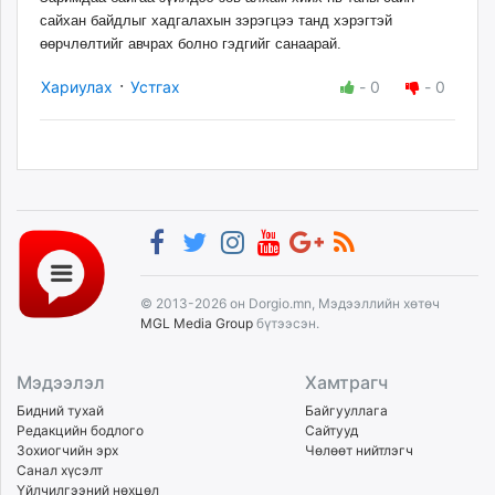
сайхан байдлыг хадгалахын зэрэгцээ танд хэрэгтэй
өөрчлөлтийг авчрах болно гэдгийг санаарай.
·
Хариулах
Устгах
-
0
-
0
© 2013-2026 он Dorgio.mn, Мэдээллийн хөтөч
MGL Media Group
бүтээсэн.
Мэдээлэл
Хамтрагч
Бидний тухай
Байгууллага
Редакцийн бодлого
Сайтууд
Зохиогчийн эрх
Чөлөөт нийтлэгч
Санал хүсэлт
Үйлчилгээний нөхцөл