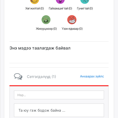
Хөгжилтэй (
0
)
Гайхамшигтай (
0
)
Гунигтай (
0
)
Жихүүцмээр (
0
)
Үзэн ядмаар (
0
)
Энэ мэдээ таалагдаж байвал
Сэтгэгдэлүүд (1)
Анхаарах зүйлс