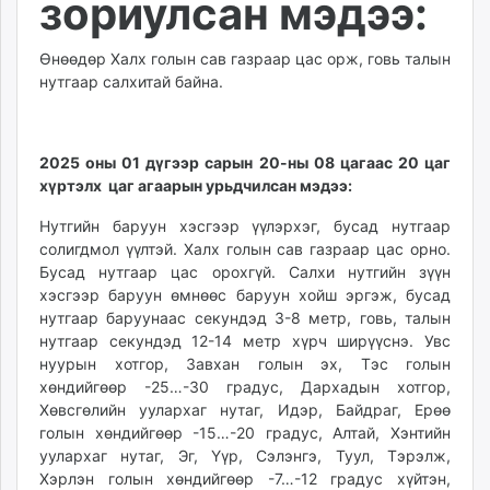
зориулсан мэдээ:
ikon.mn
mnb.mn
Өнөөдөр Халх голын сав газраар цас орж, говь талын
Livetv.mn
нутгаар салхитай байна.
Eguur.mn
24tsag.mn
shuud.mn
2025 оны 01 дүгээр сарын 20-ны 08 цагаас 20 цаг
eagle.mn
хүртэлх цаг агаарын урьдчилсан мэдээ:
ergelt.mn
Нутгийн баруун хэсгээр үүлэрхэг, бусад нутгаар
zarig.mn
солигдмол үүлтэй. Халх голын сав газраар цас орно.
today.mn
Бусад нутгаар цас орохгүй. Салхи нутгийн зүүн
zuv.mn
хэсгээр баруун өмнөөс баруун хойш эргэж, бусад
mminfo.mn
нутгаар баруунаас секундэд 3-8 метр, говь, талын
нутгаар секундэд 12-14 метр хүрч ширүүснэ. Увс
ugluu.mn
нуурын хотгор, Завхан голын эх, Тэс голын
urlag.mn
хөндийгөөр -25…-30 градус, Дархадын хотгор,
unen.mn
Хөвсгөлийн уулархаг нутаг, Идэр, Байдраг, Ерөө
asu.mn
голын хөндийгөөр -15…-20 градус, Алтай, Хэнтийн
shudarga.mn
уулархаг нутаг, Эг, Үүр, Сэлэнгэ, Туул, Тэрэлж,
Хэрлэн голын хөндийгөөр -7…-12 градус хүйтэн,
shuurhai.mn