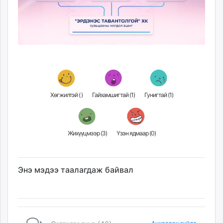
Хөгжилтэй (
)
Гайхамшигтай (
1
)
Гунигтай (
1
)
Жихүүцмээр (
3
)
Үзэн ядмаар (
0
)
Энэ мэдээ таалагдаж байвал