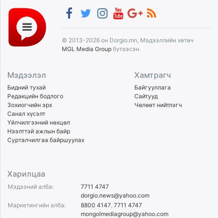
© 2013-2026 он Dorgio.mn, Мэдээллийн хөтөч
MGL Media Group
бүтээсэн.
Мэдээлэл
Хамтрагч
Бидний тухай
Байгууллага
Редакцийн бодлого
Сайтууд
Зохиогчийн эрх
Чөлөөт нийтлэгч
Санал хүсэлт
Үйлчилгээний нөхцөл
Нээлттэй ажлын байр
Сурталчилгаа байршуулах
Харилцаа
Мэдээний алба:
7711 4747
dorgio.news@yahoo.com
Маркетингийн алба:
8800 4147
,
7711 4747
mongolmediagroup@yahoo.com