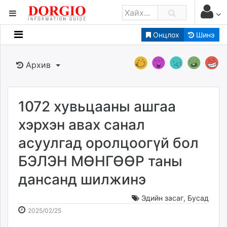
Онцлох
Шинэ
Мэдээллийн
Зар мэдээллийн
Архив
Банк санхүү
Бизнес ААН
Төрийн
1072 хувьцааны ашгаа
Нийслэлийн
хэрхэн авах санал
асуулгад оролцоогүй бол
dorgio.mn
БЭЛЭН МӨНГӨӨР таны
Gogo.mn
caak.mn
дансанд шилжинэ
news.mn
zindaa.mn
Эдийн засаг
,
Бусад
2025-
2026-
Baabar.mn
2025/02/25
02-
08-
tovch.mn