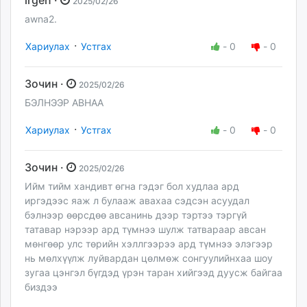
2025/02/26
awna2.
·
Хариулах
Устгах
-
0
-
0
Зочин ·
2025/02/26
БЭЛНЭЭР АВНАА
·
Хариулах
Устгах
-
0
-
0
Зочин ·
2025/02/26
Ийм тийм хандивт өгна гэдэг бол худлаа ард
иргэдээс яаж л булааж авахаа сэдсэн асуудал
бэлнээр өөрсдөө авсанинь дээр тэртээ тэргүй
татавар нэрээр ард түмнээ шулж татвараар авсан
мөнгөөр улс төрийн хэллгээрээ ард түмнээ элэгээр
нь мөлхүүлж луйвардан цөлмөж сонгуулийнхаа шоу
зугаа цэнгэл бүгдэд үрэн таран хийгээд дуусж байгаа
биздээ