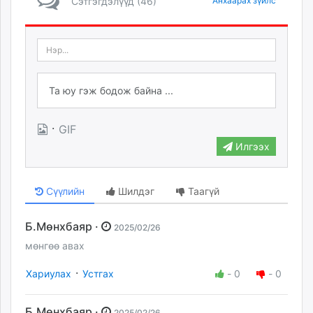
Сэтгэгдэлүүд (46)
Анхаарах зүйлс
·
GIF
Илгээх
Сүүлийн
Шилдэг
Таагүй
Б.Мөнхбаяр ·
2025/02/26
мөнгөө авах
·
Хариулах
Устгах
-
0
-
0
Б.Мөнхбаяр ·
2025/02/26