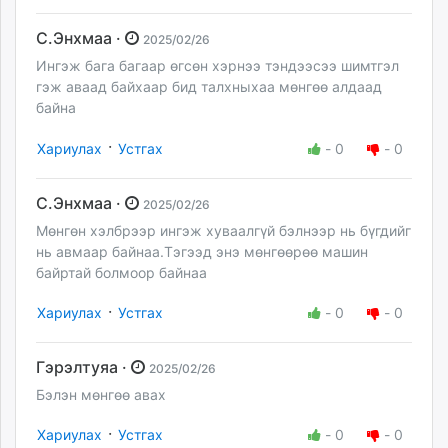
С.Энхмаа ·
2025/02/26
Ингэж бага багаар өгсөн хэрнээ тэндээсээ шимтгэл
гэж аваад байхаар бид талхныхаа мөнгөө алдаад
байна
·
Хариулах
Устгах
-
0
-
0
С.Энхмаа ·
2025/02/26
Мөнгөн хэлбрээр ингэж хуваалгүй бэлнээр нь бүгдийг
нь авмаар байнаа.Тэгээд энэ мөнгөөрөө машин
байртай болмоор байнаа
·
Хариулах
Устгах
-
0
-
0
Гэрэлтуяа ·
2025/02/26
Бэлэн мөнгөө авах
·
Хариулах
Устгах
-
0
-
0