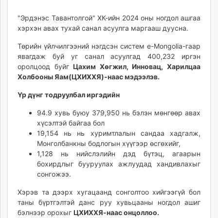
25
08
ikon.mn
13:03:04
07:47:15
"Эрдэнэс Тавантолгой" ХК-ийн 2024 оны ногдол ашгаа
mnb.mn
хэрхэн авах тухай санал асуулга маргааш дуусна.
Livetv.mn
Eguur.mn
Төрийн үйлчилгээний нэгдсэн систем e-Mongolia-гаар
24tsag.mn
явагдаж буй уг санал асуулгад 400,232 иргэн
оролцоод буйг
Цахим Хөгжил, Инновац, Харилцаа
shuud.mn
Холбооны Яам(ЦХИХХЯ)-наас мэдээлэв.
eagle.mn
ergelt.mn
Үр дүнг тодруулбал иргэдийн
zarig.mn
94.9 хувь буюу 379,950 нь бэлэн мөнгөөр авах
today.mn
хүсэлтэй байгаа бол
zuv.mn
19,154 нь нь хуримтлалын сандаа хадгалж,
mminfo.mn
Монголбанкны бодлогын хүүгээр өсгөхийг,
ugluu.mn
1,128 нь нийслэлийн дэд бүтэц, агаарын
бохирдлыг бууруулах ажлуудад хандивлахыг
urlag.mn
сонгожээ.
unen.mn
asu.mn
Хэрэв та дээрх хугацаанд сонголтоо хийгээгүй бол
shudarga.mn
таны бүртгэлтэй данс руу хувьцааны ногдол ашиг
бэлнээр орохыг
ЦХИХХЯ-наас
онцоллоо.
shuurhai.mn