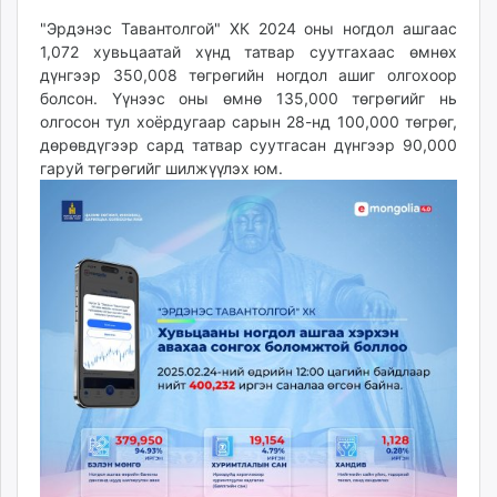
unuudur.mn
"Эрдэнэс Тавантолгой" ХК 2024 оны ногдол ашгаас
isee.mn
1,072 хувьцаатай хүнд татвар суутгахаас өмнөх
mglradio.com
дүнгээр 350,008 төгрөгийн ногдол ашиг олгохоор
болсон. Үүнээс оны өмнө 135,000 төгрөгийг нь
fact.mn
олгосон тул хоёрдугаар сарын 28-нд 100,000 төгрөг,
itoim.mn
дөрөвдүгээр сард татвар суутгасан дүнгээр 90,000
tumen.mn
гаруй төгрөгийг шилжүүлэх юм.
shuum.mn
times.mn
tvmongolia.mn
mass.mn
unegui.mn
assa.mn
toim.mn
tac.mn
paparazzi.mn
unread.today