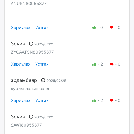
ANUSN80955877
·
Хариулах
Устгах
-
0
-
0
Зочин ·
2025/02/25
ZYGAATSN80955877
·
Хариулах
Устгах
-
2
-
0
эрдэмбаяр ·
2025/02/25
хуримтлалын санд
·
Хариулах
Устгах
-
2
-
0
Зочин ·
2025/02/25
SAWI80955877