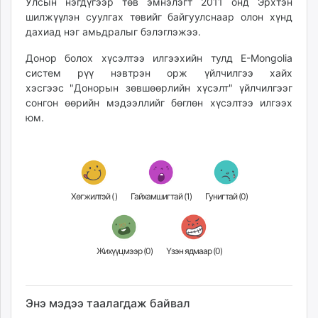
Улсын нэгдүгээр төв эмнэлэгт 2011 онд Эрхтэн
шилжүүлэн суулгах төвийг байгуулснаар олон хүнд
дахиад нэг амьдралыг бэлэглэжээ.
Донор болох хүсэлтээ илгээхийн тулд E-Mongolia
систем рүү нэвтрэн орж үйлчилгээ хайх
хэсгээс
"Донорын зөвшөөрлийн хүсэлт"
үйлчилгээг
сонгон өөрийн мэдээллийг бөглөн хүсэлтээ илгээх
юм.
Хөгжилтэй (
)
Гайхамшигтай (
1
)
Гунигтай (
0
)
Жихүүцмээр (
0
)
Үзэн ядмаар (
0
)
Энэ мэдээ таалагдаж байвал