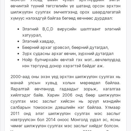
unuudur.mn
өвчинтэй түүний төгсгөлийн үе шатанд орсон эрхтэн
шилжүүлэн суулгах эмчилгээнд орох шаардлагатай
isee.mn
хүмүүс нэлээдгүй байгаа бөгөөд өвчнөөс дурдвал:
mglradio.com
fact.mn
Элэгний B,C,D вирусийн шалтгаант элэгний
itoim.mn
хатуурал,
Элэгний хавдар,
tumen.mn
Бөөрний архаг үрэвсэл, бөөрний дутагдал,
shuum.mn
Зүрх судасны архаг өвчин, зүрхний дутагдал
times.mn
Нойр булчирхайн өвчтэй гэх мэт…өвчлөлүүдэд
tvmongolia.mn
нэн тэргүүнд донор хэрэгтэй байдаг аж.
mass.mn
2000-аад оны эхэн үед эрхтэн шилжүүлэн суулгах нь
unegui.mn
манай улсын хувьд холын мөрөөдөл байлаа.
assa.mn
Яаралтай өвчтөнүүд гадаадыг зорьж, хагалгаа
toim.mn
хийлгэдэг байв. Харин 2006 онд бөөр шилжүүлэн
tac.mn
суулгах мэс заслыг хийсэн нь эрүүл мэндийн
салбарын томоохон дэвшлийн нэг байлаа. Улмаар
paparazzi.mn
2011 онд элэг шилжүүлэн суулгах мэс заслыг
unread.today
нэвтрүүлсэн бол 2014 оноос Монголд үүдэл эс, ясны
чөмөг шилжүүлэн суулгах мэс заслыг хийдэг болсон.