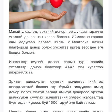
ikon.mn
mnb.mn
Livetv.mn
Eguur.mn
24tsag.mn
Манай улсад эд, эрхтний донор тэр дундаа тархины
shuud.mn
үхэлтэй донор нэн ховор болсон. Иймээс өнгөрсөн
eagle.mn
оны есдүгээр сараас эхлэн И-Монголиа цахим
платформд донор болох хүсэлтээ иргэд өөрсдөө өгч
ergelt.mn
болдог болсон.
zarig.mn
today.mn
Ингэснээр сүүлийн долоон сарын турш өөрийн
zuv.mn
хүсэлтээр донор болохоор 4447 хүн хүсэлтээ
илэрхийлжээ.
mminfo.mn
ugluu.mn
Эрхтэн шилжүүлэн суулгах эмчилгээ хийлгэх
urlag.mn
шаардлагатай боловч гэр бүлийн гишүүдээс амьд
unen.mn
донор болох хүнгүй бөгөөд амьгүй донороос эрхтэн
шилжүүлэн суулгах эмчилгээний хүлээх жагсаалтад
asu.mn
бүртгэгдэн хүлээж буй 1500 гаруй хүн байгаа юм.
shudarga.mn
shuurhai.mn
Монгол Улсад амин чухал эрхтнүүдийн эмгэг