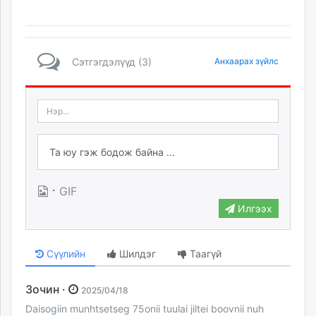
Сэтгэгдэлүүд (3)
Анхаарах зүйлс
·
GIF
Илгээх
Сүүлийн
Шилдэг
Таагүй
Зочин ·
2025/04/18
Daisogiin munhtsetseg 75onii tuulai jiltei boovnii nuh