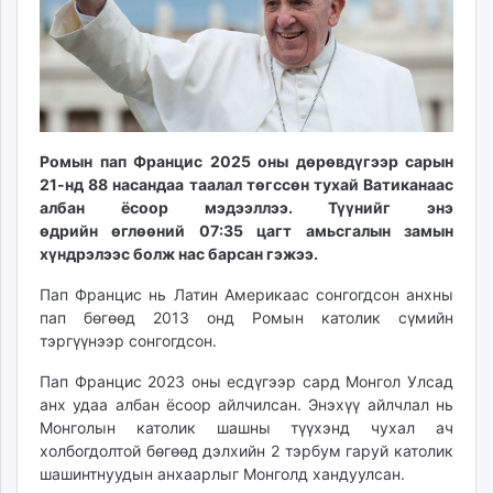
ikon.mn
mnb.mn
Livetv.mn
Eguur.mn
24tsag.mn
shuud.mn
Ромын пап Францис 2025 оны дөрөвдүгээр сарын
eagle.mn
21-нд 88 насандаа таалал төгссөн тухай Ватиканаас
албан ёсоор мэдээллээ. Түүнийг энэ
ergelt.mn
өдрийн өглөөний 07:35 цагт амьсгалын замын
zarig.mn
хүндрэлээс болж нас барсан гэжээ.
today.mn
zuv.mn
Пап Францис нь Латин Америкаас сонгогдсон анхны
пап бөгөөд 2013 онд Ромын католик сүмийн
mminfo.mn
тэргүүнээр сонгогдсон.
ugluu.mn
urlag.mn
Пап Францис 2023 оны есдүгээр сард Монгол Улсад
unen.mn
анх удаа албан ёсоор айлчилсан. Энэхүү айлчлал нь
Монголын католик шашны түүхэнд чухал ач
asu.mn
холбогдолтой бөгөөд дэлхийн 2 тэрбум гаруй католик
shudarga.mn
шашинтнуудын анхаарлыг Монголд хандуулсан.
shuurhai.mn