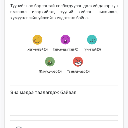
unuudur.mn
Түүнийг нас барсантай холбогдуулан дэлхий даяар гүн
эмгэнэл илэрхийлж, түүний хийсэн шинэчлэл,
isee.mn
хүмүүнлэгийн үйлсийг хүндэтгэж байна.
mglradio.com
fact.mn
itoim.mn
tumen.mn
shuum.mn
Хөгжилтэй (
0
)
Гайхамшигтай (
0
)
Гунигтай (
0
)
times.mn
tvmongolia.mn
mass.mn
Жихүүцмээр (
0
)
Үзэн ядмаар (
0
)
unegui.mn
assa.mn
toim.mn
Энэ мэдээ таалагдаж байвал
tac.mn
paparazzi.mn
unread.today