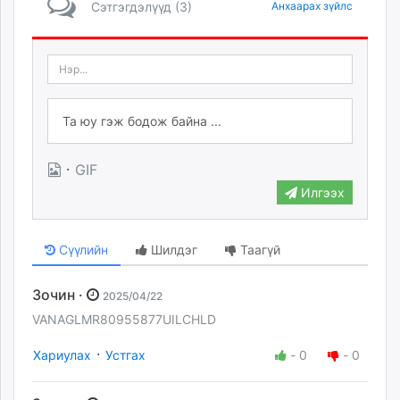
Сэтгэгдэлүүд (3)
Анхаарах зүйлс
·
GIF
Илгээх
Сүүлийн
Шилдэг
Таагүй
Зочин ·
2025/04/22
VANAGLMR80955877UILCHLD
·
Хариулах
Устгах
-
0
-
0