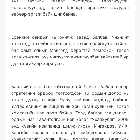
энэ Засгийн газарт оногдсон. Хэрэгжүүлж,
unuudur.mn
боловсруулаад, ажил болоод ирэнгүүт асуудал
isee.mn
өөрөөр эргэж байх шиг байна.
mglradio.com
fact.mn
itoim.mn
Ерөнхий сайдыг нь онилж аваад балбав. Үнэнийг
хэлэхэд, энэ үйл ажиллагааг зохион байгуулж байгаа
tumen.mn
баг хамт олныг Монголд хэрэгтэй томоохон төсөл
shuum.mn
арга хэмжээ рүү чиглүүлж ажиллуулбал гайхалтай үр
times.mn
дүн гаргахаар харагдав.
tvmongolia.mn
mass.mn
unegui.mn
Баялгийн сан бол ойлгомжтой байна. Албан ёсоор
assa.mn
стратегийн ордоор тогтоогдсон 16 ордын долоо нь
toim.mn
хагас дутуу төрийн буюу нийтийн мэдэлд байдаг.
Үлдэх есийнх нь лиценз нь хэн нэгэн хувь хүн, эсвэл
tac.mn
компанийн нэр дээр байна. Төрд байгаа гэх долоон
paparazzi.mn
ордын нэг Тавантолгойн нэг хэсэг “Ухаахудаг” 2008
unread.today
онд хувийн компанид шилжчихсэн. Ингэхдээ, УИХ,
Засгийн газрын тогтоолгүй шийдэгдсэн. Тиймээс
Ухаахудагийг хууль ёсны болгож аваад, Баялгийн