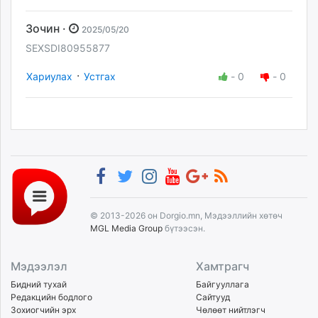
Зочин ·
2025/05/20
SEXSDI80955877
·
Хариулах
Устгах
-
0
-
0
© 2013-2026 он Dorgio.mn, Мэдээллийн хөтөч
MGL Media Group
бүтээсэн.
Мэдээлэл
Хамтрагч
Бидний тухай
Байгууллага
Редакцийн бодлого
Сайтууд
Зохиогчийн эрх
Чөлөөт нийтлэгч