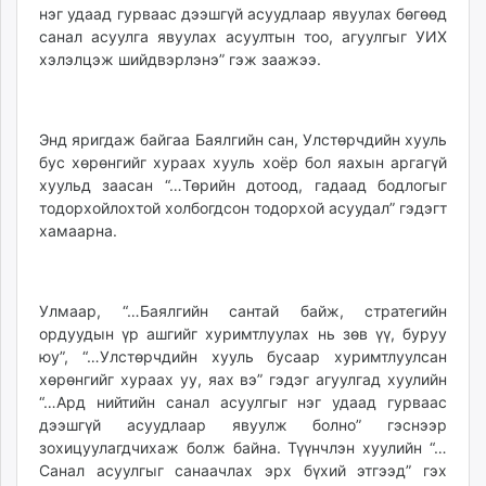
нэг удаад гурваас дээшгүй асуудлаар явуулах бөгөөд
санал асуулга явуулах асуултын тоо, агуулгыг УИХ
хэлэлцэж шийдвэрлэнэ” гэж заажээ.
Энд яригдаж байгаа Баялгийн сан, Улстөрчдийн хууль
бус хөрөнгийг хураах хууль хоёр бол яахын аргагүй
хуульд заасан “…Төрийн дотоод, гадаад бодлогыг
тодорхойлохтой холбогдсон тодорхой асуудал” гэдэгт
хамаарна.
Улмаар, “…Баялгийн сантай байж, стратегийн
ордуудын үр ашгийг хуримтлуулах нь зөв үү, буруу
юу”, “…Улстөрчдийн хууль бусаар хуримтлуулсан
хөрөнгийг хураах уу, яах вэ” гэдэг агуулгад хуулийн
“…Ард нийтийн санал асуулгыг нэг удаад гурваас
дээшгүй асуудлаар явуулж болно” гэснээр
зохицуулагдчихаж болж байна. Түүнчлэн хуулийн “…
Санал асуулгыг санаачлах эрх бүхий этгээд” гэх