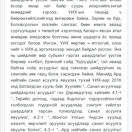
ёсоор ямар нэг байр суурь илэрхийлсэнгүй
өнөөдрийг хүрлээ. УИХ-ын гишүүд ч
бөөрөнхийлсхийгээд өнгөрөөж байна. Зарим нь бүр,
Боловсролын зээлийн сангаас бөөн мөнгө аваад
сургуульдаа ч төлөлгүй хэрэглээд баларч явсан атал
өнөөдөр микрофон болгоны өмнө шударга ёс яриад
зогсдог болов. Ингэж, УИХ өөртөө ч итгэхгүй, олон
нийт ч УИХ-д эргэлзэхээр нөхцөл байдал үүссэн. Энэ
нь шийдлийг өөр субьект гаргах шаардлагыг үүсгэв
Өөрөөр хэлбэл, Ерөнхий сайд “буруудаж”, гал аваад
байгаа хоёр асуудлыг ард түмнээр шийдүүлчих нь
хамгийн зөв гарц болж харагдаж байна. Манайд Ард
нийтийн санал асуулга явуулах тухай УИХ-аар 2016
онд батлагдсан хууль бий. Хуулийн “…Санал асуулгаар
шийдвэрлэх асуудал” гэх Дөрөвдүгээр зүйлийн 4.1-т
“…Төрийн дотоод, гадаад бодлогыг тодорхойлохтой
холбогдсон тодорхой асуудлаар сонголт хийлгэх
шаардлага гарсан тохиолдолд санал асуулга
явуулна”, 4.2-т “…Монгол Улсын Үндсэн хуульд
нэмэлт, өөрчлөлт оруулах асуудлаар санал асуулга
явуулж болно”, 4.3-т “…Ард нийтийн санал асуулгыг