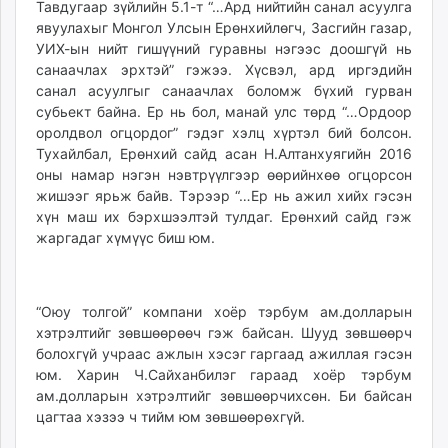
Тавдугаар зүйлийн 5.1-т “…Ард нийтийн санал асуулга
явуулахыг Монгол Улсын Ерөнхийлөгч, Засгийн газар,
УИХ-ын нийт гишүүний гуравны нэгээс доошгүй нь
санаачлах эрхтэй” гэжээ. Хүсвэл, ард иргэдийн
санал асуулгыг санаачлах боломж бүхий гурван
субьект байна. Ер нь бол, манай улс төрд “…Ордоор
оролдвол огцордог” гэдэг хэлц хүртэл бий болсон.
Тухайлбал, Ерөнхий сайд асан Н.Алтанхуягийн 2016
оны намар нэгэн нэвтрүүлгээр өөрийнхөө огцорсон
жишээг ярьж байв. Тэрээр “…Ер нь ажил хийх гэсэн
хүн маш их бэрхшээлтэй тулдаг. Ерөнхий сайд гэж
жаргадаг хүмүүс биш юм.
“Оюу толгой” компани хоёр тэрбум ам.долларын
хэтрэлтийг зөвшөөрөөч гэж байсан. Шууд зөвшөөрч
болохгүй учраас ажлын хэсэг гаргаад ажиллая гэсэн
юм. Харин Ч.Сайханбилэг гараад хоёр тэрбум
ам.долларын хэтрэлтийг зөвшөөрчихсөн. Би байсан
цагтаа хэзээ ч тийм юм зөвшөөрөхгүй.