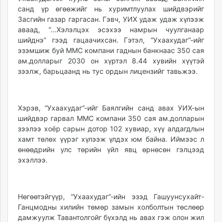
санд үр өгөөжийг нь хуримтлуулах шийдвэрийг
Засгийн газар гаргасан. Гэвч, УИХ удаж удаж хүлээж
аваад, “…Хэлэлцэх эсэхээ намрын чуулганаар
шийднэ” гээд гацаачихсан. Гэтэл, “Ухаахудаг”-ийг
эзэмшиж буй MMC компани гаднын банкнаас 350 сая
ам.долларыг 2030 он хүртэл 8.44 хувийн хүүтэй
зээлж, барьцаанд нь тус ордын лицензийг тавьжээ.
Хэрэв, “Ухаахудаг”-ийг Баялгийн санд авах УИХ-ын
шийдвэр гарвал MMC компани 350 сая ам.долларын
зээлээ хоёр сарын дотор 102 хувиар, хүү алдагдлын
хамт төлөх үүрэг хүлээж үлдэх юм байна. Иймээс л
өнөөдрийн улс төрийн үйл явц өрнөсөн гэлцээд
эхэллээ.
Нөгөөтэйгүүр, “Ухаахудаг”-ийн эзэд Гашуунсухайт-
Ганцмодны хилийн төмөр замын холболтын төслөөр
дамжуулж Тавантолгойг бүхэлд нь авах гэж олон жил