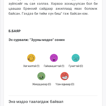
зүйлсийг нь сая хэллээ. Хэрвээ зохицуулсан бол би
цаашаа Ерөнхий сайдаар ажиллаад явах боломж
байсан. Гэхдээ би тийм хүн биш” гэж байсан юм.
Б.БАЯР
Эх сурвалж: “Зууны мэдээ” сонин
Хөгжилтэй (
1
)
Гайхамшигтай (
1
)
Гунигтай (
0
)
Жихүүцмээр (
0
)
Үзэн ядмаар (
0
)
Энэ мэдээ таалагдаж байвал