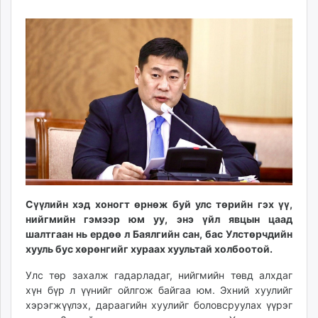
20
10
ikon.mn
09:13:12
18:14:46
mnb.mn
Livetv.mn
Eguur.mn
24tsag.mn
shuud.mn
eagle.mn
ergelt.mn
zarig.mn
today.mn
zuv.mn
Сүүлийн хэд хоногт өрнөж буй улс төрийн гэх үү,
mminfo.mn
нийгмийн гэмээр юм уу, энэ үйл явцын цаад
ugluu.mn
шалтгаан нь ердөө л Баялгийн сан, бас Улстөрчдийн
urlag.mn
хууль бус хөрөнгийг хураах хуультай холбоотой.
unen.mn
Улс төр захалж гадарладаг, нийгмийн төвд алхдаг
asu.mn
хүн бүр л үүнийг ойлгож байгаа юм. Эхний хуулийг
shudarga.mn
хэрэгжүүлэх, дараагийн хуулийг боловсруулах үүрэг
shuurhai.mn