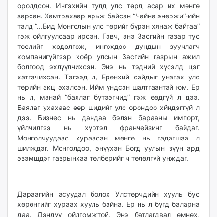
оролдсон. Ингэхийн тулд улс төрд асар их мөнгө
зарсан. Хамтрахаар ярьж байсан “Чайна энержи”-ийн
талд “...Бид Монголын улс төрийг бүрэн хянаж байгаа”
гэж ойлгуулсаар ирсэн. Гэвч, энэ Засгийн газар тус
төслийг хөдөлгөж, ингэхдээ дундын зуучлагч
компанигүйгээр хоёр улсын Засгийн газрын ажил
болгоод эхлүүлчихсэн. Энэ нь тэдний хүсэлд цэг
хатгачихсан. Тэгээд л, Ерөнхий сайдыг унагах улс
төрийн акц эхэлсэн. Ийм үндсэн шалтгаантай юм. Ер
нь л, манай “баялаг бүтээгчид” гэж өөдгүй л дээ.
Баялаг ухахаас өөр шидийг улс орондоо хйидэггүй л
дээ. Бизнес нь дандаа бэлэн барааны импорт,
үйлчилгээ нь хүртэл франчейзинг байдаг.
Монголчуудаас хураасан мөнгө нь гадагшаа л
шилждэг. Монголдоо, энүүхэн Богд уулын зүүн ард
эзэмшдэг газрынхаа төлбөрийг ч төлөлгүй унждаг.
Дараагийн асуудал болох Улстөрчдийн хууль бус
хөрөнгийг хураах хууль байна. Ер нь л бүгд баларна
даа. Дэндүү ойлгомжтой. Энэ батлагдвал өмнөх,