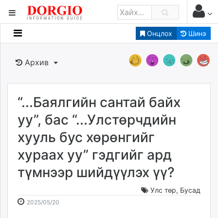
Онцлох
Шинэ
Мэдээллийн
Зар мэдээллийн
Архив
Банк санхүү
Бизнес ААН
Төрийн
“...Баялгийн сантай байх
Нийслэлийн
уу”, бас “...Улстөрчдийн
хууль бус хөрөнгийг
dorgio.mn
хураах уу” гэдгийг ард
Gogo.mn
caak.mn
түмнээр шийдүүлэх үү?
news.mn
zindaa.mn
Улс төр
,
Бусад
2025-
2026-
Baabar.mn
2025/05/20
05-
08-
tovch.mn