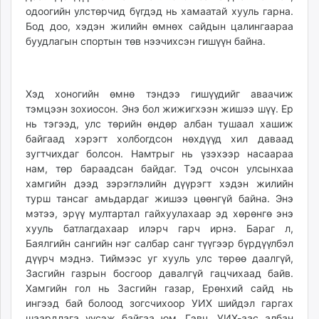
одоогийн улстөрчид бүгдэд нь хамаатай хууль гарна.
Бод доо, хэдэн жилийн өмнөх сайдын цалингаараа
буудлагын спортын төв нээчихсэн гишүүн байна.
Хэд хоногийн өмнө тэндээ гишүүдийг аваачиж
тэмцээн зохиосон. Энэ бол жижигхээн жишээ шүү. Ер
нь тэгээд, улс төрийн өндөр албан тушаал хашиж
байгаад хэрэгт холбогдсон нөхдүүд хил даваад
зугтчихдаг болсон. Намтрыг нь үзэхээр насаараа
нам, төр бараадсан байдаг. Тэд очсон улсынхаа
хамгийн дээд зэрэглэлийн дүүрэгт хэдэн жилийн
турш тансаг амьдардаг жишээ цөөнгүй байна. Энэ
мэтээ, эрүү мултартал гайхуулахаар эд хөрөнгө энэ
хууль батлагдахаар илэрч гарч ирнэ. Бараг л,
Баялгийн сангийн нэг салбар санг түүгээр бүрдүүлбэл
дүүрч мэднэ. Тиймээс уг хууль улс төрөө даалгүй,
Засгийн газрын босгоор давалгүй гацчихаад байв.
Хамгийн гол нь Засгийн газар, Ерөнхий сайд нь
ингээд бай болоод зогсчихоор УИХ шийдэл гаргах
шаардлага үүсэж байгаа юм. Гэвч, УИХ-аас албан