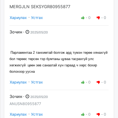
MERGJLN SEKSYGR80955877
·
Хариулах
Устгах
-
0
-
0
Зочин ·
2025/05/20
Парламентаа 2 танхимтай болгож ард түмэн төрөө хянахгүй
бол төрөөс төрсөн тэр бумтаны цуваа тасрахгүй улс
хөгжихгүй цөөн зөв санаатай хүн гараад ч хөрс бохир
болохоор уусна
·
Хариулах
Устгах
-
0
-
0
Зочин ·
2025/05/20
ANUSN80955877
·
Хариулах
Устгах
-
0
-
0