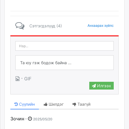
Сэтгэгдэлүүд (4)
Анхаарах зүйлс
·
GIF
Илгээх
Сүүлийн
Шилдэг
Таагүй
Зочин ·
2025/05/20