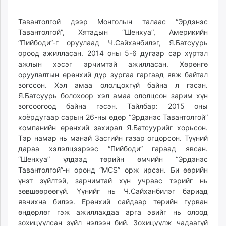
Тавантолгой дээр Монголын талаас “Эрдэнэс
Тавантолгой”, Хятадын “Шенхуа”, Америкийн
“Пийбоди”-г оруулаад Ч.Сайханбилэг, Я.Батсуурь
ороод ажилласан. 2014 оны 5-6 дугаар сар хүртэл
ажлын хэсэг эрчимтэй ажилласан. Хөрөнгө
оруулалтын ерөнхий дүр зургаа гаргаад явж байтал
зогссон. Хэл амаа ололцохгүй байна л гэсэн.
Я.Батсуурь болохоор хэл амаа ололцсон зарим хүн
зогсоогоод байна гэсэн. Тайлбар: 2015 оны
хоёрдугаар сарын 26-ны өдөр “Эрдэнэс Тавантолгой”
компанийн ерөнхий захирал Я.Батсуурийг хорьсон.
Тэр намар нь манай Засгийн газар огцорсон. Түүний
дараа хэлэлцээрээс “Пийбоди” гараад явсан.
“Шенхуа” үлдээд төрийн өмчийн “Эрдэнэс
Тавантолгой”-н оронд “MCS” орж ирсэн. Би өөрийн
үнэт зүйлтэй, зарчимтай хүн учраас тэрийг нь
зөвшөөрөөгүй. Үүнийг нь Ч.Сайханбилэг бариад
явчихна билээ. Ерөнхий сайдаар төрийн гурван
өндөрлөг гэж ажиллахдаа арга эвийг нь олоод
зохицуулсан зүйл нэлээн бий. Зохицуулж чадаагүй