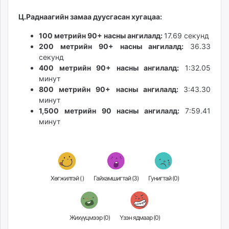
Ц.Раднаагийн замаа дуусгасан хугацаа:
100 метрийн 90+ насны ангилалд:
17.69 секунд
200
метрийн 90+ насны ангилалд:
36.33
секунд
400 метрийн 90+ насны ангилалд:
1:32.05
минут
800 метрийн 90+ насны ангилалд:
3:43.30
минут
1,500 метрийн 90 насны ангилалд:
7:59.41
минут
Хөгжилтэй (
)
Гайхамшигтай (
3
)
Гунигтай (
0
)
Жихүүцмээр (
0
)
Үзэн ядмаар (
0
)