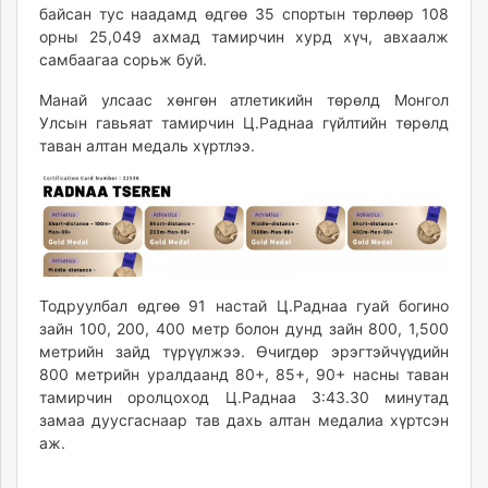
байсан тус наадамд өдгөө 35 спортын төрлөөр 108
unuudur.mn
орны 25,049 ахмад тамирчин хурд хүч, авхаалж
isee.mn
самбаагаа сорьж буй.
mglradio.com
Манай улсаас хөнгөн атлетикийн төрөлд Монгол
fact.mn
Улсын гавьяат тамирчин Ц.Раднаа гүйлтийн төрөлд
itoim.mn
таван алтан медаль хүртлээ.
tumen.mn
shuum.mn
times.mn
tvmongolia.mn
mass.mn
unegui.mn
Тодруулбал өдгөө 91 настай Ц.Раднаа гуай богино
assa.mn
зайн 100, 200, 400 метр болон дунд зайн 800, 1,500
toim.mn
метрийн зайд түрүүлжээ. Өчигдөр эрэгтэйчүүдийн
tac.mn
800 метрийн уралдаанд 80+, 85+, 90+ насны таван
тамирчин оролцоход Ц.Раднаа 3:43.30 минутад
paparazzi.mn
замаа дуусгаснаар тав дахь алтан медалиа хүртсэн
unread.today
аж.