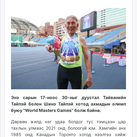
23
10
ikon.mn
12:40:24
18:18:19
mnb.mn
Livetv.mn
Eguur.mn
24tsag.mn
shuud.mn
eagle.mn
ergelt.mn
zarig.mn
today.mn
zuv.mn
mminfo.mn
ugluu.mn
Энэ сарын 17-ноос 30-ныг дуустал Тайванийн
Тайпэй болон Шинэ Тайпэй хотод ахмадын олимп
urlag.mn
буюу "World Masters Games" болж байна.
unen.mn
asu.mn
Дөрвөн жилд нэг удаа болдог тус тэмцээн цар
shudarga.mn
тахлын улмаас 2021 онд болоогүй юм. Хамгийн анх
1985 онд Канадын Торонто хотод нээлтээ хийж
shuurhai.mn