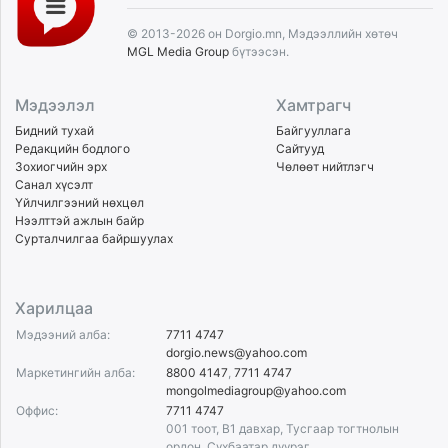
© 2013-2026 он Dorgio.mn, Мэдээллийн хөтөч
MGL Media Group
бүтээсэн.
Мэдээлэл
Хамтрагч
Бидний тухай
Байгууллага
Редакцийн бодлого
Сайтууд
Зохиогчийн эрх
Чөлөөт нийтлэгч
Санал хүсэлт
Үйлчилгээний нөхцөл
Нээлттэй ажлын байр
Сурталчилгаа байршуулах
Харилцаа
Мэдээний алба:
7711 4747
dorgio.news@yahoo.com
Маркетингийн алба:
8800 4147
,
7711 4747
mongolmediagroup@yahoo.com
Оффис:
7711 4747
001 тоот, B1 давхар, Тусгаар тогтнолын
ордон, Сүхбаатар дүүрэг