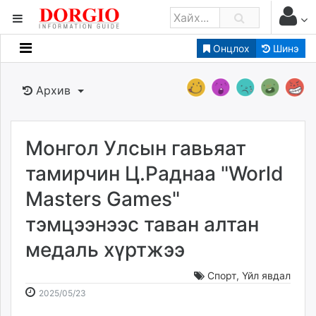
Онцлох
Шинэ
Мэдээллийн
Зар мэдээллийн
Архив
Банк санхүү
Бизнес ААН
Төрийн
Монгол Улсын гавьяат
Нийслэлийн
тамирчин Ц.Раднаа "World
Masters Games"
dorgio.mn
тэмцээнээс таван алтан
Gogo.mn
caak.mn
медаль хүртжээ
news.mn
zindaa.mn
Спорт
,
Үйл явдал
2025-
2026-
Baabar.mn
2025/05/23
05-
08-
tovch.mn