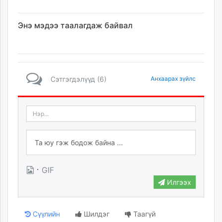
Энэ мэдээ таалагдаж байвал
Сэтгэгдэлүүд (6)
Анхаарах зүйлс
·
GIF
Илгээх
Сүүлийн
Шилдэг
Таагүй