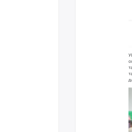
У
о
т
т
д