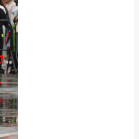
Цагдаагийн дэд хурандаа
Д.Будзаан: Хүүхдийн эсрэг
бэлгийн хүчирхийлэл үйлдвэл
бүх насаар нь хорих ял
оногдуулах хуулийн
зохицуулалттай
өчигдѳр
“Аяллын газрын зураг”-ийн
хэвлэмэл хувилбарыг Голомт
банкны салбараас үнэ
төлбөргүй авах боломжтой
өчигдѳр
ЕБС-ийн захирлын үүргийг түр
орлон гүйцэтгэгч
манаачтайгаа бүлэглэн
эзэмшлийнх нь дансаар заал,
зогсоолын төлбөр ₮121.5
саяыг авчээ
өчигдѳр