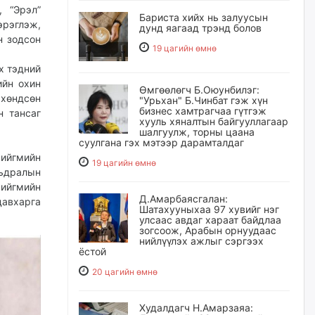
 “Эрэл”
Бариста хийх нь залуусын
эрэглэж,
дунд яагаад трэнд болов
н зодсон
19 цагийн өмнө
х тэдний
ийн охин
Өмгөөлөгч Б.Оюунбилэг:
хөндсөн
"Урьхан" Б.Чинбат гэж хүн
бизнес хамтрагчаа гүтгэж
н тансаг
хууль хяналтын байгууллагаар
шалгуулж, торны цаана
суулгана гэх мэтээр дарамталдаг
нийгмийн
19 цагийн өмнө
мьдралын
нийгмийн
Д.Амарбаясгалан:
давхарга
Шатахууныхаа 97 хувийг нэг
улсаас авдаг хараат байдлаа
зогсоож, Арабын орнуудаас
нийлүүлэх ажлыг сэргээх
ёстой
20 цагийн өмнө
Худалдагч Н.Амарзаяа: