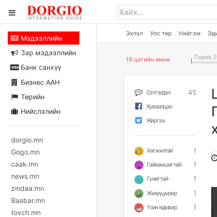
Эхлэл
Улс төр
Нийгэм
Эд
Мэдээллийн
Зар мэдээллийн
Пүрэв 2
16 цагийн өмнө
Банк санхүү
Бизнес ААН
45
Сэтгэгдэл
Төрийн
Хуваалцах
Нийслэлийн
Жиргээ
dorgio.mn
1
Хөгжилтэй
Gogo.mn
caak.mn
1
Гайхамшигтай
news.mn
1
Гунигтай
zindaa.mn
1
Жихүүцмээр
Baabar.mn
1
Үзэн ядмаар
tovch.mn