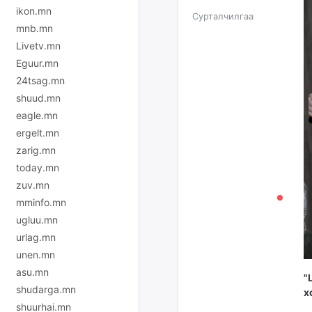
ikon.mn
Сурталчилгаа
mnb.mn
Livetv.mn
Eguur.mn
24tsag.mn
shuud.mn
eagle.mn
ergelt.mn
zarig.mn
today.mn
zuv.mn
mminfo.mn
ugluu.mn
urlag.mn
unen.mn
asu.mn
"
shudarga.mn
х
shuurhai.mn