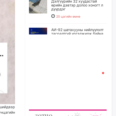
Дэлгүүрийн 32 хуудастай
өрийн дэвтэр долоо хоногт л
дүүрдэг
20 цагийн өмнө
АИ-92 шатахууны нийлүүлэлт
тасралтгүй үргэлжилж байна
20 цагийн өмнө
I ангийн цахим бүртгэл энэ
сарын 17-ноос эхэлнэ
21 цагийн өмнө
Үндсэн хууль зөрчсөн
Х.Булгантуяа, үндэсний эв
нэгдэлд харшилсан
М.Нарантуяа-Нара нарт хэзээ
хариуцлага тооцох вэ?
22 цагийн өмнө
 шийдвэр
унцагийн