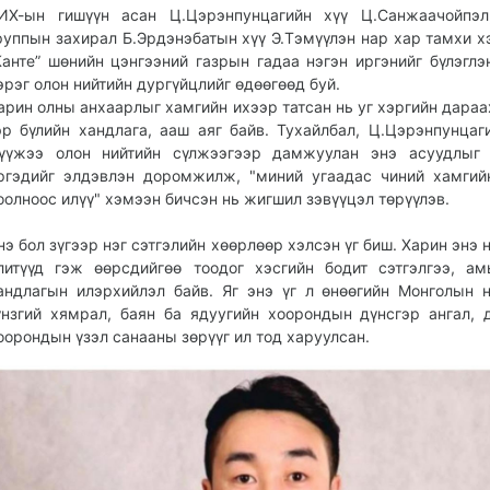
ИХ-ын гишүүн асан Ц.Цэрэнпунцагийн хүү Ц.Санжаачойпэл,
руппын захирал Б.Эрдэнэбатын хүү Э.Тэмүүлэн нар хар тамхи х
Канте” шөнийн цэнгээний газрын гадаа нэгэн иргэнийг бүлэглэ
эрэг олон нийтийн дургүйцлийг өдөөгөөд буй.
арин олны анхаарлыг хамгийн ихээр татсан нь уг хэргийн дараа
эр бүлийн хандлага, ааш аяг байв. Тухайлбал, Ц.Цэрэнпунцаг
үүжээ олон нийтийн сүлжээгээр дамжуулан энэ асуудлыг 
ргэдийг элдэвлэн доромжилж, "миний угаадас чиний хамгий
оолноос илүү" хэмээн бичсэн нь жигшил зэвүүцэл төрүүлэв.
нэ бол зүгээр нэг сэтгэлийн хөөрлөөр хэлсэн үг биш. Харин энэ 
литүүд гэж өөрсдийгөө тоодог хэсгийн бодит сэтгэлгээ, а
андлагын илэрхийлэл байв. Яг энэ үг л өнөөгийн Монголын 
үнзгий хямрал, баян ба ядуугийн хоорондын дүнсгэр ангал, 
оорондын үзэл санааны зөрүүг ил тод харуулсан.