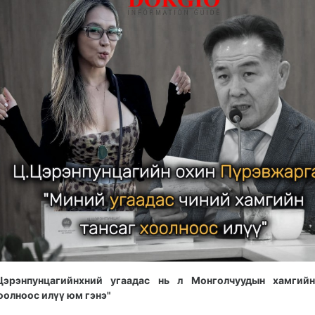
Цэрэнпунцагийнхний угаадас нь л Монголчуудын хамгийн
оолноос илүү юм гэнэ"