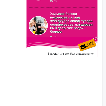
59
ХЗДХ-ын сайд С.Амарсайхан:
Авлигаар авсан хөрөнгийг
Хадмаас болоод
хурааж, нийгмийн сайн
нөхрөөсөө салаад
сайхны хөгжилд зориулах
хүүхдүүдээ аваад тусдаа
бөгөөд үүнийг хэд хэдэн эрх
өөрийнхөөрөө амьдарсан
бүхий байгууллагаас санал авна
нь ч дээр гэж бодох
боллоо
өчигдѳр
91
Шатахууныг олдож байгаа
газраас нь л авч байна. Үнэ
тарифаас илүү хангамж дээр
Захидал илгээх бол энд дарна уу !
анхаарч байна
өчигдѳр
Ц.Будханд: Дүүгээ гараад
ирнэ гэж итгэж хүлээсээр
долоон сарын хугацаа
өнгөрлөө
өчигдѳр
Барилгын салбарын 100