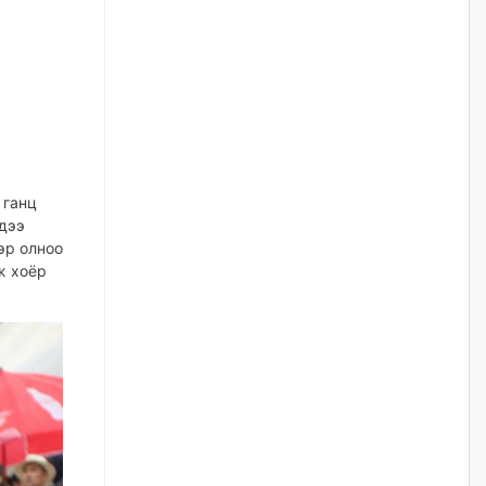
жилийн ойд зориулсан
наадмыг хойшлуулав
өчигдѳр
Монгол Улсад 162 вагон - 9720
тонн АИ-92 орж иржээ
өчигдѳр
 ганц
Jade Gas: 1.1 тэрбум австрали
дээ
долларын санхүүжилтийн
эр олноо
эцсийн гэрээг есдүгээр сард
байгуулбал Тавантолгойн
ж хоёр
метан хийн үйлдвэрлэлийн
өрөмдлөгийг 2027 онд эхлүүлнэ
өчигдѳр
Ханын материалд эхний
ээлжийн 6 блок орон сууцны
барилга угсралтын ажил
үргэлжилж байна
өчигдѳр