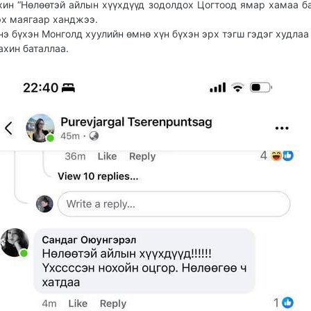
хин “Нөлөөтэй айлын хүүхдүүд зодолдох Цогтоод ямар хамаа ба
эх маягаар ханджээ.
нэ бүхэн Монголд хуулийн өмнө хүн бүхэн эрх тэгш гэдэг худлаа
ахин баталлаа.