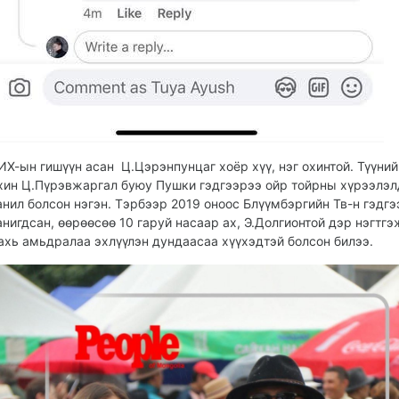
ИХ-ын гишүүн асан Ц.Цэрэнпунцаг хоёр хүү, нэг охинтой. Түүний
хин Ц.Пүрэвжаргал буюу Пушки гэдгээрээ ойр тойрны хүрээлэл
анил болсон нэгэн. Тэрбээр 2019 оноос Блүүмбэргийн Тв-н гэдгэ
анигдсан, өөрөөсөө 10 гаруй насаар ах, Э.Долгионтой дэр нэгтгэ
ахь амьдралаа эхлүүлэн дундаасаа хүүхэдтэй болсон билээ.