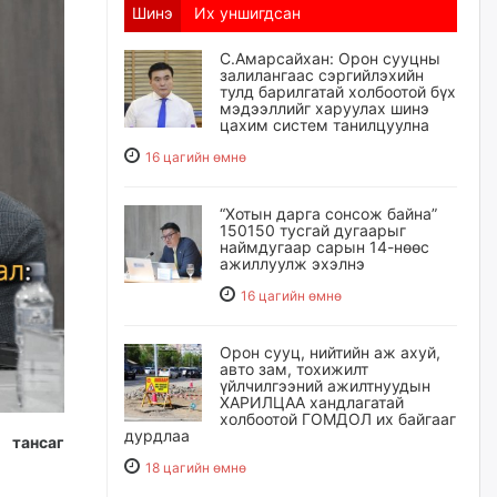
Шинэ
Их уншигдсан
С.Амарсайхан: Орон сууцны
залилангаас сэргийлэхийн
тулд барилгатай холбоотой бүх
мэдээллийг харуулах шинэ
цахим систем танилцуулна
16 цагийн өмнө
“Хотын дарга сонсож байна”
150150 тусгай дугаарыг
наймдугаар сарын 14-нөөс
ажиллуулж эхэлнэ
16 цагийн өмнө
Орон сууц, нийтийн аж ахуй,
авто зам, тохижилт
үйлчилгээний ажилтнуудын
ХАРИЛЦАА хандлагатай
холбоотой ГОМДОЛ их байгааг
дурдлаа
 тансаг
18 цагийн өмнө