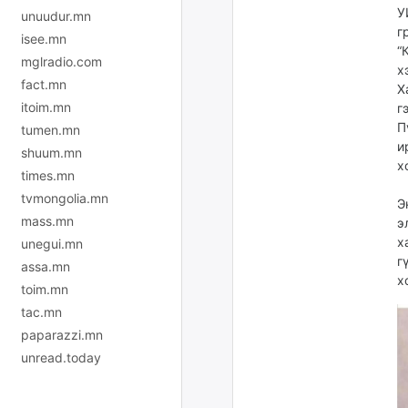
У
unuudur.mn
г
isee.mn
“
mglradio.com
х
fact.mn
Х
itoim.mn
г
П
tumen.mn
и
shuum.mn
х
times.mn
tvmongolia.mn
Э
mass.mn
э
х
unegui.mn
г
assa.mn
х
toim.mn
tac.mn
paparazzi.mn
unread.today