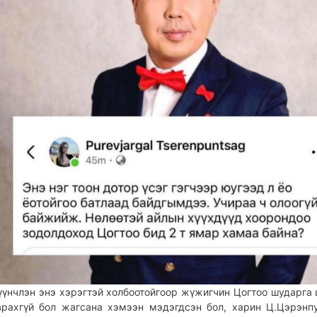
үүнчлэн энэ хэрэгтэй холбоотойгоор жүжигчин Цогтоо шударга
арахгүй бол жагсана хэмээн мэдэгдсэн бол, харин Ц.Цэрэнп