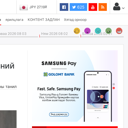
625
JPY 27.19₮
CHF 3,824.26₮
э
ярилцлага
КОНТЕНТ ЗАДЛАН
Хятад орноор
ваа 2026 08 03
Ням 2026 08 02
Бямба 2026 08 01
иний
ны танил