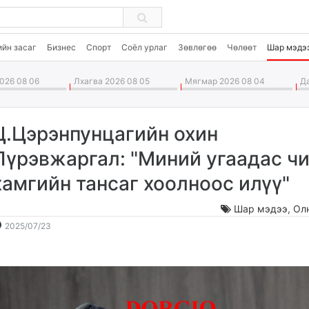
ийн засаг
Бизнес
Спорт
Соёл урлаг
Зөвлөгөө
Чөлөөт
Шар мэдэ
026 08 06
Лхагва 2026 08 05
Мягмар 2026 08 04
Да
Ц.Цэрэнпунцагийн охин
Пүрэвжаргал: "Миний угаадас ч
хамгийн тансаг хоолноос илүү"
Шар мэдээ
,
Ол
2025-
2026-
2025/07/23
07-
08-
23
07
12:45:59
08:51:43