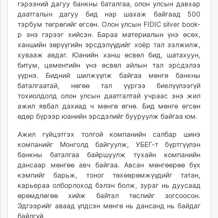
гэрээний дагуу банкны баталгаа, олон улсын давхар
unuudur.mn
даатгалын дагуу бид нар шахаж байгаад 500
isee.mn
тэрбум төгрөгийг өгсөн. Олон улсын FIDIC silver book-
mglradio.com
р энэ гэрээг хийсэн. Бараа материалын үнэ өсөх,
ханшийн зөрүүгийн эрсдэлүүдийг хоёр тал ээлжилж,
fact.mn
хувааж авдаг. Юанийн ханш өсвөл бид, шатахуун,
itoim.mn
битум, цементийн үнэ өсвөл айлын тал эрсдэлээ
tumen.mn
үүрнэ. Бидний шилжүүлж байгаа мөнгө банкны
shuum.mn
баталгаатай, нөгөө тал үүргээ биелүүлээгүй
times.mn
тохиолдолд олон улсын даатгалтай учраас энэ жил
tvmongolia.mn
ажил явбал дахиад ч мөнгө өгнө. Бид мөнгө өгсөн
өдөр бүрээр юанийн эрсдэлийг бууруулж байгаа юм.
mass.mn
unegui.mn
Ажил гүйцэтгэх толгой компанийн салбар шинэ
assa.mn
компанийг Монголд байгуулж, УБЕГ-т бүртгүүлэн
toim.mn
банкны баталгаа байршуулж тухайн компанийн
дансаар мөнгөө авч байгаа. Авсан мөнгөөрөө бүх
tac.mn
кэмпийг барьж, тоног төхөөрөмжүүдийг татан,
paparazzi.mn
карьераа олборлоход бэлэн болж, зураг нь дуусаад
unread.today
өрөмдлөгөө хийж байтал төслийг зогсоосон.
Эдгээрийг аваад үлдсэн мөнгө нь дансанд нь байдаг
байлгүй.