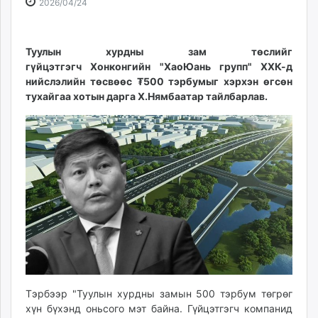
2026-
2026-
2026/04/24
ikon.mn
04-
08-
mnb.mn
24
08
Livetv.mn
10:46:15
02:56:40
Туулын хурдны зам төслийг
Eguur.mn
гүйцэтгэгч Хонконгийн "ХаоЮань групп" ХХК-д
нийслэлийн төсвөөс ₮500 тэрбумыг хэрхэн өгсөн
24tsag.mn
тухайгаа хотын дарга Х.Нямбаатар тайлбарлав.
shuud.mn
eagle.mn
ergelt.mn
zarig.mn
today.mn
zuv.mn
mminfo.mn
ugluu.mn
urlag.mn
unen.mn
asu.mn
Тэрбээр "Туулын хурдны замын 500 тэрбум төгрөг
shudarga.mn
хүн бүхэнд оньсого мэт байна. Гүйцэтгэгч компанид
shuurhai.mn