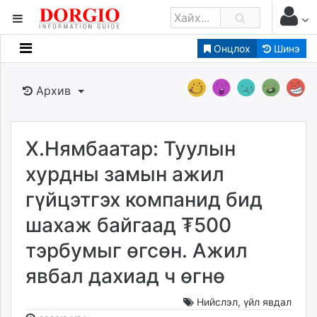
Онцлох
Шинэ
Мэдээллийн
Зар мэдээллийн
Архив
Банк санхүү
Бизнес ААН
Төрийн
Х.Нямбаатар: Туулын
Нийслэлийн
хурдны замын ажил
гүйцэтгэх компанид бид
dorgio.mn
шахаж байгаад ₮500
Gogo.mn
caak.mn
тэрбумыг өгсөн. Ажил
news.mn
явбал дахиад ч өгнө
zindaa.mn
Baabar.mn
Нийслэл
,
үйл явдал
tovch.mn