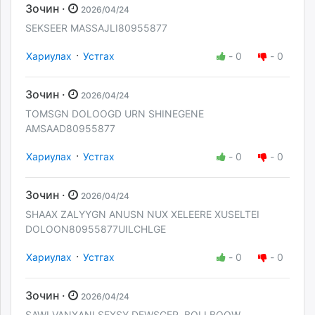
Зочин ·
2026/04/24
SEKSEER MASSAJLI80955877
·
Хариулах
Устгах
-
0
-
0
Зочин ·
2026/04/24
TOMSGN DOLOOGD URN SHINEGENE
AMSAAD80955877
·
Хариулах
Устгах
-
0
-
0
Зочин ·
2026/04/24
SHAAX ZALYYGN ANUSN NUX XELEERE XUSELTEI
DOLOON80955877UILCHLGE
·
Хариулах
Устгах
-
0
-
0
Зочин ·
2026/04/24
SAWI VANXANI SEXSY DEWSGER BOLI BOOW