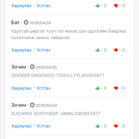
·
Хариулах
Устгах
-
0
-
0
Бат ·
2026/04/29
Удахгүй ширгэх туул гол яахав дээ одоогийн байдлаа
чухалчилж замаа тавиачээ
·
Хариулах
Устгах
-
0
-
0
Зочин ·
2026/04/25
SEXSEER ONGONOO TSOOLLYYLI80955877
·
Хариулах
Устгах
-
0
-
0
Зочин ·
2026/04/24
XUCHINDI SEXSYGEER VAWALDI80955877
·
Хариулах
Устгах
-
0
-
0