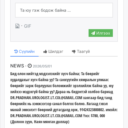
·
GIF
Илгээх
Сүүлийн
Шилдэг
Таагүй
NEWS ·
2026/05/01
Бид олон нийтэд мэдээлэхийг хүсч байна; Та бөөрийг
худалдахыг хүсч байна уу? Та санхүүгийн хямралын улмаас
бөөрийг зарж борлуулах боломжийг эрэлхийлж байна уу, юу
хийхээ мэдэхгүй байна уу? Дараа нь бидэнтэй холбоо бариад
DR.PRADHAN.UROLOGIST.LT.COL@GMAIL.COM
хаягаар бид танд
бөөрнийх нь хэмжээгээр санал болгох болно. Яагаад гэвэл
манай эмнэлэгт бөөрний дутагдалд орж, 91424323800802. имэйл:
DR.PRADHAN.UROLOGIST.LT.COL@GMAIL.COM
Yнэ: $780, 000
(Долоон зуун, Наян мянган доллар)