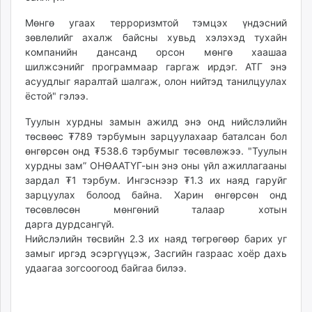
Мөнгө угаах терроризмтой тэмцэх үндэсний
зөвлөлийг ахалж байсны хувьд хэлэхэд тухайн
компанийн дансанд орсон мөнгө хаашаа
шилжсэнийг программаар гаргаж ирдэг. АТГ энэ
асуудлыг яаралтай шалгаж, олон нийтэд танилцуулах
ёстой" гэлээ.
Туулын хурдны замын ажилд энэ онд нийслэлийн
төсвөөс ₮789 тэрбумын зарцуулахаар баталсан бол
өнгөрсөн онд ₮538.6 тэрбумыг
төсөвлөжээ. "Туулын
хурдны зам” ОНӨААТҮГ-ын энэ оны үйл ажиллагааны
зардал ₮1 тэрбум. Ингэснээр ₮1.3 их наяд гаруйг
зарцуулах болоод байна. Харин өнгөрсөн онд
төсөвлөсөн мөнгөний талаар хотын
дарга дурдсангүй.
Нийслэлийн төсвийн 2.3 их наяд төгрөгөөр барих уг
замыг иргэд эсэргүүцэж, Засгийн газраас хоёр дахь
удаагаа зогсоогоод байгаа билээ.