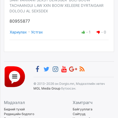
TACHAANGUI LAW XXN BOOW XELEERE DYRTAIGAAR
DOLOOJ AL SEXSDEX
80955877
·
Хариулах
Устгах
-
1
-
0
© 2013-2026 он Dorgio.mn, Мэдээллийн хөтөч
MGL Media Group
бүтээсэн.
Мэдээлэл
Хамтрагч
Бидний тухай
Байгууллага
Редакцийн бодлого
Сайтууд