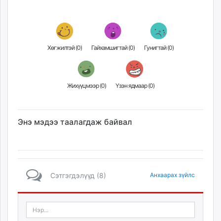
Хөгжилтэй (
0
)
Гайхамшигтай (
0
)
Гунигтай (
0
)
Жихүүцмээр (
0
)
Үзэн ядмаар (
0
)
Энэ мэдээ таалагдаж байвал
Сэтгэгдэлүүд (8)
Анхаарах зүйлс