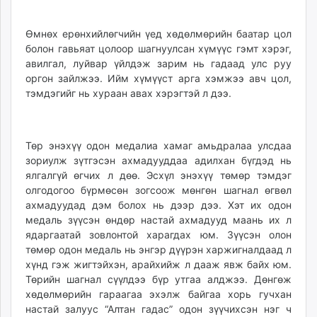
Өмнөх ерөнхийлөгчийн үед хөдөлмөрийн баатар цол
болон гавьяат цолоор шагнуулсан хүмүүс гэмт хэрэг,
авилгал, луйвар үйлдэж зарим нь гадаад улс руу
оргон зайлжээ. Ийм хүмүүст арга хэмжээ авч цол,
тэмдэгийг нь хураан авах хэрэгтэй л дээ.
Төр энэхүү одон медалиа хамаг амьдралаа улсдаа
зориулж зүтгэсэн ахмадууддаа адилхан бүгдэд нь
ялгалгүй өгчих л дөө. Эсхүл энэхүү төмөр тэмдэг
олгодогоо бүрмөсөн зогсоож мөнгөн шагнал өгвөл
ахмадуудад дэм болох нь дээр дээ. Хэт их одон
медаль зүүсэн өндөр настай ахмадууд маань их л
ядаргаатай зовлонтой харагдах юм. Зүүсэн олон
төмөр одон медаль нь энгэр дүүрэн харжигналдаад л
хүнд гэж жигтэйхэн, арайхийж л дааж явж байх юм.
Төрийн шагнал сүүлдээ бүр утгаа алджээ. Дөнгөж
хөдөлмөрийн гараагаа эхэлж байгаа хорь гучхан
настай залуус “Алтан гадас” одон зүүчихсэн нэг ч