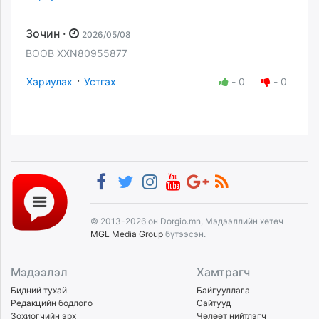
Зочин ·
2026/05/08
BOOB XXN80955877
·
Хариулах
Устгах
-
0
-
0
© 2013-2026 он Dorgio.mn, Мэдээллийн хөтөч
MGL Media Group
бүтээсэн.
Мэдээлэл
Хамтрагч
Бидний тухай
Байгууллага
Редакцийн бодлого
Сайтууд
Зохиогчийн эрх
Чөлөөт нийтлэгч