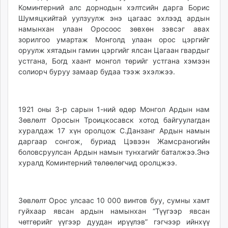
Коминтерний алс дорнодын хэлтсийн дарга Борис
Шумяцкийтай уулзуулж энэ цагаас эхлээд ардын
намынхан улаан Оросоос зөвхөн зэвсэг авах
зорилгоо умартаж Монголд улаан орос цэргийг
оруулж хятадын гамин цэргийг ялсан Цагаан гвардыг
устгана, Богд хаант монгол төрийг устгана хэмээн
солиорч буруу замаар будаа тээж эхэлжээ.
1921 оны 3-р сарын 1-ний өдөр Монгол Ардын нам
Зөвлөлт Оросын Троицкосавск хотод байгуулагдан
хуралдаж 17 хүн оролцож С.Данзанг Ардын намын
даргаар сонгож, буриад Цэвээн Жамсраногийн
боловсруулсан Ардын намын тунхагийг баталжээ.Энэ
хуралд Коминтерний төлөөлөгчид оролцжээ.
Зөвлөлт Орос улсаас 10 000 винтов буу, сумны хамт
гуйхаар явсан ардын намынхан “Түүгээр явсан
чөтгөрийг үүгээр дуудан ирүүлэв” гэгчээр ийнхүү