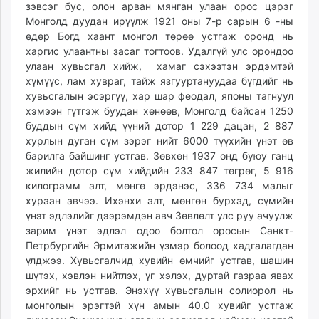
зэвсэг бус, олон арван мянган улаан орос цэрэг
Монголд дуудан ирүүлж 1921 оны 7-р сарын 6 -ны
өдөр Богд хаант монгол төрөө устгаж оронд нь
харгис улаантны засаг тогтоов. Удалгүй улс орондоо
улаан хувьсгал хийж, хамаг сэхээтэн эрдэмтэй
хүмүүс, лам хувраг, тайж язгууртануудаа бүгдийг нь
хувьсгалын эсэргүү, хар шар феодал, японы тагнуул
хэмээн гүтгэж буудан хөнөөв, Монголд байсан 1250
буддын сүм хийд үүний дотор 1 229 дацан, 2 887
хурлын дуган сүм зэрэг нийт 6000 түүхийн үнэт өв
барилга байшинг устгав. Зөвхөн 1937 онд буюу ганц
жилийн дотор сүм хийдийн 233 847 төгрөг, 5 916
килограмм алт, мөнгө эрдэнэс, 336 734 малыг
хураан авчээ. Ихэнхи алт, мөнгөн бурхад, сүмийн
үнэт эдлэлийг дээрэмдэн авч Зөвлөлт улс руу ачуулж
зарим үнэт эдлэл одоо болтол оросын Санкт-
Петрбургийн Эрмитажийн үзмэр болоод хадгалагдан
үлджээ. Хувьсгалчид хувийн өмчийг устгав, шашин
шүтэх, хэвлэн нийтлэх, үг хэлэх, дуртай газраа явах
эрхийг нь устгав. Энэхүү хувьсгалын солиорол нь
монголын эрэгтэй хүн амын 40.0 хувийг устгаж