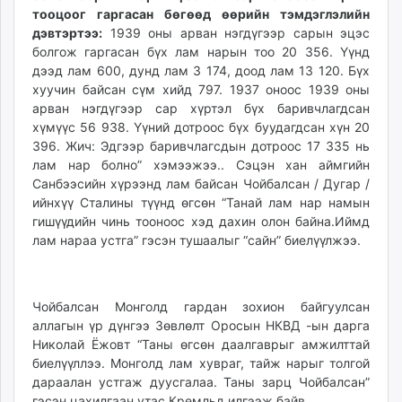
тооцоог гаргасан бөгөөд өөрийн тэмдэглэлийн
дэвтэртээ:
1939 оны арван нэгдүгээр сарын эцэс
болгож гаргасан бүх лам нарын тоо 20 356. Үүнд
дээд лам 600, дунд лам 3 174, доод лам 13 120. Бүх
хуучин байсан сүм хийд 797. 1937 оноос 1939 оны
арван нэгдүгээр сар хүртэл бүх баривчлагдсан
хүмүүс 56 938. Үүний дотроос бүх буудагдсан хүн 20
396. Жич: Эдгээр баривчлагсдын дотроос 17 335 нь
лам нар болно” хэмээжээ.. Сэцэн хан аймгийн
Санбээсийн хүрээнд лам байсан Чойбалсан / Дугар /
ийнхүү Сталины түүнд өгсөн “Танай лам нар намын
гишүүдийн чинь тооноос хэд дахин олон байна.Иймд
лам нараа устга” гэсэн тушаалыг “сайн” биелүүлжээ.
Чойбалсан Монголд гардан зохион байгуулсан
аллагын үр дүнгээ Зөвлөлт Оросын НКВД -ын дарга
Николай Ёжовт “Таны өгсөн даалгаврыг амжилттай
биелүүллээ. Монголд лам хувраг, тайж нарыг толгой
дараалан устгаж дуусгалаа. Таны зарц Чойбалсан”
гэсэн цахилгаан утас Кремльд илгээж байв.