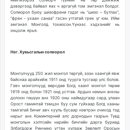
unuudur.mn
дэвэргээд байвал яах ч аргагүй том эмгэнэл болдог.
Солиорол буюу шизофрени гэдэг нь “шизо – бутлах”,
isee.mn
“френ - ухаан санаа” гэсэн утгатай грек үг юм. Ийм
mglradio.com
эмгэнэл Монголд тохиосон.Үүнээс хэдхэнийг нь
fact.mn
онцолж ярья.
itoim.mn
tumen.mn
shuum.mn
Нэг. Хувьсгалын солиорол
times.mn
tvmongolia.mn
mass.mn
Монголчууд 250 жил монгол төргүй, эзэн хаангүй явж
unegui.mn
байснаа арайхийж 1911 онд туурга тусгаар улс болов.
assa.mn
Гэвч монголчууд өөрсдөө Богд хаант монгол төрөө
1919 онд болон 1921 онд устгав. Ардын намын анхны
toim.mn
долоон гишүүн анх 1920 оны наймдугаар сард улаан
tac.mn
Орост гаминтай тэмцэх буу сум гуйхаар Богд хааны
paparazzi.mn
тамгатай бичиг авч хууль бусаар нэвтрэн очиход тэд
unread.today
нарыг анх Коминтерний алс дорнодын газрын Түвд
монголын хэлтсийн нарийн бичгийн дарга буриад
Элбэгдорж Ринчино угтан уулзаж Зөвлөлт Оросын