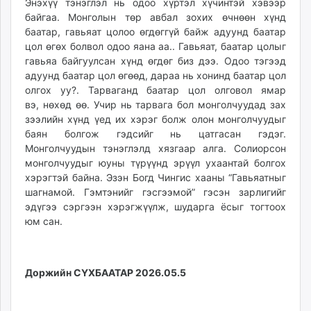
Энэхүү тэнэглэл нь одоо хүртэл хүчинтэй хэвээр
байгаа. Монголын төр авбал зохих өчнөөн хүнд
баатар, гавьяат цолоо өгдөггүй байж адуунд баатар
цол өгөх болвол одоо яана аа.. Гавьяат, баатар цолыг
гавьяа байгуулсан хүнд өгдөг биз дээ. Одоо тэгээд
адуунд баатар цол өгөөд, дараа нь хонинд баатар цол
олгох уу?. Тарваганд баатар цол олговол ямар
вэ, нөхөд өө. Учир нь тарвага бол монголчуудад зах
зээлийн хүнд үед их хэрэг болж олон монголчуудыг
баян болгож гэдсийг нь цатгасан гэдэг.
Монголчуудын тэнэглэлд хязгаар алга. Солиорсон
монголчуудыг юуны түрүүнд эрүүл ухаантай болгох
хэрэгтэй байна. Эзэн Богд Чингис хааны “Гавьяатныг
шагнамой. Гэмтэнийг гэсгээмой” гэсэн зарлигийг
эдүгээ сэргээн хэрэгжүүлж, шударга ёсыг тогтоох
юм сан.
Доржийн СҮХБААТАР 2026.05.5