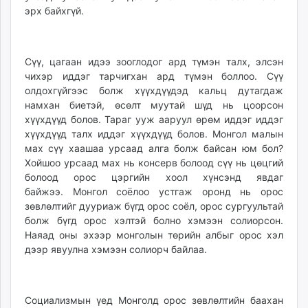
эрх байхгүй.
Сүү, цагаан идээ зооглодог ард түмэн талх, элсэн
чихэр иддэг тарчигхан ард түмэн боллоо. Сүү
олдохгүйгээс болж хүүхдүүдэд кальц дутагдаж
намхан биетэй, өсөлт муутай шүд нь цоорсон
хүүхдүүд болов. Тараг ууж ааруул өрөм иддэг иддэг
хүүхдүүд талх иддэг хүүхдүүд болов. Монгол малын
мах сүү хаашаа урсаад алга болж байсан юм бол?
Хойшоо урсаад мах нь консерв болоод сүү нь цөцгий
болоод орос цэргийн хоол хүнсэнд явдаг
байжээ. Монгол соёлоо устгаж оронд нь орос
зөвлөлтийг дууриаж бүгд орос соёл, орос сургуультай
болж бүгд орос хэлтэй болно хэмээн солиорсон.
Наяад оны эхээр монголын төрийн албыг орос хэл
дээр явуулна хэмээн солиорч байлаа.
Социализмын үед Монголд орос зөвлөлтийн баахан