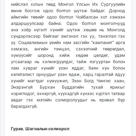
нийслэл хотын төвд Монгол Улсын Их Сургуулийн
өмнө босгож одоо болтол шүтэж байдаг. Дорнод
аймгийн төвийг одоо болтол Чойбалсан хот хэмээн
алдаршуулсаар байна. Одоо болтол монголчууд
энэ хоёр нүгэлт хүнийг шүтэж хөшөө нь Монголд
сүндэрлэсээр байгааг эмгэнэл гэх уу, тэнэглэл гэх
үү. Социализмын үеийн нам засгийн “кампанит” арга
хэмжээ, ангийн тэмцэл, сэхээтний төөрөгдөл,
хүмүүсийг шоронд хийж хөдөө цөлдөг, удам
угсаагаар нь хэлмэгдүүлдэг, тайж язгууртан болон
лам хувраг хүнийг үзэн яддаг, баян хүн болон
капиталист орнуудыг үзэн ядаж, харц гаралтай ядуу
хүнийг магтдаг хүмүүжил, Эзэн Богд Чингис хаан,
Энэрэнгүй Бурхан Буддагийн тухай ярихыг
хориглодог, эхнэргүй, хүүхэдгүй хүнээс хүртэл татвар
авдаг гэх мэтийн солиоролуудыг нь яривал бүр
барагдахгүй.
Гурав. Шагналын солиорол