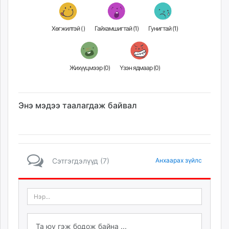
Хөгжилтэй (
)
Гайхамшигтай (
1
)
Гунигтай (
1
)
Жихүүцмээр (
0
)
Үзэн ядмаар (
0
)
Энэ мэдээ таалагдаж байвал
Сэтгэгдэлүүд (7)
Анхаарах зүйлс