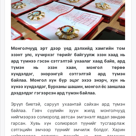
ikon.mn
mnb.mn
Livetv.mn
Eguur.mn
24tsag.mn
shuud.mn
Монголчууд эрт дээр үед дэлхийд хамгийн том
eagle.mn
эзэнт улс, хүчирхэг төрийг байгуулж эзэн хаад нь
ergelt.mn
ард түмнээ гэсэн сэтгэлтэй ухаалаг хаад байв, ард
zarig.mn
түмэн нь эзэн хаан, монгол төрөө
today.mn
хүндэлдэг, энэрэнгүй сэтгэлтэй ард түмэн
байлаа. Монгол хүн бүр эцэг эхээ энэрч, хүн нь
zuv.mn
хүнээ хүндэлдэг, Бурханы шашин, монгол ёс заншлаа
mminfo.mn
дээдэлдэг гэгээрсэн ард түмэн байлаа.
ugluu.mn
urlag.mn
Эрүүл биетэй, саруул ухаантай сайхан ард түмэн
байлаа. Гэвч сүүлийн зуун жилд монголчууд
unen.mn
нийгмээрээ солиоролд автсан эмгэнэлт явдал зөндөө
asu.mn
гарсан. Хувь хүн солиорвол түүнийг тусгаарлаж
shudarga.mn
сэтгэцийн эмчээр түүнийг эмчилж болдог. Харин
shuurhai.mn
нийгмээрээ солиорч түүнийг нь төр дэмжиж