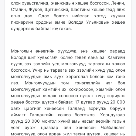
олон хувьсгалчид, жанжидын хөшөө босгосон. Ленин,
Сталин, Жуков, Щетинский, Шастины хөшөө гээд явж
өгнө дөө. Одоо болтол нийслэл хотод хуучин
пионерийн ордоны өмнө Володя Ульяновын хөшөө
сүндэрлэж байгааг юү гэхэв.
Монголын өнөөгийн хүүхдүүд энэ хөшөөг хараад
Володя шиг хувьсгалч болно гэвэл яана аа. Хамгийн
сүүлд зах зээлийн үед монголчууд тарваганы хөшөө
босгосон. Учир нь тарвага зах зээлийн хүнд үед олон
монголчуудын амь зуух хэрэгслэл болсон юм гэнэ
лээ. Монголчуудын том тэнэглэлийн нэг бол
монголчуудыг хамгийн их хохироосон, хамгийн олон
монголчуудыг хядаж хөнөөсөн нүгэлт хүнд зориулж
хөшөө босгож шүтсэн байдаг. 17 дугаар зуунд 20 000
халх цэргийг хөнөөсөн Галданд зориулж баруун
аймагт Галдангийн хөшөө босгожээ. Хорьдугаар
зуунд 20 000 монгол хүний амь насыг өөрийн гарын
үсэг зурж цаазаар авч хөнөөсөн Чойбалсанг
монголчууд олон арван жил тахин шүтэж, хөшөөг нь