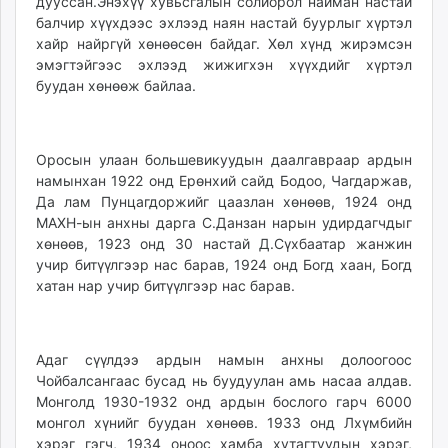
дууссан.Энэхүү хувьсгалын солиорол найман настай
балчир хүүхдээс эхлээд наян настай буурлыг хүртэл
хайр найргүй хөнөөсөн байдаг. Хөл хүнд жирэмсэн
эмэгтэйгээс эхлээд жижигхэн хүүхдийг хүртэл
буудан хөнөөж байлаа.
Оросын улаан большевикуудын даалгавраар ардын
намынхан 1922 онд Ерөнхий сайд Бодоо, Чагдаржав,
Да лам Пунцагдоржийг цаазлан хөнөөв, 1924 онд
МАХН-ын анхны дарга С.Данзан нарын удирдагчдыг
хөнөөв, 1923 онд 30 настай Д.Сүхбаатар жанжин
учир битүүлгээр нас барав, 1924 онд Богд хаан, Богд
хатан нар учир битүүлгээр нас барав.
Адаг сүүлдээ ардын намын анхны долоогоос
Чойбалсангаас бусад нь буудуулан амь насаа алдав.
Монголд 1930-1932 онд ардын бослого гарч 6000
монгол хүнийг буудан хөнөөв. 1933 онд Лхүмбийн
хэрэг гэгч, 1934 оноос хамба хутагтуудын хэрэг,