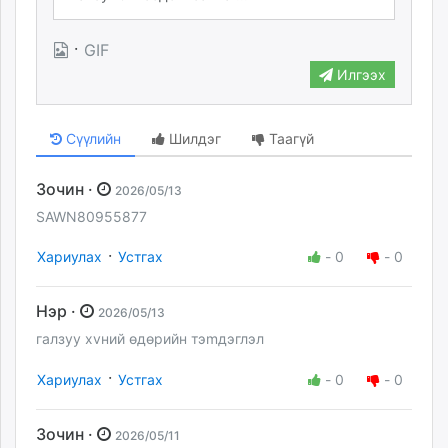
·
GIF
Илгээх
Сүүлийн
Шилдэг
Таагүй
Зочин ·
2026/05/13
SAWN80955877
·
Хариулах
Устгах
-
0
-
0
Hэp ·
2026/05/13
гaлзуу xvний өдөpийн тэmдэглэл
·
Хариулах
Устгах
-
0
-
0
Зочин ·
2026/05/11