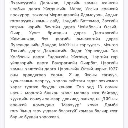
Лхамхүүгийн Дарьжав, Цэргийн яамны жанжин
штабын дарга Жигдэнгийн Малж, Улсын ерөнхий
прокурор, зохиолч Мөрдэндэвийн Ядамсүрэн, Ардыг
гэгээрүүлэх яамны сайд Цэндийн Баттөмөр, Засгийн
газрын нарийн бичгийн дарга Чоймболын Өлзий-
Очир, Хуягт бригадын дарга Даржаагийн
Жамъянжав, бүх цэргийн эмнэлэгийн дарга
Лувсандашийн Дэндэв, МАХН-ын тэргүүлэгч, Монгол
Тээхийн дарга Дамдингийн Яндаг, Хоршоодын Төв
Холбооны дарга Ёндонгийн Жигжид, Цэргийн гар
үйлдвэрийн дарга Банзрагчийн Очирбат, Цэргийн
яамны хэлтсийн дарга Цэрэнгийн Өлзий нарыг 1937
оны аравдугаар сарын 21-нд Японы тагнуул,
хувьсгалын эсэргүү, хорлон сүйтгэгч гэдэг зохиомол
хэрэг тулгаж буудан хөнөөв. Тэр үед 13 орчим
насны морьтой бяцхан жаал малдаа явж байгаад
хүүхдийн сониуч зангаар давхиад очиход нь ДЯЯ-ны
ерөнхий комендант “Маахуур” хочит Дамба
гэгч “Амьд гэрч үлдээж болохгүй” хэмээн балчир хүүг
барьж буудан хороожээ.