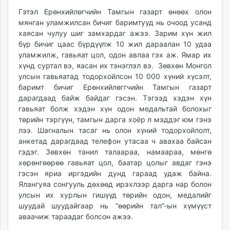
Гэтэл Ерөнхийлөгчийн Тамгын газарт өнөөх олон
мянган уламжилсан бичиг баримтууд нь очоод усанд
хаясан чулуу шиг замхардаг ажээ. Зарим хүн жил
бүр бичиг цаас бүрдүүлж 10 жил дараалан 10 удаа
уламжилж, гавьяат цол, одон авлаа гэх аж. Ямар их
хүнд суртал вэ, яасан их тэнэглэл вэ. Зөвхөн Монгол
улсын гавьяатад тодорхойлсон 10 000 хүний хүсэлт,
баримт бичиг Ерөнхийлөггчийн Тамгын газарт
дарагдаад байж байдаг гэсэн. Тэгээд хэдэн хүн
гавьяат болж хэдэн хүн одон медальтай болохыг
төрийн тэргүүн, тамгын дарга хоёр л мэддэг юм гэнэ
лээ. Шагналын тасаг нь олон хүний тодорхойлолт,
анкетад дарагдаад телефон утасаа ч авахаа байсан
гэдэг. Зөвхөн танил талаараа, намаараа, мөнгө
хөрөнгөөрөө гавьяат цол, баатар цолыг авдаг гэнэ
гэсэн яриа иргэдийн дунд гараад удаж байна.
Ялангуяа сонгууль дөхөөд ирэхлээр дарга нар болон
улсын их хурлын гишүүд төрийн одон, медалийг
шуудай шуудайгаар нь “өөрийн тал”-ын хүмүүст
аваачиж тараадаг болсон ажээ.