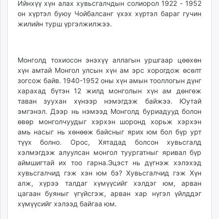
Ийнхүү хүн алах хувьсгалчдын солиорол 1922 - 1952
он хүртэл буюу Чойбалсанг үхэх хүртэл бараг гучин
жилийн турш үргэлжилжээ.
Монголд тохиосон энэхүү аллагын уршгаар цөөхөн
хүн амтай Монгол улсын хүн ам эрс хорогдож өсөлт
зогсож байв. 1940-1952 оны хүн амын тооллогын дүнг
харахад бүтэн 12 жилд монголын хүн ам дөнгөж
таван зуухан хүнээр нэмэгдэж байжээ. Юутай
эмгэнэл. Дээр нь нэмээд Монголд буриадууд болон
өвөр монголчуудыг хэрхэн шоронд хорьж хэрхэн
амь насыг нь хөнөөж байсныг ярих юм бол бүр урт
түүх болно. Орос, Хятадад болсон хувьсгалд
хэлмэгдэж алуулсан монгол туургатныг яривал бүр
аймшигтай их тоо гарна.Эцэст нь дүгнэж хэлэхэд
хувьсгалчид гэж хэн юм бэ? Хувьсгалчид гэж Хүн
алж, хүрээ талдаг хүмүүсийг хэлдэг юм, арван
цагаан буяныг үгүйсгэж, арван хар нүгэл үйлддэг
хүмүүсийг хэлээд байгаа юм.