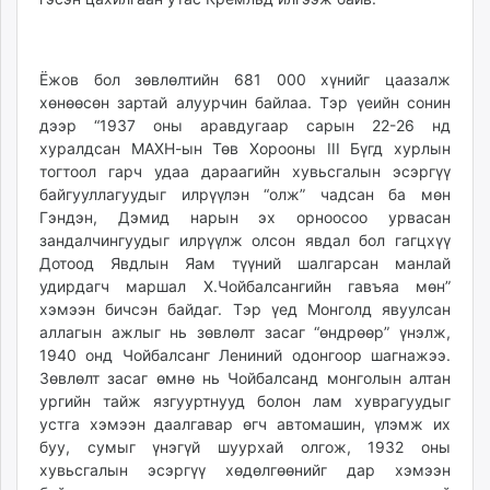
Ёжов бол зөвлөлтийн 681 000 хүнийг цаазалж
хөнөөсөн зартай алуурчин байлаа. Тэр үеийн сонин
дээр “1937 оны аравдугаар сарын 22-26 нд
хуралдсан МАХН-ын Төв Хорооны III Бүгд хурлын
тогтоол гарч удаа дараагийн хувьсгалын эсэргүү
байгууллагуудыг илрүүлэн “олж” чадсан ба мөн
Гэндэн, Дэмид нарын эх орноосоо урвасан
зандалчингуудыг илрүүлж олсон явдал бол гагцхүү
Дотоод Явдлын Яам түүний шалгарсан манлай
удирдагч маршал Х.Чойбалсангийн гавъяа мөн”
хэмээн бичсэн байдаг. Тэр үед Монголд явуулсан
аллагын ажлыг нь зөвлөлт засаг “өндрөөр” үнэлж,
1940 онд Чойбалсанг Лениний одонгоор шагнажээ.
Зөвлөлт засаг өмнө нь Чойбалсанд монголын алтан
ургийн тайж язгууртнууд болон лам хуврагуудыг
устга хэмээн даалгавар өгч автомашин, үлэмж их
буу, сумыг үнэгүй шуурхай олгож, 1932 оны
хувьсгалын эсэргүү хөдөлгөөнийг дар хэмээн