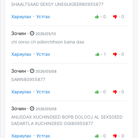
SHAALTSAAD SEXSY UNEGUIGEER80955877
·
Хариулах
Устгах
-
0
-
0
Зочин ·
2026/05/10
chi ooroo ch soliorchihson baina daa
·
Хариулах
Устгах
-
1
-
0
Зочин ·
2026/05/08
SAWN80955877
·
Хариулах
Устгах
-
0
-
0
Зочин ·
2026/05/08
ANUSDAX XUCHINDEED BOPB DOLOOJ AL SEXSDEED
SADARTLA XUCHINDEED OGI80955877
·
Хариулах
Устгах
-
0
-
0