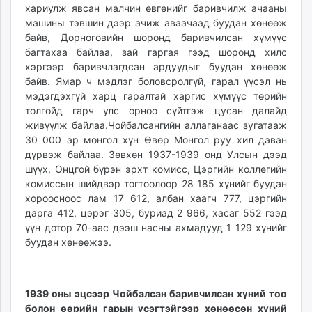
хариулж явсан малчин өвгөнийг баривчилж ачааны
машины тэвшин дээр ачиж аваачаад буудан хөнөөж
байв, Дорноговийн шоронд баривчилсан хүмүүс
багтахаа байлаа, зай гаргая гээд шоронд хилс
хэргээр баривчлагдсан ардуудыг буудан хөнөөж
байв. Ямар ч мэдлэг боловсролгүй, гарал үүсэл нь
мэдэгдэхгүй харц гаралтай харгис хүмүүс төрийн
толгойд гарч улс орноо сүйтгэж цусан далайд
живүүлж байлаа.Чойбалсангийн аллаганаас зугатааж
30 000 ар монгол хүн Өвөр Монгол руу хил даван
дүрвэж байлаа. Зөвхөн 1937-1939 онд Улсын дээд
шүүх, Онцгой бүрэн эрхт комисс, Цэргийн коллегийн
комиссын шийдвэр тогтоолоор 28 185 хүнийг буудан
хороосноос лам 17 612, албан хаагч 777, цэргийн
дарга 412, цэрэг 305, буриад 2 966, хасаг 552 гээд
үүн дотор 70-аас дээш насны ахмадууд 1 129 хүнийг
буудан хөнөөжээ.
1939 оны эцсээр Чойбалсан баривчилсан хүний тоо
болон өөрийн гарын үсэгтэйгээр хөнөөсөн хүний