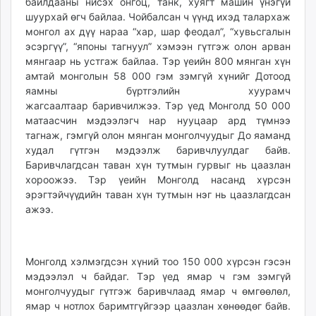
байлдааны нисэх онгоц, танк, хуягт машин үнэгүй
шуурхай өгч байлаа. Чойбалсан ч үүнд ихэд талархаж
монгол ах дүү нараа “хар, шар феодал”, “хувьсгалын
эсэргүү”, “японы тагнуул” хэмээн гүтгэж олон арван
мянгаар нь устгаж байлаа. Тэр үеийн 800 мянган хүн
амтай монголын 58 000 гэм зэмгүй хүнийг Дотоод
яамны бүртгэлийн хуурамч
жагсаалтаар баривчилжээ. Тэр үед Монголд 50 000
матаасчин мэдээлэгч нар нууцаар ард түмнээ
тагнаж, гэмгүй олон мянган монголчуудыг До яаманд
худал гүтгэн мэдээлж баривчлуулдаг байв.
Баривчлагдсан таван хүн тутмын гурвыг нь цаазлан
хороожээ. Тэр үеийн Монголд насанд хүрсэн
эрэгтэйчүүдийн таван хүн тутмын нэг нь цаазлагдсан
ажээ.
Монголд хэлмэгдсэн хүний тоо 150 000 хүрсэн гэсэн
мэдээлэл ч байдаг. Тэр үед ямар ч гэм зэмгүй
монголчуудыг гүтгэж баривчлаад ямар ч өмгөөлөл,
ямар ч нотлох баримтгүйгээр цаазлан хөнөөдөг байв.