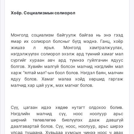
Хоёр. Социализмын солиорол
Монголд социализм байгуулж байгаа нь энэ гээд
ямар их солиорол болсныг бүгд мэднэ. Ганц, хоёр
жишээ л ярья. Монголд хамтралжуулах,
нэгдэлжүүлэх солиорол эхэлж ард түмний хамаг мал
сүргийг хураан авч ард түмнээ гуйлгачин ядуус
болгов. Хувийн малгүй болсон малчид нэгдлийн мал
харж “ялтай мал”-ын боол болов. Нэгдэл баян, малчин
ядуу болов. Хамаг малаа хойд хөршид гаргаж
малчид хар цай ууж, мах магнаг болов.
Сүү, цагаан идээ хөдөө нутагт олдохоо болив.
Нэгдлийн малчид сүү, ноос ноолуур арьс
ширний төлөвлөгөө биелүүлэх дааж давшгүй
даалгавартай болов. Сүү, ноос, ноолуур, арьс ширээ
улсад тушаана. Хувьдаа хумсын чинээ ноос ч авах