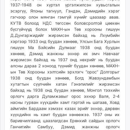
1937-1948 он хүртэл үргэлжилсэн хувьсгалын
эсэргүү, Японы тагнуул, Гэндэн, Дэмидийн хэрэг
гэгчээр олон мянган гэмгүй хүнийг цаазаар авав.
КУТВ болоод НДС төгссөн боловсролтой цөөхөн
бүсгүйчүүд болох МАХН-ын Төв хорооны гишүүн
Д.Дунгаржидийг жирэмсэн байхад нь Лхүмбийн
хэргээр 1933 онд буудан хөнөөв, Улсын Бага Хурлын
гишүүн Ма Бэйсийн Дулмааг 1938 онд буудан
хөнөөв, Дэмид жанжны эхнэр их эмч Навчааг
жирэмсэн байхад нь 1937 онд нөхрийг нь буудан
алсны дараа 2 хоноод түүнийг буудан хөнөөв, МАХН-
ын Төв Хорооны хэлтсийн эрхлэгч “орос” Долгорыг
1938 онд буудан хөнөөв, Богд Жавзундамбын
хутагтын сүүлчийн хатан Гэнэпилийг жирэмсэн
байхад нь 1938 онд буудан хөнөөв, Монгол тээхийн
орлогч дарга Дуламжавыг орос эхнэр Валя, 2-4
насны гурван хүүхдийн хамт гэртэй нь шатаав, Ховд
аймгийн Бардаам хэмээх казах эрийг эхнэр, дөрвөн
хүүхдийнх нь хамт буудан хөнөөжээ. 1937 оны их
баривчилгаанд цаазлагдсан Ерөнхий сайдын орлогч
Ганчигийн Самбуу, Дэмид жанжны орлогч