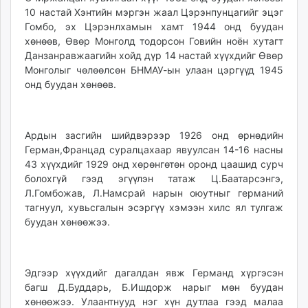
10 настай Хэнтийн мэргэн жаал Цэрэнпунцагийг эцэг
Гомбо, эх Цэрэнлхамын хамт 1944 онд буудан
хөнөөв, Өвөр Монголд тодорсон Говийн ноён хутагт
Данзанравжаагийн хойд дүр 14 настай хүүхдийг Өвөр
Монголыг чөлөөлсөн БНМАУ-ын улаан цэргүүд 1945
онд буудан хөнөөв.
Ардын засгийн шийдвэрээр 1926 онд өрнөдийн
Герман,Францад суралцахаар явуулсан 14-16 насны
43 хүүхдийг 1929 онд хөрөнгөтөн оронд цаашид сурч
болохгүй гээд эгүүлэн татаж Ц.Баатарсэнгэ,
Л.Гомбожав, Л.Намсрай нарын оюутныг германий
тагнуул, хувьсгалын эсэргүү хэмээн хилс ял тулгаж
буудан хөнөөжээ.
Эдгээр хүүхдийг дагалдан явж Германд хүргэсэн
багш Д.Буддарь, Б.Ишдорж нарыг мөн буудан
хөнөөжээ. Улаантнууд нэг хүн дутлаа гээд малаа