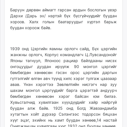
Баруун дөрвөн аймагт гарсан ардын бослогын үеэр
Дархи /Дарь эх/ нэртэй бүх бүсгүйчүүдийг буудан
хороов. Халх голын баатаруудыг хүртэл барьж
буудан хороож байв.
1939 онд Цэргийн яамны орлогч сайд, Бүх цэргийн
жанжны орлогч, Корпус командлагч Ц.Лувсандонойг
Японы тагнуул, Японоос рациар байлдааны нисэх
онгоцуудыг дуудан ирүүлж 90 монгол цэргийг
бөмбөгдөн хөнөөсөн гэсэн орос цэргийн даргын
гүтгэлгийг өлгөн авч түүнд хилс хэрэг тулгаж цаазаар
авав. Үнэн хэрэгтээ Зөвлөлтийн нисгэгч нар зуу
шахам монгол цэргүүдийг барга цэрэгтэй андуурч
бөмбөгдөн хөнөөсөн хэрэг байсан юм билээ.
Хувьсгалчид хувилгаан хүүхдүүдийг хайр найргүй
буудан алж байв. 1925 онд Богд Жавзандамба
хутагтын хойт дүрээр Сэлэнгээс тодорсон бяцхан
хүүг эцэг, эхийнх нь хамт буудан хөнөөв,14 настай
Очиржанцан хувилгаан хүүг 1932 онд буудан хөнөөв.