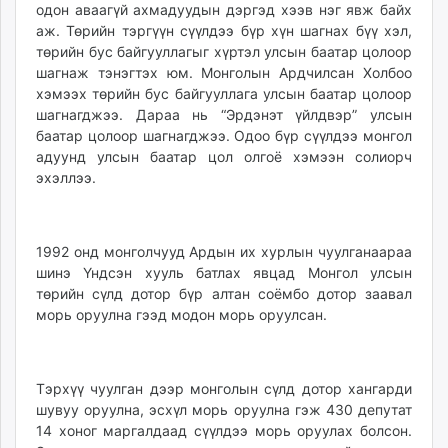
одон аваагүй ахмадуудын дэргэд хээв нэг явж байх
аж. Төрийн тэргүүн сүүлдээ бүр хүн шагнах бүү хэл,
төрийн бус байгууллагыг хүртэл улсын баатар цолоор
шагнаж тэнэгтэх юм. Монголын Ардчилсан Холбоо
хэмээх төрийн бус байгууллага улсын баатар цолоор
шагнагджээ. Дараа нь “Эрдэнэт үйлдвэр” улсын
баатар цолоор шагнагджээ. Одоо бүр сүүлдээ монгол
адуунд улсын баатар цол олгоё хэмээн солиорч
эхэллээ.
1992 онд монголчууд Ардын их хурлын чуулганаараа
шинэ Үндсэн хууль батлах явцад Монгол улсын
төрийн сүлд дотор бүр алтан соёмбо дотор заавал
морь оруулна гээд модон морь оруулсан.
Тэрхүү чуулган дээр монголын сүлд дотор хангарди
шувуу оруулна, эсхүл морь оруулна гэж 430 депутат
14 хоног маргалдаад сүүлдээ морь оруулах болсон.