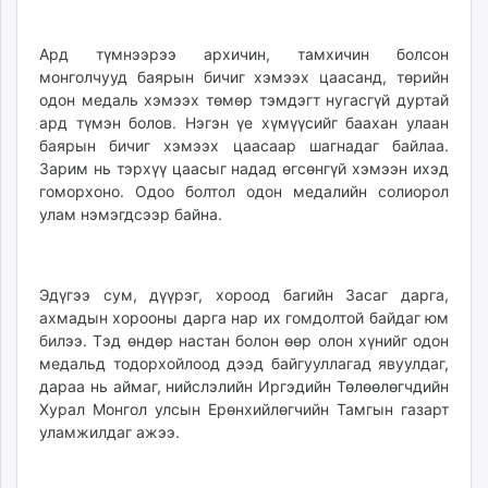
Ард түмнээрээ архичин, тамхичин болсон
монголчууд баярын бичиг хэмээх цаасанд, төрийн
одон медаль хэмээх төмөр тэмдэгт нугасгүй дуртай
ард түмэн болов. Нэгэн үе хүмүүсийг баахан улаан
баярын бичиг хэмээх цаасаар шагнадаг байлаа.
Зарим нь тэрхүү цаасыг надад өгсөнгүй хэмээн ихэд
гоморхоно. Одоо болтол одон медалийн солиорол
улам нэмэгдсээр байна.
Эдүгээ сум, дүүрэг, хороод багийн Засаг дарга,
ахмадын хорооны дарга нар их гомдолтой байдаг юм
билээ. Тэд өндөр настан болон өөр олон хүнийг одон
медальд тодорхойлоод дээд байгууллагад явуулдаг,
дараа нь аймаг, нийслэлийн Иргэдийн Төлөөлөгчдийн
Хурал Монгол улсын Ерөнхийлөгчийн Тамгын газарт
уламжилдаг ажээ.