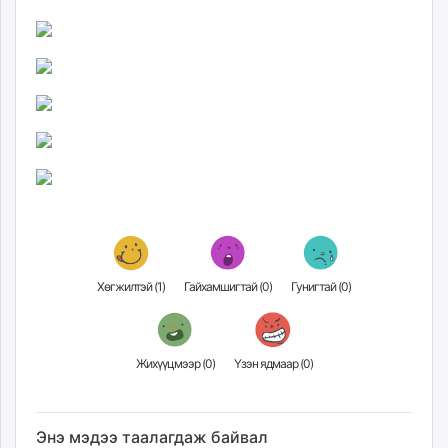
Хөгжилтэй (
1
)
Гайхамшигтай (
0
)
Гунигтай (
0
)
Жихүүцмээр (
0
)
Үзэн ядмаар (
0
)
Энэ мэдээ таалагдаж байвал