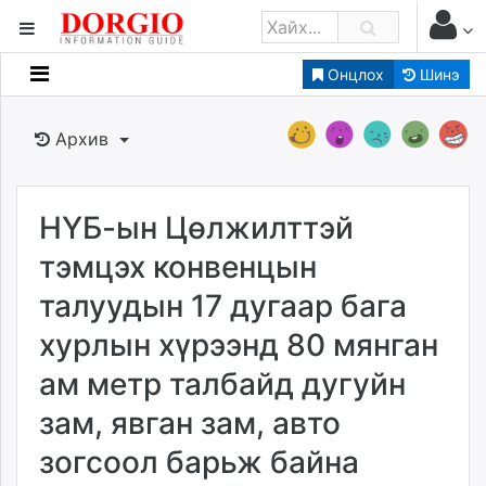
Онцлох
Шинэ
Мэдээллийн
Зар мэдээллийн
Архив
Банк санхүү
Бизнес ААН
Төрийн
НҮБ-ын Цөлжилттэй
Нийслэлийн
тэмцэх конвенцын
талуудын 17 дугаар бага
dorgio.mn
хурлын хүрээнд 80 мянган
Gogo.mn
caak.mn
ам метр талбайд дугуйн
news.mn
зам, явган зам, авто
zindaa.mn
Baabar.mn
зогсоол барьж байна
tovch.mn