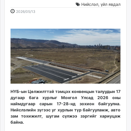
Нийслэл
,
үйл явдал
ikon.mn
2026-
2026-
mnb.mn
2026/05/13
05-
08-
Livetv.mn
13
07
Eguur.mn
12:30:26
22:51:36
24tsag.mn
shuud.mn
eagle.mn
ergelt.mn
zarig.mn
today.mn
zuv.mn
mminfo.mn
НҮБ-ын Цөлжилттэй тэмцэх конвенцын талуудын 17
ugluu.mn
дугаар бага хурлыг Монгол Улсад 2026 оны
urlag.mn
наймдугаар сарын 17-28-нд зохион байгуулна.
unen.mn
Нийслэлийн зүгээс уг хурлын түр байгууламж, авто
asu.mn
зам тохижилт, шугам сүлжээ зэргийг хариуцаж
shudarga.mn
байна.
shuurhai.mn