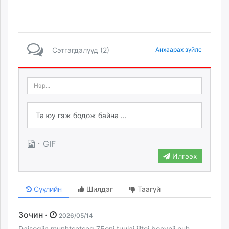
Сэтгэгдэлүүд (2)
Анхаарах зүйлс
·
GIF
Илгээх
Сүүлийн
Шилдэг
Таагүй
Зочин ·
2026/05/14
Daisogiin munhtsetseg 75oni tuulai jiltei boovnii nuh