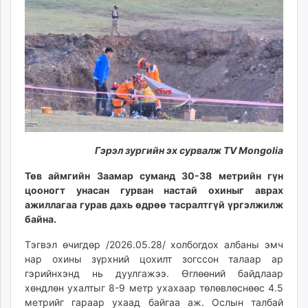
11:03:00
21:38:56
ikon.mn
mnb.mn
Livetv.mn
Eguur.mn
24tsag.mn
shuud.mn
eagle.mn
ergelt.mn
zarig.mn
Гэрэл зургийн эх сурвалж TV Mongolia
today.mn
Төв аймгийн Заамар суманд 30-38 метрийн гүн
zuv.mn
цооногт унасан гурван настай охиныг аврах
mminfo.mn
ажиллагаа гурав дахь өдрөө тасралтгүй үргэлжилж
ugluu.mn
байна.
urlag.mn
Тэгвэл өчигдөр /2026.05.28/ холбогдох албаны эмч
unen.mn
нар охины зүрхний цохилт зогссон талаар ар
asu.mn
гэрийнхэнд нь дуулгажээ. Өглөөний байдлаар
shudarga.mn
хөндлөн ухалтыг 8-9 метр ухахаар төлөвлөснөөс 4.5
метрийг гараар ухаад байгаа аж. Ослын талбай
shuurhai.mn