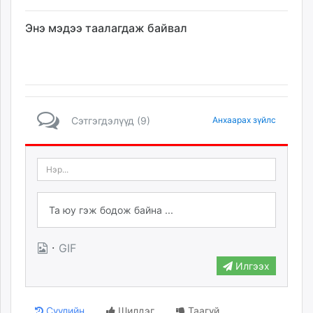
Энэ мэдээ таалагдаж байвал
Сэтгэгдэлүүд (9)
Анхаарах зүйлс
·
GIF
Илгээх
Сүүлийн
Шилдэг
Таагүй