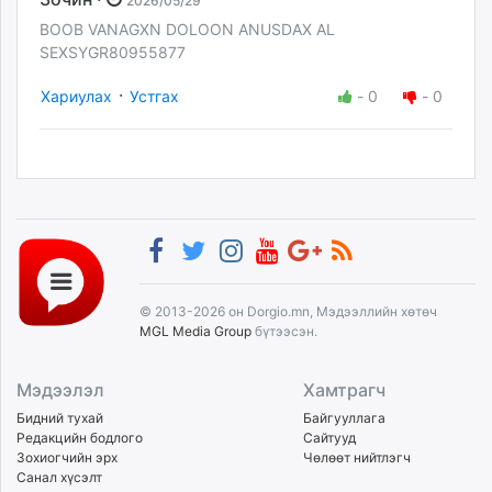
2026/05/29
BOOB VANAGXN DOLOON ANUSDAX AL
SEXSYGR80955877
·
Хариулах
Устгах
-
0
-
0
© 2013-2026 он Dorgio.mn, Мэдээллийн хөтөч
MGL Media Group
бүтээсэн.
Мэдээлэл
Хамтрагч
Бидний тухай
Байгууллага
Редакцийн бодлого
Сайтууд
Зохиогчийн эрх
Чөлөөт нийтлэгч
Санал хүсэлт