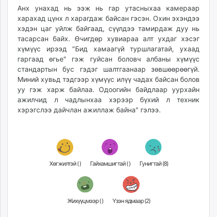
Анх унахад нь ээж нь гар утасныхаа камераар
харахад цүнх л харагдаж байсан гэсэн. Охин эхэндээ
хэдэн цаг уйлж байгаад, сүүлдээ тамирдаж дуу нь
тасарсан байх. Өчигдөр хувиараа алт ухдаг хэсэг
хүмүүс ирээд "Бид хамаагүй туршлагатай, ухаад
гаргаад өгье" гэж гуйсан боловч албаны хүмүүс
стандартын бус гэдэг шалтгаанаар зөвшөөрөөгүй.
Миний хувьд тэдгээр хүмүүс илүү чадах байсан болов
уу гэж харж байлаа. Одоогийн байдлаар уурхайн
ажилчид л чадлынхаа хэрээр бүхий л техник
хэрэгслээ дайчлан ажиллаж байна" гэлээ.
Хөгжилтэй (
)
Гайхамшигтай (
)
Гунигтай (
8
)
Жихүүцмээр (
)
Үзэн ядмаар (
2
)