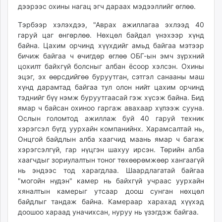
дээрээс охины нагац эгч дараах мэдээллийг өглөө.
unuudur.mn
isee.mn
Тэрбээр хэлэхдээ, "Аврах ажиллагаа эхлээд 40
mglradio.com
гаруй цаг өнгөрлөө. Нөхцөл байдал үнэхээр хүнд
байна. Цахим орчинд хүүхдийг амьд байгаа мэтээр
fact.mn
бичиж байгаа ч өчигдөр өглөө ОБГ-ын эмч зүрхний
itoim.mn
цохилт байхгүй болсныг албан ёсоор хэлсэн. Охины
tumen.mn
эцэг, эх өөрсдийгөө буруутган, сэтгэл санааны маш
shuum.mn
хүнд дарамтад байгаа тул олон нийт цахим орчинд
times.mn
тэднийг бүү нэмж буруутгаасай гэж хүсэж байна. Бид
ямар ч байсан охиноо гаргаж авахаар хүлээж сууна.
tvmongolia.mn
Ослын голомтод ажиллаж буй 40 гаруй техник
mass.mn
хэрэгсэл бүгд уурхайн компанийнх. Харамсалтай нь,
unegui.mn
Онцгой байдлын алба хаагчид маань ямар ч багаж
assa.mn
хэрэгсэлгүй, гар нүцгэн шахуу ирсэн. Төрийн алба
toim.mn
хаагчдыг зориулалтын тоног төхөөрөмжөөр хангаагүй
tac.mn
нь эндээс тод харагдлаа. Шаардлагатай байгаа
"могойн нүдэн" камер нь байхгүй учраас уурхайн
paparazzi.mn
хяналтын камерыг утсаар доош сунган нөхцөл
unread.today
байдлыг тандаж байна. Камераар харахад хүүхэд
доошоо хараад уначихсан, нуруу нь үзэгдэж байгаа.