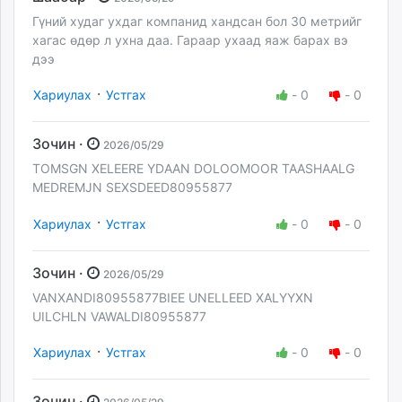
Гүний худаг ухдаг компанид хандсан бол 30 метрийг
хагас өдөр л ухна даа. Гараар ухаад яаж барах вэ
дээ
·
Хариулах
Устгах
-
0
-
0
Зочин ·
2026/05/29
TOMSGN XELEERE YDAAN DOLOOMOOR TAASHAALG
MEDREMJN SEXSDEED80955877
·
Хариулах
Устгах
-
0
-
0
Зочин ·
2026/05/29
VANXANDI80955877BIEE UNELLEED XALYYXN
UILCHLN VAWALDI80955877
·
Хариулах
Устгах
-
0
-
0
Зочин ·