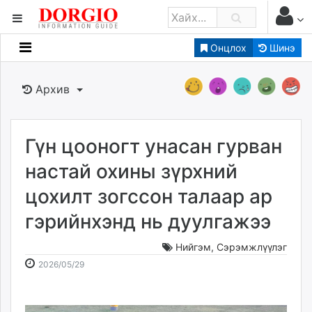
Онцлох
Шинэ
Мэдээллийн
Зар мэдээллийн
Архив
Банк санхүү
Бизнес ААН
Төрийн
Гүн цооногт унасан гурван
Нийслэлийн
настай охины зүрхний
цохилт зогссон талаар ар
dorgio.mn
гэрийнхэнд нь дуулгажээ
Gogo.mn
caak.mn
Нийгэм
,
Сэрэмжлүүлэг
news.mn
2026-
2026-
2026/05/29
zindaa.mn
05-
08-
Baabar.mn
29
07
tovch.mn