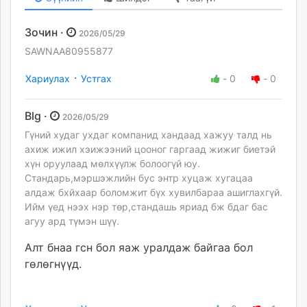
Зочин ·
2026/05/29
SAWNAA80955877
·
Хариулах
Устгах
-
0
-
0
Blg ·
2026/05/29
Гүний худаг ухдаг компанид хандаад хажуу талд нь
ахиж ижил хэижээний цооног гаргаад жижиг биетэй
хүн оруулаад мөлхүүлж болоогүй юу.
Стандарь,мэршэжлийн бус энтр хуцаж хугацаа
алдаж бхйхаар боломжит бүх хувилбараа ашиглахгүй.
Ийм үед нээх нэр төр,стандашь яриад бж бдаг бас
агуу ард түмэн шүү.
Алт бнаа гсн бол яаж уралдаж байгаа бол
гөлөгнүүд.