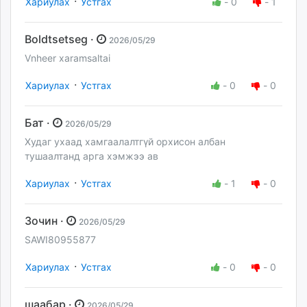
·
Хариулах
Устгах
-
0
-
1
Boldtsetseg ·
2026/05/29
Vnheer xaramsaltai
·
Хариулах
Устгах
-
0
-
0
Бат ·
2026/05/29
Худаг ухаад хамгаалалтгүй орхисон албан
тушаалтанд арга хэмжээ ав
·
Хариулах
Устгах
-
1
-
0
Зочин ·
2026/05/29
SAWI80955877
·
Хариулах
Устгах
-
0
-
0
шаабар ·
2026/05/29