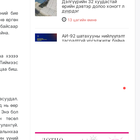
Дэлгүүрийн 32 хуудастай
өрийн дэвтэр долоо хоногт л
дүүрдэг
иний бие
нө өргөн
13 цагийн өмнө
 байсаар
йна.
АИ-92 шатахууны нийлүүлэлт
тасралтгүй үргэлжилж байна
13 цагийн өмнө
аа хэзээ
 Тиймээс
I ангийн цахим бүртгэл энэ
цаа биш.
сарын 17-ноос эхэлнэ
14 цагийн өмнө
асуудал.
Үндсэн хууль зөрчсөн
Х.Булгантуяа, үндэсний эв
д нь өөр
нэгдэлд харшилсан
 Энэ бол
М.Нарантуяа-Нара нарт хэзээ
н төсөл
хариуцлага тооцох вэ?
лахгүй.
14 цагийн өмнө
лалынхаа
ин үүний