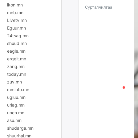
ikon.mn
Сурталчилгаа
mnb.mn
Livetv.mn
Eguur.mn
24tsag.mn
shuud.mn
eagle.mn
ergelt.mn
zarig.mn
today.mn
zuv.mn
mminfo.mn
ugluu.mn
urlag.mn
unen.mn
asu.mn
shudarga.mn
shuurhai.mn