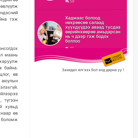
59
 өвлүүлж
ХЗДХ-ын сайд С.Амарсайхан:
үндэсний
Авлигаар авсан хөрөнгийг
Хадмаас болоод
йна гэж
хурааж, нийгмийн сайн
нөхрөөсөө салаад
сайхны хөгжилд зориулах
хүүхдүүдээ аваад тусдаа
бөгөөд үүнийг хэд хэдэн эрх
өөрийнхөөрөө амьдарсан
бүхий байгууллагаас санал авна
нь ч дээр гэж бодох
боллоо
өчигдѳр
онсогдох
91
ёл маань
Шатахууныг олдож байгаа
харуулж
газраас нь л авч байна. Үнэ
ж байна.
тарифаас илүү хангамж дээр
Захидал илгээх бол энд дарна уу !
анхаарч байна
цлог, өв
м аюулын
өчигдѳр
элэхгүй.
зүйлээрээ
Ц.Будханд: Дүүгээ гараад
, түгээн
ирнэ гэж итгэж хүлээсээр
долоон сарын хугацаа
ий хувьд
өнгөрлөө
снаар өв
х боломж
өчигдѳр
Барилгын салбарын 100