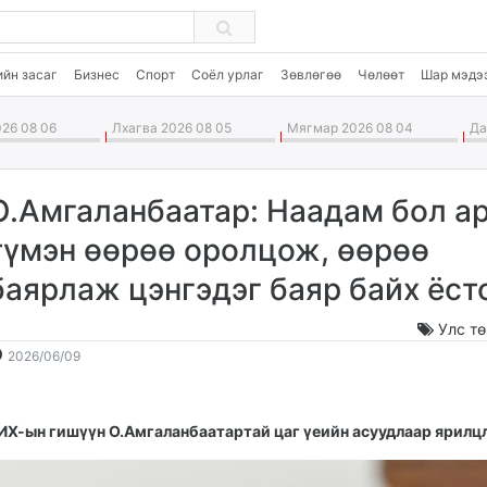
ийн засаг
Бизнес
Спорт
Соёл урлаг
Зөвлөгөө
Чөлөөт
Шар мэдэ
26 08 06
Лхагва 2026 08 05
Мягмар 2026 08 04
Дав
О.Амгаланбаатар: Наадам бол а
түмэн өөрөө оролцож, өөрөө
баярлаж цэнгэдэг баяр байх ёст
Улс т
2026-
2026-
2026/06/09
06-
08-
09
07
15:43:07
01:33:45
ИХ-ын гишүүн О.Амгаланбаатартай цаг үеийн асуудлаар ярилцл