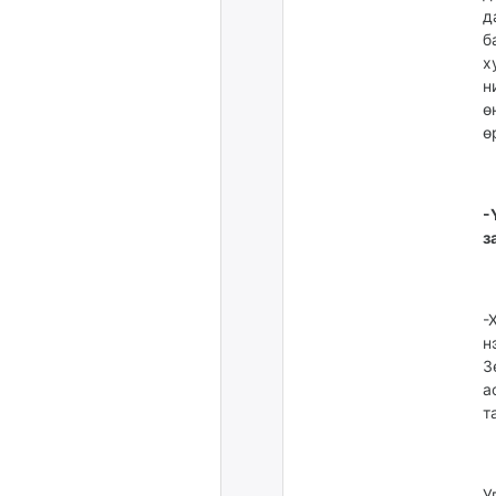
д
б
х
н
ө
ө
-
з
-
н
З
а
т
У