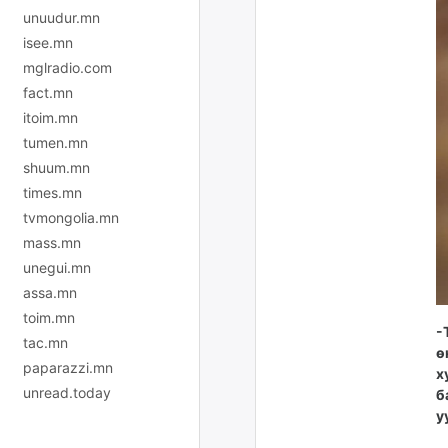
unuudur.mn
isee.mn
mglradio.com
fact.mn
itoim.mn
tumen.mn
shuum.mn
times.mn
tvmongolia.mn
mass.mn
unegui.mn
assa.mn
toim.mn
-
tac.mn
ө
paparazzi.mn
х
unread.today
б
у