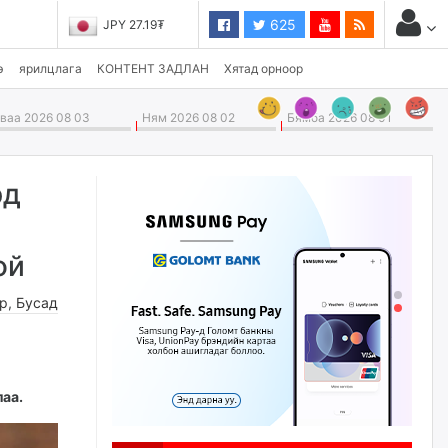
625
JPY 27.19₮
э
ярилцлага
КОНТЕНТ ЗАДЛАН
Хятад орноор
аа 2026 08 03
Ням 2026 08 02
Бямба 2026 08 01
рд
ой
өр
,
Бусад
аа.