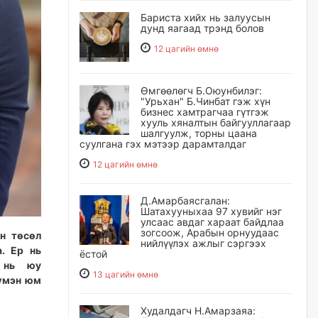
Бариста хийх нь залуусын
дунд яагаад трэнд болов
12 цагийн өмнө
Өмгөөлөгч Б.Оюунбилэг:
"Урьхан" Б.Чинбат гэж хүн
бизнес хамтрагчаа гүтгэж
хууль хяналтын байгууллагаар
шалгуулж, торны цаана
суулгана гэх мэтээр дарамталдаг
12 цагийн өмнө
Д.Амарбаясгалан:
Шатахууныхаа 97 хувийг нэг
улсаас авдаг хараат байдлаа
зогсоож, Арабын орнуудаас
н төсөл
нийлүүлэх ажлыг сэргээх
. Ер нь
ёстой
л нь юу
13 цагийн өмнө
түмэн юм
Худалдагч Н.Амарзаяа: