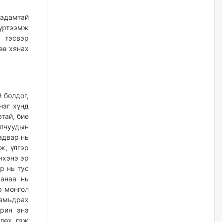
жилийн ойд зориулсан
наадмыг хойшлуулав
адамтай
өчигдѳр
үртээмж
 тэсвэр
өө хянах
Монгол Улсад 162 вагон - 9720
тонн АИ-92 орж иржээ
өчигдѳр
 болдог,
Jade Gas: 1.1 тэрбум австрали
нэг хүнд
долларын санхүүжилтийн
тай, бие
эцсийн гэрээг есдүгээр сард
байгуулбал Тавантолгойн
лчуудын
метан хийн үйлдвэрлэлийн
адвар нь
өрөмдлөгийг 2027 онд эхлүүлнэ
ж, үлгэр
өчигдѳр
нхэнэ эр
р нь тус
Ханын материалд эхний
санаа нь
ээлжийн 6 блок орон сууцны
р монгол
барилга угсралтын ажил
 амьдрах
үргэлжилж байна
арин энэ
өчигдѳр
члөх гэж