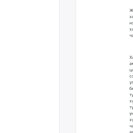
Ж
х
н
х
ч
Х
а
ц
с
у
б
т
х
т
ү
х
ч
а