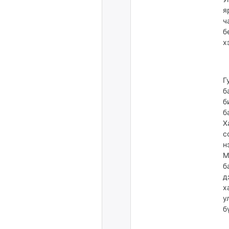
я
ч
б
х
Г
б
б
б
Х
с
н
М
б
д
х
у
б