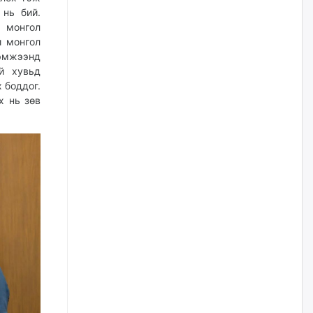
 нь бий.
Цагдаагийн дэд хурандаа
, монгол
Д.Будзаан: Хүүхдийн эсрэг
и монгол
бэлгийн хүчирхийлэл үйлдвэл
хэмжээнд
бүх насаар нь хорих ял
оногдуулах хуулийн
й хувьд
зохицуулалттай
 боддог.
өчигдѳр
х нь зөв
“Аяллын газрын зураг”-ийн
хэвлэмэл хувилбарыг Голомт
банкны салбараас үнэ
төлбөргүй авах боломжтой
өчигдѳр
ЕБС-ийн захирлын үүргийг түр
орлон гүйцэтгэгч
манаачтайгаа бүлэглэн
эзэмшлийнх нь дансаар заал,
зогсоолын төлбөр ₮121.5
саяыг авчээ
өчигдѳр