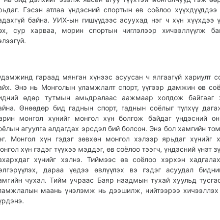
рьдаг. Гэсэн атлаа үндэсний спортын өв соёлоо хүүхдүүддээ
адахгүй байна. УИХ-ын гишүүдээс асуухад нэг ч хүн хүүхдээ 
өх, сур харваа, морин спортын чиглэлээр хичээллүүлж ба
элээгүй.
удамжинд гараад мянган хүнээс асуусан ч ялгаагүй хариулт с
айх. Энэ нь Монголын уламжлалт спорт, үүгээр дамжин өв со
идний өдөр тутмын амьдралаас аажмаар холдож байгааг 
айна. Өнөөдөр бид гаднын спорт, гаднын соёлыг түлхүү дага
арин монгол хүнийг монгол хүн болгож байдаг үндэсний он
оёлын агуулга алдагдах эрсдэл бий болсон. Энэ бол хамгийн то
эг. Монгол хүн гэдэг зөвхөн монгол хэлээр ярьдаг хүнийг х
онгол хүн гэдэг түүхээ мэддэг, өв соёлоо тээгч, үндэсний үнэт 
ахархдаг хүнийг хэлнэ. Тиймээс өв соёлоо хэрхэн хадгалах
элгэрүүлэх, дараа үедээ өвлүүлэх вэ гэдэг асуудал бидн
амгийн чухал. Тийм учраас Баяр наадмын тухай хуульд тусга
ламжлалын маань үнэлэмж нь дээшилж, нийтээрээ хичээллэ
үрдэнэ.