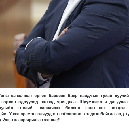
Таны санаачлан өргөн барьсан Баяр наадмын тухай хуулий
нгөрсөн өдрүүдэд нэлээд яригдлаа. Шүүмжлэл ч дагууллаа
уулийн төслийг санаачлах болсон шалтгаан, нөхцө
айв. Үнэхээр монголчууд өв соёлоосоо холдож байгаа ард 
у. Энэ талаар яриагаа эхэлье?