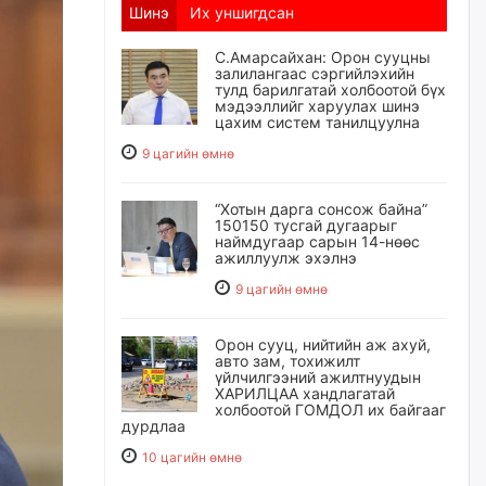
Шинэ
Их уншигдсан
С.Амарсайхан: Орон сууцны
залилангаас сэргийлэхийн
тулд барилгатай холбоотой бүх
мэдээллийг харуулах шинэ
цахим систем танилцуулна
9 цагийн өмнө
“Хотын дарга сонсож байна”
150150 тусгай дугаарыг
наймдугаар сарын 14-нөөс
ажиллуулж эхэлнэ
9 цагийн өмнө
Орон сууц, нийтийн аж ахуй,
авто зам, тохижилт
үйлчилгээний ажилтнуудын
ХАРИЛЦАА хандлагатай
холбоотой ГОМДОЛ их байгааг
дурдлаа
10 цагийн өмнө