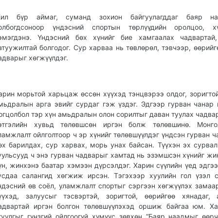
ил бүр аймаг, суманд зохион байгуулагддаг баяр на
олбогдсоноор үндэсний спортын төрлүүдийн оролцоо, х
эмэгдэнэ. Үндэсний бөх хүнийг бие хамгаалах чадвартай,
атуужилтай болгодог. Сур харваа нь төвлөрөл, тэвчээр, өөрийг
адварыг хөгжүүлдэг.
арин морьтой харьцаж өссөн хүүхэд тэнцвэрээ олдог, зоригтой
мьдралын арга эвийг сурдаг гэж үздэг. Эдгээр гурван чанар 
огцолбол тэр хүн амьдралын олон сорилтыг даван туулах чадвар
этгэлийн хувьд төлөвшсөн иргэн болж төлөвшинө. Монго
ламжлалт ойлголтоор ч эр хүнийг төлөвшүүлдэг үндсэн гурван ч
өх барилдах, сур харвах, морь унах байсан. Түүхэн эх сурвал
уульсууд ч энэ гурван чадварыг хамтад нь эзэмшсэн хүнийг жи
үн, жинхэнэ баатар хэмээн дүрсэлдэг. Харин сүүлийн үед эдгээ
усдаа салангид хөгжиж ирсэн. Тэгэхээр хуулийн гол үзэл 
ндэсний өв соёл, уламжлалт спортыг сэргээн хөгжүүлэх замаа
үүхэд, залуусыг тэсвэртэй, зоригтой, өөрийгөө хянадаг,
адвартай иргэн болгон төлөвшүүлэхэд оршиж байгаа юм. Х
гуулгыг гүнзгий ойлгоогүй хүмүүс зөвхөн “Баяр наадмыг өөр