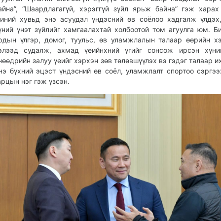
айна”, “Шаардлагагүй, хэрэггүй зүйл ярьж байна” гэж харах
иний хувьд энэ асуудал үндэсний өв соёлоо хадгалж үлдэх
үний үнэт зүйлийг хамгаалахтай холбоотой том агуулга юм. Б
рдын үлгэр, домог, туульс, өв уламжлалын талаар өөрийн 
элээд судалж, ахмад үеийнхний үгийг сонсож ирсэн хүни
нөөдрийн залуу үеийг хэрхэн зөв төлөвшүүлэх вэ гэдэг талаар их
нэ бүхний эцэст үндэсний өв соёл, уламжлалт спортоо сэргээ
арцын нэг гэж үзсэн.