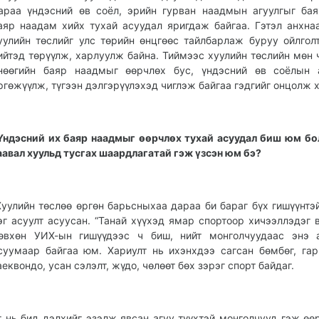
араа үндэсний өв соёл, эрийн гурван наадмын агуулгыг ба
аяр наадам хийх тухай асуудал яригдаж байгаа. Гэтэл анхна
уулийн төслийг улс төрийн өнцгөөс тайлбарлаж буруу ойлгол
ийтэд төрүүлж, харлуулж байна. Тиймээс хуулийн төслийн мөн 
нөөгийн баяр наадмыг өөрчлөх бус, үндэсний өв соёлын а
ргөжүүлж, түгээн дэлгэрүүлэхэд чиглэж байгаа гэдгийг онцолж х
Үндэсний их баяр наадмыг өөрчлөх тухай асуудал биш юм бо
аавал хуульд тусгах шаардлагатай гэж үзсэн юм бэ?
Хуулийн төслөө өргөн барьсныхаа дараа би бараг бүх гишүүнтэ
эг асуулт асуусан. “Танай хүүхэд ямар спортоор хичээллэдэг в
өвхөн УИХ-ын гишүүдээс ч биш, нийт монголчуудаас энэ а
суумаар байгаа юм. Хариулт нь ихэнхдээ сагсан бөмбөг, гар
аеквондо, усан сэлэлт, жүдо, чөлөөт бөх зэрэг спорт байдаг.
г нь бид дэлхийг эзэлж явсан агуу түүхтэй монголчууд гэж өө