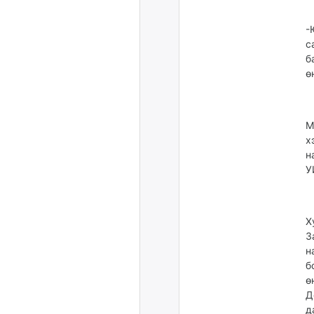
-
с
б
ө
М
х
н
У
Х
З
н
б
ө
Д
д