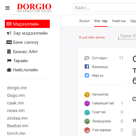
Эхлэл
Улс төр
Нийгэм
Эд
Мэдээллийн
Зар мэдээллийн
Пүрэв 20
9 цагийн өмнө
Банк санхүү
Бизнес ААН
11
Сэтгэгдэл
Төрийн
Хуваалцах
Нийслэлийн
Жиргээ
dorgio.mn
Хөгжилтэй
Gogo.mn
caak.mn
1
Гайхамшигтай
news.mn
0
Гунигтай
zindaa.mn
У
0
Жихүүцмээр
Baabar.mn
0
Үзэн ядмаар
tovch.mn