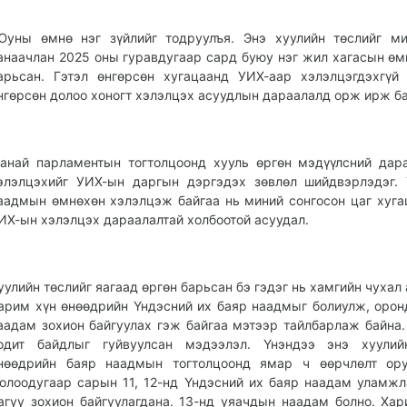
Юуны өмнө нэг зүйлийг тодруулъя. Энэ хуулийн төслийг м
анаачлан 2025 оны гуравдугаар сард буюу нэг жил хагасын өм
арьсан. Гэтэл өнгөрсөн хугацаанд УИХ-аар хэлэлцэгдэхгүй
нгөрсөн долоо хоногт хэлэлцэх асуудлын дараалалд орж ирж ба
анай парламентын тогтолцоонд хууль өргөн мэдүүлсний дар
элэлцэхийг УИХ-ын даргын дэргэдэх зөвлөл шийдвэрлэдэг.
аадмын өмнөхөн хэлэлцэж байгаа нь миний сонгосон цаг хуга
ИХ-ын хэлэлцэх дараалалтай холбоотой асуудал.
уулийн төслийг яагаад өргөн барьсан бэ гэдэг нь хамгийн чухал 
арим хүн өнөөдрийн Үндэсний их баяр наадмыг болиулж, орон
аадам зохион байгуулах гэж байгаа мэтээр тайлбарлаж байна.
одит байдлыг гуйвуулсан мэдээлэл. Үнэндээ энэ хуулий
нөөдрийн баяр наадмын тогтолцоонд ямар ч өөрчлөлт оруу
олоодугаар сарын 11, 12-нд Үндэсний их баяр наадам уламж
агуу зохион байгуулагдана. 13-нд уяачдын наадам болно. Хар