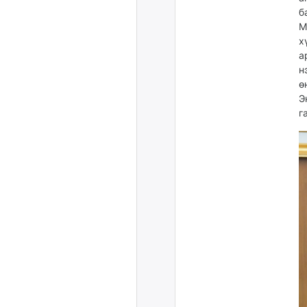
б
М
х
а
н
ө
Э
г