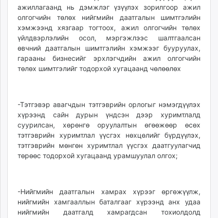
ажиллагаанд нь дэмжлэг үзүүлэх зорилгоор ажил
олгогчийн төлөх нийгмийн даатгалын шимтгэлийн
хэмжээнд хязгаар тогтоох, ажил олгогчийн төлөх
үйлдвэрлэлийн осол, мэргэжлээс шалтгаалсан
өвчний даатгалын шимтгэлийн хэмжээг бууруулах,
гарааны бизнесийг эрхлэгчдийн ажил олгогчийн
төлөх шимтгэлийг тодорхой хугацаанд чөлөөлөх
-Тэтгэвэр авагчдын тэтгэврийн орлогыг нэмэгдүүлэх
хүрээнд сайн дурын үндсэн дээр хуримтлалд
суурилсан, хөрөнгө оруулалтын өгөөжөөр өсөх
тэтгэврийн хуримтлал үүсгэх нөхцөлийг бүрдүүлэх,
тэтгэврийн мөнгөн хуримтлал үүсгэх даатгуулагчид
төрөөс тодорхой хугацаанд урамшуулал олгох;
-Нийгмийн даатгалын хамрах хүрээг өргөжүүлж,
нийгмийн хамгааллын баталгааг хүрээнд анх удаа
нийгмийн даатгалд хамрагдсан тохиолдолд