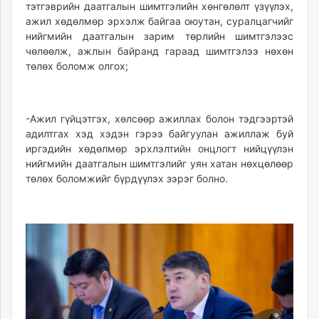
тэтгэврийн даатгалын шимтгэлийн хөнгөлөлт үзүүлэх,
ажил хөдөлмөр эрхэлж байгаа оюутан, суралцагчийг
нийгмийн даатгалын зарим төрлийн шимтгэлээс
чөлөөлж, ажлын байранд гараад шимтгэлээ нөхөн
төлөх боломж олгох;
-Ажил гүйцэтгэх, хөлсөөр ажиллах болон тэдгээртэй
адилтгах хэд хэдэн гэрээ байгуулан ажиллаж буй
иргэдийн хөдөлмөр эрхлэлтийн онцлогт нийцүүлэн
нийгмийн даатгалын шимтгэлийг уян хатан нөхцөлөөр
төлөх боломжийг бүрдүүлэх зэрэг болно.