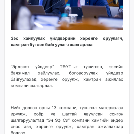
Зэс хайлуулах үйлдвэрийн хөрөнгө оруулагч,
хамтран бүтээн байгуулагч шалгарлаа
“Эрдэнэт үйлдвэр” ТӨҮГ-ыг түшиглэн, зэсийн
баяжмал хайлуулах, боловсруулах үйлдвэр
байгуулахад хөрөнгө оруулж, хамтран ажиллах
компани шалгарлаа.
Нийт долоон орны 13 компани, түншлэл материалаа
ирүүлж, хоёр үе шаттай явуулсан сонгон
шалгаруулалтад “Эн Эф Си” компани хамгийн өндөр
оноо авч, хөрөнгө оруулж, хамтран ажиллахаар
боллоо.