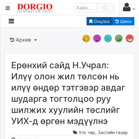
Онцлох
Шинэ
Мэдээллийн
Зар мэдээллийн
Архив
Банк санхүү
Бизнес ААН
Төрийн
Ерөнхий сайд Н.Учрал:
Нийслэлийн
Илүү олон жил төлсөн нь
илүү өндөр тэтгэвэр авдаг
dorgio.mn
шударга тогтолцоо руу
Gogo.mn
caak.mn
шилжих хуулийн төслийг
news.mn
УИХ-д өргөн мэдүүлнэ
zindaa.mn
Baabar.mn
Улс төр
,
Засгийн газар
tovch.mn