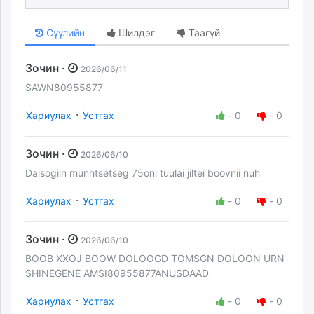
Сүүлийн
Шилдэг
Таагүй
Зочин ·
2026/06/11
SAWN80955877
·
Хариулах
Устгах
-
0
-
0
Зочин ·
2026/06/10
Daisogiin munhtsetseg 75oni tuulai jiltei boovnii nuh
·
Хариулах
Устгах
-
0
-
0
Зочин ·
2026/06/10
BOOB XXOJ BOOW DOLOOGD TOMSGN DOLOON URN
SHINEGENE AMSI80955877ANUSDAAD
·
Хариулах
Устгах
-
0
-
0