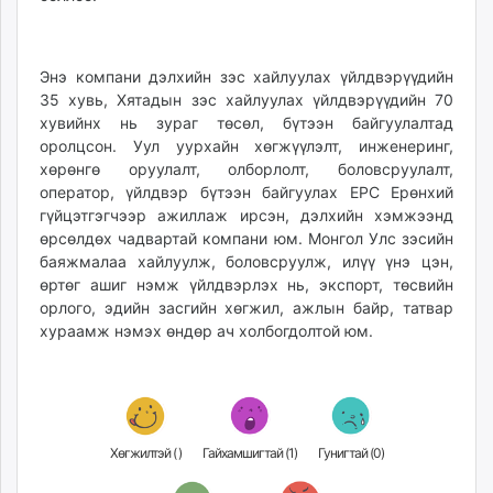
Энэ компани дэлхийн зэс хайлуулах үйлдвэрүүдийн
35 хувь, Хятадын зэс хайлуулах үйлдвэрүүдийн 70
хувийнх нь зураг төсөл, бүтээн байгуулалтад
оролцсон. Уул уурхайн хөгжүүлэлт, инженеринг,
хөрөнгө оруулалт, олборлолт, боловсруулалт,
оператор, үйлдвэр бүтээн байгуулах EPC Ерөнхий
гүйцэтгэгчээр ажиллаж ирсэн, дэлхийн хэмжээнд
өрсөлдөх чадвартай компани юм. Монгол Улс зэсийн
баяжмалаа хайлуулж, боловсруулж, илүү үнэ цэн,
өртөг ашиг нэмж үйлдвэрлэх нь, экспорт, төсвийн
орлого, эдийн засгийн хөгжил, ажлын байр, татвар
хураамж нэмэх өндөр ач холбогдолтой юм.
Хөгжилтэй (
)
Гайхамшигтай (
1
)
Гунигтай (
0
)