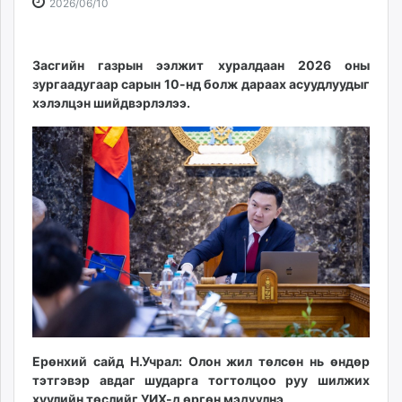
2026-
2026-
2026/06/10
ikon.mn
06-
08-
mnb.mn
10
06
Livetv.mn
18:04:16
19:39:43
Засгийн газрын ээлжит хуралдаан 2026 оны
Eguur.mn
зургаадугаар сарын 10-нд болж дараах асуудлуудыг
хэлэлцэн шийдвэрлэлээ.
24tsag.mn
shuud.mn
eagle.mn
ergelt.mn
zarig.mn
today.mn
zuv.mn
mminfo.mn
ugluu.mn
urlag.mn
unen.mn
asu.mn
Ерөнхий сайд Н.Учрал: Олон жил төлсөн нь өндөр
shudarga.mn
тэтгэвэр авдаг шударга тогтолцоо руу шилжих
shuurhai.mn
хуулийн төслийг УИХ-д өргөн мэдүүлнэ