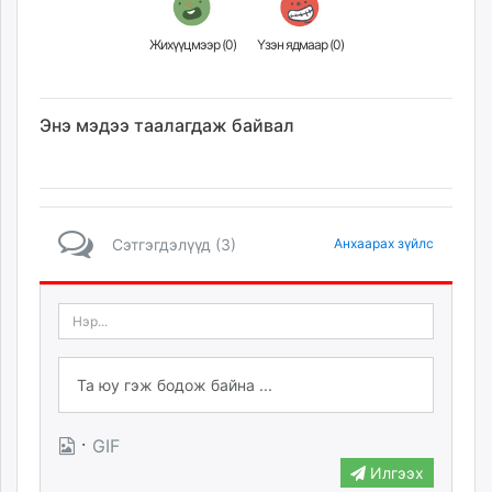
Жихүүцмээр (
0
)
Үзэн ядмаар (
0
)
Энэ мэдээ таалагдаж байвал
Сэтгэгдэлүүд (3)
Анхаарах зүйлс
·
GIF
Илгээх