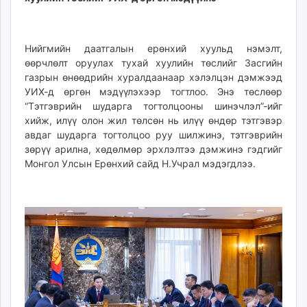
unuudur.mn
isee.mn
mglradio.com
Нийгмийн даатгалын ерөнхий хуульд нэмэлт,
өөрчлөлт оруулах тухай хуулийн төслийг Засгийн
fact.mn
газрын өнөөдрийн хуралдаанаар хэлэлцэн дэмжээд
itoim.mn
УИХ-д өргөн мэдүүлэхээр тогтлоо. Энэ төслөөр
tumen.mn
“Тэтгэврийн шударга тогтолцооны шинэчлэл”-ийг
shuum.mn
хийж, илүү олон жил төлсөн нь илүү өндөр тэтгэвэр
times.mn
авдаг шударга тогтолцоо руу шилжинэ, тэтгэврийн
tvmongolia.mn
зөрүү арилна, хөдөлмөр эрхлэлтээ дэмжинэ гэдгийг
Монгол Улсын Ерөнхий сайд Н.Учрал мэдэгдлээ.
mass.mn
unegui.mn
assa.mn
toim.mn
tac.mn
paparazzi.mn
unread.today