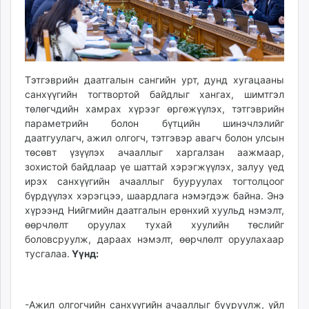
Тэтгэврийн даатгалын сангийн урт, дунд хугацааны
санхүүгийн тогтвортой байдлыг хангах, шимтгэл
төлөгчдийн хамрах хүрээг өргөжүүлэх, тэтгэврийн
параметрийн болон бүтцийн шинэчлэлийг
даатгуулагч, ажил олгогч, тэтгэвэр авагч болон улсын
төсөвт үзүүлэх ачааллыг харгалзан аажмаар,
зохистой байдлаар үе шаттай хэрэгжүүлэх, залуу үед
ирэх санхүүгийн ачааллыг бууруулах тогтолцоог
бүрдүүлэх хэрэгцээ, шаардлага нэмэгдэж байна. Энэ
хүрээнд Нийгмийн даатгалын ерөнхий хуульд нэмэлт,
өөрчлөлт оруулах тухай хуулийн төслийг
боловсруулж, дараах нэмэлт, өөрчлөлт оруулахаар
тусгалаа.
Үүнд:
-Ажил олгогчийн санхүүгийн ачааллыг бууруулж, үйл