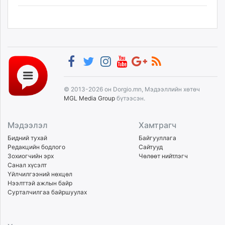
© 2013-2026 он Dorgio.mn, Мэдээллийн хөтөч
MGL Media Group
бүтээсэн.
Мэдээлэл
Хамтрагч
Бидний тухай
Байгууллага
Редакцийн бодлого
Сайтууд
Зохиогчийн эрх
Чөлөөт нийтлэгч
Санал хүсэлт
Үйлчилгээний нөхцөл
Нээлттэй ажлын байр
Сурталчилгаа байршуулах