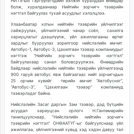
НИТХ-ын Тэргүүлэгчдийн ээлжит хуралдаан өнөөдөр
ikon.mn
болж, хуралдаанаар Нийтийн зорчигч тээврийн
mnb.mn
нэгтгэл байгуулах тухай асуудлыг хэлэлцлээ.
Livetv.mn
Улаанбаатар хотын нийтийн тээврийн үйлчилгээг
Eguur.mn
сайжруулах, үйлчилгээний чанар соёл, сахилга
24tsag.mn
хариуцлагыг дээшлүүлж, үйл ажиллагааны өртөг
shuud.mn
зардлыг бууруулах зорилгоор нийслэлийн өмчит
Автобус-1, Автобус-3, Цахилгаан тээвэр компаниудыг
eagle.mn
нэгтгэж “Нийтийн зорчигч тээврийн нэгтгэл”
ergelt.mn
байгуулахаар санал боловсруулжээ. Өнөөдрийн
zarig.mn
байдлаар нийслэлийн нийтийн тээврийн үйлчилгээнд
today.mn
900 гаруй автобус явж байгаагаас нийт зорчигчдын
zuv.mn
25 орчим хувийг төрийн өмчит “Автобуснэг”,
mminfo.mn
“Автобус-3”, “Цахилгаан тээвэр” компаниуд
тээвэрлэдэг байна.
ugluu.mn
urlag.mn
Нийслэлийн Засаг даргын Зам тээвэр, дэд бүтцийн
unen.mn
асуудал хариуцсан орлогч Н.Гантөмөрийн
asu.mn
танилцуулснаар, "Нийслэлийн нийтийн зорчигч
тээврийн нэгтгэл” ОНӨААТҮГ-ыг байгуулснаар үйл
shudarga.mn
ажиллагаа, үйлчилгээний хувьд хэд хэдэн давуу тал
shuurhai.mn