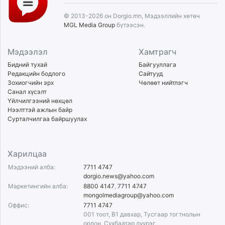
© 2013-2026 он Dorgio.mn, Мэдээллийн хөтөч
MGL Media Group
бүтээсэн.
Мэдээлэл
Хамтрагч
Бидний тухай
Байгууллага
Редакцийн бодлого
Сайтууд
Зохиогчийн эрх
Чөлөөт нийтлэгч
Санал хүсэлт
Үйлчилгээний нөхцөл
Нээлттэй ажлын байр
Сурталчилгаа байршуулах
Харилцаа
Мэдээний алба:
7711 4747
dorgio.news@yahoo.com
Маркетингийн алба:
8800 4147
,
7711 4747
mongolmediagroup@yahoo.com
Оффис:
7711 4747
001 тоот, B1 давхар, Тусгаар тогтнолын
ордон, Сүхбаатар дүүрэг