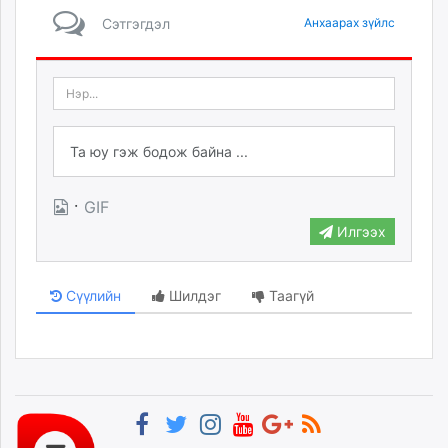
Сэтгэгдэл
Анхаарах зүйлс
·
GIF
Илгээх
Сүүлийн
Шилдэг
Таагүй