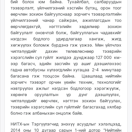
бий болох юм байна. Тухайлбал, салбаруудын
unuudur.mn
тээвэрлэлт, үйлчилгээний хэсгийн бүтэц, орон тоог
isee.mn
өөрчлөн зохион байгуулснаар зорчигч тээвэрлэлтийн
mglradio.com
үйлчилгээний чанар сайжран, ажиллагсдын тоо
өөрчлөгдөхгүй, нэгтгэлийн хөдөлмөр зохион
fact.mn
байгуулалт оновчтой болж, байгууллагын чадавхийг
itoim.mn
нэгдсэн бодлого удирдлагаар хангаж, жигд
tumen.mn
хөгжүүлэх боломж бүрдэнэ гэж үзжээ. Мөн үйлчлэх
shuum.mn
чиглэлүүдийг дахин төлөвлөснөөр тээврийн
times.mn
хэрэгслийн сул гүйлт жилдээ дунджаар 127 000 км-
ээр багасч, эдийн засгийн үр ашиг дээшилэхээс
tvmongolia.mn
гадна автобусны хүлээгдлийн хугацаа 2-4 минутаар
mass.mn
багасана гэж тооцсон байна. Цаашлаад нийтийн
unegui.mn
зорчигч тээвэрт орчин үеийн техник, технологийг
assa.mn
нэвтрүүлэх ажлыг нэгдсэн бодлогоор хэрэгжүүлж,
toim.mn
хөрөнгө оруулалтын үр дүнг дээшлүүлэх,
чиглэлүүдийг өөрчлөх, нэгтгэн зохион байгуулах,
tac.mn
тээврийн хэрэгслийн сул гүйлтийг багасгахад хялбар
paparazzi.mn
болно гэж албаныхан онцолж байв.
unread.today
НИТХ-ын Тэргүүлэгчид энэхүү асуудлыг хэлэлцээд,
2014 оны 10 дугаар сарын 1-ний дотор “Нийтийн