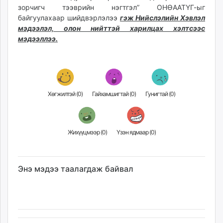
зорчигч тээврийн нэгтгэл” ОНӨААТҮГ-ыг
байгуулахаар шийдвэрлэлээ
гэж Нийслэлийн Хэвлэл
мэдээлэл, олон нийттэй харилцах хэлтсээс
мэдээллээ.
Хөгжилтэй (
0
)
Гайхамшигтай (
0
)
Гунигтай (
0
)
Жихүүцмээр (
0
)
Үзэн ядмаар (
0
)
Энэ мэдээ таалагдаж байвал