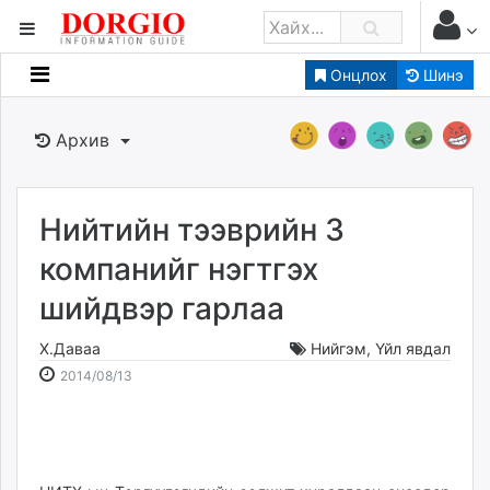
Онцлох
Шинэ
Мэдээллийн
Зар мэдээллийн
Архив
Банк санхүү
Бизнес ААН
Төрийн
Нийтийн тээврийн 3
Нийслэлийн
компанийг нэгтгэх
шийдвэр гарлаа
dorgio.mn
Gogo.mn
Х.Даваа
Нийгэм
,
Үйл явдал
caak.mn
2014-
2026-
2014/08/13
news.mn
08-
08-
13
09
zindaa.mn
15:13:31
16:57:03
Baabar.mn
tovch.mn