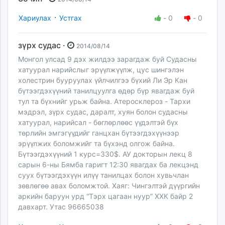
·
Хариулах
Устгах
-
0
-
0
зүрх судас ·
2014/08/14
Монгол улсад 9 дэх жилдээ зарагдаж буй Судасны
хатуурал нарийслыг эрүүлжүүлж, цус шингэлэн
холестрин бууруулах үйлчилгээ бүхий Ли Эр Кан
бүтээгдэхүүний танилцуулга өдөр бүр явагдаж буй
тул та бүхнийг урьж байна. Атеросклероз - Тархи
мэдрэл, зүрх судас, даралт, хуян болон судасны
хатуурал, нарийсал - бөглөрлөөс үүдэлтэй бүх
төрлийн эмгэгүүдийг ганцхан бүтээгдэхүүнээр
эрүүлжих боломжийг та бүхэнд олгож байна.
Бүтээгдэхүүний 1 курс=330$. АУ докторын лекц 8
сарын 6-ны Бямба гаригт 12:30 явагдах ба лекцэнд
суух бүтээгдэхүүн илүү танилцах болон хувьчлан
зөвлөгөө авах боломжтой. Хаяг: Чингэлтэй дүүргийн
аркийн баруун урд “Тэрх цагаан нуур” ХХК байр 2
давхарт. Утас 96665038