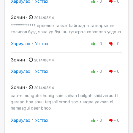
·
Хариулах
Устгах
-
0
-
0
Зочин ·
2014/08/14
************ ерөөлөө тавьж байгаад л татварыг нь
төлчөөл бүгд явна үр бүн нь түгжрэл хэвээрээ үлдэнэ
·
Хариулах
Устгах
-
0
-
0
Зочин ·
2014/08/14
·
Хариулах
Устгах
-
0
-
0
Зочин ·
2014/08/14
cap-n mungutei huniig sain saihan bailgah shiidveruud l
garaad bna shuu tegsnii orond soc-ruugaa yavsan ni
hamaagui deer bhoo
·
Хариулах
Устгах
-
0
-
0