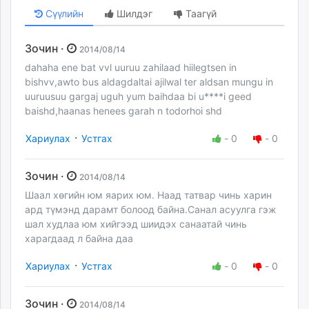
Сүүлийн
Шилдэг
Таагүй
Зочин ·
2014/08/14
dahaha ene bat vvl uuruu zahilaad hiilegtsen in
bishvv,awto bus aldagdaltai ajilwal ter aldsan mungu in
uuruusuu gargaj uguh yum baihdaa bi u****i geed
baishd,haanas henees garah n todorhoi shd
·
Хариулах
Устгах
-
0
-
0
Зочин ·
2014/08/14
Шаал хөгийн юм яарих юм. Наад татвар чинь харин
ард түмэнд дарамт болоод байна.Санал асуулга гэж
шал худлаа юм хийгээд шиидэх санаатай чинь
харагдаад л байна даа
·
Хариулах
Устгах
-
0
-
0
Зочин ·
2014/08/14