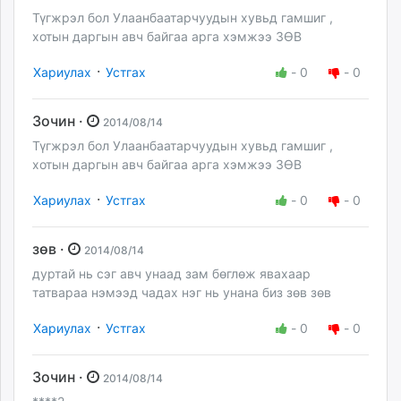
Түгжрэл бол Улаанбаатарчуудын хувьд гамшиг ,
хотын даргын авч байгаа арга хэмжээ ЗӨВ
·
Хариулах
Устгах
-
0
-
0
Зочин ·
2014/08/14
Түгжрэл бол Улаанбаатарчуудын хувьд гамшиг ,
хотын даргын авч байгаа арга хэмжээ ЗӨВ
·
Хариулах
Устгах
-
0
-
0
зөв ·
2014/08/14
дуртай нь сэг авч унаад зам бөглөж явахаар
татвараа нэмээд чадах нэг нь унана биз зөв зөв
·
Хариулах
Устгах
-
0
-
0
Зочин ·
2014/08/14