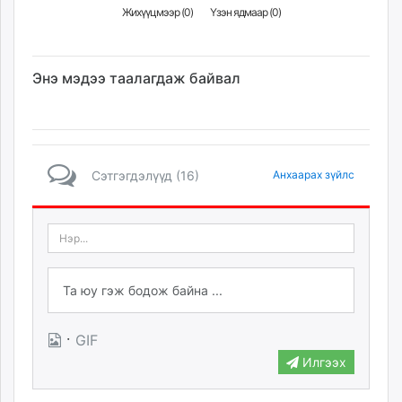
Жихүүцмээр (
0
)
Үзэн ядмаар (
0
)
unuudur.mn
isee.mn
mglradio.com
Энэ мэдээ таалагдаж байвал
fact.mn
itoim.mn
tumen.mn
shuum.mn
times.mn
Сэтгэгдэлүүд (16)
Анхаарах зүйлс
tvmongolia.mn
mass.mn
unegui.mn
assa.mn
toim.mn
tac.mn
paparazzi.mn
·
GIF
unread.today
Илгээх