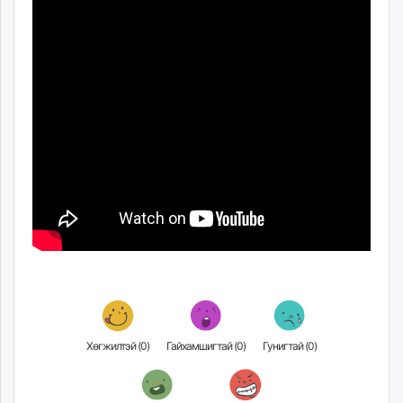
ikon.mn
mnb.mn
Livetv.mn
Eguur.mn
24tsag.mn
shuud.mn
eagle.mn
ergelt.mn
zarig.mn
today.mn
zuv.mn
mminfo.mn
ugluu.mn
urlag.mn
unen.mn
Хөгжилтэй (
0
)
Гайхамшигтай (
0
)
Гунигтай (
0
)
asu.mn
shudarga.mn
shuurhai.mn