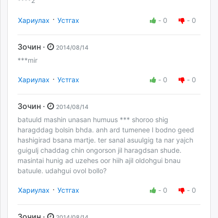
****2
·
Хариулах
Устгах
-
0
-
0
Зочин ·
2014/08/14
***mir
·
Хариулах
Устгах
-
0
-
0
Зочин ·
2014/08/14
batuuld mashin unasan humuus *** shoroo shig
haragddag bolsin bhda. anh ard tumenee l bodno geed
hashigirad bsana martje. ter sanal asuulgig ta nar yajch
guigulj chaddag chin ongorson jil haragdsan shude.
masintai hunig ad uzehes oor hiih ajil oldohgui bnau
batuule. udahgui ovol bollo?
·
Хариулах
Устгах
-
0
-
0
Зочин ·
2014/08/14