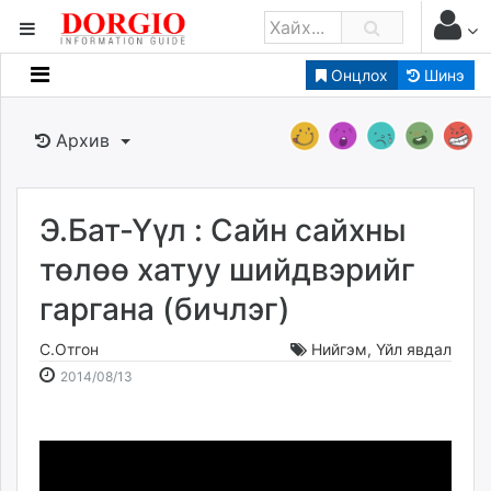
Онцлох
Шинэ
Мэдээллийн
Зар мэдээллийн
Архив
Банк санхүү
Бизнес ААН
Төрийн
Э.Бат-Үүл : Сайн сайхны
Нийслэлийн
төлөө хатуу шийдвэрийг
гаргана (бичлэг)
dorgio.mn
Gogo.mn
С.Отгон
Нийгэм
,
Үйл явдал
caak.mn
2014-
2026-
2014/08/13
news.mn
08-
08-
13
09
zindaa.mn
15:18:34
14:09:25
Baabar.mn
tovch.mn