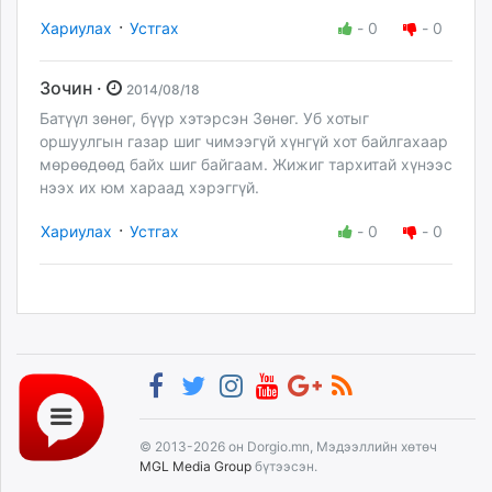
·
Хариулах
Устгах
-
0
-
0
Зочин ·
2014/08/18
Батүүл зөнөг, бүүр хэтэрсэн Зөнөг. Уб хотыг
оршуулгын газар шиг чимээгүй хүнгүй хот байлгахаар
мөрөөдөөд байх шиг байгаам. Жижиг тархитай хүнээс
нээх их юм хараад хэрэггүй.
·
Хариулах
Устгах
-
0
-
0
© 2013-2026 он Dorgio.mn, Мэдээллийн хөтөч
MGL Media Group
бүтээсэн.