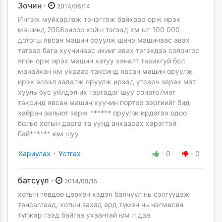
Зочин ·
2014/08/14
Ингэж муйхарлаж тэнэгтэж байхаар орж ирэх
машинд 2008оноос хойш тэгээд км ыг 100 000
дотогш явсан машин оруулж шинэ машинаас авах
татвар бага хуучинаас ихииг авах тэгэхдээ солонгос
япон орж ирэх машин хатуу хяналт тавихгуй бол
манайхан км ухраах таксинд явсан машин оруулж
ирэх эсвэл задалж оруулж ирээд угсарч зарах мэт
хууль бус уйлдэл их гаргадаг шуу сонато7мэт
таксинд явсан машин хуучин портер зэргиийг бид
хайран вальют зарж ****** оруулж ирдэгээ одоо
болье хотын дарга та уунд анхаарах хэрэгтэй
бай****** юм шуу
·
Хариулах
Устгах
-
0
-
0
батсүүл ·
2014/08/15
хотын төвдөө цөөхөн хэдэн баячуул нь сэлгүүцэж
тансаглаад, хотын захад ард түмэн нь нэгмөсөн
түгжэр гээд байгаа ухаантай юм л даа