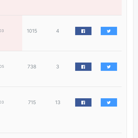
наймдугаар сарын 14-нөөс
ажиллуулж эхэлнэ
уржигдар
1015
4
03
Орон сууц, нийтийн аж ахуй,
авто зам, тохижилт
үйлчилгээний ажилтнуудын
ХАРИЛЦАА хандлагатай
холбоотой ГОМДОЛ их байгааг
дурдлаа
уржигдар
738
3
05
Бариста хийх нь залуусын
дунд яагаад трэнд болов
уржигдар
715
13
03
Өмгөөлөгч Б.Оюунбилэг:
"Урьхан" Б.Чинбат гэж хүн
бизнес хамтрагчаа гүтгэж
хууль хяналтын байгууллагаар
шалгуулж, торны цаана
суулгана гэх мэтээр дарамталдаг