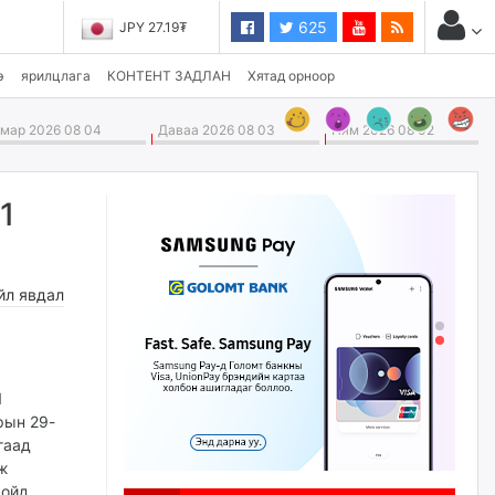
625
JPY 27.19₮
э
ярилцлага
КОНТЕНТ ЗАДЛАН
Хятад орноор
ар 2026 08 04
Даваа 2026 08 03
Ням 2026 08 02
1
йл явдал
1
рын 29-
гаад
эж
 ойд