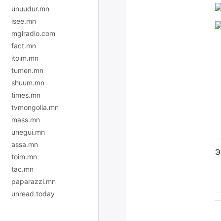
unuudur.mn
isee.mn
mglradio.com
fact.mn
itoim.mn
tumen.mn
shuum.mn
times.mn
tvmongolia.mn
mass.mn
unegui.mn
assa.mn
Э
toim.mn
tac.mn
paparazzi.mn
unread.today