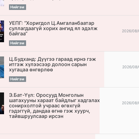
Нийгэм
УЕПГ: “Хоригдол Ц.Амгаланбаатар
cуллагдаагүй хорих ангид ял эдэлж
2026/08/
байгаа“
Нийгэм
Ц.Будханд: Дүүгээ гараад ирнэ гэж
итгэж хүлээсээр долоон сарын
2026/08/
хугацаа өнгөрлөө
Нийгэм
Э.Бат-Үүл: Оросууд Монголын
шатахууны хараат байдлыг хадгалах
2026/08/
сонирхолтой учраас өгөхгүй
гэдэггүй, дандаа өгнө гэж хуурч,
тайвшруулсаар ирсэн