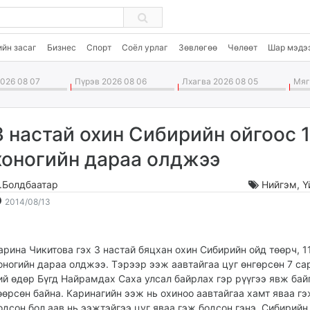
ийн засаг
Бизнес
Спорт
Соёл урлаг
Зөвлөгөө
Чөлөөт
Шар мэдэ
026 08 07
Пүрэв 2026 08 06
Лхагва 2026 08 05
Мягм
3 настай охин Сибирийн ойгоос 1
хоногийн дараа олджээ
.Болдбаатар
Нийгэм
,
Ү
2014-
2026-
2014/08/13
08-
08-
13
08
19:44:30
16:58:05
арина Чикитова гэх 3 настай бяцхан охин Сибирийн ойд төөрч, 1
оногийн дараа олджээ. Тэрээр ээж аавтайгаа цуг өнгөрсөн 7 са
ий өдөр Бүгд Найрамдах Саха улсал байрлах гэр рүүгээ явж бай
өөрсөн байна. Каринагийн ээж нь охиноо аавтайгаа хамт яваа г
одсон бол аав нь ээжтэйгээ цуг яваа гэж бодсон гэнэ. Сибирийн