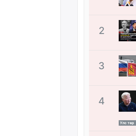
2
3
4
Улс төр