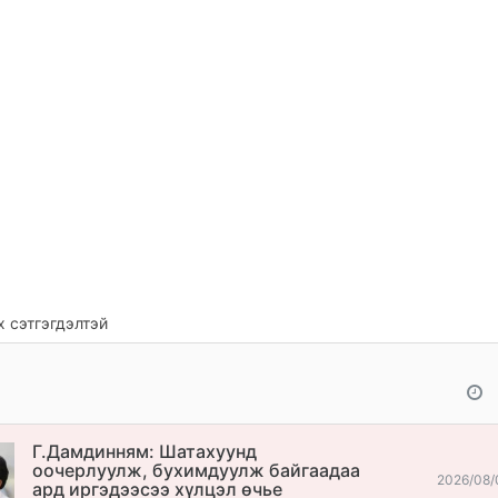
 сэтгэгдэлтэй
Г.Дамдинням: Шатахуунд
оочерлуулж, бухимдуулж байгаадаа
2026/08/
ард иргэдээсээ хүлцэл өчье