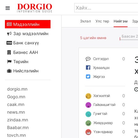
Эхлэл
Улс төр
Нийгэм
Эд
Мэдээллийн
Зар мэдээллийн
Баасан 2
5 цагийн өмнө
Банк санхүү
Бизнес ААН
0
Сэтгэгдэл
Төрийн
Хуваалцах
Нийслэлийн
Жиргээ
Д
dorgio.mn
0
Хөгжилтэй
Gogo.mn
caak.mn
0
Гайхамшигтай
К
news.mn
0
Гунигтай
х
zindaa.mn
0
Жихүүцмээр
н
Baabar.mn
т
0
Үзэн ядмаар
tovch.mn
б