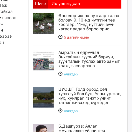
Шинэ
Их уншигдсан
лзаж
хайхаа
Өнөөдөр ихэнх нутгаар халах
мт явсан
боловч 9, 10-нд нутгийн төв
аж
хэсгээр, 11-нд нутгийн зүүн
хагаст аадар бороо орно
ын
нээрээ
5 цагийн өмнө
рч
Амралтын өдрүүдэд
Энхтайвны гүүрний баруун,
зүүн талын туслах авто замыг
хааж, засварлана
өчигдѳр
ЦУОШГ: Голд ороод хөл
тулахгүй бол буц. Усны урсгал,
нүх, хуйлрал гэнэт хүнийг
татаж живэхэд хүргэдэг
өчигдѳр
Б.Дашпүрэв: Аялал
жуулчлалын үйлчилгээ