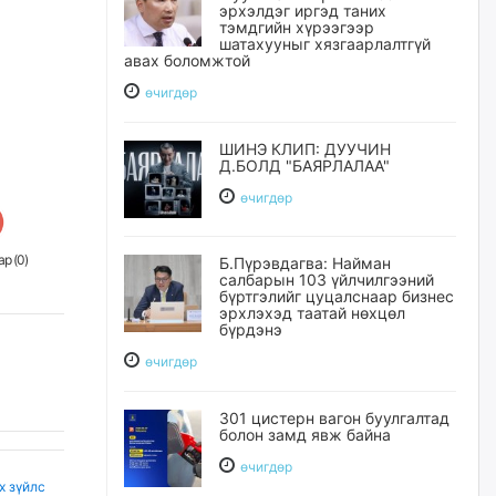
эрхэлдэг иргэд таних
тэмдгийн хүрээгээр
шатахууныг хязгаарлалтгүй
авах боломжтой
өчигдѳр
ШИНЭ КЛИП: ДУУЧИН
Д.БОЛД "БАЯРЛАЛАА"
өчигдѳр
р (
0
)
Б.Пүрэвдагва: Найман
салбарын 103 үйлчилгээний
бүртгэлийг цуцалснаар бизнес
эрхлэхэд таатай нөхцөл
бүрдэнэ
өчигдѳр
301 цистерн вагон буулгалтад
болон замд явж байна
өчигдѳр
х зүйлс