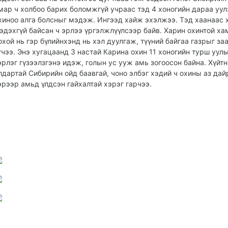
мар ч холбоо барих боломжгүй учраас тэд 4 хоногийн дараа уу
хиноо алга болсныг мэдэж. Ингээд хайж эхэлжээ. Тэд хаанаас 
эдэхгүй байсан ч эрлээ үргэлжлүүлсээр байв. Харин охинтой ха
охой нь гэр бүлийнхэнд нь хэл дуулгаж, түүний байгаа газрыг за
гчээ. Энэ хугацаанд 3 настай Карина охин 11 хоногийн турш уул
эрлэг гүзээлзгэнэ идэж, голын ус ууж амь зогоосон байна. Хүйт
лдартай Сибирийн ойд баавгай, чоно элбэг хэдий ч охины аз дай
эрээр амьд үлдсэн гайхалтай хэрэг гарчээ.