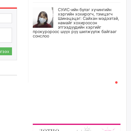
СУИС-ийн бүлэг хүчингийн
хэргийн хохирогч, тэмцэгч
Шинэцэцэг: Сайхан мэдээтэй,
намайг хохироосон
этгээдүүдийн хэргийг
прокуророос шүүх рүү шилжүүлж байгааг
сонслоо
өчигдѳр
гээх
Өчигдрийн байдлаар ₮10000
доош дүнгээр шатахууны
худалдан авалт хийсэн 1500
баримт бүртгэгджээ
өчигдѳр
Шатахуун олголтыг 50,000
төгрөгөөр хязгаарласныг
нэмэгдүүлж 100,000 төгрөгт
хүргэхээр судалж байгаа
өчигдѳр