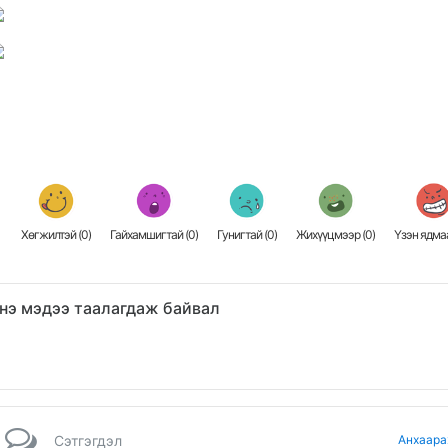
Хөгжилтэй (
0
)
Гайхамшигтай (
0
)
Гунигтай (
0
)
Жихүүцмээр (
0
)
Үзэн ядмаа
нэ мэдээ таалагдаж байвал
Сэтгэгдэл
Анхаара