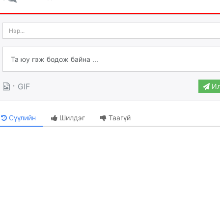
·
GIF
Ил
Сүүлийн
Шилдэг
Таагүй