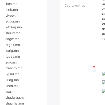
ikon.mn
я
Сурталчилгаа
о
mnb.mn
м
Livetv.mn
н
Eguur.mn
ө
24tsag.mn
з
shuud.mn
а
т
eagle.mn
ergelt.mn
zarig.mn
today.mn
zuv.mn
mminfo.mn
ugluu.mn
urlag.mn
unen.mn
asu.mn
shudarga.mn
shuurhai.mn