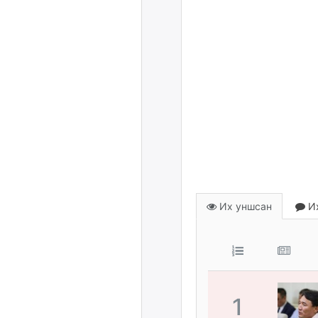
Их уншсан
Их
1