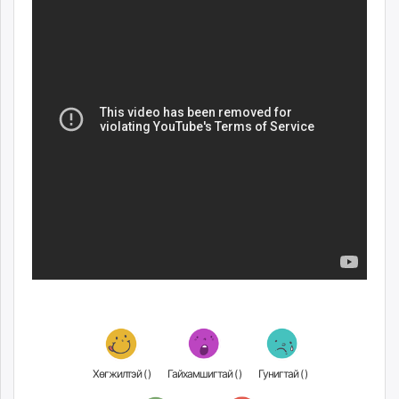
ikon.mn
mnb.mn
Livetv.mn
Eguur.mn
24tsag.mn
shuud.mn
eagle.mn
ergelt.mn
zarig.mn
today.mn
zuv.mn
mminfo.mn
ugluu.mn
urlag.mn
unen.mn
asu.mn
shudarga.mn
Хөгжилтэй (
)
Гайхамшигтай (
)
Гунигтай (
)
shuurhai.mn