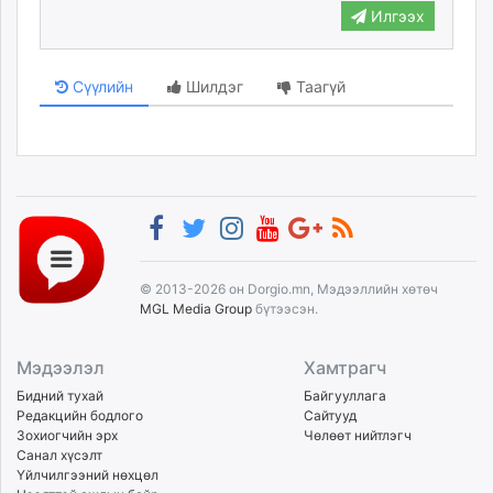
Илгээх
Сүүлийн
Шилдэг
Таагүй
© 2013-2026 он Dorgio.mn, Мэдээллийн хөтөч
MGL Media Group
бүтээсэн.
Мэдээлэл
Хамтрагч
Бидний тухай
Байгууллага
Редакцийн бодлого
Сайтууд
Зохиогчийн эрх
Чөлөөт нийтлэгч
Санал хүсэлт
Үйлчилгээний нөхцөл