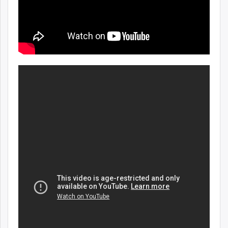
unuudur.mn
isee.mn
mglradio.com
fact.mn
itoim.mn
tumen.mn
shuum.mn
times.mn
tvmongolia.mn
mass.mn
unegui.mn
assa.mn
toim.mn
tac.mn
paparazzi.mn
unread.today