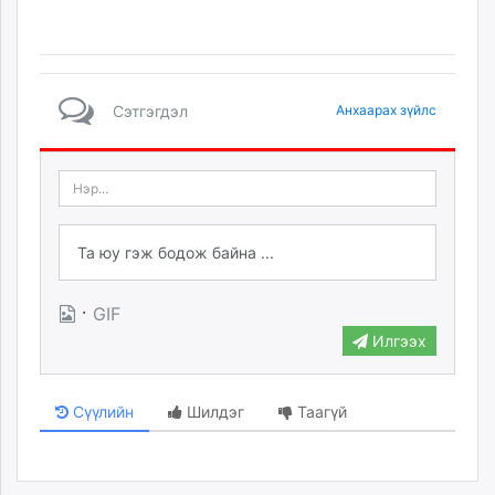
Сэтгэгдэл
Анхаарах зүйлс
·
GIF
Илгээх
Сүүлийн
Шилдэг
Таагүй