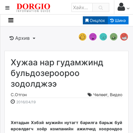
Онцлох
Шинэ
Мэдээллийн
Зар мэдээллийн
Архив
Банк санхүү
Бизнес ААН
Төрийн
Хужаа нар гудамжинд
Нийслэлийн
бульдозероороо
зодолджээ
dorgio.mn
Gogo.mn
С.Отгон
Чөлөөт
,
Видео
caak.mn
2016-
2026-
2016/04/19
news.mn
04-
08-
19
08
zindaa.mn
12:10:18
11:11:45
Хятадын Хэбэй мужийн нутагт барилга барьж буй
Baabar.mn
өрсөлдөгч хоёр компанийн ажилчид хоорондоо
tovch.mn