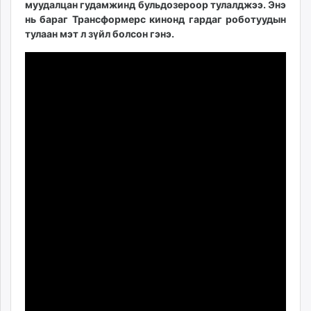
муудалцан гудамжинд бульдозероор тулалджээ. Энэ
ikon.mn
нь бараг Трансформерс кинонд гардаг роботуудын
mnb.mn
тулаан мэт л зүйл болсон гэнэ.
Livetv.mn
Eguur.mn
24tsag.mn
shuud.mn
eagle.mn
ergelt.mn
zarig.mn
today.mn
zuv.mn
mminfo.mn
ugluu.mn
urlag.mn
unen.mn
asu.mn
shudarga.mn
shuurhai.mn