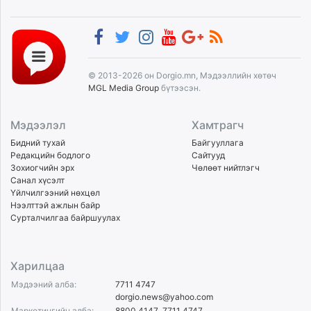
© 2013-2026 он Dorgio.mn, Мэдээллийн хөтөч
MGL Media Group
бүтээсэн.
Мэдээлэл
Хамтрагч
Бидний тухай
Байгууллага
Редакцийн бодлого
Сайтууд
Зохиогчийн эрх
Чөлөөт нийтлэгч
Санал хүсэлт
Үйлчилгээний нөхцөл
Нээлттэй ажлын байр
Сурталчилгаа байршуулах
Харилцаа
Мэдээний алба:
7711 4747
dorgio.news@yahoo.com
Маркетингийн алба:
8800 4147
,
7711 4747