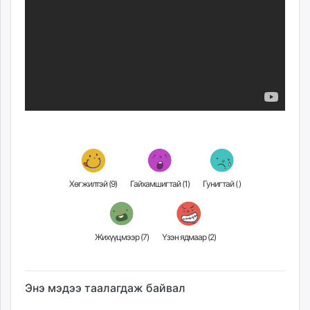
Хөгжилтэй (
9
)
Гайхамшигтай (
1
)
Гунигтай (
)
Жихүүцмээр (
7
)
Үзэн ядмаар (
2
)
Энэ мэдээ таалагдаж байвал