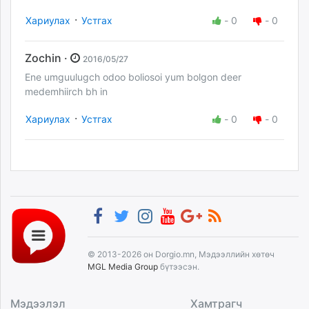
·
Хариулах
Устгах
-
0
-
0
Zochin ·
2016/05/27
Ene umguulugch odoo boliosoi yum bolgon deer
medemhiirch bh in
·
Хариулах
Устгах
-
0
-
0
© 2013-2026 он Dorgio.mn, Мэдээллийн хөтөч
MGL Media Group
бүтээсэн.
Мэдээлэл
Хамтрагч