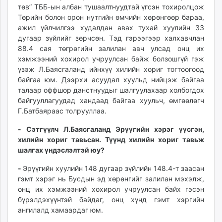
төв” ТББ-ын албан тушаалтнуудтай үгсэн тохиролцож
unuudur.mn
Төрийн болон орон нутгийн өмчийн хөрөнгөөр бараа,
isee.mn
ажил үйлчилгээ худалдан авах тухай хуулийн 33
mglradio.com
дугаар зүйлийг зөрчсөн. Тэд гэрээгээр халхавчлан
fact.mn
88.4 сая төгрөгийн залилан авч улсад онц их
itoim.mn
хэмжээний хохирол учруулсан байж болзошгүй гэж
үзэж Л.Баясгаланд ийнхүү хилийн хориг тогтоогоод
tumen.mn
байгаа юм. Дээрхи асуудал хуульд нийцэж байгаа
shuum.mn
талаар оффшор данстнуудыг шалгуулахаар холбогдох
times.mn
байгууллагуудад хандаад байгаа хуульч, өмгөөлөгч
tvmongolia.mn
Г.Батбаяраас толрууллаа.
mass.mn
- Сэтгүүлч Л.Баясгаланд Эрүүгийн хэрэг үүсгэн,
unegui.mn
хилийн хориг тавьсан. Түүнд хилийн хориг тавьж
assa.mn
шалгах үндэслэлтэй юу?
toim.mn
-
Эрүүгийн хуулийн 148 дугаар зүйлийн 148.4-т заасан
tac.mn
гэмт хэрэг нь Бусдын эд хөрөнгийг залилан мэхэлж,
paparazzi.mn
онц их хэмжээний хохирол учруулсан байх гэсэн
unread.today
бүрэлдэхүүнтэй байдаг, онц хүнд гэмт хэргийн
ангилалд хамаардаг юм.