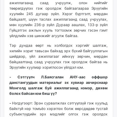
ажиллагаанд саад учруулж, олон нийтийг
төөрөгдүүлэх гэж оролдож байгаагаараа Эрүүгийн
хуулийн 245 дугаар зүйл. Хэрэг бүртгэлт, мөрдөн
байцаалт, шүүн таслах ажиллагаанд саад учруулах,
мөн хуулийн 236-р зүйл Дураар аашлах, 133-р зүйл
Гүйцэтгэх ажлын хууль тогтоомж зөрчих гэсэн гэмт
үйлдлийн хэв шинжийг агуулж байгаа.
Тэр дундаа өөрт нь холбогдох хэргийг шалгаж,
хилийн хориг тавьсан байхад эрх бүхий байгууллагын
шийдвэр, үйл ажиллагааг ийнхүү зөрчин, мөрдөн
байцаалтанд саад учруулах гэж оролдож байгаа нь
Эрүүгийн хуулиар хориглосон үйлдэл юм.
- Сэтгүүлч Л.Баясгалан АНУ-аас оффшор
данстангуудын материалыг эх хувиар авчирснаар
Монголд шалгаж буй ажиллагаанд нэмэр, дөхөм
болох байсан юм биш үү?
-
Нэгдүгээрт: Эрэн сурвалжлах сэтгүүлзүй гэж хуульд
байхгүй нэр томъёо хэрэглэх болж өөрсдөдөө тусгай
субъектүүдийн эрх мэдлийг олгох гэж оролдох