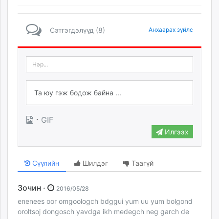
Сэтгэгдэлүүд (8)
Анхаарах зүйлс
·
GIF
Илгээх
Сүүлийн
Шилдэг
Таагүй
Зочин ·
2016/05/28
enenees oor omgoologch bdggui yum uu yum bolgond
oroltsoj dongosch yavdga ikh medegch neg garch de