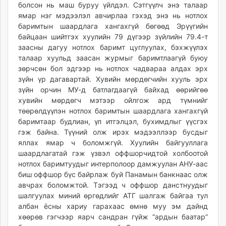
болсон нь маш буруу үйлдэл. Сэтгүүлч энэ талаар
ямар нэг мэдээлэл авчирлаа гэхэд энэ нь нотлох
баримтын шаардлага хангахгүй бөгөөд Эрүүгийн
байцаан шийтгэх хуулийн 79 дүгээр зүйлийн 79.4-т
заасны дагуу нотлох баримт цуглуулах, бэхжүүлэх
талаар хуульд заасан журмыг баримтлаагүй буюу
зөрчсөн бол эдгээр нь нотлох чадвараа алдах эрх
зүйн үр дагавартай. Хувийн мөрдөгчийн хууль эрх
зүйн орчин МУ-д батлагдаагүй байхад өөрийгөө
хувийн мөрдөгч мэтээр ойлгож ард түмнийг
төөрөлдүүлэн нотлох баримтын шаардлага хангахгүй
баримтаар будлиан, үл итгэлцэл, бухимдлыг үүсгэх
гэж байна. Түүний олж ирэх мэдээллээр бусдыг
яллах ямар ч боломжгүй. Хуулийн байгууллага
шаардлагатай гэж үзвэл оффшорчидтой холбоотой
нотлох баримтуудыг интерполоор дамжуулан АНУ-аас
биш оффшор бүс байрлаж буй Панамын банкнаас олж
авчрах боломжтой. Тэгээд ч оффшор данстнуудыг
шалгуулах миний өргөдлийг АТГ шалгаж байгаа тул
албан ёсны хариу гарахаас өмнө муу эм дайнд
хөөрөв гэгчээр яарч сандран гүйж “ардын баатар”