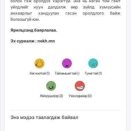
болох гэж оролдох хэрэггүй. Энэ нь нэгэн том гэмт
үйлдлийг нуун далдалж өөр зүйлд хүмүүсийн
анхаарлыг хандуулах гэсэн оролдлого байж
болзошгүй юм.
Ярилцсанд баярлалаа.
Эх сурвалж : nekh.mn
Хөгжилтэй (
1
)
Гайхамшигтай (
)
Гунигтай (
1
)
Жихүүцмээр (
3
)
Үзэн ядмаар (
0
)
Энэ мэдээ таалагдаж байвал