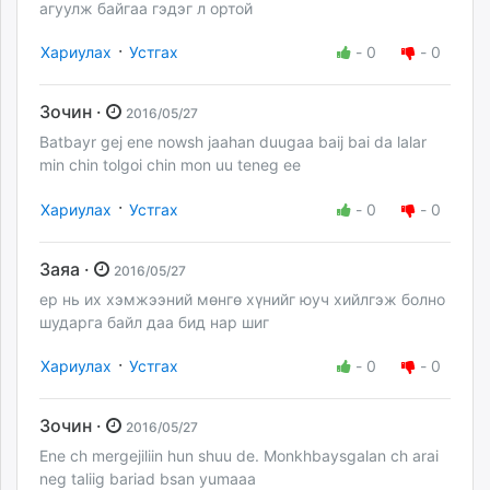
агуулж байгаа гэдэг л ортой
·
Хариулах
Устгах
-
0
-
0
Зочин ·
2016/05/27
Batbayr gej ene nowsh jaahan duugaa baij bai da lalar
min chin tolgoi chin mon uu teneg ee
·
Хариулах
Устгах
-
0
-
0
Заяа ·
2016/05/27
ер нь их хэмжээний мөнгө хүнийг юуч хийлгэж болно
шударга байл даа бид нар шиг
·
Хариулах
Устгах
-
0
-
0
Зочин ·
2016/05/27
Ene ch mergejiliin hun shuu de. Monkhbaysgalan ch arai
neg taliig bariad bsan yumaaa