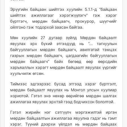
Эрүүгийн байцаан шийтгэх хуулийн 5.1.1-д “байцаан
шийтгэх ажиллагааг хэрэгжүүлэгч” гэж хэрэг
бүртгэгч, мөрдөн байцаагч, прокурор, шүүгчийг
ойлгоно гэж тодорхой заасан байгаа.
Мөн хуулийн 27 дугаар зүйлд Мөрдөн байцаалт
явуулах эрх бүхий этгээдүүд нь “... тагнуулын
байгууллагын мөрдөн байцаагч, авилгатай тэмцэх
газрын мөрдөн байцаагч, цагдаагийн байгууллагын
мөрдөн байцаагч” байх бөгөөд өөр өөрсдийн
харъяаллын хэрэгт мөрдөн байцаалт явуулах үүргийг
хуульчилж өгсөн.
Тиймээс эдгээрээс бусад этгээд хэрэг бүртгэлт,
мөрдөн байцаалт явуулах нь Монгол улсын хуулиар
хориотой. Гэтэл энэ нөхөр өөрийгөө мөрдөн шалгах
ажиллагаа явуулах эрхтэй гээд бодчихсон бололтой.
Гэтэл жирийн нэг сэтгүүлч мэргэжилтэй иргэн
мөрдөн байцаалтын ажиллагаа явуулна гэдэг нь гэмт
хэрэг. Түүний дээрхи үйлдэл нь мөрдөн байцаах