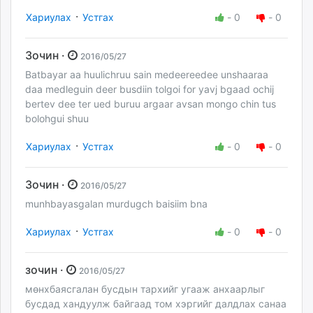
·
Хариулах
Устгах
-
0
-
0
Зочин ·
2016/05/27
Batbayar aa huulichruu sain medeereedee unshaaraa
daa medleguin deer busdiin tolgoi for yavj bgaad ochij
bertev dee ter ued buruu argaar avsan mongo chin tus
bolohgui shuu
·
Хариулах
Устгах
-
0
-
0
Зочин ·
2016/05/27
munhbayasgalan murdugch baisiim bna
·
Хариулах
Устгах
-
0
-
0
зочин ·
2016/05/27
мөнхбаясгалан бусдын тархийг угааж анхаарлыг
бусдад хандуулж байгаад том хэргийг далдлах санаа