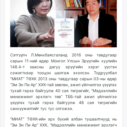
ikon.mn
mnb.mn
Livetv.mn
Eguur.mn
24tsag.mn
shuud.mn
eagle.mn
ergelt.mn
Сэтгүүлч Л.Мөнхбаясгаланд 2016 оны тавдугаар
сарын 11-ний өдөр Монгол Улсын Эрүүгийн хуулийн
zarig.mn
148.4-т заасны дагуу эрүүгийн хэрэг үүсгэн
today.mn
сэжигтнээр тооцон шалгаж эхэлсэн. Тодруулбал
zuv.mn
“МИАТ” ТӨХК 2013 оны тавдугаар сарын 03-ны өдөр
mminfo.mn
“Эм Эн Пи Ар” ХХК-тай зөвлөх, ажил үйлчилгээ үзүүлэх
ugluu.mn
тухай гэрээ байгуулж 40 сая төгрөгийг, “Мэдээллийн
urlag.mn
менежмент эрхлэгч төв” ТББ-тай ажил үйлчилгээ
үзүүлэх тухай гэрээ байгуулж 48 сая төгрөгийн
unen.mn
санхүүжилтийг тус тус олгожээ.
asu.mn
shudarga.mn
“МИАТ” ТӨХК-ийн эрх бүхий албан тушаалтнууд нь
shuurhai.mn
“Эм Эн Пи Ар” ХХК, “Мэдээллийн менежмент эрхлэгч