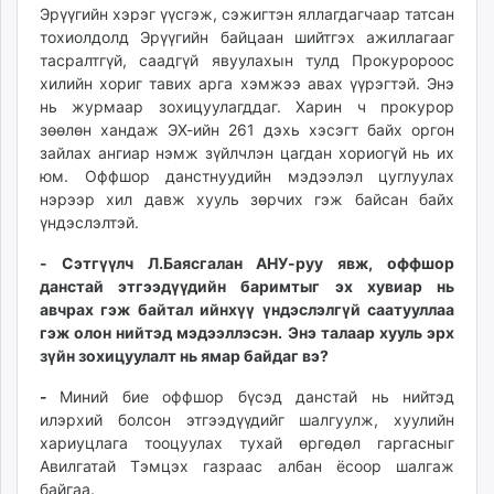
Эрүүгийн хэрэг үүсгэж, сэжигтэн яллагдагчаар татсан
тохиолдолд Эрүүгийн байцаан шийтгэх ажиллагааг
тасралтгүй, саадгүй явуулахын тулд Прокуророос
хилийн хориг тавих арга хэмжээ авах үүрэгтэй. Энэ
нь журмаар зохицуулагддаг. Харин ч прокурор
зөөлөн хандаж ЭХ-ийн 261 дэхь хэсэгт байх оргон
зайлах ангиар нэмж зүйлчлэн цагдан хориогүй нь их
юм. Оффшор данстнуудийн мэдээлэл цуглуулах
нэрээр хил давж хууль зөрчих гэж байсан байх
үндэслэлтэй.
- Сэтгүүлч Л.Баясгалан АНУ-руу явж, оффшор
данстай этгээдүүдийн баримтыг эх хувиар нь
авчрах гэж байтал ийнхүү үндэслэлгүй саатууллаа
гэж олон нийтэд мэдээллэсэн. Энэ талаар хууль эрх
зүйн зохицуулалт нь ямар байдаг вэ?
-
Миний бие оффшор бүсэд данстай нь нийтэд
илэрхий болсон этгээдүүдийг шалгуулж, хуулийн
хариуцлага тооцуулах тухай өргөдөл гаргасныг
Авилгатай Тэмцэх газраас албан ёсоор шалгаж
байгаа.