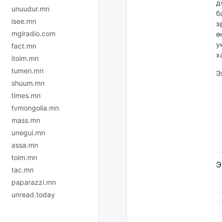
д
unuudur.mn
б
isee.mn
э
mglradio.com
ө
у
fact.mn
х
itoim.mn
tumen.mn
Э
shuum.mn
times.mn
tvmongolia.mn
mass.mn
unegui.mn
assa.mn
toim.mn
Э
tac.mn
paparazzi.mn
unread.today