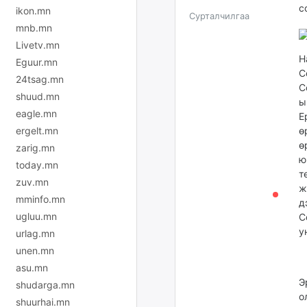
с
ikon.mn
Сурталчилгаа
mnb.mn
Livetv.mn
Н
Eguur.mn
С
24tsag.mn
С
shuud.mn
ы
eagle.mn
Е
ergelt.mn
ө
ө
zarig.mn
ю
today.mn
т
zuv.mn
ж
mminfo.mn
д
ugluu.mn
С
у
urlag.mn
unen.mn
asu.mn
Э
shudarga.mn
о
shuurhai.mn