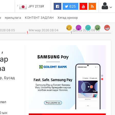
625
JPY 27.19₮
э
ярилцлага
КОНТЕНТ ЗАДЛАН
Хятад орноор
026 08 05
Мягмар 2026 08 04
Даваа 2026 08 03
,
нар
аа
өр
,
Бусад
өлөл
Х-ын