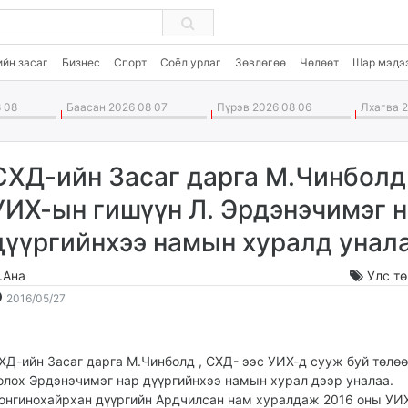
ийн засаг
Бизнес
Спорт
Соёл урлаг
Зөвлөгөө
Чөлөөт
Шар мэдэ
 08
Баасан 2026 08 07
Пүрэв 2026 08 06
Лхагва 2
СХД-ийн Засаг дарга М.Чинболд 
УИХ-ын гишүүн Л. Эрдэнэчимэг 
дүүргийнхээ намын хуралд унал
.Ана
Улс т
2016-
2026-
2016/05/27
05-
08-
27
09
12:40:18
20:23:42
ХД-ийн Засаг дарга М.Чинболд , СХД- ээс УИХ-д сууж буй төлө
олох Эрдэнэчимэг нар дүүргийнхээ намын хурал дээр уналаа.
онгинохайрхан дүүргийн Ардчилсан нам хуралдаж 2016 оны УИ