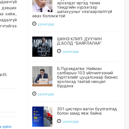
удаачгүй
эрхэлдэг иргэд таних
тэмдгийн хүрээгээр
 дэвших
шатахууныг хязгаарлалтгүй
аа хийж,
авах боломжтой
чадалгүй
уржигдар
гчтэйгээ
ШИНЭ КЛИП: ДУУЧИН
Д.БОЛД "БАЯРЛАЛАА"
уржигдар
Б.Пүрэвдагва: Найман
салбарын 103 үйлчилгээний
р (
0
)
бүртгэлийг цуцалснаар бизнес
эрхлэхэд таатай нөхцөл
бүрдэнэ
уржигдар
301 цистерн вагон буулгалтад
болон замд явж байна
уржигдар
х зүйлс