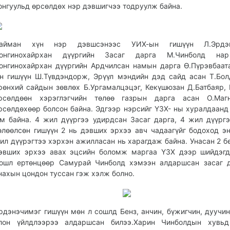
онгуульд өрсөлдөх нэр дэвшигчээ тодруулж байна.
айман хүн нэр дэвшсэнээс УИХ-ын гишүүн Л.Эрдэн
онгинохайрхан дүүргийн Засаг дарга М.Чинболд на
онгинохайрхан дүүргийн Ардчилсан намын дарга Ө.Пүрэвбаат
н гишүүн Ш.Түвдэндорж, Эрүүл мэндийн дэд сайд асан Т.Бол
рөнхий сайдын зөвлөх Б.Ургамалцэцэг, Кекүшюзан Д.Батбаяр,
рсөлдөөн хэрэглэгчийн төлөө газрын дарга асан О.Маг
рсөлдөхөөр болсон байна. Эдгээр нэрсийг ҮЗХ- ны хуралдаанд
м байна. 4 жил дүүргээ удирдсан Засаг дарга, 4 жил дүүрг
өлөөлсөн гишүүн 2 нь дэвших эрхээ авч чадаагүйг бодоход э
ил дүүрэгтээ хэрхэн ажилласан нь харагдаж байна. Унасан 2 б
эвших эрхээ авах эцсийн боломж маргаа ҮЗХ дээр шийдэгд
ошл ертөнцөөр Самурай Чинболд хэмээн алдаршсан засаг д
нахын цондон туссан гэж хэлж болно.
рдэнэчимэг гишүүн мөн л сошлд Бенз, анчин, бүжигчин, дуучин
лон үйлдлээрээ алдаршсан билээ.Харин Чинболдын хувьд