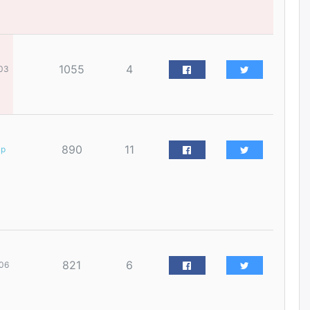
наймдугаар сарын 14-нөөс
ажиллуулж эхэлнэ
2026/08/06
1055
4
03
Орон сууц, нийтийн аж ахуй,
авто зам, тохижилт
үйлчилгээний ажилтнуудын
ХАРИЛЦАА хандлагатай
холбоотой ГОМДОЛ их байгааг
дурдлаа
2026/08/06
890
11
ар
Бариста хийх нь залуусын
дунд яагаад трэнд болов
2026/08/06
Өмгөөлөгч Б.Оюунбилэг:
"Урьхан" Б.Чинбат гэж хүн
821
6
06
бизнес хамтрагчаа гүтгэж
хууль хяналтын байгууллагаар
шалгуулж, торны цаана
суулгана гэх мэтээр дарамталдаг