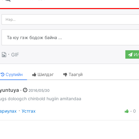
·
GIF
Ил
Сүүлийн
Шилдэг
Таагүй
oyuntuya ·
2016/05/30
ugs doloogch chinbold hugiin amitandaa
·
ариулах
Устгах
-
0