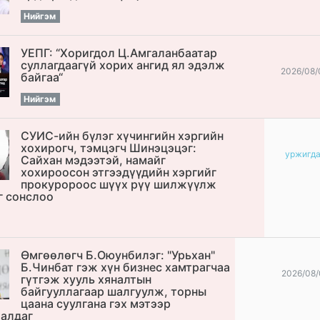
Нийгэм
УЕПГ: “Хоригдол Ц.Амгаланбаатар
cуллагдаагүй хорих ангид ял эдэлж
2026/08/
байгаа“
Нийгэм
СУИС-ийн бүлэг хүчингийн хэргийн
хохирогч, тэмцэгч Шинэцэцэг:
уржигд
Сайхан мэдээтэй, намайг
хохироосон этгээдүүдийн хэргийг
прокуророос шүүх рүү шилжүүлж
г сонслоо
Өмгөөлөгч Б.Оюунбилэг: "Урьхан"
Б.Чинбат гэж хүн бизнес хамтрагчаа
2026/08/
гүтгэж хууль хяналтын
байгууллагаар шалгуулж, торны
цаана суулгана гэх мэтээр
алдаг