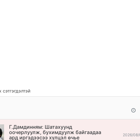
 сэтгэгдэлтэй
Г.Дамдинням: Шатахуунд
оочерлуулж, бухимдуулж байгаадаа
2026/08/
ард иргэдээсээ хүлцэл өчье