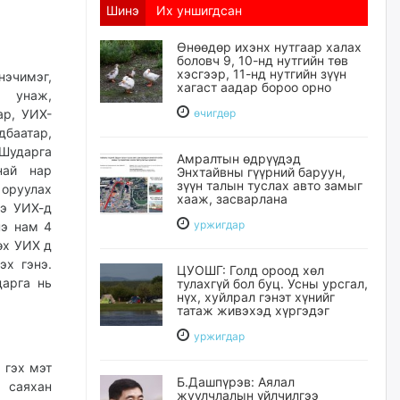
Шинэ
Их уншигдсан
Өнөөдөр ихэнх нутгаар халах
боловч 9, 10-нд нутгийн төв
хэсгээр, 11-нд нутгийн зүүн
эчимэг,
хагаст аадар бороо орно
р унаж,
ар, УИХ-
өчигдѳр
дбаатар,
 Шударга
Амралтын өдрүүдэд
най нар
Энхтайвны гүүрний баруун,
зүүн талын туслах авто замыг
 оруулах
хааж, засварлана
ээ УИХ-д
уржигдар
нэ нам 4
өх УИХ д
эх гэнэ.
ЦУОШГ: Голд ороод хөл
арга нь
тулахгүй бол буц. Усны урсгал,
нүх, хуйлрал гэнэт хүнийг
татаж живэхэд хүргэдэг
уржигдар
 гэх мэт
Б.Дашпүрэв: Аялал
 саяхан
жуулчлалын үйлчилгээ