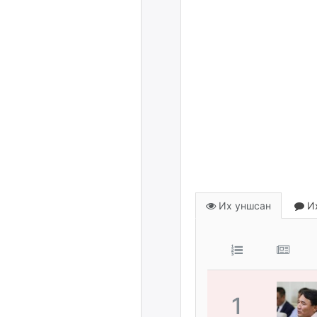
Их уншсан
Их
1