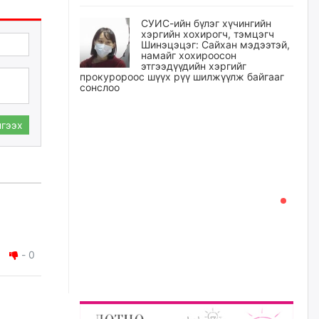
СУИС-ийн бүлэг хүчингийн
хэргийн хохирогч, тэмцэгч
Шинэцэцэг: Сайхан мэдээтэй,
намайг хохироосон
этгээдүүдийн хэргийг
прокуророос шүүх рүү шилжүүлж байгааг
сонслоо
уржигдар
гээх
Өчигдрийн байдлаар ₮10000
доош дүнгээр шатахууны
худалдан авалт хийсэн 1500
баримт бүртгэгджээ
уржигдар
Шатахуун олголтыг 50,000
төгрөгөөр хязгаарласныг
нэмэгдүүлж 100,000 төгрөгт
-
0
хүргэхээр судалж байгаа
уржигдар