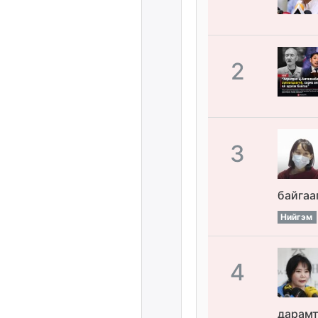
2
3
байгаа
Нийгэм
4
дарамт