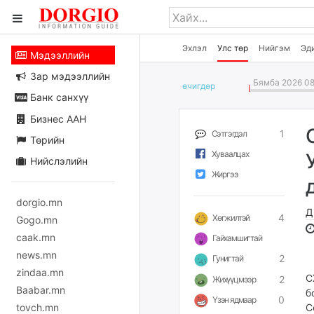
Эхлэл
Улс төр
Нийгэм
Эд
Мэдээллийн
Зар мэдээллийн
Бямба 2026 08
өчигдѳр
Банк санхүү
Бизнес ААН
1
Сэтгэгдэл
Төрийн
Хуваалцах
Нийслэлийн
Жиргээ
dorgio.mn
Д
4
Хөгжилтэй
Gogo.mn
caak.mn
Гайхамшигтай
news.mn
2
Гунигтай
zindaa.mn
С
2
Жихүүцмээр
Baabar.mn
б
0
Үзэн ядмаар
tovch.mn
С