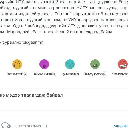
үүргийн ИТХ аас нь унагаж Засаг даргаас нь огцруулссан бол 
айхад дүүргийн намын хорооноосоо НИТХ ын сонгуульд нэр
рхээ авч чадалгүй унасан. Тэгвэл 1 сарын дотор 3 дахь унааг
нөөдөр мөн л дүүргийнхээ намаас УИХ д нэр дэвших эрхээ авч 
налаа. Одоо Чинболдод дүүргийн ИТХ д дэвшиж унах, эсэхүл э
амт Мөрөөдлийн баг-т орох гэсэн 2 сонголт үлдээд байна.
х сурвалж: tusgaar.mn
Хөгжилтэй (
4
)
Гайхамшигтай (
)
Гунигтай (
2
)
Жихүүцмээр (
2
)
Үзэн ядмаа
нэ мэдээ таалагдаж байвал
Сэтгэгдэлүүд (1)
Анхаара