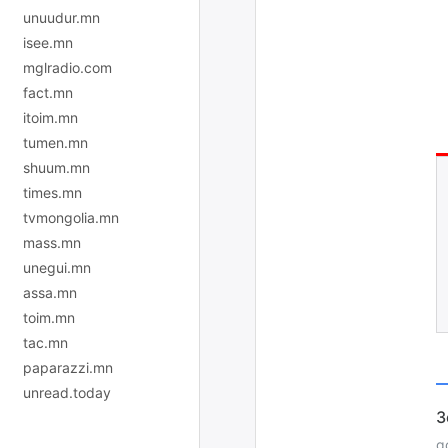
unuudur.mn
isee.mn
mglradio.com
fact.mn
itoim.mn
tumen.mn
shuum.mn
times.mn
tvmongolia.mn
mass.mn
unegui.mn
assa.mn
toim.mn
tac.mn
paparazzi.mn
unread.today
g