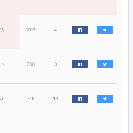
наймдугаар сарын 14-нөөс
ажиллуулж эхэлнэ
уржигдар
1017
4
03
Орон сууц, нийтийн аж ахуй,
авто зам, тохижилт
үйлчилгээний ажилтнуудын
ХАРИЛЦАА хандлагатай
холбоотой ГОМДОЛ их байгааг
дурдлаа
уржигдар
738
3
05
Бариста хийх нь залуусын
дунд яагаад трэнд болов
уржигдар
716
13
03
Өмгөөлөгч Б.Оюунбилэг:
"Урьхан" Б.Чинбат гэж хүн
бизнес хамтрагчаа гүтгэж
хууль хяналтын байгууллагаар
шалгуулж, торны цаана
суулгана гэх мэтээр дарамталдаг