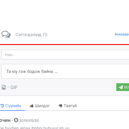
Сэтгэгдэлүүд (1)
Анхаара
·
GIF
Ил
Сүүлийн
Шилдэг
Таагүй
Зочин ·
2016/05/30
oe hvvhen algaa ihnhni huhuvvl im uu