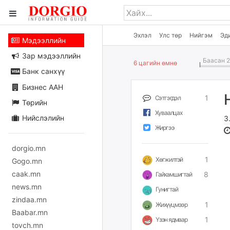
Эхлэл
Улс төр
Нийгэм
Эд
Мэдээллийн
Зар мэдээллийн
Баасан 2
6 цагийн өмнө
Банк санхүү
Бизнес ААН
1
Сэтгэгдэл
Төрийн
Хуваалцах
Нийслэлийн
З
Жиргээ
dorgio.mn
1
Хөгжилтэй
Gogo.mn
caak.mn
8
Гайхамшигтай
news.mn
Гунигтай
zindaa.mn
1
Жихүүцмээр
Baabar.mn
1
Үзэн ядмаар
tovch.mn