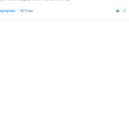
·
ариулах
Устгах
-
0