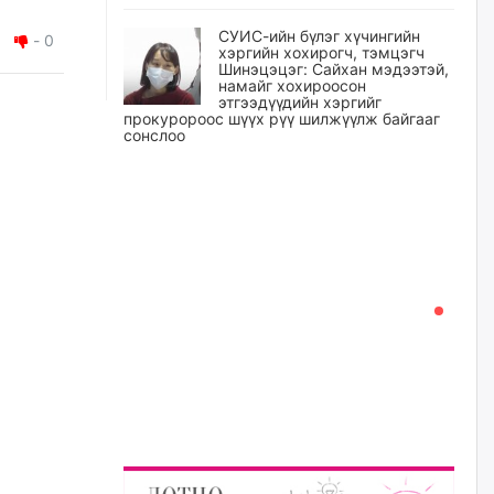
СУИС-ийн бүлэг хүчингийн
-
0
хэргийн хохирогч, тэмцэгч
Шинэцэцэг: Сайхан мэдээтэй,
намайг хохироосон
этгээдүүдийн хэргийг
прокуророос шүүх рүү шилжүүлж байгааг
сонслоо
өчигдѳр
Өчигдрийн байдлаар ₮10000
доош дүнгээр шатахууны
худалдан авалт хийсэн 1500
баримт бүртгэгджээ
өчигдѳр
Шатахуун олголтыг 50,000
төгрөгөөр хязгаарласныг
нэмэгдүүлж 100,000 төгрөгт
хүргэхээр судалж байгаа
өчигдѳр