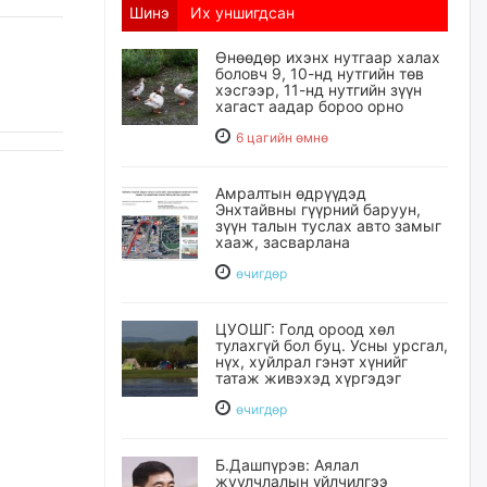
Шинэ
Их уншигдсан
Өнөөдөр ихэнх нутгаар халах
боловч 9, 10-нд нутгийн төв
хэсгээр, 11-нд нутгийн зүүн
хагаст аадар бороо орно
6 цагийн өмнө
Амралтын өдрүүдэд
Энхтайвны гүүрний баруун,
зүүн талын туслах авто замыг
хааж, засварлана
өчигдѳр
ЦУОШГ: Голд ороод хөл
тулахгүй бол буц. Усны урсгал,
нүх, хуйлрал гэнэт хүнийг
татаж живэхэд хүргэдэг
өчигдѳр
Б.Дашпүрэв: Аялал
жуулчлалын үйлчилгээ