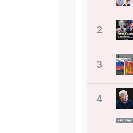
2
3
4
Улс төр