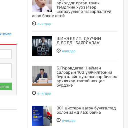
эрхэлдэг иргэд таних
тэмдгийн хүрээгээр
шатахууныг хязгаарлалтгүй
авах боломжтой
өчигдѳр
х зүйлс
ШИНЭ КЛИП: ДУУЧИН
Д.БОЛД "БАЯРЛАЛАА"
өчигдѳр
Б.Пүрэвдагва: Найман
салбарын 103 үйлчилгээний
бүртгэлийг цуцалснаар бизнес
эрхлэхэд таатай нөхцөл
бүрдэнэ
гээх
өчигдѳр
301 цистерн вагон буулгалтад
болон замд явж байна
өчигдѳр