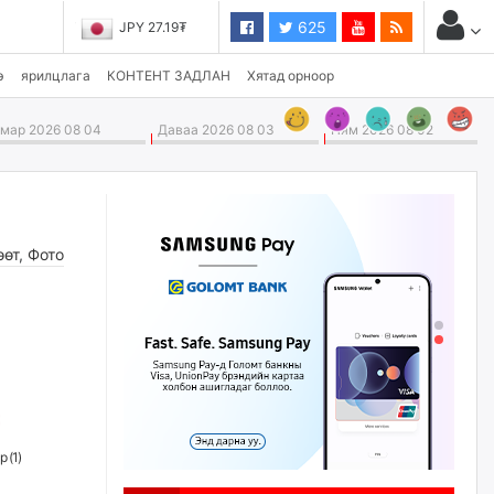
625
JPY 27.19₮
э
ярилцлага
КОНТЕНТ ЗАДЛАН
Хятад орноор
ар 2026 08 04
Даваа 2026 08 03
Ням 2026 08 02
өөт
,
Фото
р (
1
)