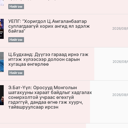
Нийгэм
УЕПГ: “Хоригдол Ц.Амгаланбаатар
cуллагдаагүй хорих ангид ял эдэлж
2026/08/
байгаа“
Нийгэм
Ц.Будханд: Дүүгээ гараад ирнэ гэж
итгэж хүлээсээр долоон сарын
2026/08/
хугацаа өнгөрлөө
Нийгэм
Э.Бат-Үүл: Оросууд Монголын
шатахууны хараат байдлыг хадгалах
2026/08/
сонирхолтой учраас өгөхгүй
гэдэггүй, дандаа өгнө гэж хуурч,
тайвшруулсаар ирсэн