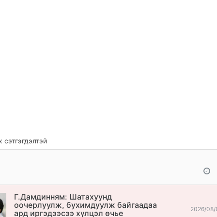
 сэтгэгдэлтэй
Г.Дамдинням: Шатахуунд
оочерлуулж, бухимдуулж байгаадаа
2026/08/
ард иргэдээсээ хүлцэл өчье