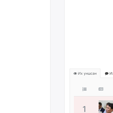
Их уншсан
Их
1