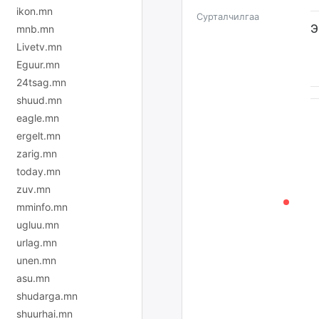
ikon.mn
Сурталчилгаа
Э
mnb.mn
Livetv.mn
Eguur.mn
24tsag.mn
shuud.mn
eagle.mn
ergelt.mn
zarig.mn
today.mn
zuv.mn
mminfo.mn
ugluu.mn
urlag.mn
unen.mn
asu.mn
shudarga.mn
shuurhai.mn