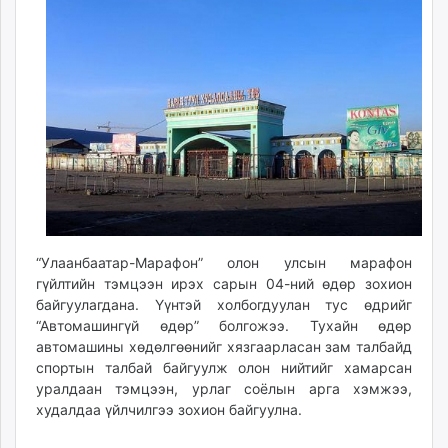
ikon.mn
mnb.mn
Livetv.mn
Eguur.mn
24tsag.mn
shuud.mn
eagle.mn
ergelt.mn
zarig.mn
today.mn
“Улаанбаатар-Марафон” олон улсын марафон
zuv.mn
гүйлтийн тэмцээн ирэх сарын 04-ний өдөр зохион
mminfo.mn
байгуулагдана. Үүнтэй холбогдуулан тус өдрийг
ugluu.mn
“Автомашингүй өдөр” болгожээ. Тухайн өдөр
urlag.mn
автомашины хөдөлгөөнийг хязгаарласан зам талбайд
unen.mn
спортын талбай байгуулж олон нийтийг хамарсан
уралдаан тэмцээн, урлаг соёлын арга хэмжээ,
asu.mn
худалдаа үйлчилгээ зохион байгуулна.
shudarga.mn
shuurhai.mn