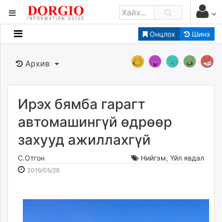
Онцлох
Шинэ
Мэдээллийн
Зар мэдээллийн
Архив
Банк санхүү
Бизнес ААН
Төрийн
Ирэх бямба гарагт
Нийслэлийн
автомашингүй өдрөөр
захууд ажиллахгүй
dorgio.mn
Gogo.mn
С.Отгон
Нийгэм
,
Үйл явдал
caak.mn
2016-
2026-
2016/05/28
news.mn
05-
08-
28
08
zindaa.mn
11:37:29
00:15:35
Baabar.mn
tovch.mn