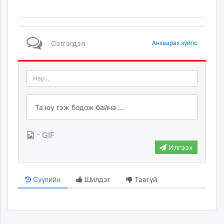
Сэтгэгдэл
Анхаарах зүйлс
·
GIF
Илгээх
Сүүлийн
Шилдэг
Таагүй