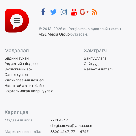
© 2013-2026 он Dorgio.mn, Мэдээллийн хөтөч
MGL Media Group
бүтээсэн.
Мэдээлэл
Хамтрагч
Бидний тухай
Байгууллага
Редакцийн бодлого
Сайтууд
Зохиогчийн эрх
Чөлөөт нийтлэгч
Санал хүсэлт
Үйлчилгээний нөхцөл
Нээлттэй ажлын байр
Сурталчилгаа байршуулах
Харилцаа
Мэдээний алба:
7711 4747
dorgio.news@yahoo.com
Маркетингийн алба:
8800 4147
,
7711 4747