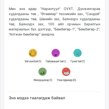
unuudur.mn
Мөн энэ өдөр “Нарантуул” ОУХТ, Дүнжингарав
isee.mn
худалдааны төв , “Өгөөмөр” техникийн зах, “Сандей”
mglradio.com
худалдааны төв, Шөнийн зах, Баянзүрх худалдааны
fact.mn
төв, Баянзүрх зах, 100 айл орчмын барилгын
itoim.mn
материалын бүх дэлгүүр, “Бөмбөгөр-1”, “Бөмбөгөр-2”,
“Алтжин бөмбөгөр” амарна.
tumen.mn
shuum.mn
times.mn
tvmongolia.mn
mass.mn
Хөгжилтэй (
1
)
Гайхамшигтай (
)
Гунигтай (
1
)
unegui.mn
assa.mn
toim.mn
Жихүүцмээр (
1
)
Үзэн ядмаар (
0
)
tac.mn
paparazzi.mn
unread.today
Энэ мэдээ таалагдаж байвал