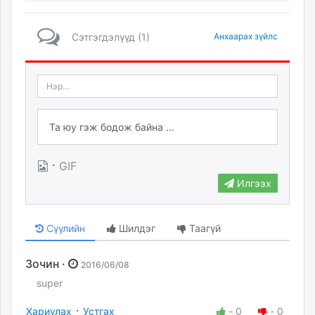
unuudur.mn
isee.mn
Сэтгэгдэлүүд (1)
Анхаарах зүйлс
mglradio.com
fact.mn
itoim.mn
tumen.mn
shuum.mn
times.mn
tvmongolia.mn
·
GIF
mass.mn
Илгээх
unegui.mn
assa.mn
toim.mn
Сүүлийн
Шилдэг
Таагүй
tac.mn
paparazzi.mn
Зочин ·
2016/06/08
unread.today
super
·
Хариулах
Устгах
-
0
-
0