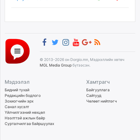
© 2013-2026 он Dorgio.mn, Мэдээллийн хөтөч
MGL Media Group
бүтээсэн.
Мэдээлэл
Хамтрагч
Бидний тухай
Байгууллага
Редакцийн бодлого
Сайтууд
Зохиогчийн эрх
Чөлөөт нийтлэгч
Санал хүсэлт
Үйлчилгээний нөхцөл
Нээлттэй ажлын байр
Сурталчилгаа байршуулах