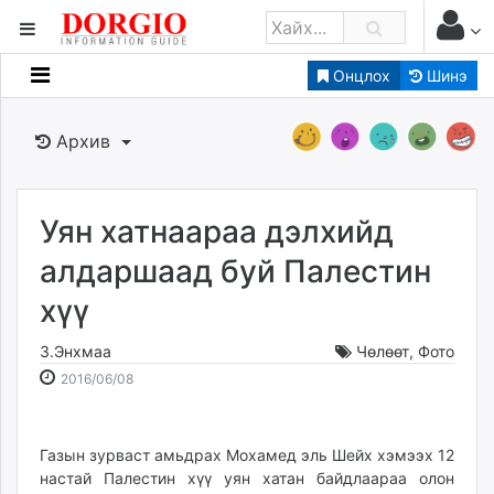
Онцлох
Шинэ
Мэдээллийн
Зар мэдээллийн
Архив
Банк санхүү
Бизнес ААН
Төрийн
Уян хатнаараа дэлхийд
Нийслэлийн
алдаршаад буй Палестин
хүү
dorgio.mn
Gogo.mn
З.Энхмаа
Чөлөөт
,
Фото
caak.mn
2016-
2026-
2016/06/08
news.mn
06-
08-
08
08
zindaa.mn
15:02:35
04:02:07
Газын зурваст амьдрах Мохамед эль Шейх хэмээх 12
Baabar.mn
настай Палестин хүү уян хатан байдлаараа олон
tovch.mn