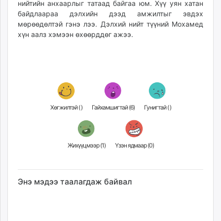
нийтийн анхаарлыг татаад байгаа юм. Хүү уян хатан
ikon.mn
байдлаараа дэлхийн дээд амжилтыг эвдэх
mnb.mn
мөрөөдөлтэй гэнэ лээ. Дэлхий нийт түүний Мохамед
Livetv.mn
хүн аалз хэмээн өхөөрддөг ажээ.
Eguur.mn
24tsag.mn
shuud.mn
eagle.mn
ergelt.mn
zarig.mn
Хөгжилтэй (
)
Гайхамшигтай (
6
)
Гунигтай (
)
today.mn
zuv.mn
mminfo.mn
Жихүүцмээр (
1
)
Үзэн ядмаар (
0
)
ugluu.mn
urlag.mn
unen.mn
Энэ мэдээ таалагдаж байвал
asu.mn
shudarga.mn
shuurhai.mn