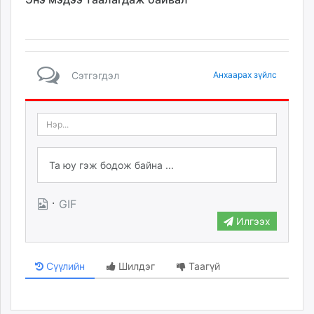
Сэтгэгдэл
Анхаарах зүйлс
·
GIF
Илгээх
Сүүлийн
Шилдэг
Таагүй