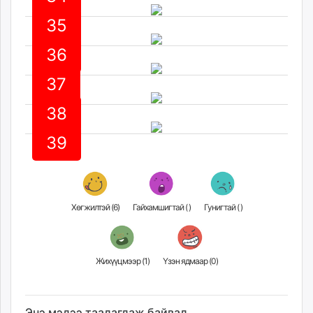
35
36
37
38
39
Хөгжилтэй (
6
)
Гайхамшигтай (
)
Гунигтай (
)
Жихүүцмээр (
1
)
Үзэн ядмаар (
0
)
Энэ мэдээ таалагдаж байвал