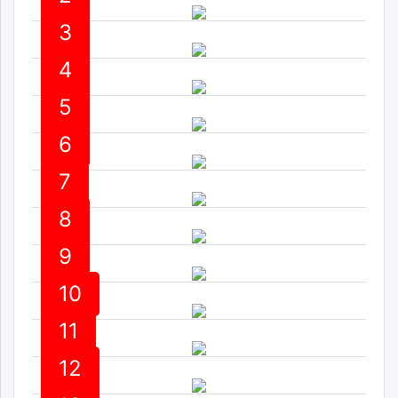
ikon.mn
3
mnb.mn
Livetv.mn
4
Eguur.mn
5
24tsag.mn
shuud.mn
6
eagle.mn
ergelt.mn
7
zarig.mn
today.mn
8
zuv.mn
9
mminfo.mn
ugluu.mn
10
urlag.mn
unen.mn
11
asu.mn
12
shudarga.mn
shuurhai.mn