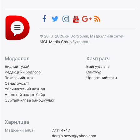
© 2013-2026 он Dorgio.mn, Мэдээллийн хөтөч
MGL Media Group
бүтээсэн.
Мэдээлэл
Хамтрагч
Бидний тухай
Байгууллага
Редакцийн бодлого
Сайтууд
Зохиогчийн эрх
Чөлөөт нийтлэгч
Санал хүсэлт
Үйлчилгээний нөхцөл
Нээлттэй ажлын байр
Сурталчилгаа байршуулах
Харилцаа
Мэдээний алба:
7711 4747
dorgio.news@yahoo.com