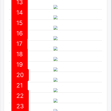
13
unuudur.mn
isee.mn
14
mglradio.com
15
fact.mn
itoim.mn
16
tumen.mn
shuum.mn
17
times.mn
18
tvmongolia.mn
mass.mn
19
unegui.mn
assa.mn
20
toim.mn
21
tac.mn
paparazzi.mn
22
unread.today
23