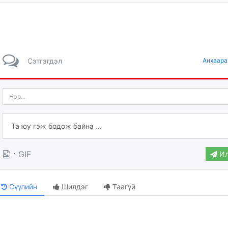
Сэтгэгдэл
Анхаара
·
GIF
Ил
Сүүлийн
Шилдэг
Таагүй