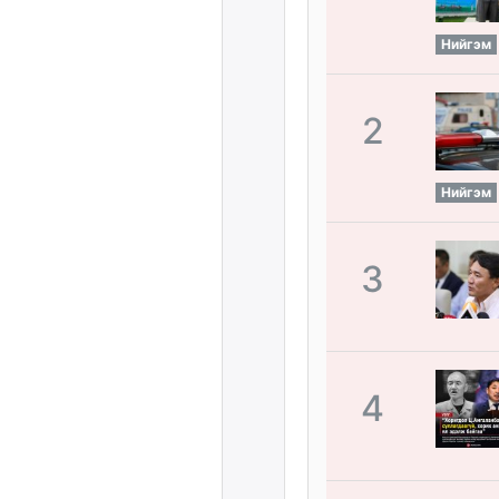
Нийгэм
2
Нийгэм
3
4