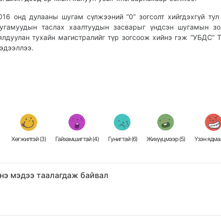
016 онд дулааны шугам сүлжээний “0” зогсолт хийгдэхгүй тул
угамуудын таслах хаалтуудын засварыг үндсэн шугамын зо
ялдуулан тухайн магистралийг түр зогсоож хийнэ гэж “УБДС” 
эдээллээ.
Хөгжилтэй (
3
)
Гайхамшигтай (
4
)
Гунигтай (
6
)
Жихүүцмээр (
5
)
Үзэн ядмаа
нэ мэдээ таалагдаж байвал