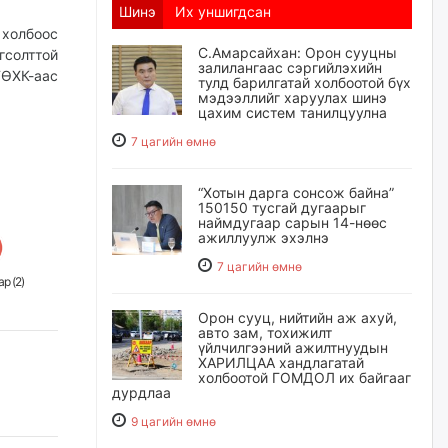
Шинэ
Их уншигдсан
 холбоос
С.Амарсайхан: Орон сууцны
гсолттой
залилангаас сэргийлэхийн
ТӨХК-аас
тулд барилгатай холбоотой бүх
мэдээллийг харуулах шинэ
цахим систем танилцуулна
7 цагийн өмнө
“Хотын дарга сонсож байна”
150150 тусгай дугаарыг
наймдугаар сарын 14-нөөс
ажиллуулж эхэлнэ
7 цагийн өмнө
р (
2
)
Орон сууц, нийтийн аж ахуй,
авто зам, тохижилт
үйлчилгээний ажилтнуудын
ХАРИЛЦАА хандлагатай
холбоотой ГОМДОЛ их байгааг
дурдлаа
9 цагийн өмнө