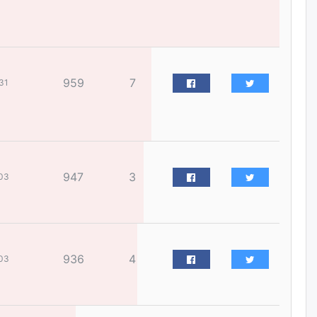
жилийн ойд зориулсан
наадмыг хойшлуулав
өчигдѳр
Монгол Улсад 162 вагон - 9720
959
7
тонн АИ-92 орж иржээ
31
өчигдѳр
Jade Gas: 1.1 тэрбум австрали
долларын санхүүжилтийн
эцсийн гэрээг есдүгээр сард
947
3
байгуулбал Тавантолгойн
03
метан хийн үйлдвэрлэлийн
өрөмдлөгийг 2027 онд эхлүүлнэ
өчигдѳр
Ханын материалд эхний
936
4
03
ээлжийн 6 блок орон сууцны
барилга угсралтын ажил
үргэлжилж байна
өчигдѳр