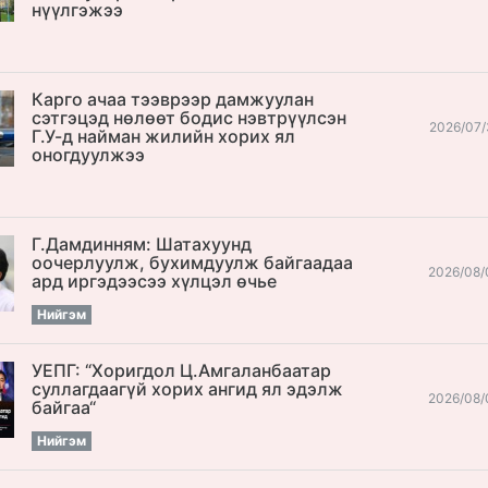
нүүлгэжээ
Карго ачаа тээврээр дамжуулан
сэтгэцэд нөлөөт бодис нэвтрүүлсэн
2026/07/
Г.У-д найман жилийн хорих ял
оногдуулжээ
Г.Дамдинням: Шатахуунд
оочерлуулж, бухимдуулж байгаадаа
2026/08/
ард иргэдээсээ хүлцэл өчье
Нийгэм
УЕПГ: “Хоригдол Ц.Амгаланбаатар
cуллагдаагүй хорих ангид ял эдэлж
2026/08/
байгаа“
Нийгэм