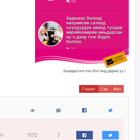
59
ХЗДХ-ын сайд С.Амарсайхан:
Авлигаар авсан хөрөнгийг
Хадмаас болоод
хурааж, нийгмийн сайн
нөхрөөсөө салаад
сайхны хөгжилд зориулах
хүүхдүүдээ аваад тусдаа
бөгөөд үүнийг хэд хэдэн эрх
өөрийнхөөрөө амьдарсан
бүхий байгууллагаас санал авна
нь ч дээр гэж бодох
боллоо
өчигдѳр
91
Шатахууныг олдож байгаа
газраас нь л авч байна. Үнэ
тарифаас илүү хангамж дээр
Захидал илгээх бол энд дарна уу !
анхаарч байна
өчигдѳр
7 хоног
Сар
Жил
Ц.Будханд: Дүүгээ гараад
ирнэ гэж итгэж хүлээсээр
долоон сарын хугацаа
өнгөрлөө
өчигдѳр
1172
7
31
Барилгын салбарын 100