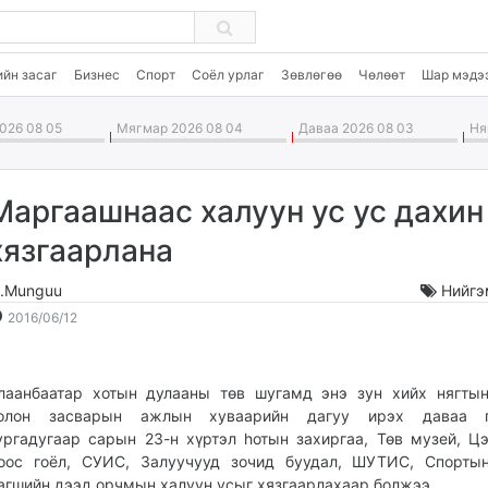
ийн засаг
Бизнес
Спорт
Соёл урлаг
Зөвлөгөө
Чөлөөт
Шар мэдэ
026 08 05
Мягмар 2026 08 04
Даваа 2026 08 03
Ням
Маргаашнаас халуун ус ус дахин
хязгаарлана
.Munguu
Нийгэ
2016-
2026-
2016/06/12
06-
08-
12
06
11:58:25
23:49:21
лаанбаатар хотын дулааны төв шугамд энэ зун хийх нягты
олон засварын ажлын хуваарийн дагуу ирэх даваа г
ургадугаар сарын 23-н хүртэл hотын захиргаа, Төв музей, Цэ
оос гоёл, СУИС, Залуучууд зочид буудал, ШУТИС, Спортын
агшийн дээд орчмын халуун усыг хязгаарлахаар болжээ.