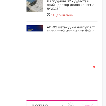
Дэлгүүрийн 32 хуудастай
өрийн дэвтэр долоо хоногт л
дүүрдэг
11 цагийн өмнө
АИ-92 шатахууны нийлүүлэлт
тасралтгүй үргэлжилж байна
11 цагийн өмнө
I ангийн цахим бүртгэл энэ
сарын 17-ноос эхэлнэ
12 цагийн өмнө
Үндсэн хууль зөрчсөн
Х.Булгантуяа, үндэсний эв
нэгдэлд харшилсан
М.Нарантуяа-Нара нарт хэзээ
хариуцлага тооцох вэ?
13 цагийн өмнө