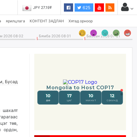
625
JPY 27.19₮
э
ярилцлага
КОНТЕНТ ЗАДЛАН
Хятад орноор
 2026 08 02
Бямба 2026 08 01
Баасан 2026 07 31
м
,
Бусад
н шахалт
арагаас
цэг төв,
 ордон,