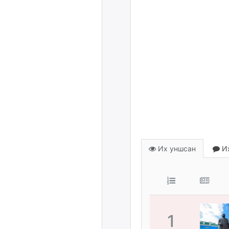
Их уншсан
Их
1