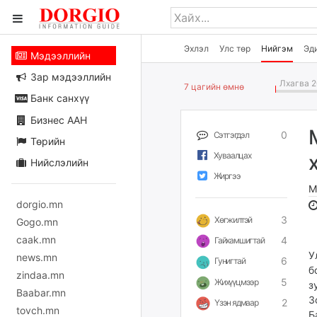
Эхлэл
Улс төр
Нийгэм
Эд
Мэдээллийн
Зар мэдээллийн
Лхагва 2
7 цагийн өмнө
Банк санхүү
Бизнес ААН
0
Сэтгэгдэл
Төрийн
Хуваалцах
Нийслэлийн
Жиргээ
M
dorgio.mn
3
Хөгжилтэй
Gogo.mn
caak.mn
4
Гайхамшигтай
У
news.mn
6
Гунигтай
б
zindaa.mn
5
Жихүүцмээр
з
Baabar.mn
З
2
Үзэн ядмаар
tovch.mn
Б