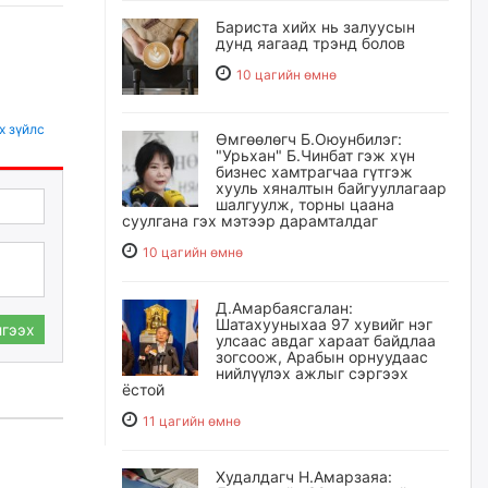
Бариста хийх нь залуусын
дунд яагаад трэнд болов
10 цагийн өмнө
х зүйлс
Өмгөөлөгч Б.Оюунбилэг:
"Урьхан" Б.Чинбат гэж хүн
бизнес хамтрагчаа гүтгэж
хууль хяналтын байгууллагаар
шалгуулж, торны цаана
суулгана гэх мэтээр дарамталдаг
10 цагийн өмнө
Д.Амарбаясгалан:
Шатахууныхаа 97 хувийг нэг
гээх
улсаас авдаг хараат байдлаа
зогсоож, Арабын орнуудаас
нийлүүлэх ажлыг сэргээх
ёстой
11 цагийн өмнө
Худалдагч Н.Амарзаяа: