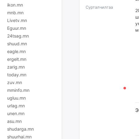
ikon.mn
Сурталчилгаа
2
mnb.mn
ш
Livetv.mn
у
Eguur.mn
м
24tsag.mn
shuud.mn
eagle.mn
ergelt.mn
zarig.mn
today.mn
zuv.mn
mminfo.mn
ugluu.mn
urlag.mn
Э
unen.mn
asu.mn
shudarga.mn
shuurhai.mn