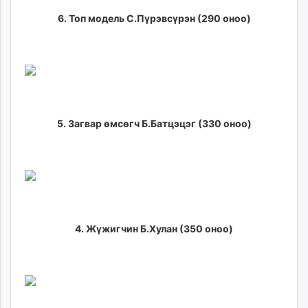
6. Топ модель С.Пүрэвсүрэн (290 оноо)
5. Загвар өмсөгч Б.Батцэцэг (330 оноо)
4. Жүжигчин Б.Хулан (350 оноо)