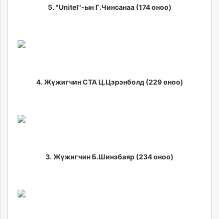
5. "Unitel"-ын Г.Чинсанаа (174 оноо)
4. Жүжигчин СТА Ц.Цэрэнболд (229 оноо)
3. Жүжигчин Б.Шинэбаяр (234 оноо)