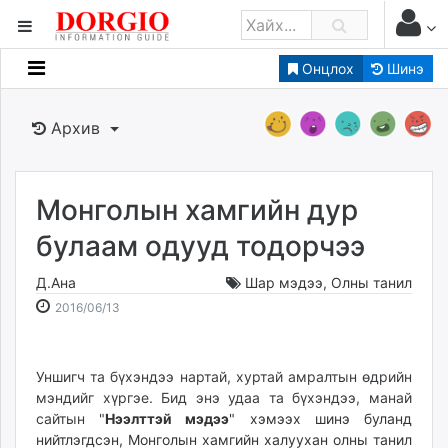
Онцлох
Шинэ
Мэдээллийн
Зар мэдээллийн
Архив
Банк санхүү
Бизнес ААН
Төрийн
Монголын хамгийн дур
Нийслэлийн
булаам одууд тодорчээ
Д.Ана
Шар мэдээ
,
Олны танил
dorgio.mn
2016-
2026-
2016/06/13
Gogo.mn
06-
08-
caak.mn
13
07
news.mn
13:25:03
03:34:21
Уншигч та бүхэндээ нартай, хуртай амралтын өдрийн
zindaa.mn
мэндийг хүргэе. Бид энэ удаа та бүхэндээ, манай
Baabar.mn
сайтын "
Нээлттэй мэдээ
" хэмээх шинэ буланд
tovch.mn
нийтлэгдсэн, Монголын хамгийн халуухан олны танил