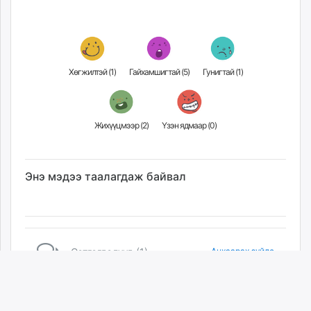
Хөгжилтэй (
1
)
Гайхамшигтай (
5
)
Гунигтай (
1
)
Жихүүцмээр (
2
)
Үзэн ядмаар (
0
)
Энэ мэдээ таалагдаж байвал
Сэтгэгдэлүүд (1)
Анхаарах зүйлс
Сүүлийн
Шилдэг
Таагүй