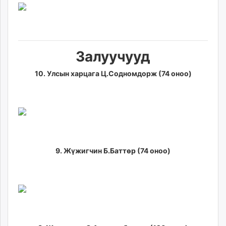
Залуучууд
10. Улсын харцага Ц.Содномдорж (74 оноо)
9. Жүжигчин Б.Баттөр (74 оноо)