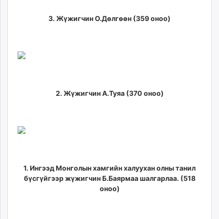
3. Жүжигчин О.Дөлгөөн (359 оноо)
2. Жүжигчин А.Туяа (370 оноо)
1. Ингээд Монголын хамгийн халуухан олны танил
бүсгүйгээр жүжигчин Б.Баярмаа шалгарлаа. (518
оноо)