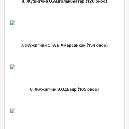
8. Жүжигчин О.Амгаланбаатар (120 оноо)
7. Жүжигчин СТА Б.Амарсайхан (154 оноо)
6. Жүжигчин Э.Одбаяр (165 оноо)