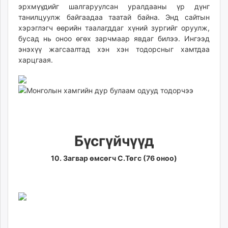
эрхмүүдийг шалгаруулсан уралдааны үр дүнг
ikon.mn
танилцуулж байгаадаа таатай байна. Энд сайтын
mnb.mn
хэрэглэгч өөрийн таалагддаг хүний зургийг оруулж,
Livetv.mn
бусад нь оноо өгөх зарчмаар явдаг билээ. Ингээд
Eguur.mn
энэхүү жагсаалтад хэн хэн тодорсныг хамтдаа
24tsag.mn
харцгаая.
shuud.mn
eagle.mn
ergelt.mn
zarig.mn
today.mn
zuv.mn
Бүсгүйчүүд
mminfo.mn
10. Загвар өмсөгч С.Төгс (76 оноо)
ugluu.mn
urlag.mn
unen.mn
asu.mn
shudarga.mn
shuurhai.mn