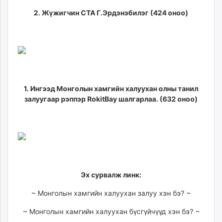
2. Жүжигчин СТА Г.Эрдэнэбилэг (424 оноо)
1. Ингээд Монголын хамгийн халуухан олны танил
залуугаар рэппэр RokitBay шалгарлаа. (632 оноо)
Эх сурвалж линк:
~
Монголын хамгийн халуухан залуу хэн бэ? ~
~
Монголын хамгийн халуухан бүсгүйчүүд хэн бэ? ~