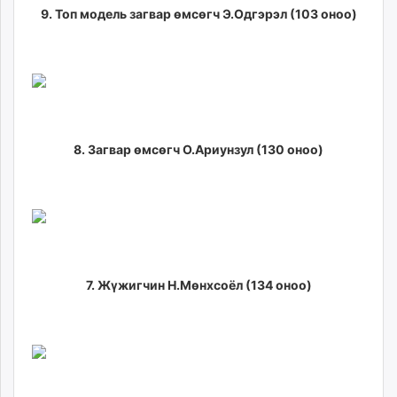
9. Топ модель загвар өмсөгч Э.Одгэрэл (103 оноо)
unuudur.mn
isee.mn
mglradio.com
fact.mn
itoim.mn
tumen.mn
shuum.mn
8. Загвар өмсөгч О.Ариунзул (130 оноо)
times.mn
tvmongolia.mn
mass.mn
unegui.mn
assa.mn
toim.mn
7. Жүжигчин Н.Мөнхсоёл (134 оноо)
tac.mn
paparazzi.mn
unread.today