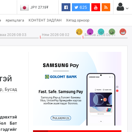
625
JPY 27.19₮
э
ярилцлага
КОНТЕНТ ЗАДЛАН
Хятад орноор
аа 2026 08 03
Ням 2026 08 02
Бямба 2026 08 01
тэй
өр
,
Бусад
дэвхтэй
бол Бат
 гэдгийг