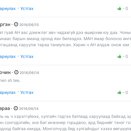
·
ариулах
Устгах
-
0
Иргэн ·
2016/06/15
ат гуай АН аас дэмжлэг авч чадаагүй дээ өширхөө юу даа. Чоны
мнаас барын аманд ороод яах билээдээ. МАН ямар болохоо өнг
угацаанд харуулж тараа таниулсан. Харин ч АН алдаж онож юм
·
ариулах
Устгах
-
0
Зочин ·
2016/06/14
nen sh tee.
·
ариулах
Устгах
-
0
сараа ·
2016/06/14
ль нь ч хэрэггүйэээ, хулгайч гэдгээ батлаад харуулаад байхад э
эн сонгодогийн, энэ Бат инженер горьдвоо, ард биднийг тэнэг г
одоод байгаа юмуда, Монголчууд бид хулгайчдыг хэзээ өөгшүүлэ