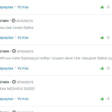
·
ариулах
Устгах
-
0
зочин ·
2016/06/15
аш зөв санаа байна
·
ариулах
Устгах
-
0
Зочин ·
2016/06/15
АН-ын хаяа бараадуул албан тушаал авна гэж горьдож байна уу
·
ариулах
Устгах
-
0
Зочин ·
2016/06/15
AAA MEDHGUI DEEEE
·
ариулах
Устгах
-
0