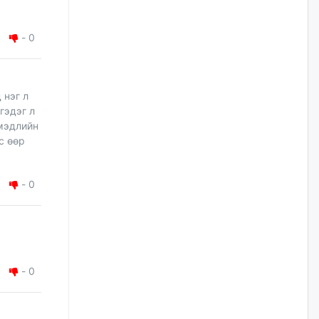
Цагдаагийн дэд хурандаа
Д.Будзаан: Хүүхдийн эсрэг
-
0
бэлгийн хүчирхийлэл үйлдвэл
бүх насаар нь хорих ял
оногдуулах хуулийн
зохицуулалттай
 нэг л
өчигдѳр
гэдэг л
 мэдлийн
“Аяллын газрын зураг”-ийн
с өөр
хэвлэмэл хувилбарыг Голомт
банкны салбараас үнэ
төлбөргүй авах боломжтой
-
0
өчигдѳр
ЕБС-ийн захирлын үүргийг түр
орлон гүйцэтгэгч
манаачтайгаа бүлэглэн
эзэмшлийнх нь дансаар заал,
зогсоолын төлбөр ₮121.5
-
0
саяыг авчээ
өчигдѳр