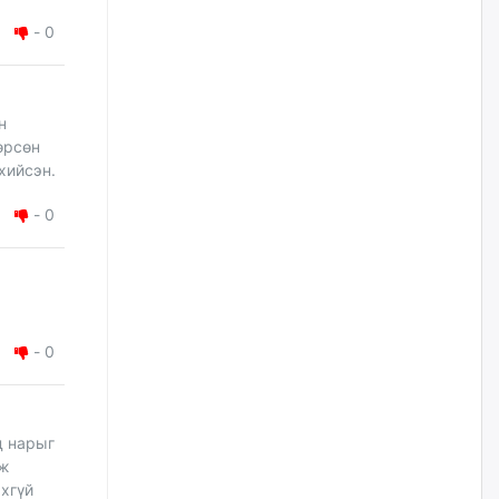
жилийн ойд зориулсан
наадмыг хойшлуулав
-
0
өчигдѳр
Монгол Улсад 162 вагон - 9720
н
тонн АИ-92 орж иржээ
өрсөн
өчигдѳр
 хийсэн.
-
0
Jade Gas: 1.1 тэрбум австрали
долларын санхүүжилтийн
эцсийн гэрээг есдүгээр сард
байгуулбал Тавантолгойн
метан хийн үйлдвэрлэлийн
өрөмдлөгийг 2027 онд эхлүүлнэ
өчигдѳр
-
0
Ханын материалд эхний
ээлжийн 6 блок орон сууцны
барилга угсралтын ажил
д нарыг
үргэлжилж байна
эж
өчигдѳр
хгүй