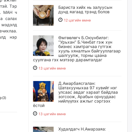
тэй. Тэр
Бариста хийх нь залуусын
дунд яагаад трэнд болов
н. МАН ч
аа салах
12 цагийн өмнө
н мэдэлд
вчихлаа.
алд нэр
Өмгөөлөгч Б.Оюунбилэг:
"Урьхан" Б.Чинбат гэж хүн
бизнес хамтрагчаа гүтгэж
хууль хяналтын байгууллагаар
шалгуулж, торны цаана
суулгана гэх мэтээр дарамталдаг
13 цагийн өмнө
Д.Амарбаясгалан:
Шатахууныхаа 97 хувийг нэг
улсаас авдаг хараат байдлаа
зогсоож, Арабын орнуудаас
 (
3
)
нийлүүлэх ажлыг сэргээх
ёстой
13 цагийн өмнө
Худалдагч Н.Амарзаяа: