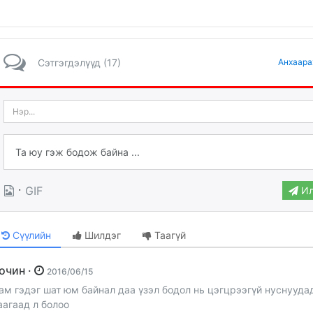
Сэтгэгдэлүүд (17)
Анхаара
·
GIF
Ил
Сүүлийн
Шилдэг
Таагүй
Зочин ·
2016/06/15
ам гэдэг шат юм байнал даа үзэл бодол нь цэгцрээгүй нуснууда
аагаад л болоо