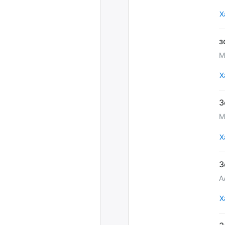
Х
М
Х
М
Х
A
Х