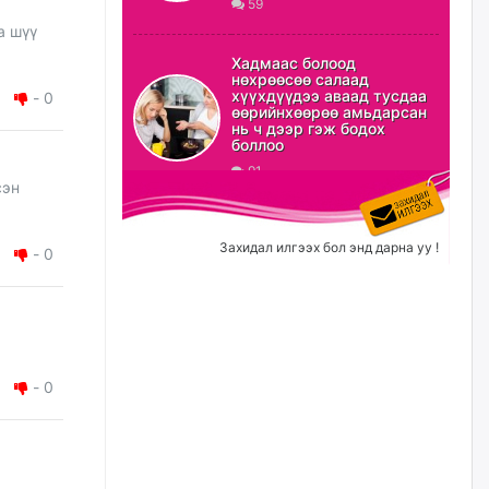
59
а шүү
ХЗДХ-ын сайд С.Амарсайхан:
Авлигаар авсан хөрөнгийг
Хадмаас болоод
хурааж, нийгмийн сайн
нөхрөөсөө салаад
сайхны хөгжилд зориулах
хүүхдүүдээ аваад тусдаа
-
0
бөгөөд үүнийг хэд хэдэн эрх
өөрийнхөөрөө амьдарсан
бүхий байгууллагаас санал авна
нь ч дээр гэж бодох
боллоо
өчигдѳр
91
сэн
Шатахууныг олдож байгаа
газраас нь л авч байна. Үнэ
тарифаас илүү хангамж дээр
Захидал илгээх бол энд дарна уу !
-
0
анхаарч байна
өчигдѳр
Ц.Будханд: Дүүгээ гараад
ирнэ гэж итгэж хүлээсээр
долоон сарын хугацаа
-
0
өнгөрлөө
өчигдѳр
Барилгын салбарын 100