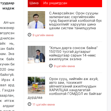
удаар
Шинэ
Их уншигдсан
д мэдэж
С.Амарсайхан: Орон сууцны
залилангаас сэргийлэхийн
тулд барилгатай холбоотой бүх
Н-ын
мэдээллийг харуулах шинэ
 инженер
цахим систем танилцуулна
гүүлсэн
9 цагийн өмнө
рдчилсан
айх нь,
“Хотын дарга сонсож байна”
сан байх
150150 тусгай дугаарыг
нам. Энэ
наймдугаар сарын 14-нөөс
лж байх
ажиллуулж эхэлнэ
хүчин би
9 цагийн өмнө
2020 оны
байхгүй.
Орон сууц, нийтийн аж ахуй,
. Ирэх 4
авто зам, тохижилт
авал ард
үйлчилгээний ажилтнуудын
ХАРИЛЦАА хандлагатай
. Гэхдээ
холбоотой ГОМДОЛ их байгааг
аарлан,
дурдлаа
ж итгэж
11 цагийн өмнө
 алдааг
эр ажлыг