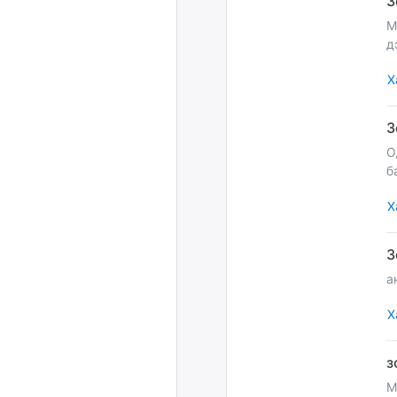
М
д
Х
О
б
Х
а
Х
М