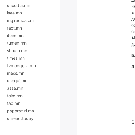
unuudur.mn
н
ж
isee.mn
д
mglradio.com
б
fact.mn
б
itoim.mn
А
tumen.mn
д
shuum.mn
Б
times.mn
tvmongolia.mn
Э
mass.mn
unegui.mn
assa.mn
toim.mn
tac.mn
paparazzi.mn
unread.today
Э