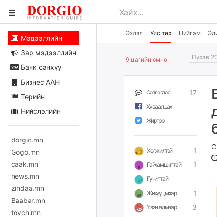
Эхлэл
Улс төр
Нийгэм
Эд
Мэдээллийн
Зар мэдээллийн
Пүрэв 20
9 цагийн өмнө
Банк санхүү
Бизнес ААН
17
Сэтгэгдэл
Төрийн
Хуваалцах
Нийслэлийн
Жиргээ
dorgio.mn
С
1
Хөгжилтэй
Gogo.mn
caak.mn
1
Гайхамшигтай
news.mn
Гунигтай
zindaa.mn
1
Жихүүцмээр
Baabar.mn
3
Үзэн ядмаар
tovch.mn