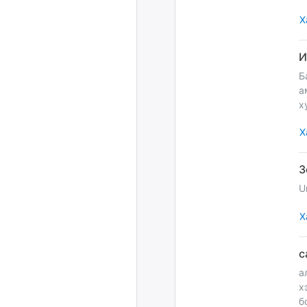
Х
Б
а
х
Х
U
Х
а
х
б