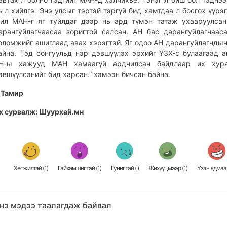
ь л хийлгэ. Энэ улсыг тэртэй тэргүй бид хамтдаа л босгох үүрэг
ил МАН-г яг туйлдаг дээр нь ард түмэн татаж ухааруулса
арангуйлагчаасаа зоригтой салсан. АН бас дарангуйлагчаас
оломжийг ашиглаад авах хэрэгтэй. Яг одоо АН дарангуйлагчды
айна. Тэд сонгуульд нэр дэвшүүлэх эрхийг ҮЗХ-с булаагаад а
Н-ы хажууд МАН хамаагүй ардчилсан байдлаар их хур
эвшүүлсэнийг бид харсан.” хэмээн бичсэн байна.
.Тамир
х сурвалж: Шуурхай.мн
Хөгжилтэй (
1
)
Гайхамшигтай (
1
)
Гунигтай (
)
Жихүүцмээр (
1
)
Үзэн ядмаар
нэ мэдээ таалагдаж байвал