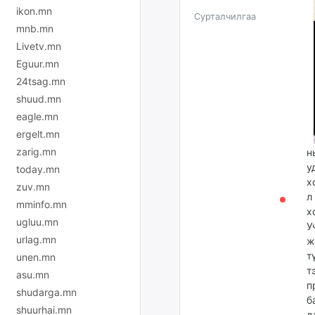
ikon.mn
Сурталчилгаа
mnb.mn
Livetv.mn
Eguur.mn
24tsag.mn
shuud.mn
eagle.mn
ergelt.mn
zarig.mn
н
у
today.mn
х
zuv.mn
л
mminfo.mn
х
ugluu.mn
У
urlag.mn
ж
т
unen.mn
т
asu.mn
п
shudarga.mn
б
shuurhai.mn
д