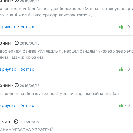
Зочин ·
2016/06/15
анан гэдэг үг бол Ан ялагдах болохоороо Ман-ыг татаж унах арг
ээ .энэ 4 жил АН улс орноор яажяаж тоглож,
·
ариулах
Устгах
-
0
Зочин ·
2016/06/15
доо өрнөж байгаа үйл явдлыг , нөхцөл байдлыг үнэхээр зөв хэл
айна . Дэмжиж байна.
·
ариулах
Устгах
-
0
Зочин ·
2016/06/15
н ажил өгсөн бол юу гэх бол? урваач гар юм байна энэ бат
·
ариулах
Устгах
-
0
зочин ·
2016/06/15
АНАН УГААСАА ХЭРЭГГҮЙ