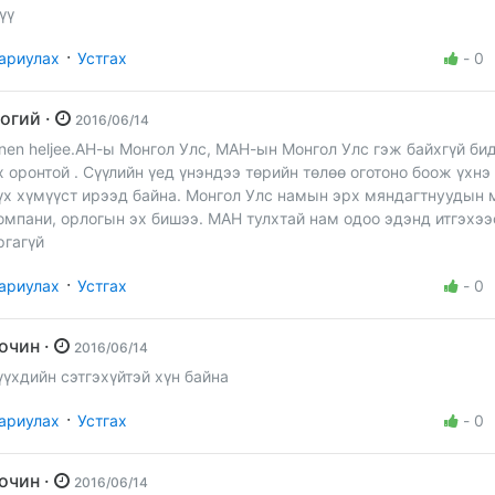
үү
·
ариулах
Устгах
-
0
Оогий ·
2016/06/14
nen heljee.АН-ы Монгол Улс, МАН-ын Монгол Улс гэж байхгүй бид
х оронтой . Сүүлийн үед үнэндээ төрийн төлөө оготоно боож үхнэ 
үх хүмүүст ирээд байна. Монгол Улс намын эрх мяндагтнуудын
омпани, орлогын эх бишээ. МАН тулхтай нам одоо эдэнд итгэхээ
ргагүй
·
ариулах
Устгах
-
0
Зочин ·
2016/06/14
үүхдийн сэтгэхүйтэй хүн байна
·
ариулах
Устгах
-
0
Зочин ·
2016/06/14