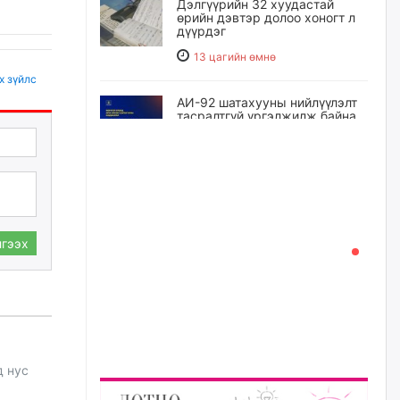
Дэлгүүрийн 32 хуудастай
өрийн дэвтэр долоо хоногт л
дүүрдэг
13 цагийн өмнө
х зүйлс
АИ-92 шатахууны нийлүүлэлт
тасралтгүй үргэлжилж байна
14 цагийн өмнө
I ангийн цахим бүртгэл энэ
сарын 17-ноос эхэлнэ
14 цагийн өмнө
гээх
Үндсэн хууль зөрчсөн
Х.Булгантуяа, үндэсний эв
нэгдэлд харшилсан
М.Нарантуяа-Нара нарт хэзээ
хариуцлага тооцох вэ?
15 цагийн өмнө
д нус