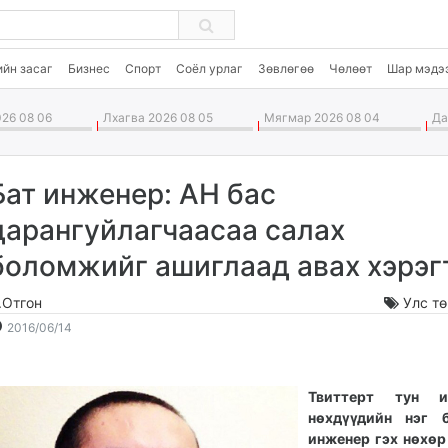
ийн засаг
Бизнес
Спорт
Соёл урлаг
Зөвлөгөө
Чөлөөт
Шар мэдэ
26 08 06
Лхагва 2026 08 05
Мягмар 2026 08 04
Дав
Бат инженер: АН бас
дарангуйлагчаасаа салах
боломжийг ашиглаад авах хэрэг
.Отгон
Улс т
2016-
2026-
2016/06/14
06-
08-
14
07
10:13:57
02:01:56
Твиттерт тун и
нөхдүүдийн нэг 
инженер гэх нөхөр