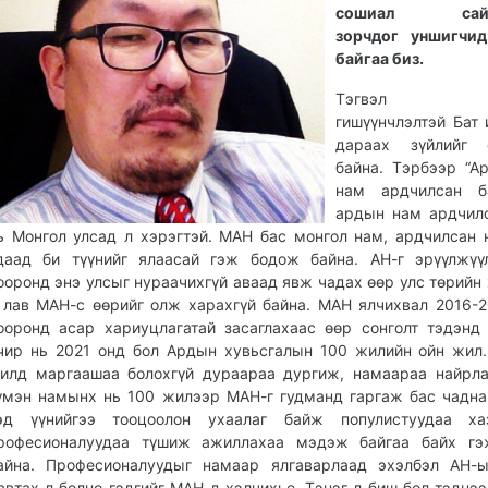
сошиал сайту
зорчдог уншигчи
байгаа биз.
Тэгвэл А
гишүүнчлэлтэй Бат
дараах зүйлийг ө
байна. Тэрбээр “А
нам ардчилсан б
ардын нам ардчил
ь Монгол улсад л хэрэгтэй. МАН бас монгол нам, ардчилсан 
даад би түүнийг ялаасай гэж бодож байна. АН-г эрүүлжүү
ооронд энэ улсыг нураачихгүй аваад явж чадах өөр улс төрийн 
 лав МАН-с өөрийг олж харахгүй байна. МАН ялчихвал 2016-
ооронд асар хариуцлагатай засаглахаас өөр сонголт тэдэнд 
чир нь 2021 онд бол Ардын хувьсгалын 100 жилийн ойн жил
илд маргаашаа болохгүй дураараа дургиж, намаараа найрл
үмэн намынх нь 100 жилээр МАН-г гудманд гаргаж бас чадна
эд үүнийгээ тооцоолон ухаалаг байж популистуудаа хаз
рофесионалуудаа түшиж ажиллахаа мэдэж байгаа байх гэ
айна. Професионалуудыг намаар ялгаварлаад эхэлбэл АН-ы
автах л болно гэдгийг МАН-д хэлчихье. Тэнэг л биш бол тэднэ