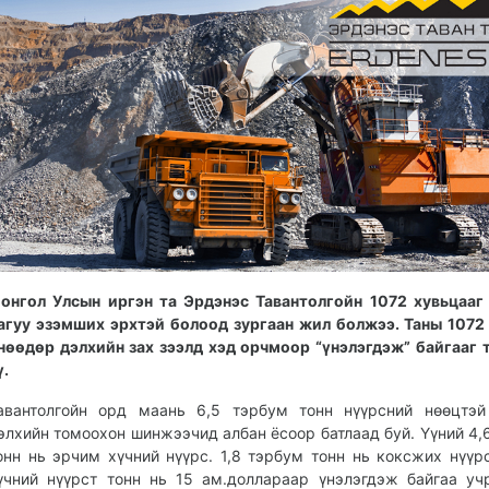
онгол Улсын иргэн та Эрдэнэс Тавантолгойн 1072 хувьцааг
агуу эзэмших эрхтэй болоод зургаан жил болжээ. Таны 1072
нөөдөр дэлхийн зах зээлд хэд орчмоор “үнэлэгдэж” байгааг 
ү.
авантолгойн орд маань 6,5 тэрбум тонн нүүрсний нөөцтэй
элхийн томоохон шинжээчид албан ёсоор батлаад буй. Үүний 4,
онн нь эрчим хүчний нүүрс. 1,8 тэрбум тонн нь коксжих нүүр
үчний нүүрст тонн нь 15 ам.доллараар үнэлэгдэж байгаа уч