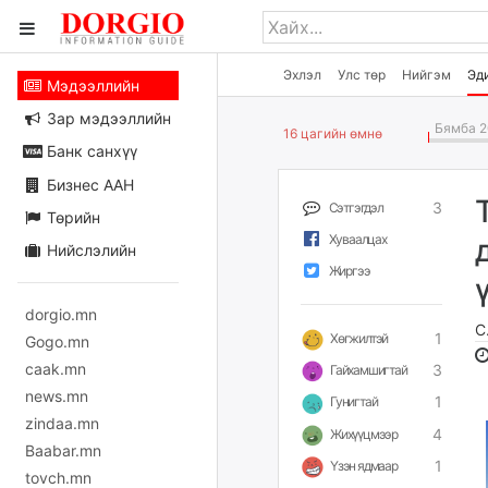
Эхлэл
Улс төр
Нийгэм
Эд
Мэдээллийн
Зар мэдээллийн
Бямба 2
16 цагийн өмнө
Банк санхүү
Бизнес ААН
3
Сэтгэгдэл
Төрийн
Хуваалцах
Нийслэлийн
Жиргээ
dorgio.mn
С
1
Хөгжилтэй
Gogo.mn
caak.mn
3
Гайхамшигтай
news.mn
1
Гунигтай
zindaa.mn
4
Жихүүцмээр
Baabar.mn
1
Үзэн ядмаар
tovch.mn