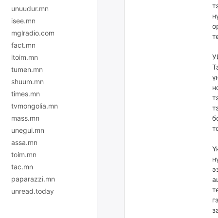
т
unuudur.mn
н
isee.mn
о
mglradio.com
т
fact.mn
У
itoim.mn
Т
tumen.mn
ү
shuum.mn
н
times.mn
т
tvmongolia.mn
т
mass.mn
б
т
unegui.mn
assa.mn
Ү
toim.mn
н
tac.mn
э
paparazzi.mn
а
т
unread.today
г
з