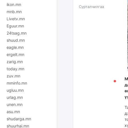
ikon.mn
Сурталчилгаа
mnb.mn
Livetv.mn
Eguur.mn
24tsag.mn
shuud.mn
eagle.mn
ergelt.mn
zarig.mn
today.mn
zuv.mn
М
mminfo.mn
д
ugluu.mn
ө
ү
urlag.mn
unen.mn
Т
asu.mn
д
shudarga.mn
т
х
shuurhai.mn