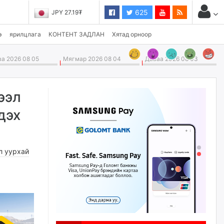
625
JPY 27.19₮
э
ярилцлага
КОНТЕНТ ЗАДЛАН
Хятад орноор
а 2026 08 05
Мягмар 2026 08 04
Даваа 2026 08 03
ээл
дэх
л уурхай