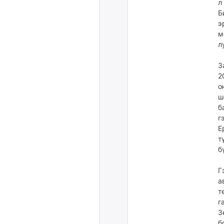
л
Б
э
м
л
З
2
о
ш
б
г
Е
т
б
Г
а
т
г
З
б