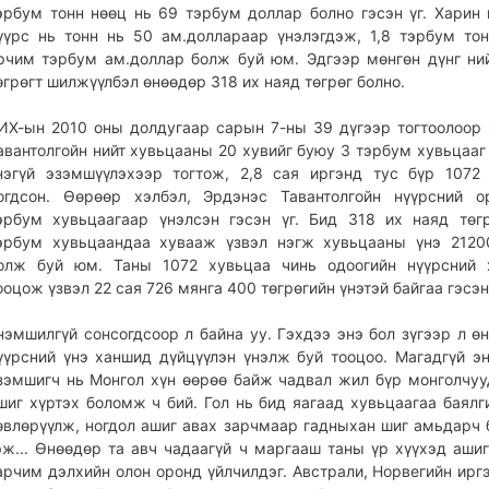
эрбум тонн нөөц нь 69 тэрбум доллар болно гэсэн үг. Харин
үүрс нь тонн нь 50 ам.доллараар үнэлэгдэж, 1,8 тэрбум то
рчим тэрбум ам.доллар болж буй юм. Эдгээр мөнгөн дүнг ни
өгрөгт шилжүүлбэл өнөөдөр 318 их наяд төгрөг болно.
ИХ-ын 2010 оны долдугаар сарын 7-ны 39 дүгээр тогтоолоор
авантолгойн нийт хувьцааны 20 хувийг буюу 3 тэрбум хувьцааг
нэгүй эзэмшүүлэхээр тогтож, 2,8 сая иргэнд тус бүр 1072
огдсон. Өөрөөр хэлбэл, Эрдэнэс Тавантолгойн нүүрсний о
эрбум хувьцаагаар үнэлсэн гэсэн үг. Бид 318 их наяд төг
эрбум хувьцаандаа хувааж үзвэл нэгж хувьцааны үнэ 2120
олж буй юм. Таны 1072 хувьцаа чинь одоогийн нүүрсний 
ооцож үзвэл 22 сая 726 мянга 400 төгрөгийн үнэтэй байгаа гэсэн 
нэмшилгүй сонсогдсоор л байна уу. Гэхдээ энэ бол зүгээр л ө
үүрсний үнэ ханшид дүйцүүлэн үнэлж буй тооцоо. Магадгүй э
зэмшигч нь Монгол хүн өөрөө байж чадвал жил бүр монголчуу
шиг хүртэх боломж ч бий. Гол нь бид яагаад хувьцаагаа баялг
өвлөрүүлж, ногдол ашиг авах зарчмаар гадныхан шиг амьдарч 
эж... Өнөөдөр та авч чадаагүй ч маргааш таны үр хүүхэд ашиг
арчим дэлхийн олон оронд үйлчилдэг. Австрали, Норвегийн ирг