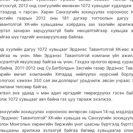
огсохгүй, 2012 онд сонгуулийн өмнөхөн 1072 хувьцааг худалдаж 
тгээдүүд ч гарсан. Харин Санхүүгийн зохицуулах хорооноос 
асгийн газрын 2012 оны 181 дүгээр тогтоолын дагуу 
авантолгой ХК-ийн хувьцааны хоёрдахь зах зээлийн арилж
үртэл захиран зарцуулахгүй байх нөхцөлтэйгээр хувьцаа 
айгаа шүү гэдгийг анхааруулсаар байлаа.
ид хуулийн дагуу 1072 хувьцааг Эрдэнэс Тавантолгой ХК-иас
айгаа нь үнэн. Мөн Эрдэнэс Тавантолгой компани үйл ажил
асралтгүй явуулсаар байгаа нь үнэн. Гэхдээ орлогоо өрөнд хура
 байна. 2011-2012 онд Сү.Батболдын Засгийн газар Эрдэнэс Тав
өрийн өмчит компанийн Хятадад нийлүүлэх нүүрсний борлу
рлогоос хэмээн 350 сая ам.долларыг урьдчилж авсан учраас 
омпани төлсөөр байгаа.
эгвэл энэ удаад ч мөн адил иргэдийг төөрөгдүүлэх гэсэн ба
олж 1072 хувьцааг авч байна гэх цуу тарааж эхэлжээ.
анхүүгийн зохицуулах хорооноос өнгөрсөн сарын 14-нд мэдэгдэ
 “Эрдэнэс Тавантолгой” ХК-ийн хувьцаа нь Санхүүгийн зохицуул
олон Монголын хөрөнгийн биржийн үнэт цаасны бүртгэлд бүртгэ
увьцааны арилжаа эхлээгүй байгаа бөгөөд хувьцаагаа оло