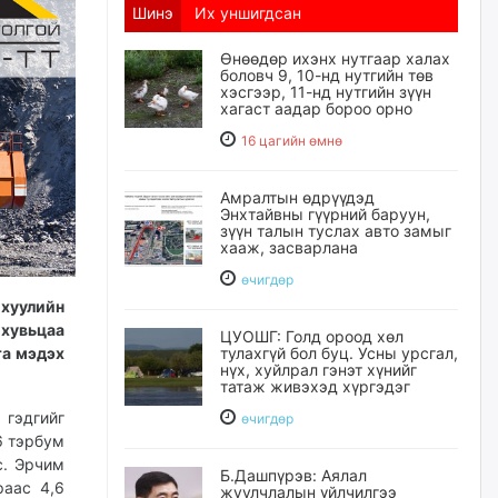
Шинэ
Их уншигдсан
Өнөөдөр ихэнх нутгаар халах
боловч 9, 10-нд нутгийн төв
хэсгээр, 11-нд нутгийн зүүн
хагаст аадар бороо орно
16 цагийн өмнө
Амралтын өдрүүдэд
Энхтайвны гүүрний баруун,
зүүн талын туслах авто замыг
хааж, засварлана
өчигдѳр
 хуулийн
 хувьцаа
ЦУОШГ: Голд ороод хөл
та мэдэх
тулахгүй бол буц. Усны урсгал,
нүх, хуйлрал гэнэт хүнийг
татаж живэхэд хүргэдэг
 гэдгийг
өчигдѳр
6 тэрбум
с. Эрчим
Б.Дашпүрэв: Аялал
раас 4,6
жуулчлалын үйлчилгээ