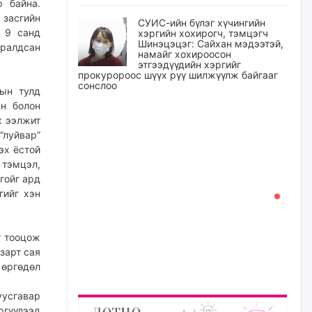
р байна.
 засгийн
СУИС-ийн бүлэг хүчингийн
н 9 санд
хэргийн хохирогч, тэмцэгч
Шинэцэцэг: Сайхан мэдээтэй,
аралдсан
намайг хохироосон
этгээдүүдийн хэргийг
прокуророос шүүх рүү шилжүүлж байгааг
сонслоо
хын тулд
ан болон
өчигдѳр
х ээлжит
“луйвар”
Өчигдрийн байдлаар ₮10000
эх ёстой
доош дүнгээр шатахууны
худалдан авалт хийсэн 1500
тэмцэл,
баримт бүртгэгджээ
гойг ард
гийг хэн
өчигдѳр
Шатахуун олголтыг 50,000
г тооцож
төгрөгөөр хязгаарласныг
нэмэгдүүлж 100,000 төгрөгт
зарт сая
хүргэхээр судалж байгаа
өргөдөл
өчигдѳр
уусгавар
гүүлээд