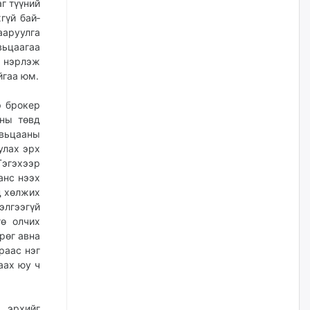
г түүний
наймдугаар сарын 14-нөөс
ажиллуулж эхэлнэ
 бай­­­­­
аруулга
уржигдар
вьцаагаа
й нэрлэж
Орон сууц, нийтийн аж ахуй,
йгаа юм.
авто зам, тохижилт
үйлчилгээний ажилтнуудын
ХАРИЛЦАА хандлагатай
э брокер
холбоотой ГОМДОЛ их байгааг
ны төвд
дурдлаа
увьцааны
уржигдар
улах эрх
Тэгэхээр
анс нээх
Бариста хийх нь залуусын
дунд яагаад трэнд болов
д хөлжих
элгээгүй
уржигдар
гө олчих
рөг авна
Өмгөөлөгч Б.Оюунбилэг:
раас нэг
"Урьхан" Б.Чинбат гэж хүн
аах юу ч
бизнес хамтрагчаа гүтгэж
хууль хяналтын байгууллагаар
шалгуулж, торны цаана
суулгана гэх мэтээр дарамталдаг
 эрхийг