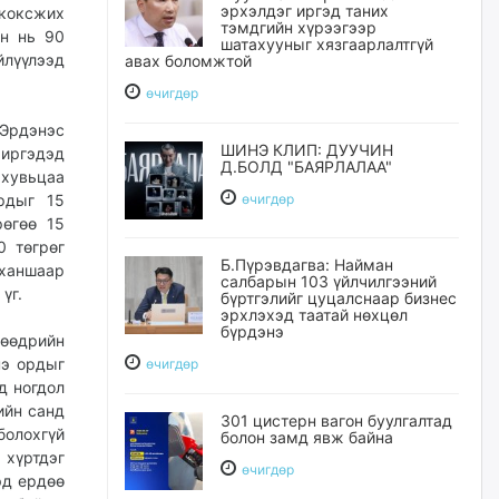
эрхэлдэг иргэд таних
 коксжих
тэмдгийн хүрээгээр
нн нь 90
шатахууныг хязгаарлалтгүй
йлүүлээд
авах боломжтой
өчигдѳр
 Эрдэнэс
ШИНЭ КЛИП: ДУУЧИН
 иргэдэд
Д.БОЛД "БАЯРЛАЛАА"
 хувьцаа
рдыг 15
өчигдѳр
рөгөө 15
0 төгрөг
Б.Пүрэвдагва: Найман
ханшаар
салбарын 103 үйлчилгээний
үг.
бүртгэлийг цуцалснаар бизнес
эрхлэхэд таатай нөхцөл
бүрдэнэ
нөөдрийн
нэ ордыг
өчигдѳр
д ногдол
ийн санд
301 цистерн вагон буулгалтад
болохгүй
болон замд явж байна
 хүртдэг
өчигдѳр
эд ердөө