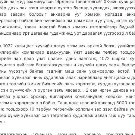
хуйн нэгжид эзэмшүүлсэн “Эрдэнэс Тавантолгой” ХК-ийн хувьцаа
оёр дахь зах зээл нээгдэх хүртэл бусдад худалдах, шилжүүлэхгүй
аар заасан болохыг анхаар­на уу” хэмээн иргэдэд анха
үргэсээр байтал бие биенийхээ ам дамжсан цуу үгэнд итгэн ху
рилжаалж, таван цаастай болно хэмээх итгэлтэйгээр бидни
аншсанаар Урт цагааны гудамжинд урт дараа­­лал үүсгэсээр л ба
а 1072 хувьцааг хуулийн дагуу эзэмших эрхтэй болж, үүнийгэ
иллерийн компаниар дамжуулан Үнэт цаасны төлбөр тооцоо
өрийн нэр дээр үнэт цаасны данс нээлгэж, 1072 ширхэг х
ичилтээ хийлгэж баталгаажуулсан ч хуулийн дагуу зарж борлу
инь үүсээгүй байгаа гэдгийг маш сайн ухамсарлах ёстой. 
анаас хувьцааг чинь худалдаж авах нэрийдлээр үнэт цаасны д
эгэн төрлийн жижиг бизнесийн заль хэрэглэж, хурдан хугацаан
эсэн хүмүүсийн л хурган заль явсаар... 2 сая иргэн дансаа нэ
айгаа учраас брокер, диллерийн компаниудад хөөрхөн мөн
оломж харагдсаар л байна. Танд данс нээсний хөлсөнд 5000 төг
эж тооцохоор 10 тэрбум төгрөгийн орлогын зах зээл байгаа уч
оёр хүний хувьцааг сая төгрөгөөр худалдаж авлаа гэж цуу тар
иш.
агдаагийнхан “Хувьцаа эзэмшигч, хөрөнгө оруулагч­дын