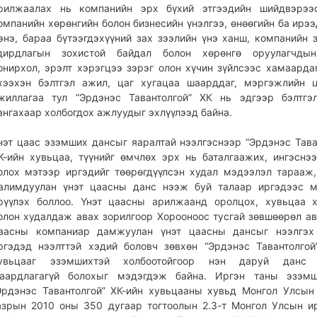
рилжаалах нь компанийн эрх бүхий этгээдийн шийдвэрээс
омпанийн хөрөнгийн болон бизнесийн үнэлгээ, өнөөгийн ба ирээ
энэ, бараа бүтээгдэхүүний зах зээлийн үнэ ханш, компанийн з
дирдлагын зохистой байдал болон хөрөнгө оруулагчдын
онирхол, эрэлт хэрэгцээ зэрэг олон хүчин зүйлсээс хамаарда
хээхэн бэлтгэл ажил, цаг хугацаа шаарддаг, мэргэжлийн 
жиллагаа тул “Эрдэнэс Тавантолгой” ХК нь эдгээр бэлтгэ
ангахаар холбогдох ажлуудыг эхлүүлээд байна.
нэт цаас эзэмших дансыг яаралтай нээлгэснээр “Эрдэнэс Тава
К-ийн хувьцаа, түүнийг өмчлөх эрх нь баталгаажих, ингэснэ
олох мэтээр иргэдийг төөрөгдүүлсэн худал мэдээлэл тарааж,
алимдуулан үнэт цаасны данс нээж буй талаар иргэдээс м
рүүлэх боллоо. Үнэт цаасны арилжаанд оролцох, хувьцаа 
олон худалдаж авах зорилгоор Хорооноос тусгай зөвшөөрөл ав
аасны компаниар дамжуулан үнэт цаасны дансыг нээлгэх
ргэдэд нээлттэй хэдий боловч зөвхөн “Эрдэнэс Тавантолгой
увьцааг эзэмшихтэй холбоотойгоор нэн даруй данс 
аардлагагүй болохыг мэдэгдэж байна. Иргэн таны эзэм
Эрдэнэс Тавантолгой” ХК-ийн хувьцааны хувьд Монгол Улсын
азрын 2010 оны 350 дугаар тогтоолын 2.3-т Монгол Улсын и