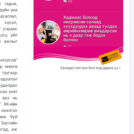
59
өчигдѳр
 гадна,
дүйн үнэ
асаглал,
Б.Сэмжидмаа: Зөвшөөрлийн
Хадмаас болоод
шинжтэй 103 бүртгэлээс
нөхрөөсөө салаад
 хүсэл,
нийслэлийн бизнес
хүүхдүүдээ аваад тусдаа
г учраас
эрхлэгчдийг чөлөөллөө
өөрийнхөөрөө амьдарсан
цогц үйл
нь ч дээр гэж бодох
өчигдѳр
боллоо
л ажлыг
91
Эрэн хайж байна
нтолгой”
өчигдѳр
эр мөнгө
Захидал илгээх бол энд дарна уу !
 түүгээр
эдээлэл
худалдах
С.Амарсайхан: Орон сууцны
залилангаас сэргийлэхийн
сан үнэт
тулд барилгатай холбоотой бүх
 эрх нь
мэдээллийг харуулах шинэ
цахим систем танилцуулна
” ХК-ийн
нээлгэх
уржигдар
шиж буй
 Засгийн
“Хотын дарга сонсож байна”
ргэд, аж
150150 тусгай дугаарыг