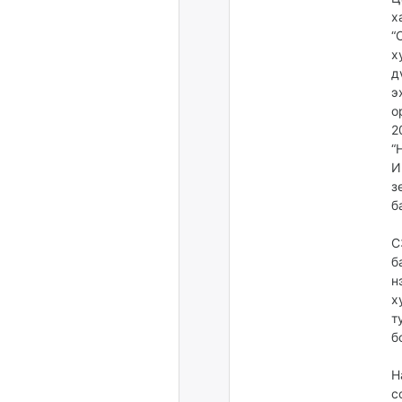
х
“
х
д
э
о
2
“
И
з
б
С
б
н
х
т
б
Н
с