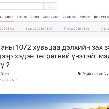
ийн засаг
Бизнес
Спорт
Соёл урлаг
Зөвлөгөө
Чөлөөт
Шар мэдэ
026 08 08
Баасан 2026 08 07
Пүрэв 2026 08 06
Лхагв
Таны 1072 хувьцаа дэлхийн зах з
дээр хэдэн төгрөгний үнэтэйг мэ
үү ?
.Отгон
Эдийн засаг
,
Уу
2016-
2026-
2016/06/14
06-
08-
14
09
10:29:12
03:39:17