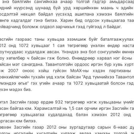
 энэ баялгийн сангийнхаа ачаар толгой гэдгэр амьдарсаа
идний нүүрсэнд шунаад буй урд хөршийнхөн маань ч эдийн
рсдэлтэй нөхцөл байдал үүсэхэд ашиглана хэмээн баялгий
өнгө хадгалдаг гэнэ билээ. Харин бид олдсон хувьцаагаа та
уйварчинд боломж олдвол зарчихья гээд гүйгээд л байдаг.
асгийн газраас таны хувьцаа эзэмшиж буйг баталгаажуула
012 онд 1072 хувьцааг 1 сая төгрөгөөр үнэлэн өндөр наст
юутнуудаас худалдаж авсан. Үнэндээ энэ бол сонгуулийн өмнө
оу хөтөлбөр ч байсан гэж болно. Өнөөдрөөр харвал нэг ёсны 
айсан мэт санагдана. Тавантолгойн ордоос иргэн бүр хувь хүрт
эж 2007 оноос хойш гүйсэн МоАХ-ны хэдэн партизаны 
рөнхийлөгчийн тухайн үед хэлж байсан “Ард түмнийхээ Тавантол
үмэндээ өгье” гэх үгийн ачаар та 1072 хувьцаатай болсон гэд
үхэн мэдэх биз.
этэл Засгийн газар ердөө 932 төгрөгөөр нэгж хувьцааны үний
всан байгаа юм. Харамсалтай нь 1,5 сая орчим иргэн Засгийн га
өгрөгөөр хувьцаагаа худалдахад бэлэн хэмээн 2012 онд 
аргасан юм билээ.
өвхөн Засгийн газар 2012 оны зургадугаар сарын 6-наас д
олгон иргэдийн хүсэлтийн хүлээж авлаа хэмээн толгой эр