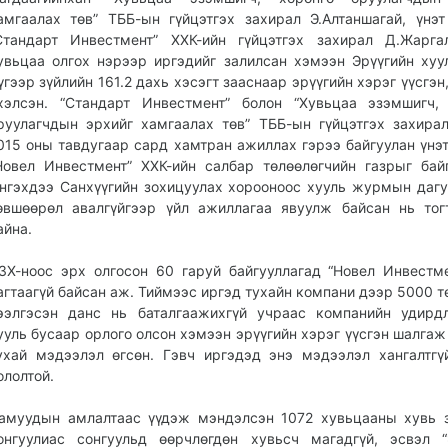
амгаалах төв” ТББ-ын гүйцэтгэх захирал Э.Алтаншагай, үнэ
Стандарт Инвестмент” ХХК-ийн гүйцэтгэх захирал Д.Жарга
увьцаа олгох нэрээр иргэдийг залилсан хэмээн Эрүүгийн хуу
үгээр зүйлийн 161.2 дахь хэсэгт зааснаар эрүүгийн хэрэг үүсгэн
хэлсэн. “Стандарт Инвестмент” болон “Хувьцаа эзэмшигч,
руулагчдын эрхийг хамгаалах төв” ТББ-ын гүйцэтгэх захира
015 оны тавдугаар сард хамтран ажиллах гэрээ байгуулан үнэ
Новел Инвестмент” ХХК-ийн салбар төлөөлөгчийн газрыг бай
нгэхдээ Санхүүгийн зохицуулах хороо­ноос хууль журмын дагу
өвшөөрөл авалгүйгээр үйл ажиллагаа явуулж байсан нь тог
айна.
ЗХ-ноос эрх олгосон 60 гаруй байгууллагад “Новел Инвестм
агтаагүй байсан аж. Тиймээс иргэд тухайн компани дээр 5000 т
ээлгэсэн данс нь баталгаажихгүй учраас компанийн удирд
ууль бусаар орлого олсон хэмээн эрүүгийн хэрэг үүсгэн шалгаж
ухай мэдээлэл өгсөн. Гэвч иргэдэд энэ мэдээлэл хангалтгү
ололтой.
амуудын амлалтаас үүдэж мэндэлсэн 1072 хувьцааны хувь 
онгуулиас сонгуульд өөрчлөгдөн хувьсч магадгүй, эсвэл 