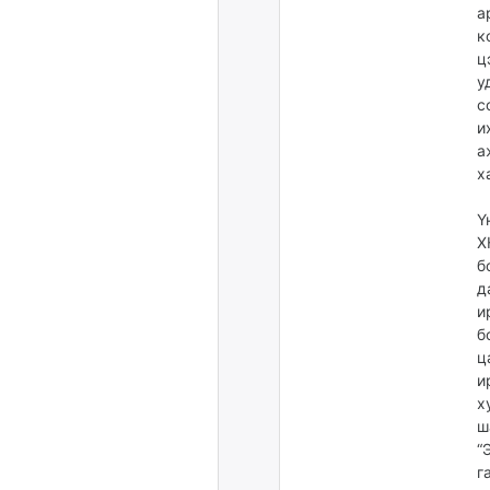
а
к
ц
у
с
и
а
х
Ү
Х
б
д
и
б
ц
и
х
ш
“
г