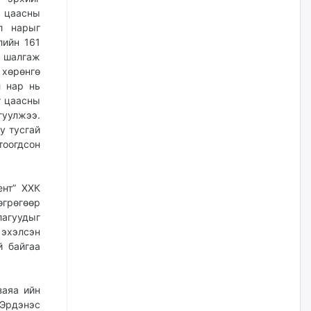
уржигдар
т цаасны
л нарыг
лийн 161
Д.Амарбаясгалан:
, шалгаж
Шатахууныхаа 97 хувийг нэг
улсаас авдаг хараат байдлаа
 хөрөнгө
зогсоож, Арабын орнуудаас
л нар нь
нийлүүлэх ажлыг сэргээх
ёстой
т цаасны
гуулжээ.
уржигдар
у тусгай
тоогдсон
Худалдагч Н.Амарзаяа:
Дэлгүүрийн 32 хуудастай
өрийн дэвтэр долоо хоногт л
дүүрдэг
ент” ХХК
өгрөгөөр
уржигдар
лагуудыг
 эхэлсэн
АИ-92 шатахууны нийлүүлэлт
й байгаа
тасралтгүй үргэлжилж байна
уржигдар
заяа ийн
“Эрдэнэс