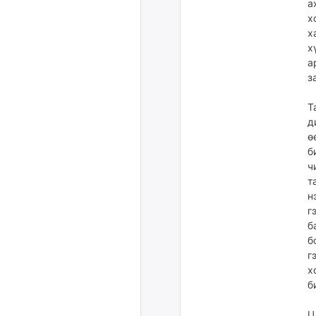
а
х
х
х
а
з
Т
д
ө
б
ч
т
н
г
б
б
г
х
б
Ц