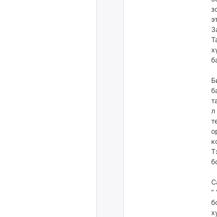
з
э
З
Т
х
б
Б
б
т
л
т
о
к
Т
б
С
“
б
х