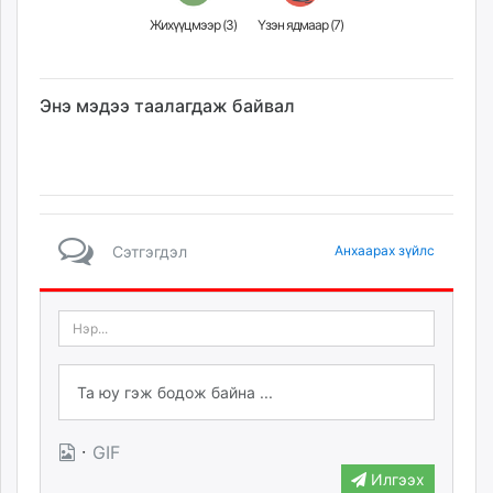
Жихүүцмээр (
3
)
Үзэн ядмаар (
7
)
Энэ мэдээ таалагдаж байвал
Сэтгэгдэл
Анхаарах зүйлс
·
GIF
Илгээх