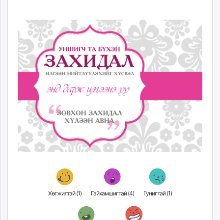
unuudur.mn
isee.mn
mglradio.com
fact.mn
itoim.mn
tumen.mn
shuum.mn
times.mn
tvmongolia.mn
mass.mn
unegui.mn
assa.mn
toim.mn
tac.mn
paparazzi.mn
unread.today
Хөгжилтэй (
1
)
Гайхамшигтай (
4
)
Гунигтай (
1
)