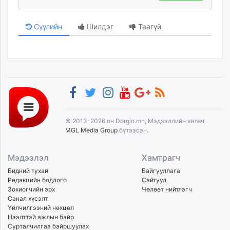
Сүүлийн
Шилдэг
Таагүй
© 2013-2026 он Dorgio.mn, Мэдээллийн хөтөч
MGL Media Group
бүтээсэн.
Мэдээлэл
Хамтрагч
Бидний тухай
Байгууллага
Редакцийн бодлого
Сайтууд
Зохиогчийн эрх
Чөлөөт нийтлэгч
Санал хүсэлт
Үйлчилгээний нөхцөл
Нээлттэй ажлын байр
Сурталчилгаа байршуулах