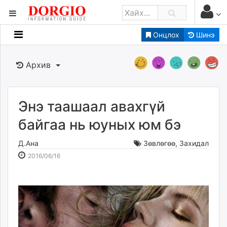
Онцлох
Шинэ
Мэдээллийн
Зар мэдээллийн
Архив
Банк санхүү
Бизнес ААН
Төрийн
Энэ таашаал авахгүй
Нийслэлийн
байгаа нь юуных юм бэ
Д.Ана
Зөвлөгөө
,
Захидал
dorgio.mn
2016-
2026-
2016/06/16
Gogo.mn
06-
08-
caak.mn
16
06
news.mn
17:32:20
22:37:50
zindaa.mn
Baabar.mn
tovch.mn