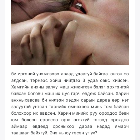
ikon.mn
mnb.mn
Livetv.mn
Eguur.mn
24tsag.mn
shuud.mn
eagle.mn
ergelt.mn
zarig.mn
би иргэний үнэмлэхээ аваад удаагүй байгаа. онгон оо
today.mn
алдсан, тэрнээс хойш нийтдээ 3 удаа секс хийсэн.
zuv.mn
Хамгийн анхны залуу маш жижигхэн бэлэг эрхтэнтэй
mminfo.mn
байсан боловч маш их цус гарч өвдөж байсан. Харин
ugluu.mn
анхныхаасаа би нилээн хэдэн сарын дараа өөр нэг
залуутай унтсан тэрнийх өмнөхөөс минь том байсан
urlag.mn
болохоор их өвдсөн. Харин минийх руу орохдоо бөөн
unen.mn
юм болсон ерөөсөө орж өгөхгүй тэгээд орохдоо
asu.mn
аймаар өвдөөд орсныхоо дараа надад ямарч
shudarga.mn
таашаал байхгүй. Энэ нь юу гэсэн үг үү?
shuurhai.mn