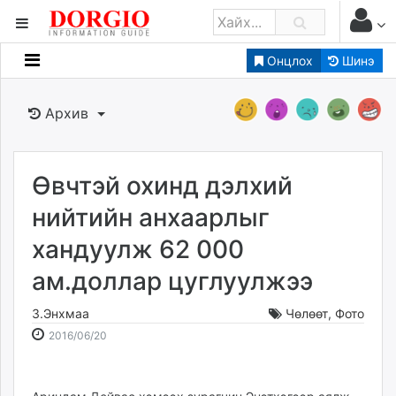
Онцлох
Шинэ
Мэдээллийн
Зар мэдээллийн
Архив
Банк санхүү
Бизнес ААН
Төрийн
Өвчтэй охинд дэлхий
Нийслэлийн
нийтийн анхаарлыг
хандуулж 62 000
dorgio.mn
ам.доллар цуглуулжээ
Gogo.mn
caak.mn
З.Энхмаа
Чөлөөт
,
Фото
news.mn
2016-
2026-
2016/06/20
zindaa.mn
06-
08-
Baabar.mn
20
09
tovch.mn