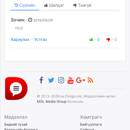
Сүүлийн
Шилдэг
Таагүй
Зочин ·
2016/06/20
nice
·
Хариулах
Устгах
-
0
-
0
© 2013-2026 он Dorgio.mn, Мэдээллийн хөтөч
MGL Media Group
бүтээсэн.
Мэдээлэл
Хамтрагч
Бидний тухай
Байгууллага
Редакцийн бодлого
Сайтууд