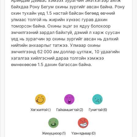
12:35:41
01:03:28
Ариндам Дейвас хэмээх зурагчин Энэтхэгээр аялж
ikon.mn
байхдаа Рону Бегум охины зургийг авсан байна. Рону
mnb.mn
охин тухайн үед 1.5 настай байсан бөгөөд өвчний
улмаас толгой нь жирийн хүнээс гурав дахин
Livetv.mn
томорсон байна. Охины эцэг эх ядуу болохоор
Eguur.mn
эмчилгээний зардал байхгүй, дэмий л харж суусан
24tsag.mn
үед нь зурагчин эр охины зургийг авсан нь дэлхий
shuud.mn
нийтийн анхаарлыг татжээ. Улмаар охины
eagle.mn
эмчилгээнд 62 000 ам.доллар цуглаж, 10 удаагийн
хагалгаа хийлгэсний дараа толгойн хэмжээ
ergelt.mn
өмнөхөөсөө 1.5 дахин багассан байна.
zarig.mn
today.mn
zuv.mn
mminfo.mn
ugluu.mn
urlag.mn
Хөгжилтэй (
)
Гайхамшигтай (
2
)
Гунигтай (
6
)
unen.mn
asu.mn
shudarga.mn
Жихүүцмээр (
1
)
Үзэн ядмаар (
0
)
shuurhai.mn