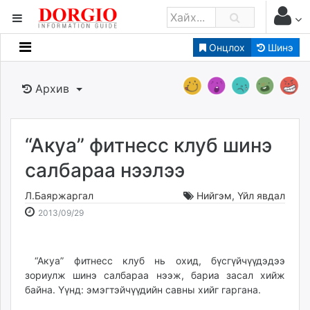
Онцлох
Шинэ
Мэдээллийн
Зар мэдээллийн
Архив
Банк санхүү
Бизнес ААН
Төрийн
“Акуа” фитнесс клуб шинэ
Нийслэлийн
салбараа нээлээ
Л.Баяржаргал
Нийгэм
,
Үйл явдал
dorgio.mn
2013-
2026-
2013/09/29
Gogo.mn
09-
08-
caak.mn
29
10
news.mn
19:40:41
00:03:00
“Акуа” фитнесс клуб нь охид, бүсгүйчүүдэдээ
zindaa.mn
зориулж шинэ салбараа нээж, бариа засал хийж
Baabar.mn
байна. Үүнд: эмэгтэйчүүдийн савны хийг гаргана.
tovch.mn