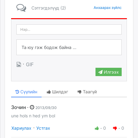
Сэтгэгдэлүүд (2)
Анхаарах зүйлс
·
GIF
Илгээх
Сүүлийн
Шилдэг
Таагүй
Зочин ·
2013/09/30
une hols n hed ym bol
·
Хариулах
Устгах
-
0
-
0