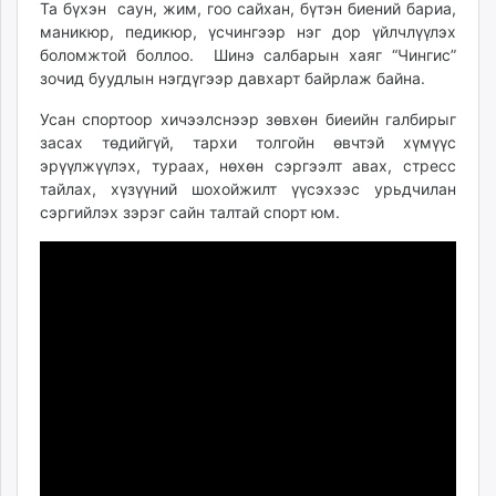
Та бүхэн саун, жим, гоо сайхан, бүтэн биений бариа,
ikon.mn
маникюр, педикюр, үсчингээр нэг дор үйлчлүүлэх
mnb.mn
боломжтой боллоо. Шинэ салбарын хаяг “Чингис”
Livetv.mn
зочид буудлын нэгдүгээр давхарт байрлаж байна.
Eguur.mn
Усан спортоор хичээлснээр зөвхөн биеийн галбирыг
24tsag.mn
засах төдийгүй, тархи толгойн өвчтэй хүмүүс
shuud.mn
эрүүлжүүлэх, тураах, нөхөн сэргээлт авах, стресс
eagle.mn
тайлах, хүзүүний шохойжилт үүсэхээс урьдчилан
ergelt.mn
сэргийлэх зэрэг сайн талтай спорт юм.
zarig.mn
today.mn
zuv.mn
mminfo.mn
ugluu.mn
urlag.mn
unen.mn
asu.mn
shudarga.mn
shuurhai.mn