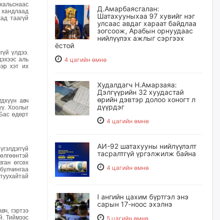
 хальснаас
Д.Амарбаясгалан:
т хандлаад
Шатахууныхаа 97 хувийг нэг
ад таагүй
улсаас авдаг хараат байдлаа
зогсоож, Арабын орнуудаас
нийлүүлэх ажлыг сэргээх
ёстой
гүй үлдээ.
эхээс аль
4 цагийн өмнө
ээр хэт их
Худалдагч Н.Амарзаяа:
Дэлгүүрийн 32 хуудастай
өрийн дэвтэр долоо хоногт л
гдхүүн авч
дүүрдэг
ү. Хоолыг
 Бас өдөрт
4 цагийн өмнө
АИ-92 шатахууны нийлүүлэлт
үгэлдэггүй
тасралтгүй үргэлжилж байна
өдөлгөөнтэй
вган өгсөх
4 цагийн өмнө
 булчингаа
 туухайтай
I ангийн цахим бүртгэл энэ
сарын 17-ноос эхэлнэ
вч, гэртээ
й. Тиймээс
5 цагийн өмнө