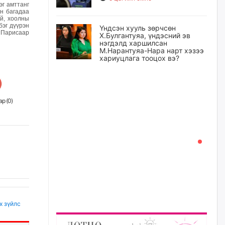
эг амттанг
йн багадаа
эй, хоолны
бэг дүүрэн
Үндсэн хууль зөрчсөн
 Парисаар
Х.Булгантуяа, үндэсний эв
нэгдэлд харшилсан
М.Нарантуяа-Нара нарт хэзээ
хариуцлага тооцох вэ?
6 цагийн өмнө
Нефть импортлогч компаниуд
р (
0
)
татварын өртэй байсан ч
дансыг нь битүүмжлэхгүй
6 цагийн өмнө
I хорооллын арын замыг
наймдугаар сарын 6-ны 23:00
цагаас түр хааж, борооны ус
зайлуулах шугамын хөндлөн
сэтэлгээ хийнэ
6 цагийн өмнө
х зүйлс
А.Ариунзаяа: Хүний нэр төрийг