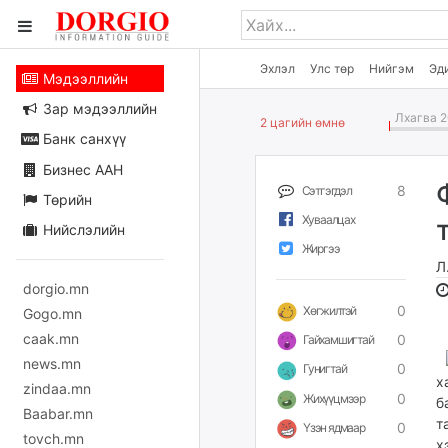
Эхлэл
Улс төр
Нийгэм
Эд
Мэдээллийн
Зар мэдээллийн
Лхагва 2
2 цагийн өмнө
Банк санхүү
Бизнес ААН
8
Сэтгэгдэл
Төрийн
Хуваалцах
Нийслэлийн
Жиргээ
Л
dorgio.mn
0
Хөгжилтэй
Gogo.mn
caak.mn
0
Гайхамшигтай
news.mn
0
Гунигтай
х
zindaa.mn
0
Жихүүцмээр
б
Baabar.mn
т
0
Үзэн ядмаар
tovch.mn
х