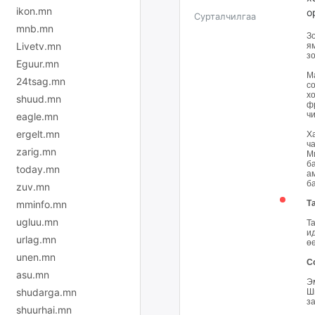
ikon.mn
о
Сурталчилгаа
mnb.mn
З
Livetv.mn
я
з
Eguur.mn
М
24tsag.mn
с
х
shuud.mn
ф
ч
eagle.mn
ergelt.mn
Х
ча
zarig.mn
М
б
today.mn
а
б
zuv.mn
mminfo.mn
Т
ugluu.mn
Т
ид
urlag.mn
ө
unen.mn
С
asu.mn
Эм
shudarga.mn
Ш
за
shuurhai.mn