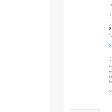
T
Х
T
Х
P
e
i
l
Х