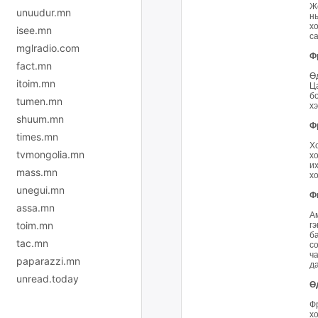
Ж
unuudur.mn
н
х
isee.mn
с
mglradio.com
Ф
fact.mn
Ө
itoim.mn
Ц
б
tumen.mn
хэ
shuum.mn
Ф
times.mn
Х
tvmongolia.mn
х
и
mass.mn
хо
unegui.mn
Ф
assa.mn
А
toim.mn
гэ
б
tac.mn
с
ч
paparazzi.mn
да
unread.today
Ө
Ф
х