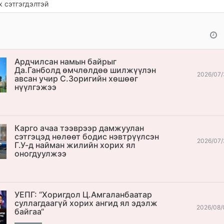
 сэтгэгдэлтэй
Ардчилсан намын байрыг
Да.Ганболд өмчлөлдөө шилжүүлэн
2026/07/
авсан учир С.Зоригийн хөшөөг
нүүлгэжээ
Карго ачаа тээврээр дамжуулан
сэтгэцэд нөлөөт бодис нэвтрүүлсэн
2026/07/
Г.У-д найман жилийн хорих ял
оногдуулжээ
УЕПГ: “Хоригдол Ц.Амгаланбаатар
cуллагдаагүй хорих ангид ял эдэлж
2026/08/
байгаа“