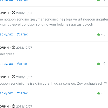
Зочин ·
2013/10/05
ne nogoon songino gej ymar songiniig helj bga ve urt nogoon ungutei
onginuu esvel bondgor songino yum bolu helj ugj tus boloch
·
ариулах
Устгах
-
0
Зочин ·
2013/10/07
aalagdlaa
·
ариулах
Устгах
-
0
Зочин ·
2013/10/07
ogoon songiniig halisaldiim uu anh udaa sonsloo. Zov orchuulaach **
·
ариулах
Устгах
-
0
Зочин ·
2013/10/07