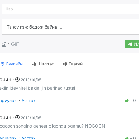
·
GIF
Ил
Сүүлийн
Шилдэг
Таагүй
Зочин ·
2013/10/05
exiin idevhitei baidal jin barihad tustai
·
ариулах
Устгах
-
0
Зочин ·
2013/10/05
ogooon songino geheer oilgohgu bgamu? NOGOON
·
ариулах
Устгах
-
0