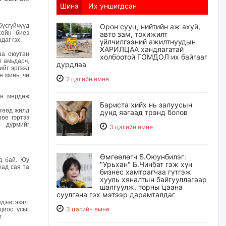
Шинэ
Их уншигдсан
бүсгүйчүүд
Орон сууц, нийтийн аж ахуй,
сойн биеэ
авто зам, тохижилт
даг гэх.
үйлчилгээний ажилтнуудын
ХАРИЛЦАА хандлагатай
аа оюутан
холбоотой ГОМДОЛ их байгааг
л амьдарч,
дурдлаа
ийг эргээд
н минь, чи
2 цагийн өмнө
ин мөрдөж
Бариста хийх нь залуусын
өгөөд жилд
дунд яагаад трэнд болов
рөө гэртээ
р дүрмийг
3 цагийн өмнө
Өмгөөлөгч Б.Оюунбилэг:
д бай. Юу
"Урьхан" Б.Чинбат гэж хүн
хад сая та
бизнес хамтрагчаа гүтгэж
хууль хяналтын байгууллагаар
шалгуулж, торны цаана
суулгана гэх мэтээр дарамталдаг
дээс эхэл.
3 цагийн өмнө
диос усыг
.