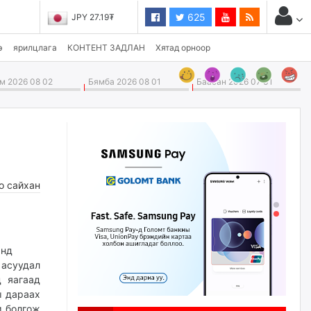
625
JPY 27.19₮
э
ярилцлага
КОНТЕНТ ЗАДЛАН
Хятад орноор
 2026 08 02
Бямба 2026 08 01
Баасан 2026 07 31
о сайхан
анд
 асуудал
д яагаад
ы дараах
м болгож