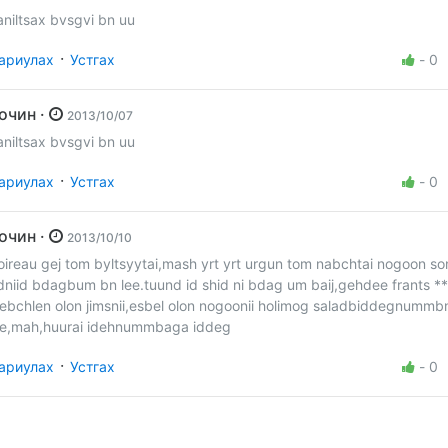
aniltsax bvsgvi bn uu
·
ариулах
Устгах
-
0
Зочин ·
2013/10/07
aniltsax bvsgvi bn uu
·
ариулах
Устгах
-
0
Зочин ·
2013/10/10
oireau gej tom byltsyytai,mash yrt yrt urgun tom nabchtai nogoon so
dniid bdagbum bn lee.tuund id shid ni bdag um baij,gehdee frants *
hebchlen olon jimsnii,esbel olon nogoonii holimog saladbiddegnummb
ee,mah,huurai idehnummbaga iddeg
·
ариулах
Устгах
-
0