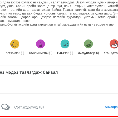
жилдаа гэртээ бэлтгэсэн сандвич, салат авчирдаг. Эсвэл хурдан идчих ямар н
лүүд үзнэ. Харин оройн зоогонд гэр бүл, найз нөхдийн хамт тухлан, хамги
өрвөн төрлийн хоол салат иддэг байна. Гэхдээ талхгүй, маш бага хэмжээт
ачирт нь төмс, цагаан будаа ногооны салат. Тэгээд мэдээж, хундага дарс. Эл
ройн зоогийн дараа орон дээрээ лаглайн суучилгүй, унтахын өмнө оройн
авал зугаалдаг гэнэ.
анц бүсгүйчүүдийн дунд тарган хатагтай харагддаггүйн нууц нь ердөө л энэ
Хөгжилтэй (
0
)
Гайхамшигтай (
0
)
Гунигтай (
0
)
Жихүүцмээр (
0
)
Үзэн ядмаа
нэ мэдээ таалагдаж байвал
Сэтгэгдэлүүд (8)
Анхаара