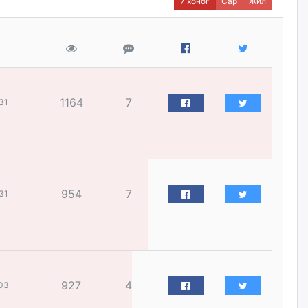
өчигдѳр
7 хоног
Сар
Жил
ЕБС-ийн захирлын үүргийг түр
орлон гүйцэтгэгч
манаачтайгаа бүлэглэн
эзэмшлийнх нь дансаар заал,
зогсоолын төлбөр ₮121.5
саяыг авчээ
1164
7
31
өчигдѳр
ЗГ-ын зөвшөөрөлгүй бүх
томилолтын санхүүжилтийг
зогсоож, хурал, чуулганыг
цахимаар хийнэ гэв
954
7
өчигдѳр
31
Монголчууд үйлдвэр
байгуулахыг эсэргүүцдэг
болтлоо тэнэгэрчихсэн гэж үү?
өчигдѳр
927
4
03
Толгойтыг 3, 4 дүгээр