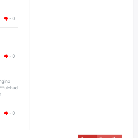
өрөмдлөгийг 2027 онд эхлүүлнэ
өчигдѳр
-
0
Ханын материалд эхний
ээлжийн 6 блок орон сууцны
барилга угсралтын ажил
үргэлжилж байна
өчигдѳр
-
0
Цагдаагийн дэд хурандаа
Д.Будзаан: Хүүхдийн эсрэг
бэлгийн хүчирхийлэл үйлдвэл
ngino
бүх насаар нь хорих ял
оногдуулах хуулийн
***uichud
зохицуулалттай
n
өчигдѳр
-
0
“Аяллын газрын зураг”-ийн
хэвлэмэл хувилбарыг Голомт
банкны салбараас үнэ
төлбөргүй авах боломжтой