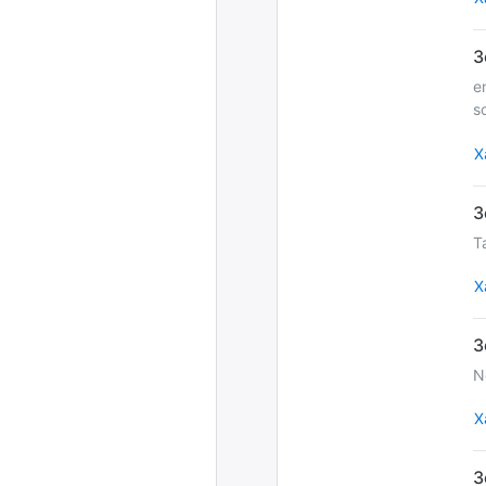
e
s
Х
T
Х
N
Х