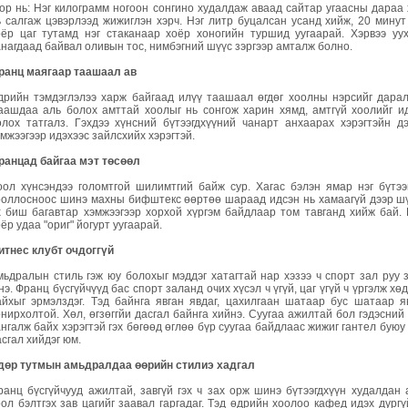
ор нь: Нэг килограмм ногоон сонгино худалдаж аваад сайтар угаасны дараа
ь салгаж цэвэрлээд жижиглэн хэрч. Нэг литр буцалсан усанд хийж, 20 мину
оёр цаг тутамд нэг стаканаар хоёр хоногийн туршид уугаарай. Хэрвээ уух
анагдаад байвал оливын тос, нимбэгний шүүс зэргээр амталж болно.
ранц маягаар таашаал ав
дрийн тэмдэглэлээ харж байгаад илүү таашаал өгдөг хоолны нэрсийг дарал
аашдаа аль болох амттай хоолыг нь сонгож харин хямд, амтгүй хоолийг ид
олох татгалз. Гэхдээ хүнсний бүтээгдхүүний чанарт анхаарах хэрэгтэйн д
мжээгээр идэхээс зайлсхийх хэрэгтэй.
ранцад байгаа мэт төсөөл
оол хүнсэндээ голомтгой шилимтгий байж сур. Хагас бэлэн ямар нэг бүтээ
ооллосноос шинэ махны бифштекс өөртөө шараад идсэн нь хамаагүй дээр шү
х биш багавтар хэмжээгээр хорхой хүргэм байдлаар том тавганд хийж бай.
ёр удаа "ориг" йогурт уугаарай.
итнес клубт очдоггүй
мьдралын стиль гэж юу болохыг мэддэг хатагтай нар хэзээ ч спорт зал руу з
нэ. Франц бүсгүйчүүд бас спорт заланд очих хүсэл ч үгүй, цаг үгүй ч үргэлж х
айхыг эрмэлздэг. Тэд байнга явган явдаг, цахилгаан шатаар бус шатаар я
онирхолтой. Хөл, өгзөггйи дасгал байнга хийнэ. Суугаа ажилтай бол гэдэсний
ангалж байх хэрэгтэй гэх бөгөөд өглөө бүр суугаа байдлаас жижиг гантел буюу
сгал хийдэг юм.
дөр тутмын амьдралдаа өөрийн стилиэ хадгал
ранц бүсгүйчууд ажилтай, завгүй гэх ч зах орж шинэ бүтээгдхүүн худалдан а
оол бэлтгэх зав цагийг заавал гаргадаг. Тэд өдрийн хоолоо кафед идэх дургү