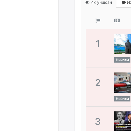
Их уншсан
Их
1
Нийгэм
2
Нийгэм
3