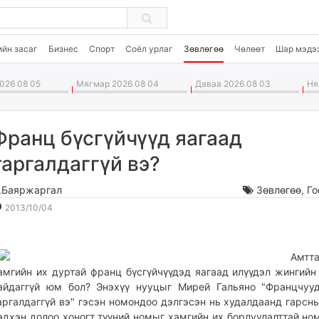
ийн засаг
Бизнес
Спорт
Соёл урлаг
Зөвлөгөө
Чөлөөт
Шар мэдэ
026 08 05
Мягмар 2026 08 04
Даваа 2026 08 03
Ням
Франц бүсгүйчүүд яагаад
таргалдаггүй вэ?
.Баяржаргал
Зөвлөгөө
,
Го
2013-
2026-
2013/10/04
10-
08-
04
06
19:40:28
16:47:59
Амтт
амгийн их дуртай франц бүсгүйчүүдэд яагаад илүүдэл жингийн
айдаггүй юм бол? Энэхүү нууцыг Мирей Гальяно "Францчуу
аргалдаггүй вэ" гэсэн номондоо дэлгэсэн нь худалдаанд гарсн
эдхэн долоо хоногт түүний номыг хамгийн их борлуулалттай но