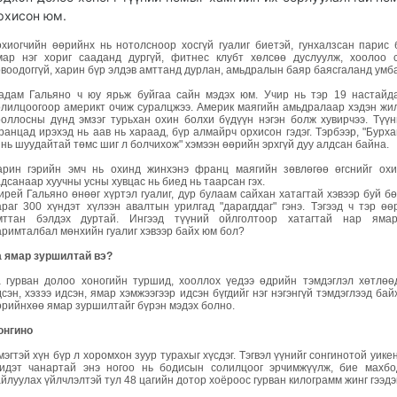
рхисон юм.
охиогчийн өөрийнх нь нотолсноор хосгүй гуалиг биетэй, гунхалзсан парис 
мар нэг хориг сааданд дургүй, фитнес клубт хөлсөө дуслуулж, хоолоо 
овоодоггүй, харин бүр элдэв амттанд дурлан, амьдралын баяр баясгаланд умба
адам Гальяно ч юу ярьж буйгаа сайн мэдэх юм. Учир нь тэр 19 настайд
олилцоогоор америкт очиж суралцжээ. Америк маягийн амьдралаар хэдэн жи
ооллосны дүнд эмзэг турьхан охин болхи бүдүүн нэгэн болж хувирчээ. Түүн
ранцад ирэхэд нь аав нь хараад, бүр алмайрч орхисон гэдэг. Тэрбээр, "Бурха
инь шуудайтай төмс шиг л болчихож" хэмээн өөрийн эрхгүй дуу алдсан байна.
арин гэрийн эмч нь охинд жинхэнэ франц маягийн зөвлөгөө өгснийг ох
дсанаар хуучны усны хувцас нь биед нь таарсан гэх.
ирей Гальяно өнөөг хүртэл гуалиг, дур булаам сайхан хатагтай хэвээр буй б
араг 300 хүндэт хүлээн авалтын урилгад "дарагддаг" гэнэ. Тэгээд ч тэр өө
мттан бэлдэх дуртай. Ингээд түүний ойлголтоор хатагтай нар яма
аримталбал мөнхийн гуалиг хэвээр байх юм бол?
а ямар зуршилтай вэ?
а гурван долоо хоногийн туршид, хооллох үедээ өдрийн тэмдэглэл хөтлөө
сэн, хэзээ идсэн, ямар хэмжээгээр идсэн бүгдийг нэг нэгэнгүй тэмдэглээд бай
өрийнхөө ямар зуршилтайг бүрэн мэдэх болно.
онгино
эгтэй хүн бүр л хоромхон зуур турахыг хүсдэг. Тэгвэл үүнийг сонгинотой уикен
идэт чанартай энэ ногоо нь бодисын солилцоог эрчимжүүлж, бие махбо
йлуулах үйлчлэлтэй тул 48 цагийн дотор хоёроос гурван килограмм жинг гээдэг