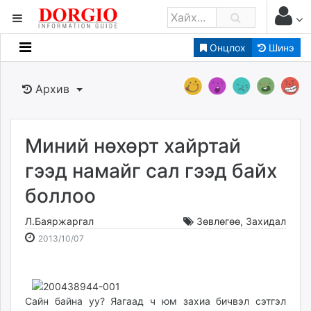
Онцлох
Шинэ
Мэдээллийн
Зар мэдээллийн
Архив
Банк санхүү
Бизнес ААН
Төрийн
Миний нөхөрт хайртай
Нийслэлийн
гээд намайг сал гээд байх
боллоо
dorgio.mn
Gogo.mn
Л.Баяржаргал
Зөвлөгөө
,
Захидал
caak.mn
2013-
2026-
2013/10/07
news.mn
10-
08-
07
08
zindaa.mn
18:00:41
20:06:32
Baabar.mn
Сайн байна уу? Яагаад ч юм захиа бичвэл сэтгэл
tovch.mn