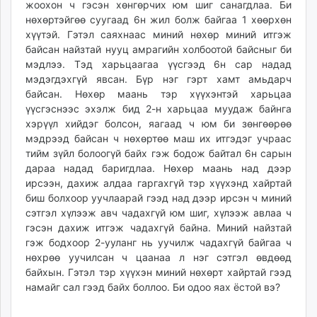
жоохон ч гэсэн хөнгөрчих юм шиг санагдлаа. Би
ikon.mn
нөхөртэйгөө суугаад 6н жил болж байгаа 1 хөөрхөн
mnb.mn
хүүтэй. Гэтэл саяхнаас миний нөхөр миний итгэж
Livetv.mn
байсан найзтай нууц амрагийн холбоотой байсныг би
Eguur.mn
мэдлээ. Тэд харьцаагаа үүсгээд 6н сар надад
мэдэгдэхгүй явсан. Бүр нэг гэрт хамт амьдарч
24tsag.mn
байсан. Нөхөр маань тэр хүүхэнтэй харьцаа
shuud.mn
үүсгэснээс эхэлж бид 2-н харьцаа муудаж байнга
eagle.mn
хэрүүл хийдэг болсон, яагаад ч юм би зөнгөөрөө
ergelt.mn
мэдрээд байсан ч нөхөртөө маш их итгэдэг учраас
zarig.mn
тийм зүйл болоогүй байх гэж бодож байтал 6н сарын
дараа надад баригдлаа. Нөхөр маань над дээр
today.mn
ирсээн, дахиж алдаа гаргахгүй тэр хүүхэнд хайртай
zuv.mn
биш болхоор уучлаарай гээд над дээр ирсэн ч миний
mminfo.mn
сэтгэл хүлээж авч чадахгүй юм шиг, хүлээж авлаа ч
ugluu.mn
гэсэн дахиж итгэж чадахгүй байна. Миний найзтай
urlag.mn
гэж бодхоор 2-ууланг нь уучилж чадахгүй байгаа ч
нөхрөө уучилсан ч цаанаа л нэг сэтгэл өвдөөд
unen.mn
байхын. Гэтэл тэр хүүхэн миний нөхөрт хайртай гээд
asu.mn
намайг сал гээд байх боллоо. Би одоо яах ёстой вэ?
shudarga.mn
shuurhai.mn