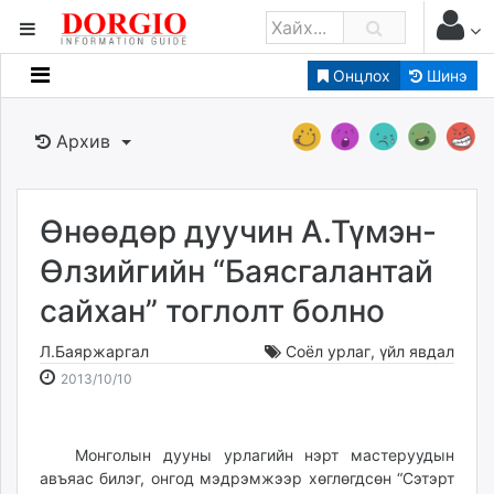
Онцлох
Шинэ
Мэдээллийн
Зар мэдээллийн
Архив
Банк санхүү
Бизнес ААН
Төрийн
Өнөөдөр дуучин А.Түмэн-
Нийслэлийн
Өлзийгийн “Баясгалантай
сайхан” тоглолт болно
dorgio.mn
Gogo.mn
Л.Баяржаргал
Соёл урлаг
,
үйл явдал
caak.mn
2013-
2026-
2013/10/10
news.mn
10-
08-
10
07
zindaa.mn
15:42:47
22:00:50
Монголын дууны урлагийн нэрт мастеруудын
Baabar.mn
авъяас билэг, онгод мэдрэмжээр хөглөгдсөн “Сэтэрт
tovch.mn