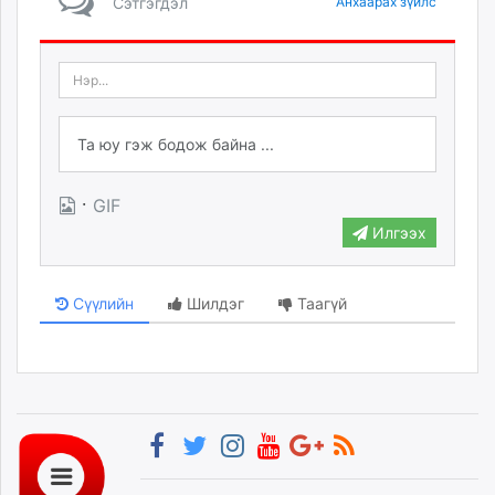
Сэтгэгдэл
Анхаарах зүйлс
·
GIF
Илгээх
Сүүлийн
Шилдэг
Таагүй