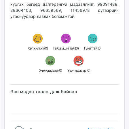
хүргэх бөгөөд дэлгэрэнгүй мэдээллийг: 99091488,
88664403, 96659569, 11456978 дугаарийн
утаснуудаар лавлах боломжтой.
Хөгжилтэй (
0
)
Гайхамшигтай (
0
)
Гунигтай (
0
)
Жихүүцмээр (
0
)
Үзэн ядмаар (
0
)
Энэ мэдээ таалагдаж байвал