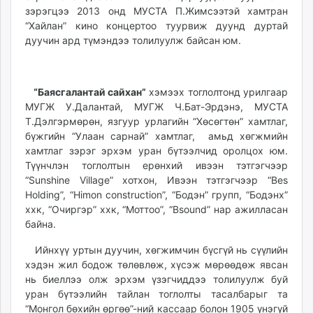
зэрэгцээ 2013 онд МУСТА П.Жимсээтэй хамтран
unuudur.mn
“Хайлан” кино концертоо туурвиж дуунд дуртай
isee.mn
дуучин ард түмэндээ толилуулж байсан юм.
mglradio.com
fact.mn
itoim.mn
“Баясгалантай сайхан”
хэмээх тоглолтонд урилгаар
tumen.mn
МУГЖ У.Далантай, МУГЖ Ч.Бат-Эрдэнэ, МУСТА
shuum.mn
Т.Дэлгэрмөрөн, язгуур урлагийн “Хөсөгтөн” хамтлаг,
times.mn
бүжгийн “Улаан сарнай” хамтлаг, амьд хөгжмийн
хамтлаг зэрэг эрхэм уран бүтээлчид оролцох юм.
tvmongolia.mn
Түүнчлэн тоглолтын ерөнхий ивээн тэтгэгчээр
mass.mn
“Sunshine Village” хотхон, Ивээн тэтгэгчээр “Bes
unegui.mn
Holding”, “Himon construction”, “Бодэн” групп, “Бодэнх”
assa.mn
ххк, “Очиргэр” ххк, “Моттоо”, “Bsound” нар ажилласан
toim.mn
байна.
tac.mn
Ийнхүү уртын дуучин, хөгжимчин бүсгүй нь сүүлийн
paparazzi.mn
хэдэн жил бодож төлөвлөж, хүсэж мөрөөдөж явсан
unread.today
нь биеллээ олж эрхэм үзэгчиддээ толилуулж буй
уран бүтээлийн тайлан тоглолты тасалбарыг та
“Монгол бөхийн өргөө”-ний кассаар болон 1905 үнэгүй