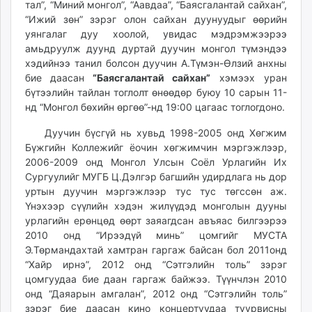
тал”, “Миний монгол”, “Аавдаа”, “Баясгалантай сайхан”,
ikon.mn
“Ижий зөн” зэрэг олон сайхан дуунуудыг өөрийн
mnb.mn
уянгалаг дуу хоолой, увидас мэдрэмжээрээ
Livetv.mn
амьдруулж дуунд дуртай дуучин монгол түмэндээ
Eguur.mn
хэдийнээ танил болсон дуучин А.Түмэн-Өлзий анхны
бие даасан
“Баясгалантай сайхан”
хэмээх уран
24tsag.mn
бүтээлийн тайлан тоглолт өнөөдөр буюу 10 сарын 11-
shuud.mn
нд “Монгол бөхийн өргөө”-нд 19:00 цагаас тоглогдоно.
eagle.mn
ergelt.mn
Дуучин бүсгүй нь хувьд 1998-2005 онд Хөгжим
Бүжгийн Коллежийг ёочин хөгжимчин мэргэжлээр,
zarig.mn
2006-2009 онд Монгол Улсын Соёл Урлагийн Их
today.mn
Сургуулийг МУГБ Ц.Дэлгэр багшийн удирдлага нь дор
zuv.mn
уртын дуучин мэргэжлээр тус тус төгссөн аж.
mminfo.mn
Үнэхээр сүүлийн хэдэн жилүүдэд монголын дууны
ugluu.mn
урлагийн ерөнцөд өөрт заяагдсан авъяас билгээрээ
2010 онд “Ирээдүй минь” цомгийг МУСТА
urlag.mn
Э.Төрмандахтай хамтран гаргаж байсан бол 2011онд
unen.mn
“Хайр ирнэ”, 2012 онд “Сэтгэлийн толь” зэрэг
asu.mn
цомгуудаа бие даан гаргаж байжээ. Түүнчлэн 2010
shudarga.mn
онд “Даяарын амгалан”, 2012 онд “Сэтгэлийн толь”
shuurhai.mn
зэрэг бие даасан кино концертуудаа туурвисны