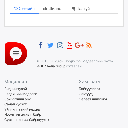
Сүүлийн
Шилдэг
Таагүй
© 2013-2026 он Dorgio.mn, Мэдээллийн хөтөч
MGL Media Group
бүтээсэн.
Мэдээлэл
Хамтрагч
Бидний тухай
Байгууллага
Редакцийн бодлого
Сайтууд
Зохиогчийн эрх
Чөлөөт нийтлэгч
Санал хүсэлт
Үйлчилгээний нөхцөл
Нээлттэй ажлын байр
Сурталчилгаа байршуулах