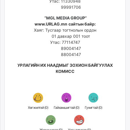
Утас: 11330948
99991706
“MGL MEDIA GROUP”
www.URLAG.mn
сайтын байр:
Хаяг: Тусгаар тогтнолын ордон
01 давхар 001 тоот
Утас: 77114747
89004147
88004147
УРЛАГИЙН ИХ НААДМЫГ ЗОХИОН БАЙГУУЛАХ
КОМИСC
Хөгжилтэй (
0
)
Гайхамшигтай (
0
)
Гунигтай (
0
)
Жихүүцмээр (
0
)
Үзэн ядмаар (
0
)