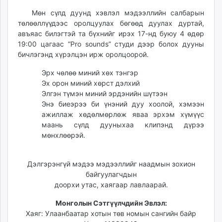
unuudur.mn
Мөн сүлд дуунд хэвлэл мэдээллийн салбарын
isee.mn
төлөөллүүдээс оролцуулах бөгөөд дуулах дуртай,
mglradio.com
авъяас билэгтэй та бүхнийг ирэх 17-нд буюу 4 өдөр
19:00 цагаас “Pro sounds” студи дээр болох дууны
fact.mn
бичлэгэнд хүрэлцэн ирж оролцоорой.
itoim.mn
tumen.mn
Эрх чөлөө миний хөх тэнгэр
shuum.mn
Эх орон миний хөрст дэлхий
Элгэн түмэн миний эрдэнийн шүтээн
times.mn
Энэ биеэрээ би үнэний дуу хоолой, хэмээн
tvmongolia.mn
ажиллаж хөдөлмөрлөж яваа эрхэм хүмүүс
mass.mn
маань сүлд дууныхаа клипэнд дүрээ
unegui.mn
мөнхлөөрэй.
assa.mn
toim.mn
Дэлгэрэнгүй мэдээ мэдээллийг наадмын зохион
tac.mn
байгуулагчдын
paparazzi.mn
доорхи утас, хаягаар лавлаарай.
unread.today
Монголын Сэтгүүлчдийн Эвлэл:
Хаяг: Улаанбаатар хотын төв номын сангийн байр