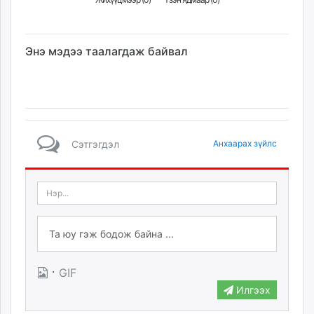
Энэ мэдээ таалагдаж байвал
Сэтгэгдэл
Анхаарах зүйлс
·
GIF
Илгээх