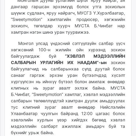
15:57:04
23:01:00
Монголын дууны урлагийн шүлэг яруу найраг, ая
ikon.mn
дангаар гаршсан эрхэмүүд болох утга зохиолын
mnb.mn
шүүмж судлаач, яруу найрагч, МУСГЗ Ү.Хүрэлбаатар,
“Sweetymotion” хамтлагийн продюсер, хөгжмийн
Livetv.mn
зохиолч, төгөлдөр хуурч МУСТА Б.Чинбат нар
Eguur.mn
хамтран нэгэн шинэ уран туурвижээ.
24tsag.mn
shuud.mn
Монгол улсад үндэсний сэтгүүлзүйн салбар үүсч
хөгжсөний 100-н жилийн ойн хүрээнд зохион
eagle.mn
байгуулагдаж буй
“ХЭВЛЭЛ МЭДЭЭЛЛИЙН
ergelt.mn
САЛБАРЫН УРЛАГИЙН ИХ НААДАМ”-ын
зохион
zarig.mn
байгуулагчид нь салбарынхаа сүлд дуутай болох
today.mn
санааг гаргаж эрхэм уран бүтээлчдэд хүсэлт
zuv.mn
хүргүүлсэн нь ийнхүү бүтээл болон амилаж өнөөдөр
клипных нь зураг авалт эхлэж байна. МУСТА
mminfo.mn
Б.Чинбат, “Sweetymotion” хамтлаг, хэвлэл мэдээллийн
ugluu.mn
салбарын төлөөллүүдтэй хамтран дуулж амьдруулах
urlag.mn
тус клипний зураг авалт өнөөдөр Нийслэлийн
unen.mn
Улаанбаатар чуулгын байранд 12:00 цагаас болох
asu.mn
хэвлэлийн хурлын үеэр хийгдэх бөгөөд хэвлэл
shudarga.mn
мэдээллийн салбарт ажиллаж амьдарч буй та
бүхнийг урьж байна.
shuurhai.mn