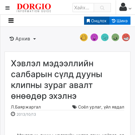
Онцлох
Шинэ
Мэдээллийн
Зар мэдээллийн
Архив
Банк санхүү
Бизнес ААН
Төрийн
Хэвлэл мэдээллийн
Нийслэлийн
салбарын сүлд дууны
клипны зураг авалт
dorgio.mn
өнөөдөр эхэлнэ
Gogo.mn
caak.mn
Л.Баяржаргал
Соёл урлаг
,
үйл явдал
news.mn
2013-
2026-
2013/10/13
zindaa.mn
10-
08-
Baabar.mn
13
09
tovch.mn