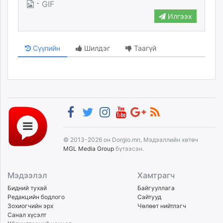
·
GIF
Илгээх
Сүүлийн
Шилдэг
Таагүй
© 2013-2026 он Dorgio.mn, Мэдээллийн хөтөч
MGL Media Group
бүтээсэн.
Мэдээлэл
Хамтрагч
Бидний тухай
Байгууллага
Редакцийн бодлого
Сайтууд
Зохиогчийн эрх
Чөлөөт нийтлэгч
Санал хүсэлт