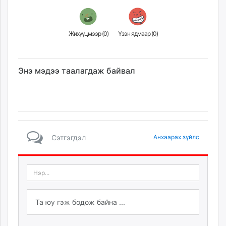
Жихүүцмээр (
0
)
Үзэн ядмаар (
0
)
Энэ мэдээ таалагдаж байвал
Сэтгэгдэл
Анхаарах зүйлс