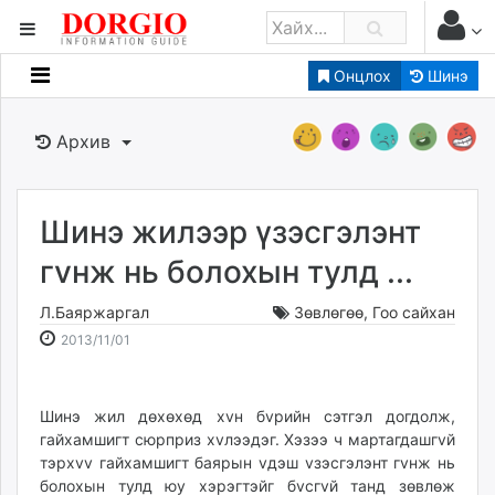
Онцлох
Шинэ
Мэдээллийн
Зар мэдээллийн
Архив
Банк санхүү
Бизнес ААН
Төрийн
Шинэ жилээр үзэсгэлэнт
Нийслэлийн
гvнж нь болохын тулд ...
Л.Баяржаргал
Зөвлөгөө
,
Гоо сайхан
dorgio.mn
2013-
2026-
2013/11/01
Gogo.mn
11-
08-
caak.mn
01
08
news.mn
21:43:52
02:04:33
Шинэ жил дөхөхөд хvн бvрийн сэтгэл догдолж,
zindaa.mn
гайхамшигт сюрприз хvлээдэг. Хэзээ ч мартагдашгvй
Baabar.mn
тэрхvv гайхамшигт баярын vдэш vзэсгэлэнт гvнж нь
tovch.mn
болохын тулд юу хэрэгтэйг бvсгvй танд зөвлөж