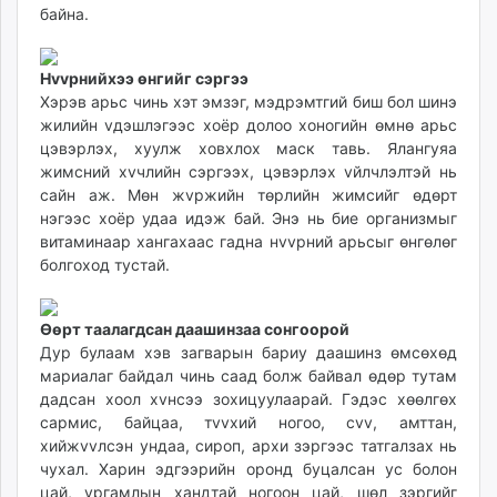
байна.
ikon.mn
mnb.mn
Livetv.mn
Нvvрнийхээ өнгийг сэргээ
Eguur.mn
Хэрэв арьс чинь хэт эмзэг, мэдрэмтгий биш бол шинэ
жилийн vдэшлэгээс хоёр долоо хоногийн өмнө арьс
24tsag.mn
цэвэрлэх, хуулж ховхлох маск тавь. Ялангуяа
shuud.mn
жимсний хvчлийн сэргээх, цэвэрлэх vйлчлэлтэй нь
eagle.mn
сайн аж. Мөн жvржийн төрлийн жимсийг өдөрт
ergelt.mn
нэгээс хоёр удаа идэж бай. Энэ нь бие организмыг
zarig.mn
витаминаар хангахаас гадна нvvрний арьсыг өнгөлөг
болгоход тустай.
today.mn
zuv.mn
mminfo.mn
Өөрт таалагдсан даашинзаа сонгоорой
ugluu.mn
Дур булаам хэв загварын бариу даашинз өмсөхөд
мариалаг байдал чинь саад болж байвал өдөр тутам
urlag.mn
дадсан хоол хvнсээ зохицуулаарай. Гэдэс хөөлгөх
unen.mn
сармис, байцаа, тvvхий ногоо, сvv, амттан,
asu.mn
хийжvvлсэн ундаа, сироп, архи зэргээс татгалзах нь
shudarga.mn
чухал. Харин эдгээрийн оронд буцалсан ус болон
shuurhai.mn
цай, ургамлын хандтай ногоон цай, шөл зэргийг