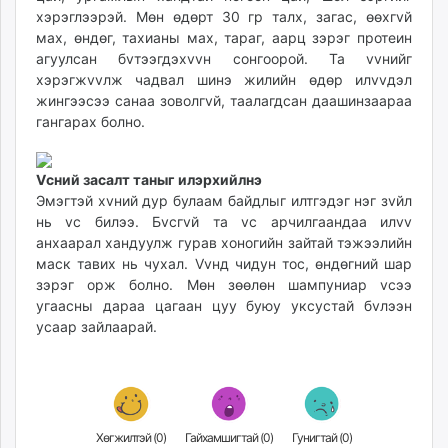
хэрэглээрэй. Мөн өдөрт 30 гр талх, загас, өөхгvй
unuudur.mn
мах, өндөг, тахианы мах, тараг, аарц зэрэг протеин
isee.mn
агуулсан бvтээгдэхvvн сонгоорой. Та vvнийг
mglradio.com
хэрэгжvvлж чадвал шинэ жилийн өдөр илvvдэл
fact.mn
жингээсээ санаа зоволгvй, таалагдсан даашинзаараа
itoim.mn
гангарах болно.
tumen.mn
shuum.mn
Vсний засалт таныг илэрхийлнэ
times.mn
Эмэгтэй хvний дур булаам байдлыг илтгэдэг нэг зvйл
tvmongolia.mn
нь vс билээ. Бvсгvй та vс арчилгаандаа илvv
mass.mn
анхаарал хандуулж гурав хоногийн зайтай тэжээлийн
маск тавих нь чухал. Vvнд чидун тос, өндөгний шар
unegui.mn
зэрэг орж болно. Мөн зөөлөн шампуниар vсээ
assa.mn
угаасны дараа цагаан цуу буюу уксустай бvлээн
toim.mn
усаар зайлаарай.
tac.mn
paparazzi.mn
unread.today
Хөгжилтэй (
0
)
Гайхамшигтай (
0
)
Гунигтай (
0
)