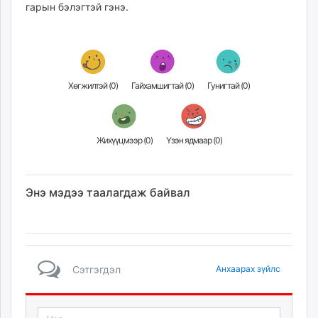
гарын бэлэгтэй гэнэ.
Хөгжилтэй (
0
)
Гайхамшигтай (
0
)
Гунигтай (
0
)
Жихүүцмээр (
0
)
Үзэн ядмаар (
0
)
Энэ мэдээ таалагдаж байвал
Сэтгэгдэл
Анхаарах зүйлс