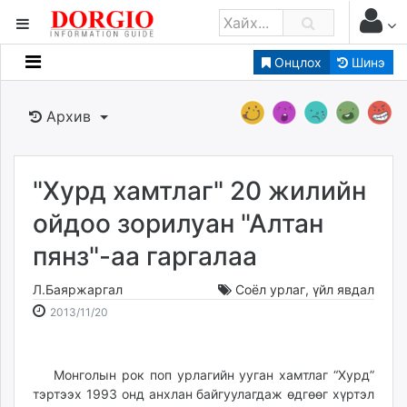
Онцлох
Шинэ
Мэдээллийн
Зар мэдээллийн
Архив
Банк санхүү
Бизнес ААН
Төрийн
"Хурд хамтлаг" 20 жилийн
Нийслэлийн
ойдоо зорилуан "Алтан
пянз"-аа гаргалаа
dorgio.mn
Gogo.mn
Л.Баяржаргал
Соёл урлаг
,
үйл явдал
caak.mn
2013-
2026-
2013/11/20
news.mn
11-
08-
20
08
zindaa.mn
17:53:06
03:31:10
Монголын рок поп урлагийн ууган хамтлаг “Хурд”
Baabar.mn
тэртээх 1993 онд анхлан байгуулагдаж өдгөөг хүртэл
tovch.mn