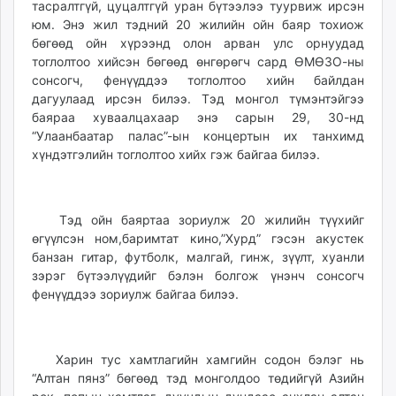
тасралтгүй, цуцалтгүй уран бүтээлээ туурвиж ирсэн
ikon.mn
юм. Энэ жил тэдний 20 жилийн ойн баяр тохиож
mnb.mn
бөгөөд ойн хүрээнд олон арван улс орнуудад
Livetv.mn
тоглолтоо хийсэн бөгөөд өнгөрөгч сард ӨМӨЗО-ны
Eguur.mn
сонсогч, фенүүддээ тоглолтоо хийн байлдан
дагуулаад ирсэн билээ. Тэд монгол түмэнтэйгээ
24tsag.mn
баяраа хуваалцахаар энэ сарын 29, 30-нд
shuud.mn
“Улаанбаатар палас”-ын концертын их танхимд
eagle.mn
хүндэтгэлийн тоглолтоо хийх гэж байгаа билээ.
ergelt.mn
zarig.mn
today.mn
Тэд ойн баяртаа зориулж 20 жилийн түүхийг
zuv.mn
өгүүлсэн ном,баримтат кино,”Хурд” гэсэн акустек
mminfo.mn
банзан гитар, футболк, малгай, гинж, зүүлт, хуанли
зэрэг бүтээлүүдийг бэлэн болгож үнэнч сонсогч
ugluu.mn
фенүүддээ зориулж байгаа билээ.
urlag.mn
unen.mn
asu.mn
Харин тус хамтлагийн хамгийн содон бэлэг нь
shudarga.mn
“Алтан пянз” бөгөөд тэд монголдоо төдийгүй Азийн
shuurhai.mn