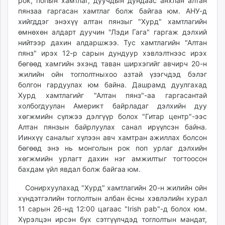
рок, попын хамтлаг, дуучдын дундаас анхлан алтан
unuudur.mn
пянзаа гаргасан хамтлаг болж байгаа юм. АНУ-д
isee.mn
хийгддэг энэхүү алтан пянзыг "Хурд" хамтлагийн
өмнөхөн алдарт дуучин "Лэди Гага" гаргаж дэлхий
mglradio.com
нийтээр дахин алдаршжээ. Тус хамтлагийн "Алтан
fact.mn
пянз" ирэх 12-р сарын дундуур хэвлэлтнээс ирэх
itoim.mn
бөгөөд хамгийн эхэнд таван ширхэгийг авчирч 20-н
tumen.mn
жилийн ойн тоглолтныхоо азтай үзэгчдэд бэлэг
shuum.mn
болгон гардуулах юм байна. Дашрамд дуулгахад
Хурд хамтлагийг "Алтан пянз"-аа гаргасантай
times.mn
холбогдуулан Америкт байрладаг дэлхийн дуу
tvmongolia.mn
хөгжмийн сүлжээ дэлгүүр болох "Гитар центр"-ээс
mass.mn
Алтан пянзын байрлуулах санал ирүүлсэн байна.
unegui.mn
Иинхүү саналыг хүлээн авч хамтран ажиллах болсон
assa.mn
бөгөөд энэ нь монголын рок поп урлаг дэлхийн
хөгжмийн урлагт дахин нэг амжилтыг тогтоосон
toim.mn
бахдам үйл явдал болж байгаа юм.
tac.mn
paparazzi.mn
Сонирхуулахад "Хурд" хамтлагийн 20-н жилийн ойн
unread.today
хүндэтгэлийн тоглолтын албан ёсны хэвлэлийн хурал
11 сарын 26-нд 12:00 цагаас "Irish pab"-д болох юм.
Хүрэлцэн ирсэн бүх сэтгүүлчдэд тоглолтын мандат,