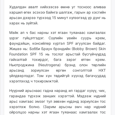
Худалдан авалт хийхээсээ өмнө уг тосноос аливаа
харшил өгөх эсэхээ байнга шалгаж, гарын ар хэсгийн
арьсан дээрээ түрхээд 15 минут хүлээгээд үр дүнг нь
харах нь зүйтэй.
Мэйк ап ч бас нарны хэт ягаан туяанаас хамгаалах
үүрэг гүйцэтгэдэг. Сүүлийн үеийн суурь крем,
фаундэйшн, консийлер хүртэл SPF агуулсан байдаг.
Жишээ нь: Бобби Браун брэндийн (Bobby Brown) Skin
Foundation SPF 15 нь тослог арьстай бүсгүйчүүдэд
гайхалтай тохирдог, бага зэрэг өтгөн крем.
Ньютроджина (Neutrogena) брэнд олон төрлийн
арьсанд зориулсан өргөн сонголттой НХТ
үйлдвэрлэдэг. Том хүн төдийгүй хүүхэд багачуудад
хэрэглэхэд ч тохиромжтой.
Нүүрний арьснаас гадна наранд ил гардаг хүзүү, чих,
гарандаа түрхэж занших хэрэгтэй. Мэдээж нүдний
арьс хамгаас эмзэг тул зөвхөн нүдэнд зориулсан тос
хэрэглэж болно. (Зарим арьсны эмч нар нүдний
ойролцоо нарны хэт ягаан туяанаас хамгаалах тос