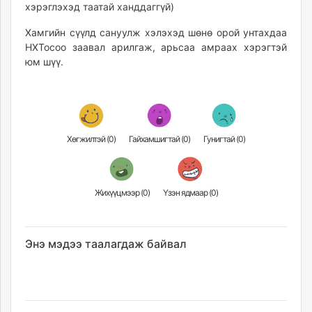
хэрэглэхэд таатай ханддаггүй)
Хамгийн сүүлд сануулж хэлэхэд шөнө орой унтахдаа
НХТосоо заавал арилгаж, арьсаа амраах хэрэгтэй
юм шүү.
Хөгжилтэй (
0
)
Гайхамшигтай (
0
)
Гунигтай (
0
)
Жихүүцмээр (
0
)
Үзэн ядмаар (
0
)
Энэ мэдээ таалагдаж байвал