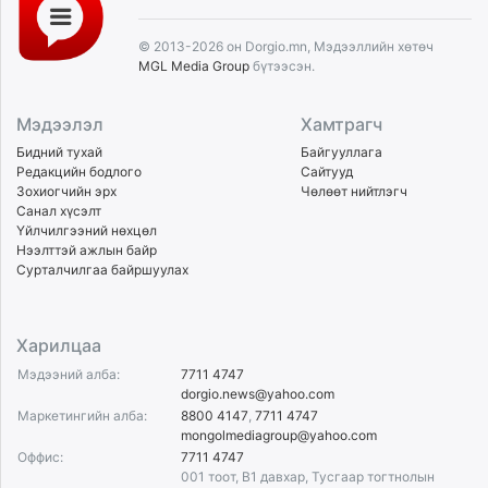
© 2013-2026 он Dorgio.mn, Мэдээллийн хөтөч
MGL Media Group
бүтээсэн.
Мэдээлэл
Хамтрагч
Бидний тухай
Байгууллага
Редакцийн бодлого
Сайтууд
Зохиогчийн эрх
Чөлөөт нийтлэгч
Санал хүсэлт
Үйлчилгээний нөхцөл
Нээлттэй ажлын байр
Сурталчилгаа байршуулах
Харилцаа
Мэдээний алба:
7711 4747
dorgio.news@yahoo.com
Маркетингийн алба:
8800 4147
,
7711 4747
mongolmediagroup@yahoo.com
Оффис:
7711 4747
001 тоот, B1 давхар, Тусгаар тогтнолын