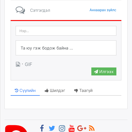
Сэтгэгдэл
Анхаарах зүйлс
·
GIF
Илгээх
Сүүлийн
Шилдэг
Таагүй