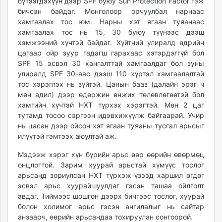
бүтээгдэхүүн дээр SPF буюу Sun Protection Faсtor гэж
unuudur.mn
бичсэн байдаг. Монголоор орчуулбал нарнаас
isee.mn
хамгаалах тос юм. Нарны хэт ягаан туяанаас
хамгаалах тос нь 15, 30 буюу түүнээс дээш
mglradio.com
хэмжээний хүчтэй байдаг. Хүйтний улиралд өдрийн
fact.mn
цагаар ойр зуур гадагш гарахаас хэтэрдэггүй бол
itoim.mn
SPF 15 эсвэл 30 хангалттай хамгаалдаг бол зуны
tumen.mn
улиралд SPF 30-аас дээш 110 хүртэл хамгаалалтай
shuum.mn
тос хэрэглэх нь зүйтэй. Цанын бааз (далайн эрэг ч
мөн адил) дээр өдөржин өнжих төлөвлөгөөтэй бол
times.mn
хамгийн хүчтэй НХТ түрхэх хэрэгтэй. Мөн 2 цаг
tvmongolia.mn
тутамд тосоо сэргээн идэвхижүүлж байгаарай. Учир
mass.mn
нь цасан дээр ойсон хэт ягаан туяаны тусгал арьсыг
unegui.mn
илүүтэй гэмтээх аюултай аж.
assa.mn
Мэдээж хэрэг хүн бүрийн арьс өөр өөрийн өвөрмөц
toim.mn
онцлогтой. Зарим хуурай арьстай хүмүүс тослог
tac.mn
арьсанд зориулсан НХТ түрхэж үзээд харшил өгдөг
paparazzi.mn
эсвэл арьс хуурайшуулдаг гэсэн ташаа ойлголт
unread.today
авдаг. Тиймээс шошгон дээрх бичгээс тослог, хуурай
болон холимог арьс гэсэн ангилалыг нь сайтар
анзаарч, өөрийн арьсандаа тохируулан сонгоорой.