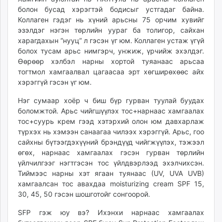
ikon.mn
болон бусад хэрэгтэй бодисыг устгадаг байна.
Коллаген гэдэг нь хүний арьсны 75 орчим хувийг
mnb.mn
эзэлдэг нэгэн төрлийн уураг ба толигор, сайхан
Livetv.mn
харагдахын “нууц” л гэсэн үг юм. Коллаген устаж үгүй
Eguur.mn
болох тусам арьс нимгэрч, унжиж, үрчийж эхэлдэг.
24tsag.mn
Өөрөөр хэлбэл нарны хортой туяанаас арьсаа
shuud.mn
тогтмол хамгаалвал цагаасаа эрт хөгширөхөөс айх
eagle.mn
хэрэггүй гэсэн үг юм.
ergelt.mn
Нэг сумаар хоёр ч биш бүр гурван туулай буудах
zarig.mn
боломжтой. Арьс чийгшүүлэх тос+нарнаас хамгаалах
today.mn
тос+суурь крем гээд хэтэрхий олон юм давхарлаж
zuv.mn
түрхэх нь хэмээн санаагаа чилээх хэрэггүй. Арьс, гоо
сайхны бүтээгдэхүүний брэндүүд чийгжүүлэх, тэжээл
mminfo.mn
өгөх, нарнаас хамгаалах гэсэн гурван төрлийн
ugluu.mn
үйлчилгээг нэгтгэсэн тос үйлдвэрлээд эхэлчихсэн.
urlag.mn
Тиймээс нарны хэт ягаан туянаас (UV, UVA UVB)
unen.mn
хамгаалсан тос авахдаа moisturizing cream SPF 15,
asu.mn
30, 45, 50 гэсэн шошготойг сонгоорой.
shudarga.mn
SFP гэж юу вэ? Ихэнхи нарнаас хамгаалах
shuurhai.mn