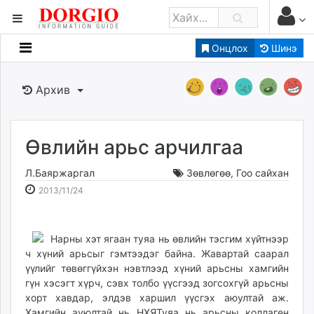
Онцлох
Шинэ
Мэдээллийн
Зар мэдээллийн
Архив
Банк санхүү
Бизнес ААН
Төрийн
Өвлийн арьс арчилгаа
Нийслэлийн
Л.Баяржаргал
Зөвлөгөө
,
Гоо сайхан
2013-
2026-
2013/11/24
dorgio.mn
11-
08-
Gogo.mn
24
09
caak.mn
19:41:51
22:53:06
Нарны хэт ягаан туяа нь өвлийн тэсгим хүйтнээр
ч хүний арьсыг гэмтээдэг байна. Жавартай саарал
news.mn
үүлийг төвөггүйхэн нэвтлээд хүний арьсны хамгийн
zindaa.mn
гүн хэсэгт хүрч, сэвх толбо үүсгээд зогсохгүй арьсны
Baabar.mn
хорт хавдар, элдэв харшил үүсгэх аюултай аж.
tovch.mn
Хамгийн ауюлтай нь НХЯТуяа нь арьсны коллаген